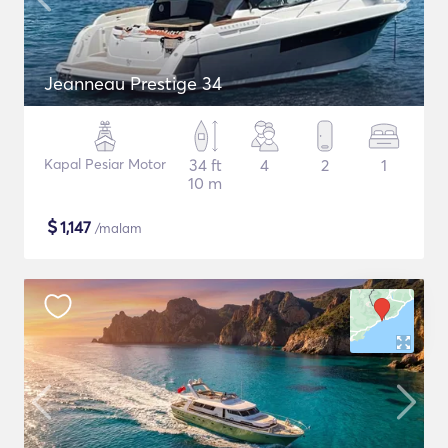
Jeanneau Prestige 34
Kapal Pesiar Motor
34 ft
4
2
1
10 m
$
1,147
/malam