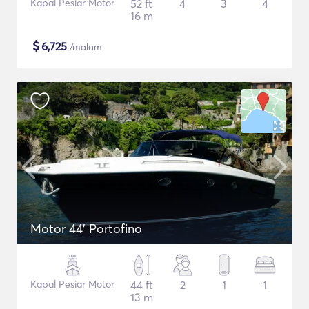
Kapal Pesiar Motor
52 ft
4
3
4
16 m
$
6,725
/malam
Motor 44' Portofino
Kapal Pesiar Motor
44 ft
2
1
1
13 m