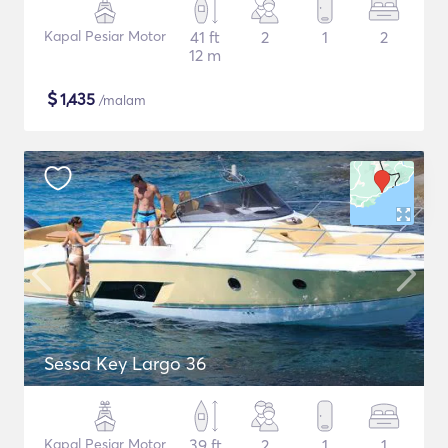
Kapal Pesiar Motor
41 ft
2
1
2
12 m
$
1,435
/malam
Sessa Key Largo 36
Kapal Pesiar Motor
39 ft
2
1
1