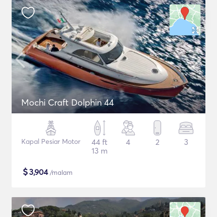
Mochi Craft Dolphin 44
Kapal Pesiar Motor
44 ft
4
2
3
13 m
$
3,904
/malam