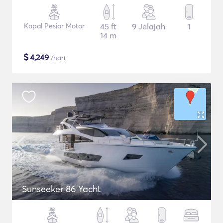
Kapal Pesiar Motor
45 ft
9 Jelajah
1
14 m
$
4,249
/hari
Sunseeker 86 Yacht