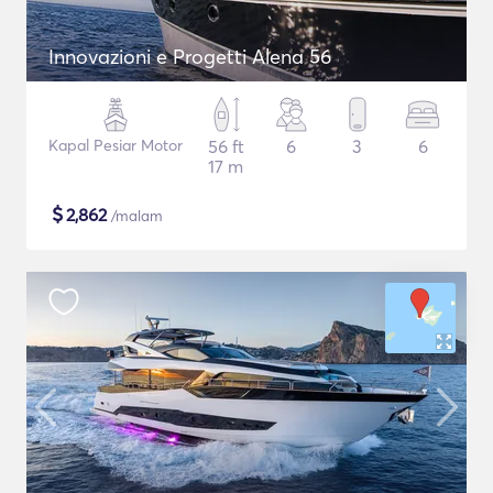
Innovazioni e Progetti Alena 56
Kapal Pesiar Motor
56 ft
6
3
6
17 m
$
2,862
/malam