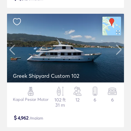
Greek Shipyard Custom 102
Kapal Pesiar Motor
102 ft
12
6
6
31 m
$
4,962
/malam