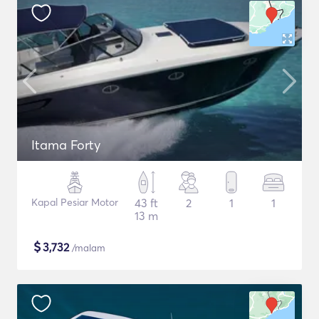
Itama Forty
Kapal Pesiar Motor
43 ft
2
1
1
13 m
$
3,732
/malam