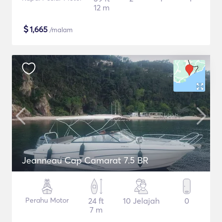
12 m
$
1,665
/malam
Jeanneau Cap Camarat 7.5 BR
Perahu Motor
24 ft
10 Jelajah
0
7 m