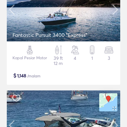
Fantastic Pursuit 3400 "Express"
Kapal Pesiar Motor
39 ft
4
1
3
12 m
$
1,148
/malam