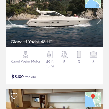
Gianetti Yacht 48 HT
Kapal Pesiar Motor
49 ft
5
3
3
15 m
$
3,100
/malam