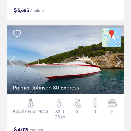
$
5,685
/malam
Palmer Johnson 80 Express
Kapal Pesiar Motor
82 ft
8
3
5
25 m
$
4,019
/malam