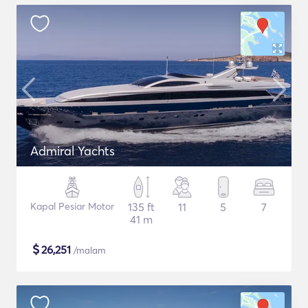
Admiral Yachts
Kapal Pesiar Motor
135 ft
11
5
7
41 m
$
26,251
/malam