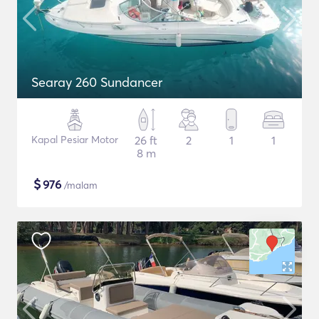
Searay 260 Sundancer
Kapal Pesiar Motor
26 ft
2
1
1
8 m
$
976
/malam