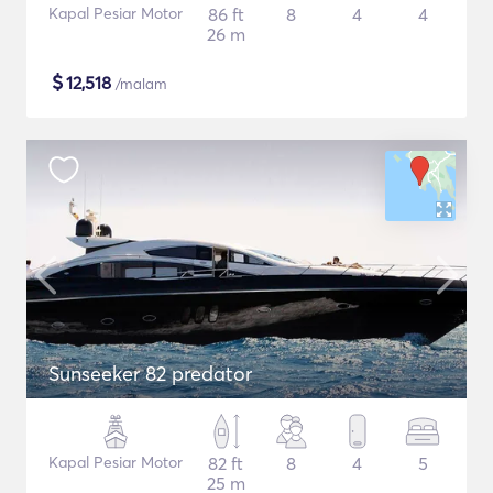
Kapal Pesiar Motor
86 ft
8
4
4
26 m
$
12,518
/malam
Sunseeker 82 predator
Kapal Pesiar Motor
82 ft
8
4
5
25 m