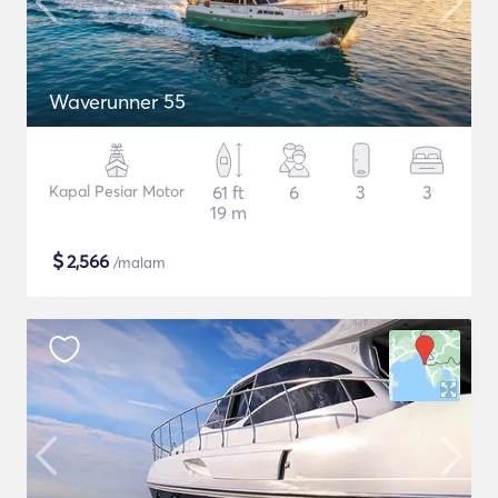
Waverunner 55
Kapal Pesiar Motor
61 ft
6
3
3
19 m
$
2,566
/malam