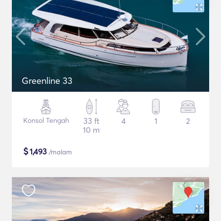
Greenline 33
Konsol Tengah
33 ft
4
1
2
10 m
$
1,493
/malam