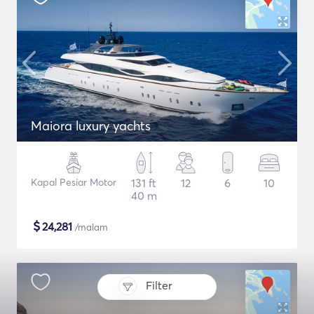
Maiora luxury yachts
Kapal Pesiar Motor
131 ft
12
6
10
40 m
$
24,281
/malam
Filter