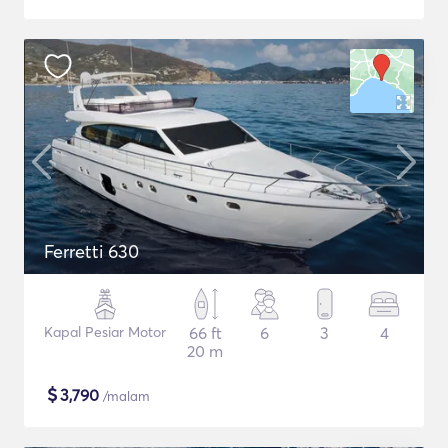
Ferretti 630
Kapal Pesiar Motor
66 ft
6
3
4
20 m
$
3,790
/malam