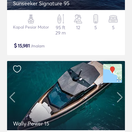
Sunseeker Signature 95
Kapal Pesiar Motor
95 ft
12
5
5
29 m
$
15,981
/malam
Wally Power 15