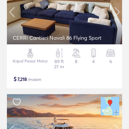
CERRI Cantieri Navali 86 Flying Sport
Kapal Pesiar Motor
89 ft
8
4
6
27 m
$
7,218
/malam