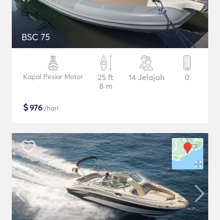
BSC 75
Kapal Pesiar Motor
25 ft
14 Jelajah
0
8 m
$
976
/hari