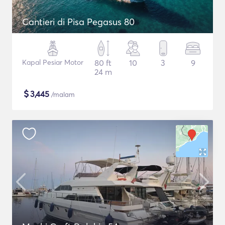
Cantieri di Pisa Pegasus 80
Kapal Pesiar Motor
80 ft
10
3
9
24 m
$
3,445
/malam