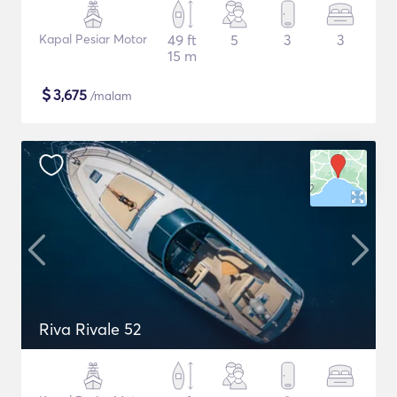
Kapal Pesiar Motor
49 ft
5
3
3
15 m
$
3,675
/malam
Riva Rivale 52