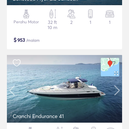
Perahu Motor
32 ft
2
1
1
10 m
$
953
/malam
Cranchi Endurance 41