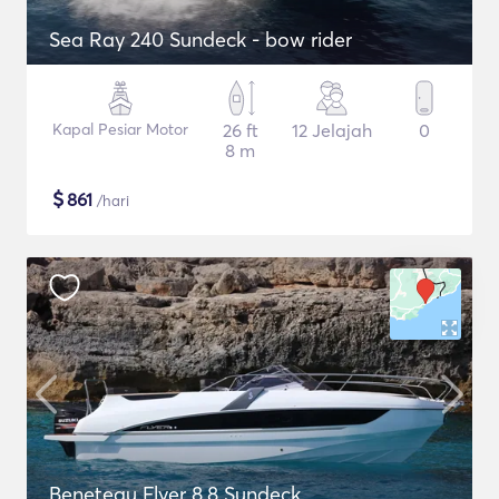
Sea Ray 240 Sundeck - bow rider
Kapal Pesiar Motor
26 ft
12 Jelajah
0
8 m
$
861
/hari
Beneteau Flyer 8.8 Sundeck