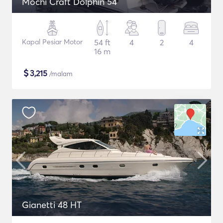
Mochi Craft Dolphin 54
Kapal Pesiar Motor
54 ft
4
2
4
16 m
$
3,215
/malam
Gianetti 48 HT