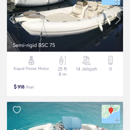
Semi-rigid BSC 75
Kapal Pesiar Motor
25 ft
14 Jelajah
0
8 m
$
918
/hari