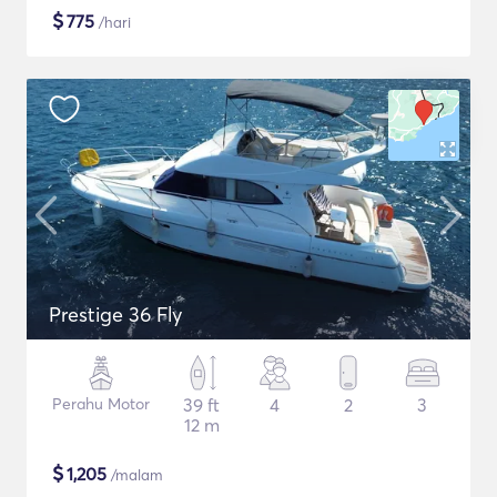
$
775
/hari
Prestige 36 Fly
Perahu Motor
39 ft
4
2
3
12 m
$
1,205
/malam