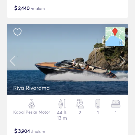
$
2,440
/malam
Riva Rivarama
Kapal Pesiar Motor
44 ft
2
1
1
13 m
$
3,904
/malam