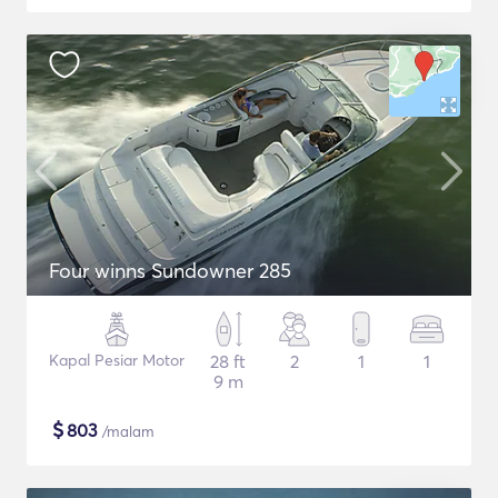
Four winns Sundowner 285
Kapal Pesiar Motor
28 ft
2
1
1
9 m
$
803
/malam