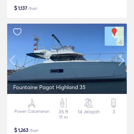
$
1,137
/hari
Fountaine Pagot Highland 35
Power Catamaran
35 ft
14 Jelajah
3
11 m
$
1,263
/hari