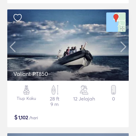
Valiant PT850
Tiup Kaku
28 ft
12 Jelajah
0
9 m
$
1,102
/hari