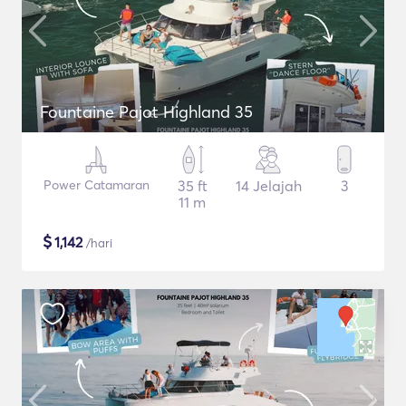
Fountaine Pajot Highland 35
Power Catamaran
35 ft
14 Jelajah
3
11 m
$
1,142
/hari