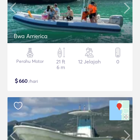
Bwa America
Perahu Motor
21 ft
12 Jelajah
0
6 m
$
660
/hari