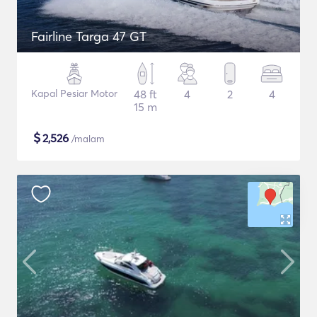
Fairline Targa 47 GT
Kapal Pesiar Motor
48 ft
4
2
4
15 m
$
2,526
/malam