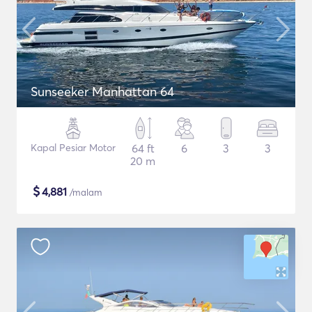
Sunseeker Manhattan 64
Kapal Pesiar Motor
64 ft
6
3
3
20 m
$
4,881
/malam