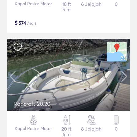
Kapal Pesiar Motor
18 ft
6 Jelajah
0
5 m
$
574
/hari
Rancraft 20.20
Kapal Pesiar Motor
20 ft
8 Jelajah
0
6 m