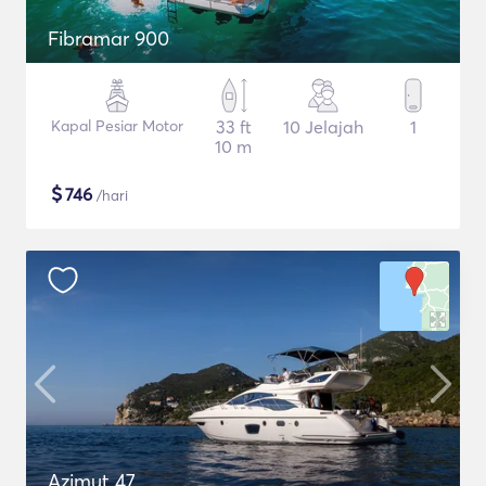
Fibramar 900
Kapal Pesiar Motor
33 ft
10 Jelajah
1
10 m
$
746
/hari
Azimut 47