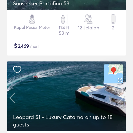
Sunseeker Portofino 53
Kapal Pesiar Motor
174 ft
12 Jelajah
2
53 m
$
2,469
/hari
Leopard 51 - Luxury Catamaran up to 18
guests