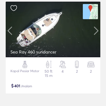
Sea Ray 460 sundancer
Kapal Pesiar Motor
50 ft
4
2
2
15 m
$
401
/malam