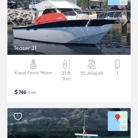
Teaser 31
Kapal Pesiar Motor
31 ft
10 Jelajah
1
9 m
$
746
/hari