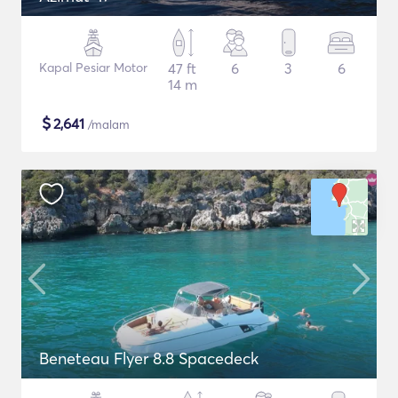
Kapal Pesiar Motor
47 ft
6
3
6
14 m
$
2,641
/malam
Beneteau Flyer 8.8 Spacedeck