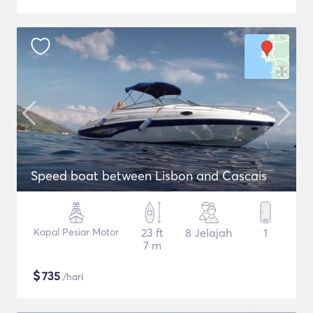
Speed boat between Lisbon and Cascais
Kapal Pesiar Motor
23 ft
8 Jelajah
1
7 m
$
735
/hari