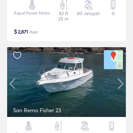
Kapal Pesiar Motor
82 ft
80 Jelajah
0
25 m
$
2,871
/hari
San Remo Fisher 23