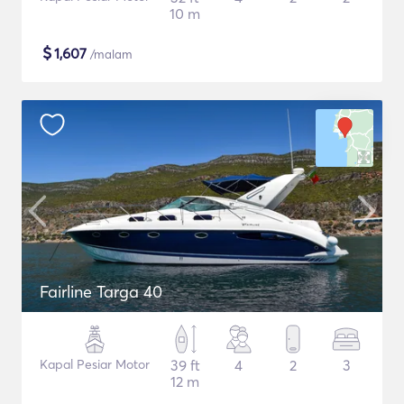
10 m
$
1,607
/malam
Fairline Targa 40
Kapal Pesiar Motor
39 ft
4
2
3
12 m