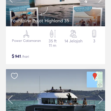
Fountaine Pajot Highland 35
Power Catamaran
35 ft
14 Jelajah
3
11 m
$
941
/hari