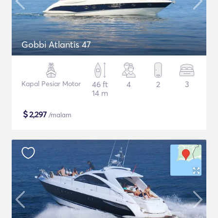
Gobbi Atlantis 47
Kapal Pesiar Motor
46 ft
4
2
3
14 m
$
2,297
/malam