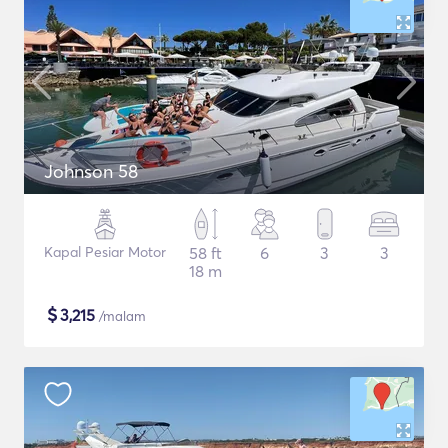
Johnson 58
Kapal Pesiar Motor
58 ft
6
3
3
18 m
$
3,215
/malam