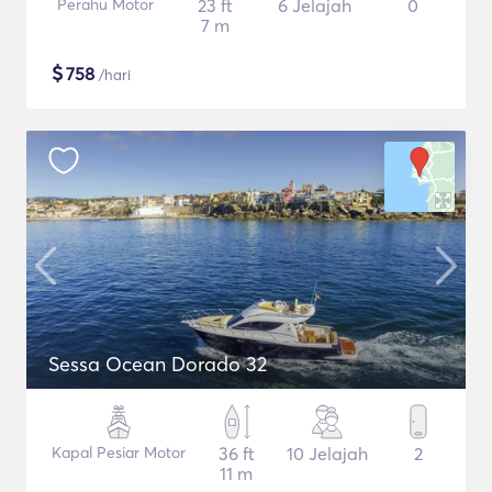
Perahu Motor
23 ft
6 Jelajah
0
7 m
$
758
/hari
Sessa Ocean Dorado 32
Kapal Pesiar Motor
36 ft
10 Jelajah
2
11 m