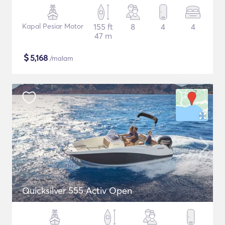
Kapal Pesiar Motor
155 ft
8
4
4
47 m
$
5,168
/malam
Quicksilver 555 Activ Open