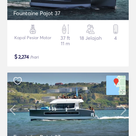
Fountaine Pajot 37
Kapal Pesiar Motor
37 ft
18 Jelajah
4
11 m
$
2,274
/hari