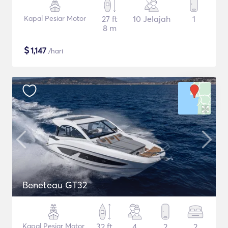
Kapal Pesiar Motor
27 ft
10 Jelajah
1
8 m
$
1,147
/hari
Beneteau GT32
Kapal Pesiar Motor
32 ft
4
2
2