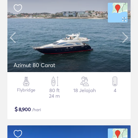
Azimut 80 Carat
Flybridge
80 ft
18 Jelajah
4
24 m
$
8,900
/hari