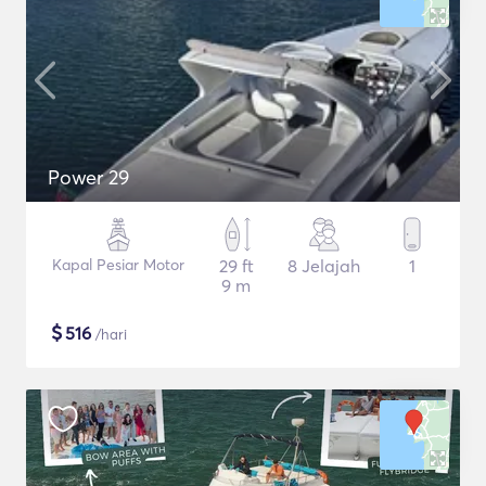
Power 29
Kapal Pesiar Motor
29 ft
8 Jelajah
1
9 m
$
516
/hari