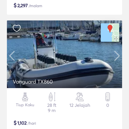
$
2,297
/malam
Vanguard TX860
Tiup Kaku
28 ft
12 Jelajah
0
9 m
$
1,102
/hari