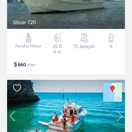
Silcar 720
Perahu Motor
25 ft
12 Jelajah
0
8 m
$
660
/hari