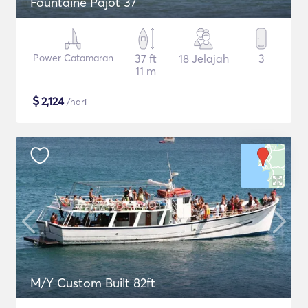
Fountaine Pajot 37
Power Catamaran
37 ft
18 Jelajah
3
11 m
$
2,124
/hari
M/Y Custom Built 82ft