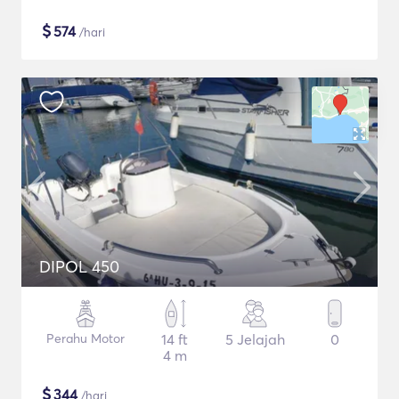
$
574
/hari
DIPOL 450
Perahu Motor
14 ft
5 Jelajah
0
4 m
$
344
/hari