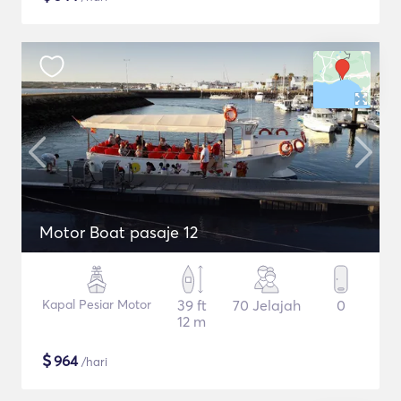
Motor Boat pasaje 12
Kapal Pesiar Motor
39 ft
70 Jelajah
0
12 m
$
964
/hari