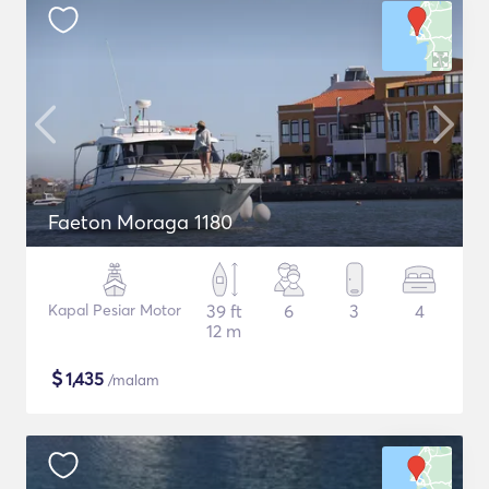
Faeton Moraga 1180
Kapal Pesiar Motor
39 ft
6
3
4
12 m
$
1,435
/malam