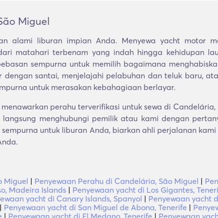
São Miguel
n alami liburan impian Anda. Menyewa yacht motor m
ari matahari terbenam yang indah hingga kehidupan lau
bebasan sempurna untuk memilih bagaimana menghabiska
ar dengan santai, menjelajahi pelabuhan dan teluk baru, a
empurna untuk merasakan kebahagiaan berlayar.
enawarkan perahu terverifikasi untuk sewa di Candelária,
langsung menghubungi pemilik atau kami dengan pertany
sempurna untuk liburan Anda, biarkan ahli perjalanan kami
Anda.
o Miguel
|
Penyewaan Perahu di Candelária, São Miguel
|
Pen
o, Madeira Islands
|
Penyewaan yacht di Los Gigantes, Teneri
ewaan yacht di Canary Islands, Spanyol
|
Penyewaan yacht di
|
Penyewaan yacht di San Miguel de Abona, Tenerife
|
Penyew
e
|
Penyewaan yacht di El Medano, Tenerife
|
Penyewaan yacht