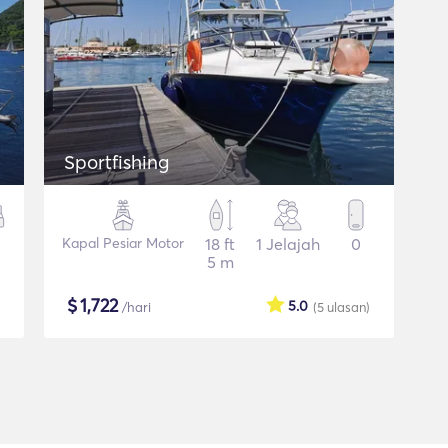
Sportfishing
Kapal Pesiar Motor
18 ft
1 Jelajah
0
5 m
$
1,722
5.0
/hari
(5
ulasan
)