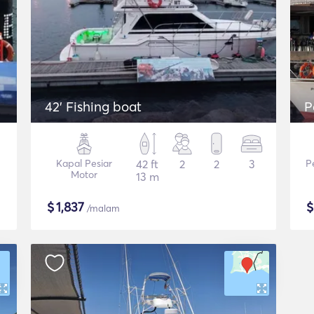
42' Fishing boat
P
Kapal Pesiar
42 ft
2
2
3
P
Motor
13 m
$
1,837
/malam