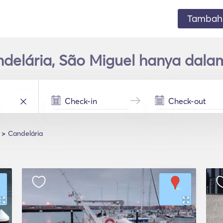
Tambahk
ndelária, São Miguel hanya dala
Candelária