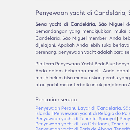
Penyewaan yacht di Candelária, 
Sewa yacht di Candelária, São Miguel
da
pemandangan yang menakjubkan, mulai d
Candelária, São Miguel memberi Anda ke
dijelajahi. Apakah Anda lebih suka berlay
berenang, penyewaan yacht adalah cara s
Platform Penyewaan Yacht BednBlue hanya m
Anda dalam beberapa menit. Anda dapat 
masih belum bisa memutuskan perahu yang 
atau yacht motor terbaik untuk perjalanan 
Pencarian serupa
Penyewaan Perahu Layar di Candelária, Sã
Islands
|
Penyewaan yacht di Relógio do Pois
Penyewaan yacht di Tenerife, Spanyol
|
Peny
Penyewaan yacht di Los Cristianos, Tenerife
Penyewaan yacht di Poris de Abona, Tenerif