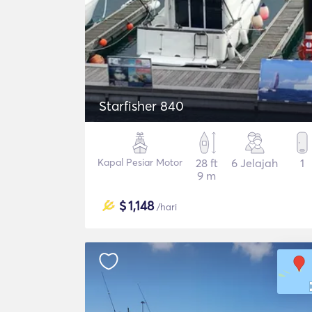
Starfisher 840
Kapal Pesiar Motor
28 ft
6 Jelajah
1
9 m
$
1,148
/hari