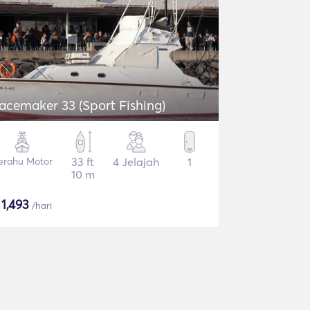
acemaker 33 (Sport Fishing)
erahu Motor
33 ft
4 Jelajah
1
10 m
$
1,493
/hari