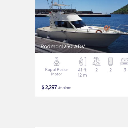
Rodman1250 ADV
Kapal Pesiar
41 ft
2
2
3
Motor
12 m
$
2,297
/malam