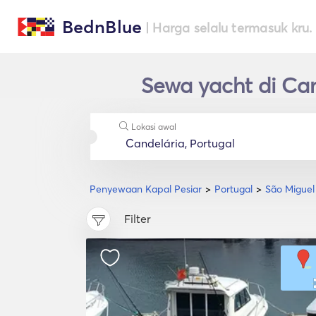
BednBlue
| Harga selalu termasuk kru.
Sewa yacht di Ca
Lokasi awal
Penyewaan Kapal Pesiar
Portugal
São Miguel
Filter