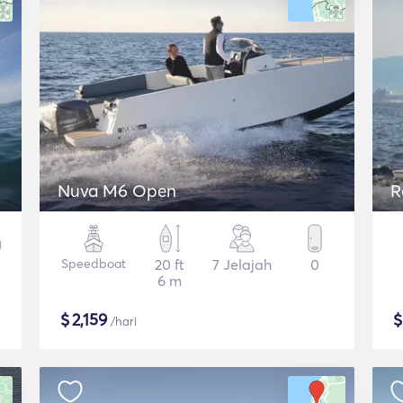
Nuva M6 Open
R
Speedboat
20 ft
7 Jelajah
0
6 m
$
2,159
/hari