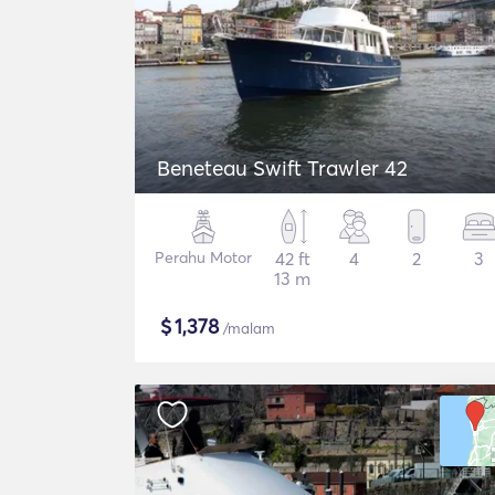
Beneteau Swift Trawler 42
Perahu Motor
42 ft
4
2
3
13 m
$
1,378
/malam