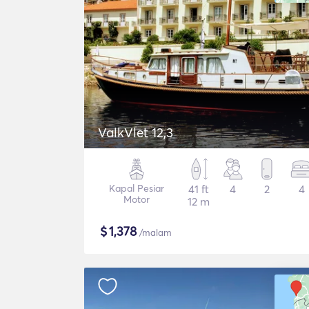
ValkVlet 12,3
Kapal Pesiar
41 ft
4
2
4
Motor
12 m
$
1,378
/malam