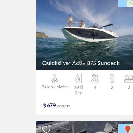
Quicksilver Activ 875 Sundeck
Perahu Motor
29 ft
4
2
2
9 m
$
679
/malam