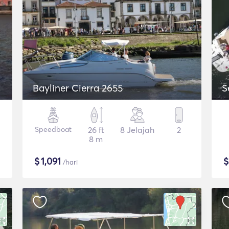
Bayliner Cierra 2655
S
Speedboat
26 ft
8 Jelajah
2
8 m
$
1,091
/hari