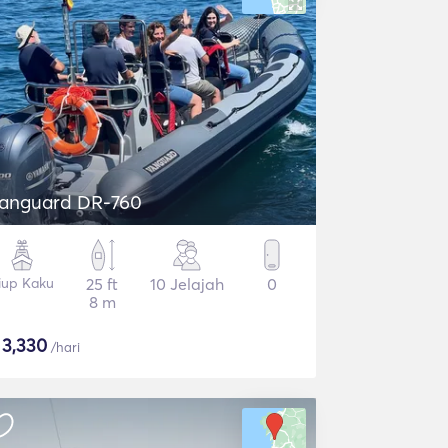
anguard DR-760
iup Kaku
25 ft
10 Jelajah
0
8 m
$
3,330
/hari