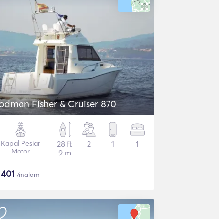
odman Fisher & Cruiser 870
Kapal Pesiar
28 ft
2
1
1
Motor
9 m
$
401
/malam