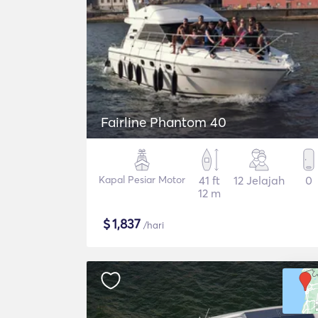
Fairline Phantom 40
Kapal Pesiar Motor
41 ft
12 Jelajah
0
12 m
$
1,837
/hari