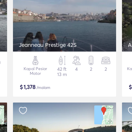
Jeanneau Prestige 42S
A
Kapal Pesiar
42 ft
4
2
2
Ka
Motor
13 m
$
1,378
/malam