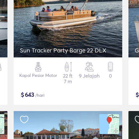
Sun Tracker Party Barge 22 DLX
G
Kapal Pesiar Motor
22 ft
9 Jelajah
0
7 m
$
643
/hari