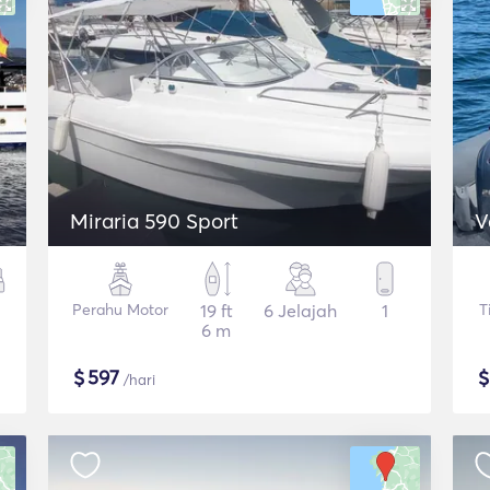
Miraria 590 Sport
V
Perahu Motor
19 ft
6 Jelajah
1
T
6 m
$
597
/hari