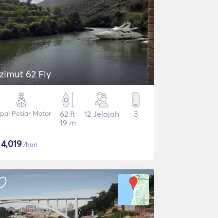
zimut 62 Fly
pal Pesiar Motor
62 ft
12 Jelajah
3
19 m
$
4,019
/hari