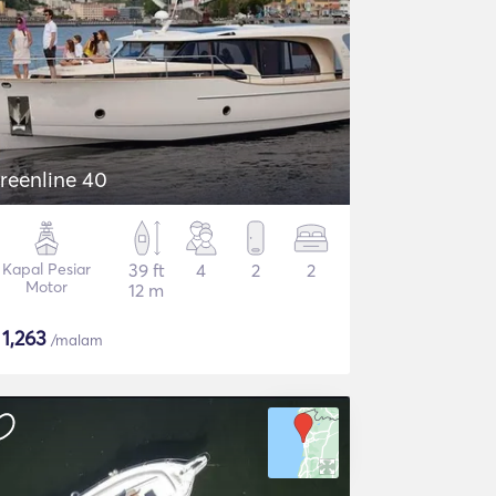
reenline 40
Kapal Pesiar
39 ft
4
2
2
Motor
12 m
$
1,263
/malam