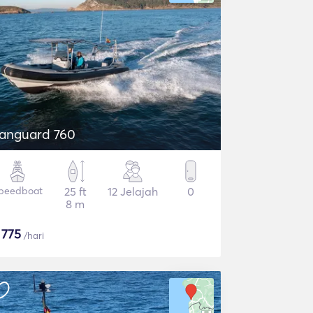
anguard 760
peedboat
25 ft
12 Jelajah
0
8 m
$
775
/hari