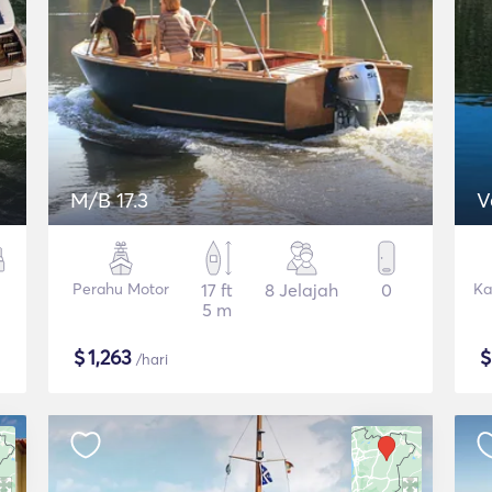
M/B 17.3
V
Perahu Motor
17 ft
8 Jelajah
0
Ka
5 m
$
1,263
/hari