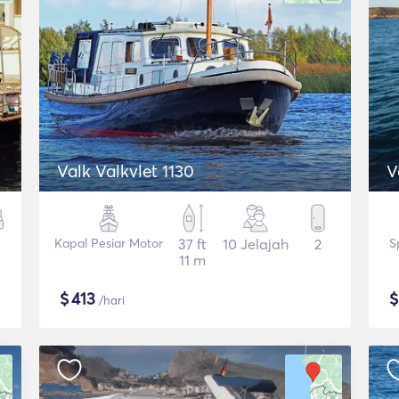
Valk Valkvlet 1130
V
Kapal Pesiar Motor
37 ft
10 Jelajah
2
S
11 m
$
413
/hari