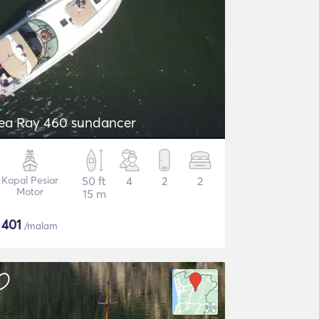
ea Ray 460 sundancer
Kapal Pesiar
50 ft
4
2
2
Motor
15 m
$
401
/malam