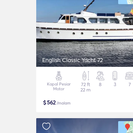
English Classic Yacht 72
Kapal Pesiar
72 ft
8
3
7
Motor
22 m
$
562
/malam