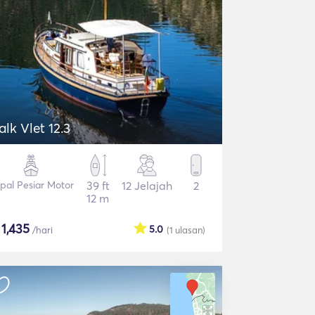
alk Vlet 12.3
pal Pesiar Motor
39 ft
12 Jelajah
2
12 m
$
1,435
5.0
/hari
(1
ulasan
)