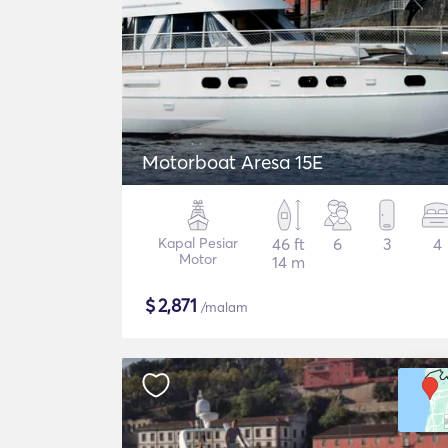
Motorboat Aresa 15E
Kapal Pesiar
46 ft
6
3
4
Motor
14 m
$
2,871
/malam