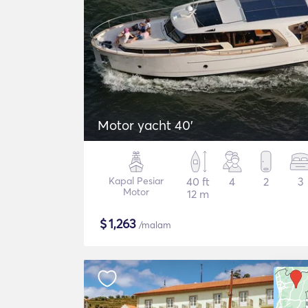
Motor yacht 40'
Kapal Pesiar
40 ft
4
2
3
Motor
12 m
$
1,263
/malam