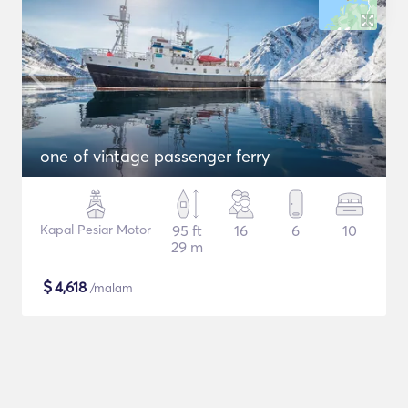
one of vintage passenger ferry
Kapal Pesiar Motor
95 ft
16
6
10
29 m
$
4,618
/malam