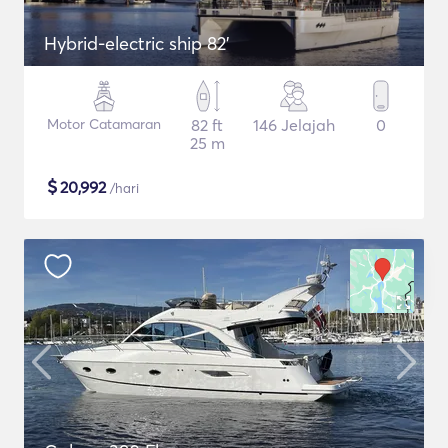
Hybrid-electric ship 82'
Motor Catamaran
82 ft
146 Jelajah
0
25 m
$
20,992
/hari