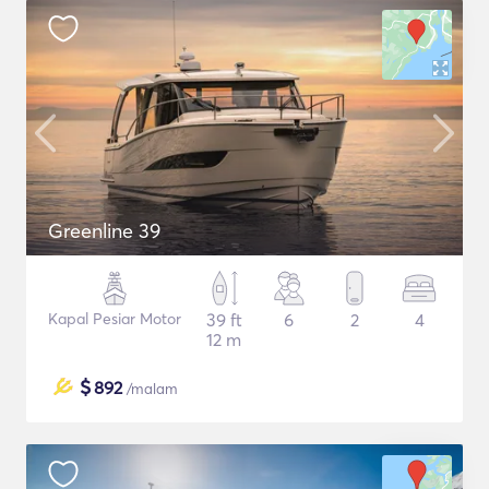
Greenline 39
Kapal Pesiar Motor
39 ft
6
2
4
12 m
$
892
/malam