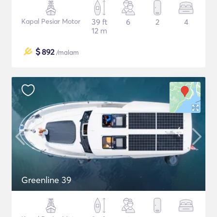
Kapal Pesiar Motor
39 ft
6
2
4
12 m
$
892
/malam
Greenline 39