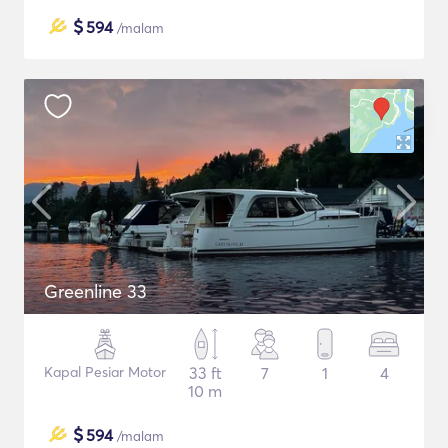
$
594
/malam
Greenline 33
Kapal Pesiar Motor
33 ft
7
1
4
10 m
$
594
/malam