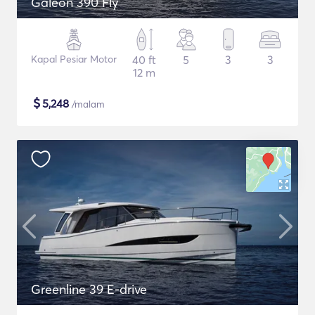
Galeon 390 Fly
Kapal Pesiar Motor
40 ft
5
3
3
12 m
$
5,248
/malam
Greenline 39 E-drive