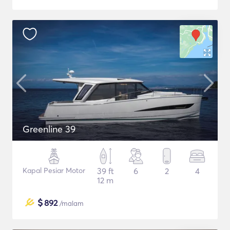
Greenline 39
Kapal Pesiar Motor
39 ft
6
2
4
12 m
$
892
/malam