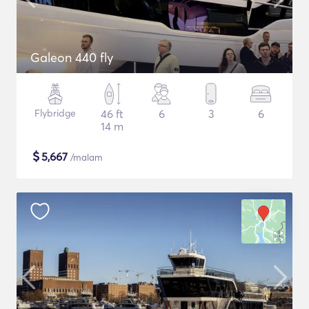
Galeon 440 fly
Flybridge
46 ft
6
3
6
14 m
$
5,667
/malam