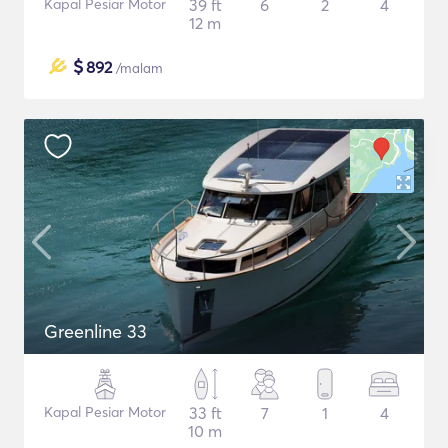
Kapal Pesiar Motor
39 ft
6
2
4
12 m
$
892
/malam
Greenline 33
Kapal Pesiar Motor
33 ft
7
1
4
10 m