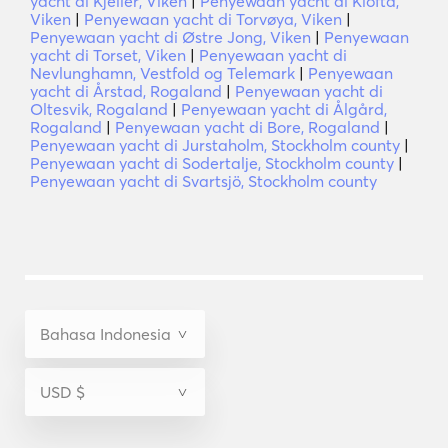
yacht di Kjeller, Viken
|
Penyewaan yacht di Klofta,
Viken
|
Penyewaan yacht di Torvøya, Viken
|
Penyewaan yacht di Østre Jong, Viken
|
Penyewaan
yacht di Torset, Viken
|
Penyewaan yacht di
Nevlunghamn, Vestfold og Telemark
|
Penyewaan
yacht di Årstad, Rogaland
|
Penyewaan yacht di
Oltesvik, Rogaland
|
Penyewaan yacht di Ålgård,
Rogaland
|
Penyewaan yacht di Bore, Rogaland
|
Penyewaan yacht di Jurstaholm, Stockholm county
|
Penyewaan yacht di Sodertalje, Stockholm county
|
Penyewaan yacht di Svartsjö, Stockholm county