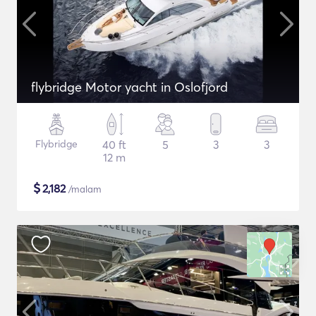
flybridge Motor yacht in Oslofjord
Flybridge
40 ft
5
3
3
12 m
$
2,182
/malam