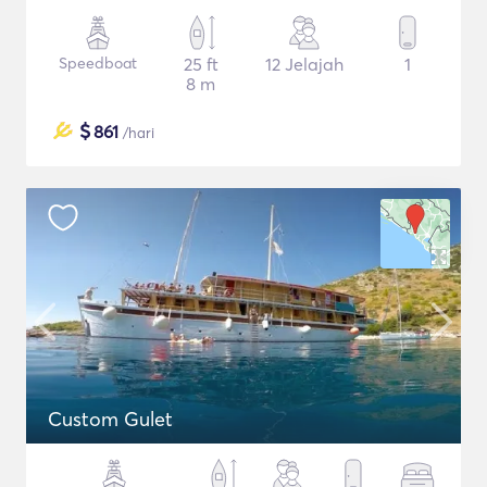
Speedboat
25 ft
12 Jelajah
1
8 m
$
861
/hari
Custom Gulet