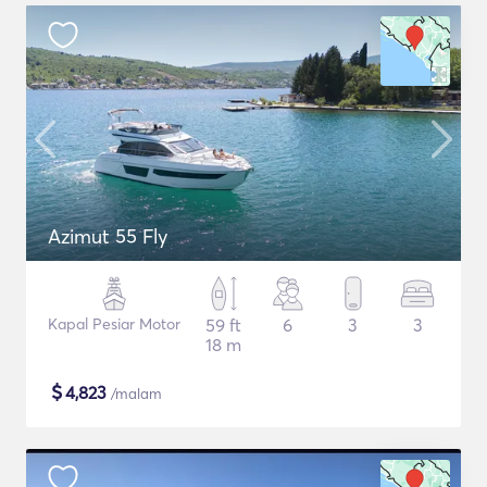
Azimut 55 Fly
Kapal Pesiar Motor
59 ft
6
3
3
18 m
$
4,823
/malam