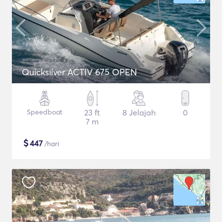
Quicksilver ACTIV 675 OPEN
Speedboat
23 ft
8 Jelajah
0
7 m
$
447
/hari