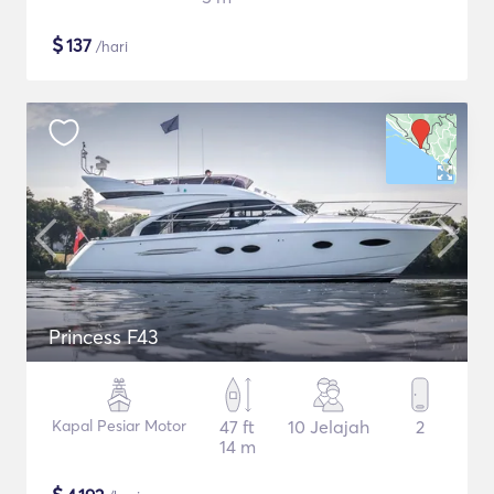
$
137
/hari
Princess F43
Kapal Pesiar Motor
47 ft
10 Jelajah
2
14 m