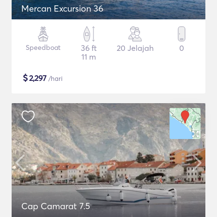
Mercan Excursion 36
Speedboat
36 ft
20 Jelajah
0
11 m
$
2,297
/hari
Cap Camarat 7.5