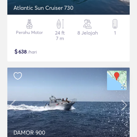
Atlantic Sun Cruiser 730
Perahu Motor
24 ft
8 Jelajah
1
7 m
$
638
/hari
DAMOR 900