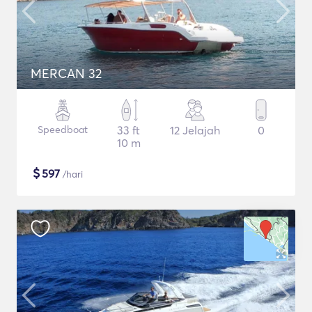
MERCAN 32
Speedboat
33 ft
12 Jelajah
0
10 m
$
597
/hari