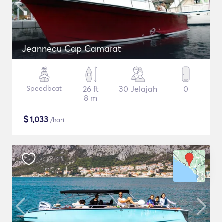
Jeanneau Cap Camarat
Speedboat
26 ft
30 Jelajah
0
8 m
$
1,033
/hari