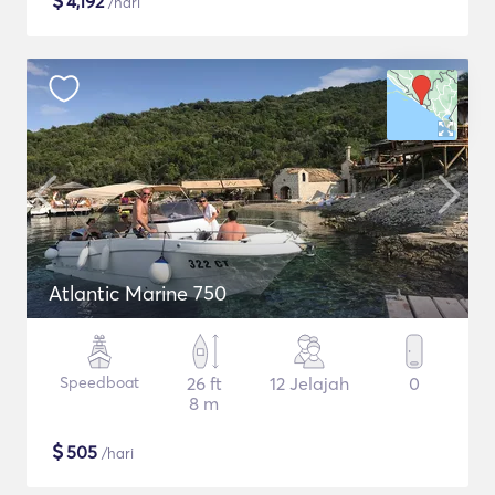
$
4,192
/hari
Atlantic Marine 750
Speedboat
26 ft
12 Jelajah
0
8 m
$
505
/hari