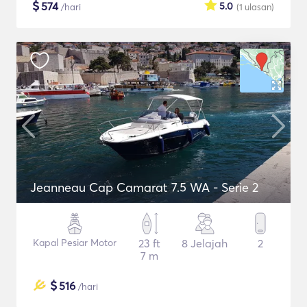
$
574
5.0
/hari
(1
ulasan
)
Jeanneau Cap Camarat 7.5 WA - Serie 2
Kapal Pesiar Motor
23 ft
8 Jelajah
2
7 m
$
516
/hari