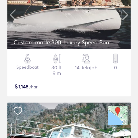
Custom made 30ft Luxury Speed Boat
Speedboat
30 ft
14 Jelajah
0
9 m
$
1,148
/hari