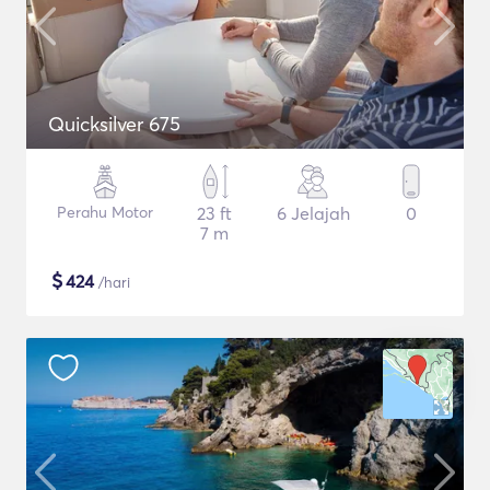
Quicksilver 675
Perahu Motor
23 ft
6 Jelajah
0
7 m
$
424
/hari