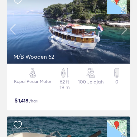
M/B Wooden 62
Kapal Pesiar Motor
62 ft
100 Jelajah
0
19 m
$
1,418
/hari