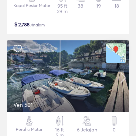
Kapal Pesiar Motor
95 ft
38
19
18
29 m
$
2,788
/malam
Ven 501
Perahu Motor
16 ft
6 Jelajah
0
5 m