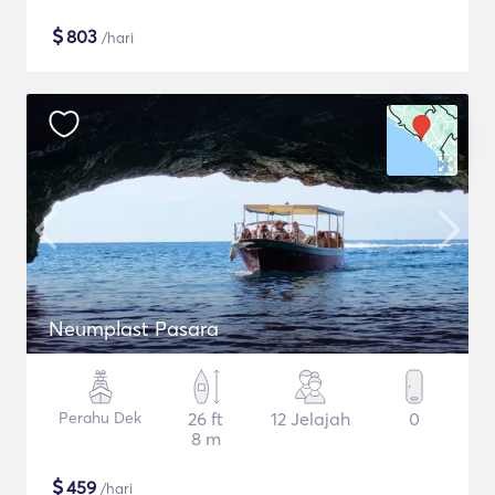
$
803
/hari
Neumplast Pasara
Perahu Dek
26 ft
12 Jelajah
0
8 m
$
459
/hari