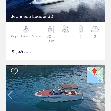
Jeanneau Leader 30
Kapal Pesiar Motor
30 ft
4
2
2
9 m
$
1,148
/malam