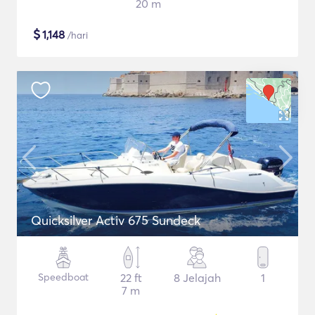
20 m
$
1,148
/hari
Quicksilver Activ 675 Sundeck
Speedboat
22 ft
8 Jelajah
1
7 m