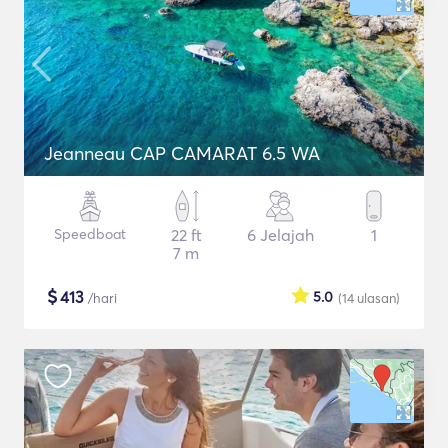
Jeanneau CAP CAMARAT 6.5 WA
Speedboat
22 ft
6 Jelajah
1
7 m
$
413
5.0
/hari
(14
ulasan
)