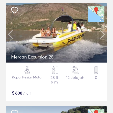
Mercan Excursion 28
Kapal Pesiar Motor
28 ft
12 Jelajah
0
9 m
$
608
/hari