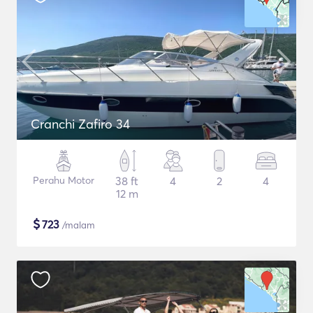
Cranchi Zafiro 34
Perahu Motor
38 ft
4
2
4
12 m
$
723
/malam