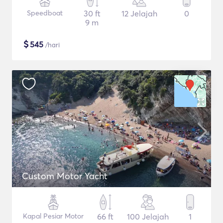
Speedboat
30 ft
12 Jelajah
0
9 m
$
545
/hari
Custom Motor Yacht
Kapal Pesiar Motor
66 ft
100 Jelajah
1