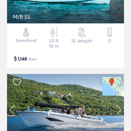
M/B 33
Speedboat
33 ft
15 Jelajah
0
10 m
$
1,148
/hari