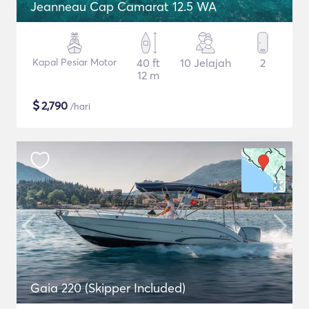
Jeanneau Cap Camarat 12.5 WA
Kapal Pesiar Motor
40 ft
10 Jelajah
2
12 m
$
2,790
/hari
Gaia 220 (Skipper Included)