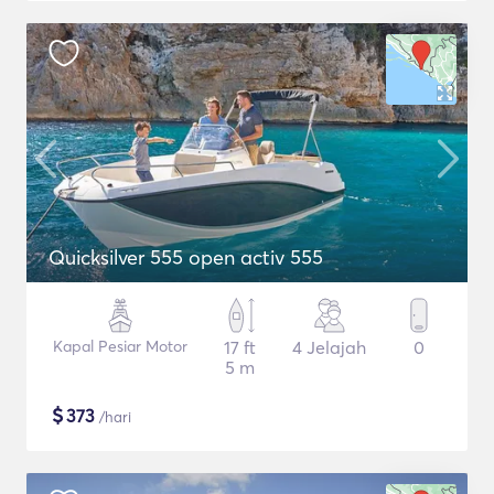
Quicksilver 555 open activ 555
Kapal Pesiar Motor
17 ft
4 Jelajah
0
5 m
$
373
/hari