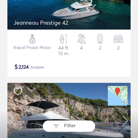
Jeanneau Prestige 42
Kapal Pesiar Motor
44 ft
4
2
2
13 m
$
2,124
/malam
Filter