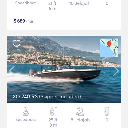
Speedboat
21 ft
10 Jelajah
0
6 m
$
689
/hari
XO 240 RS (Skipper Included)
Speedboat
25 ft
8 Jelajah
0
8 m