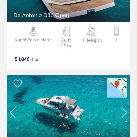
De Antonio D36 Open
Kapal Pesiar Motor
36 ft
11 Jelajah
1
11 m
$
1,846
/hari