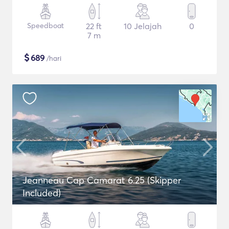
Speedboat
22 ft
10 Jelajah
0
7 m
$
689
/hari
Jeanneau Cap Camarat 6.25 (Skipper
Included)