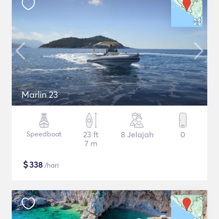
Marlin 23
Speedboat
23 ft
8 Jelajah
0
7 m
$
338
/hari