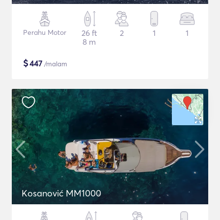
Perahu Motor
26 ft
2
1
1
8 m
$
447
/malam
Kosanović MM1000