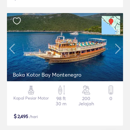
Boka Kotor Bay Montenegro
Kapal Pesiar Motor
98 ft
200
0
30 m
Jelajah
$
2,495
/hari