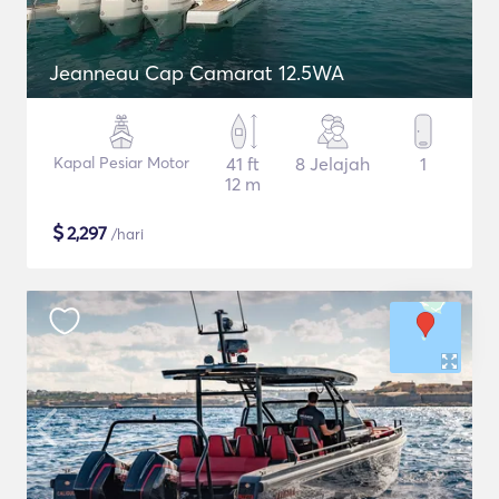
Jeanneau Cap Camarat 12.5WA
Kapal Pesiar Motor
41 ft
8 Jelajah
1
12 m
$
2,297
/hari