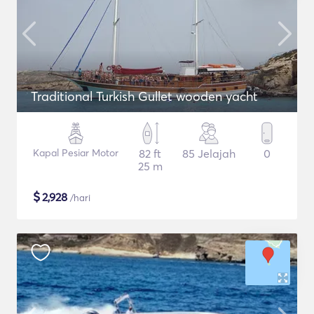
Traditional Turkish Gullet wooden yacht
Kapal Pesiar Motor
82 ft
85 Jelajah
0
25 m
$
2,928
/hari