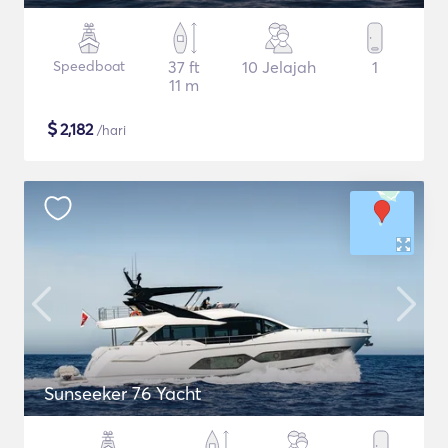
Speedboat
37 ft
10 Jelajah
1
11 m
$
2,182
/hari
Sunseeker 76 Yacht