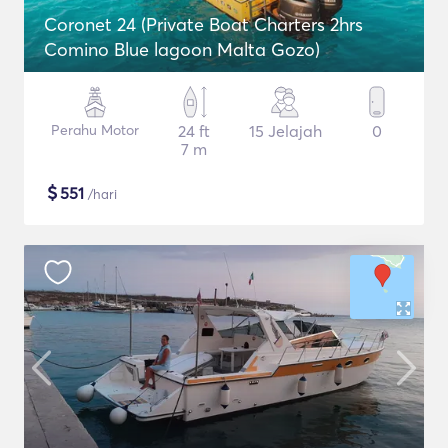
Coronet 24 (Private Boat Charters 2hrs
Comino Blue lagoon Malta Gozo)
Perahu Motor
24 ft
15 Jelajah
0
7 m
$
551
/hari