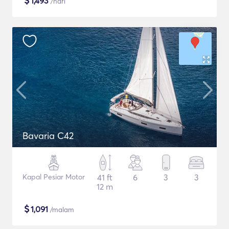
$
1,493
/hari
Bavaria C42
Kapal Pesiar Motor
41 ft
6
3
3
12 m
$
1,091
/malam