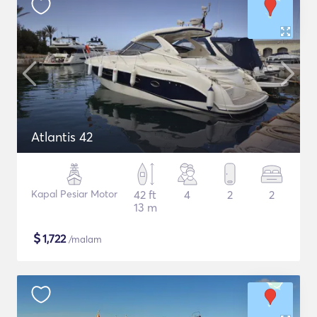
Atlantis 42
Kapal Pesiar Motor
42 ft
4
2
2
13 m
$
1,722
/malam