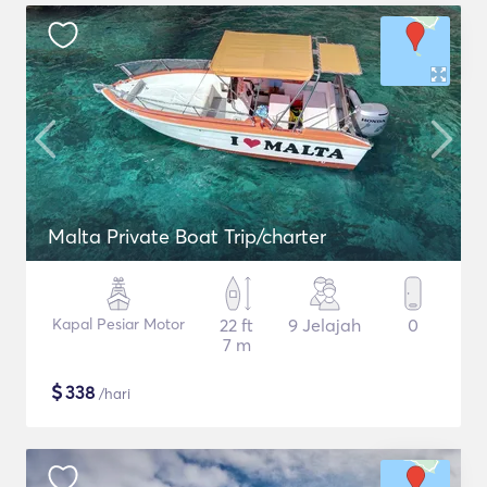
Malta Private Boat Trip/charter
Kapal Pesiar Motor
22 ft
9 Jelajah
0
7 m
$
338
/hari