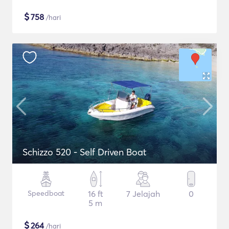
$
758
/hari
Schizzo 520 - Self Driven Boat
Speedboat
16 ft
7 Jelajah
0
5 m
$
264
/hari