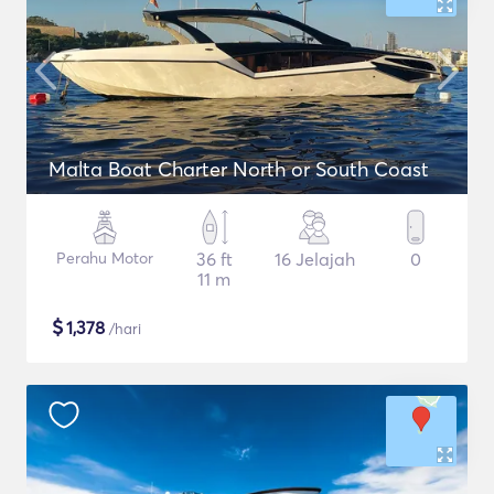
Malta Boat Charter North or South Coast
Perahu Motor
36 ft
16 Jelajah
0
11 m
$
1,378
/hari