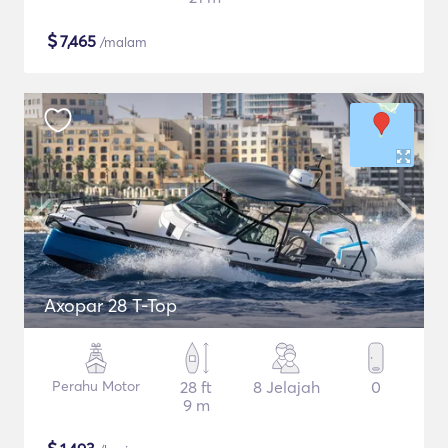
$
7,465
/malam
Axopar 28 T-Top
Perahu Motor
28 ft
8 Jelajah
0
9 m