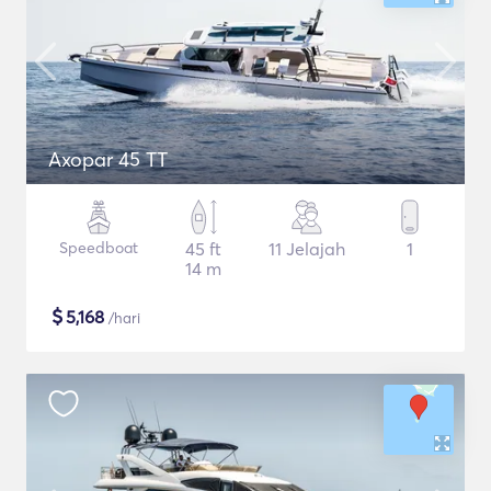
Axopar 45 TT
Speedboat
45 ft
11 Jelajah
1
14 m
$
5,168
/hari