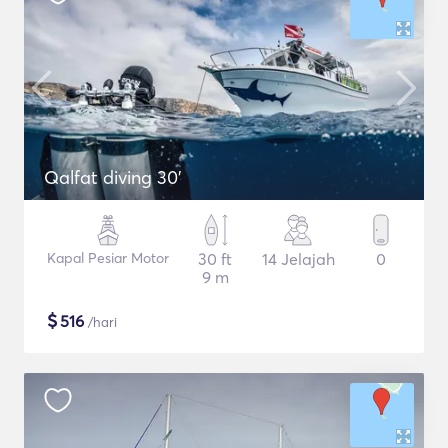
Qalfat diving 30'
Kapal Pesiar Motor
30 ft
14 Jelajah
0
9 m
$
516
/hari