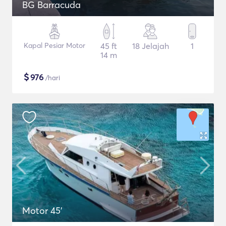
BG Barracuda
Kapal Pesiar Motor
45 ft
18 Jelajah
1
14 m
$
976
/hari
Motor 45'