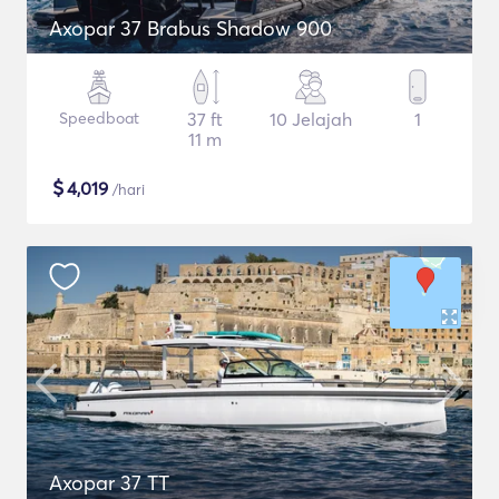
Axopar 37 Brabus Shadow 900
Speedboat
37 ft
10 Jelajah
1
11 m
$
4,019
/hari
Axopar 37 TT