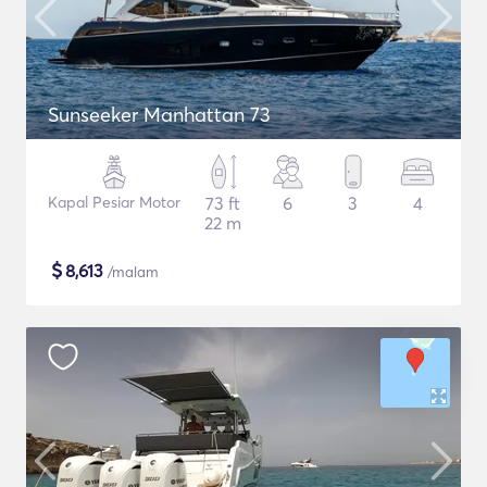
Sunseeker Manhattan 73
Kapal Pesiar Motor
73 ft
6
3
4
22 m
$
8,613
/malam