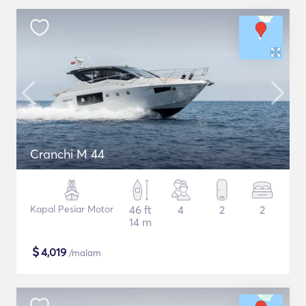
Cranchi M 44
Kapal Pesiar Motor
46 ft
4
2
2
14 m
$
4,019
/malam