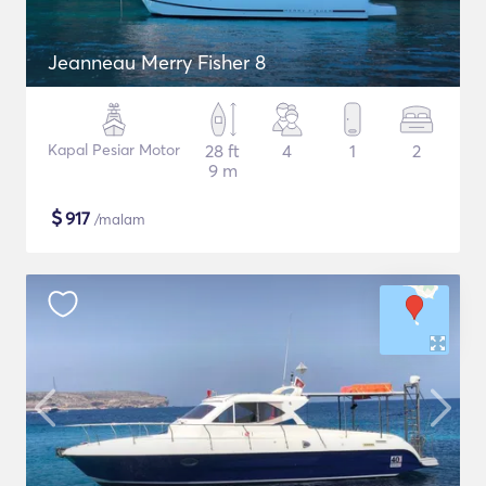
Jeanneau Merry Fisher 8
Kapal Pesiar Motor
28 ft
4
1
2
9 m
$
917
/malam