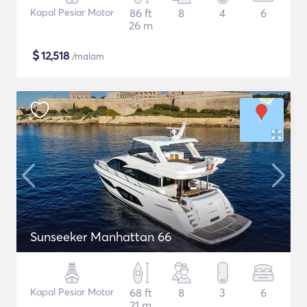
Kapal Pesiar Motor
86 ft
8
4
6
26 m
$
12,518
/malam
Sunseeker Manhattan 66
Kapal Pesiar Motor
68 ft
8
3
6
21 m