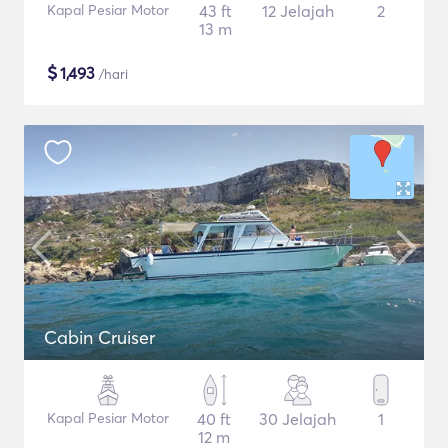
Kapal Pesiar Motor
43 ft
12 Jelajah
2
13 m
$
1,493
/hari
Cabin Cruiser
Kapal Pesiar Motor
40 ft
30 Jelajah
1
12 m