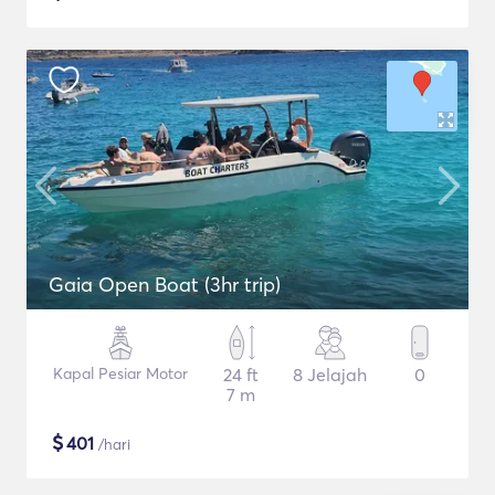
Gaia Open Boat (3hr trip)
Kapal Pesiar Motor
24 ft
8 Jelajah
0
7 m
$
401
/hari