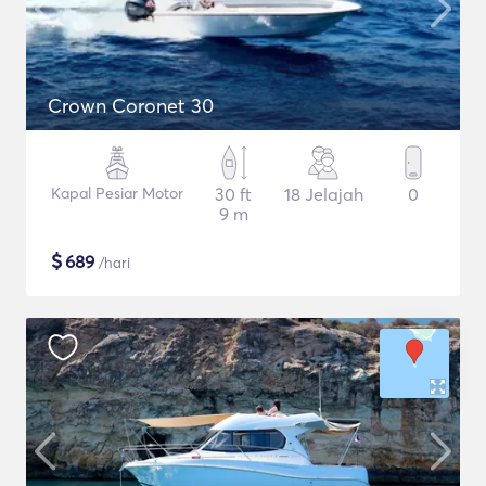
Crown Coronet 30
Kapal Pesiar Motor
30 ft
18 Jelajah
0
9 m
$
689
/hari