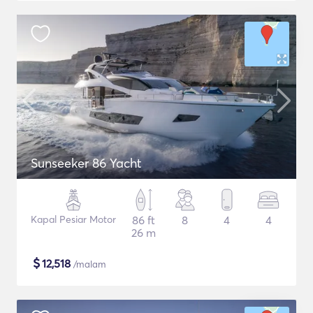
Sunseeker 86 Yacht
Kapal Pesiar Motor
86 ft
8
4
4
26 m
$
12,518
/malam