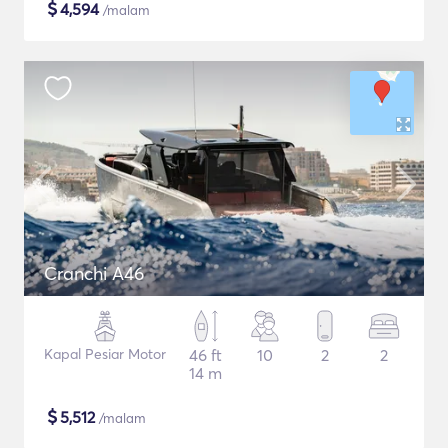
$
4,594
/malam
Cranchi A46
Kapal Pesiar Motor
46 ft
10
2
2
14 m
$
5,512
/malam