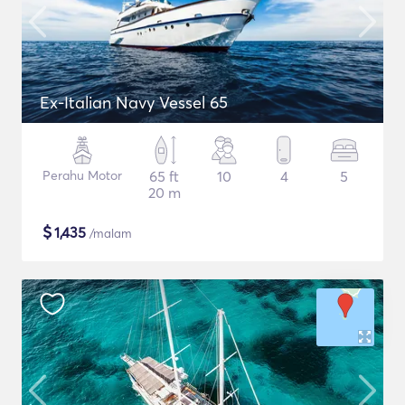
Ex-Italian Navy Vessel 65
Perahu Motor
65 ft
10
4
5
20 m
$
1,435
/malam