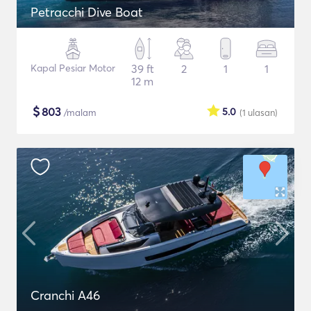
Petracchi Dive Boat
Kapal Pesiar Motor
39 ft
2
1
1
12 m
$
803
5.0
/malam
(1
ulasan
)
Cranchi A46