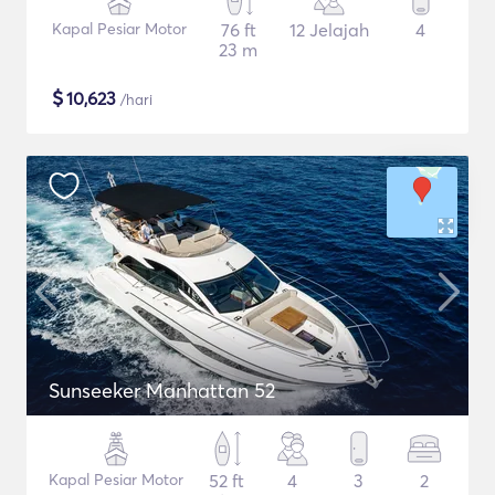
Kapal Pesiar Motor
76 ft
12 Jelajah
4
23 m
$
10,623
/hari
Sunseeker Manhattan 52
Kapal Pesiar Motor
52 ft
4
3
2