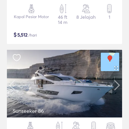
Kapal Pesiar Motor
46 ft
8 Jelajah
1
14 m
$
5,512
/hari
Sunseeker 86