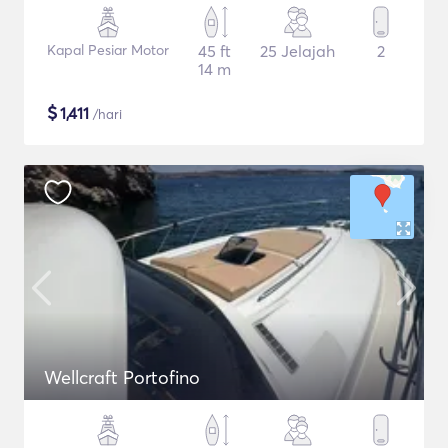
Kapal Pesiar Motor
45 ft
25 Jelajah
2
14 m
$
1,411
/hari
Wellcraft Portofino