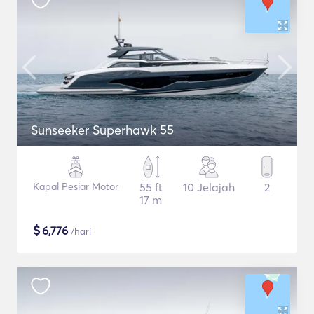
Sunseeker Superhawk 55
Kapal Pesiar Motor
55 ft
10 Jelajah
2
17 m
$
6,776
/hari