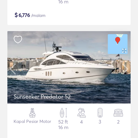
16 m
$
6,776
/malam
Sunseeker Predator 52
Kapal Pesiar Motor
52 ft
4
3
2
16 m