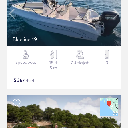
Blueline 19
Speedboat
18 ft
7 Jelajah
0
5 m
$
367
/hari