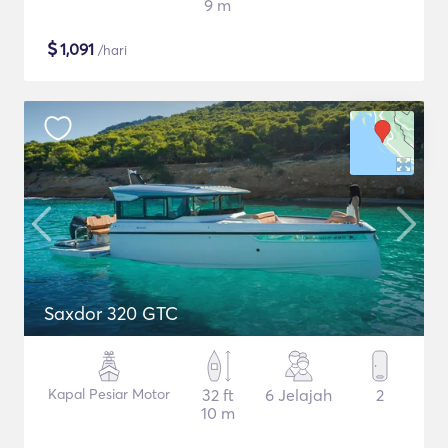
9 m
$
1,091
/hari
Saxdor 320 GTC
Kapal Pesiar Motor
32 ft
6 Jelajah
2
10 m