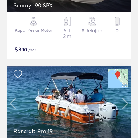
Searay 190 SPX
Kapal Pesiar Motor
6 ft
8 Jelajah
0
2 m
$
390
/hari
Rancraft Rm 19