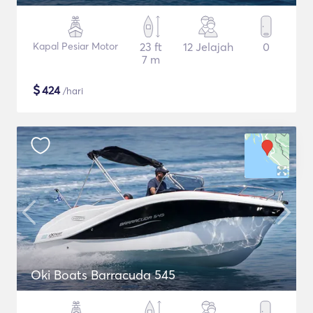
Kapal Pesiar Motor
23 ft
12 Jelajah
0
7 m
$
424
/hari
Oki Boats Barracuda 545