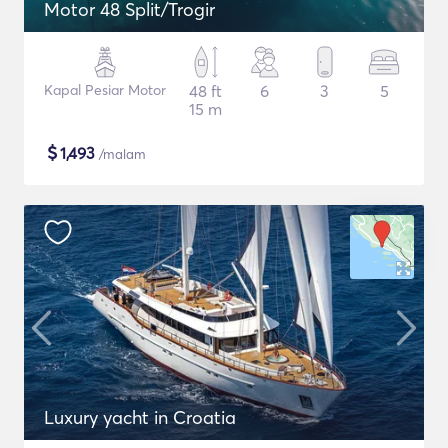
Motor 48 Split/Trogir
Kapal Pesiar Motor
48 ft
6
3
5
15 m
$
1,493
/malam
Luxury yacht in Croatia