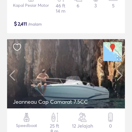
Kapal Pesiar Motor
46 ft
6
3
5
14 m
$
2,411
/malam
Jeanneau Cap Camarat 7.5CC
Speedboat
25 ft
12 Jelajah
0
8 m