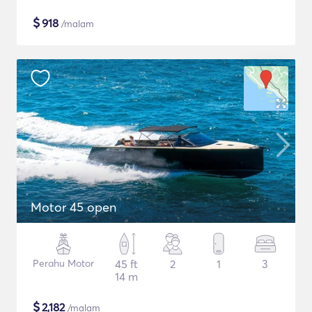
$
918
/malam
Motor 45 open
Perahu Motor
45 ft
2
1
3
14 m
$
2,182
/malam