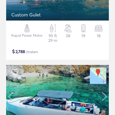
Custom Gulet
Kapal Pesiar Motor
95 ft
38
19
18
29 m
$
2,788
/malam