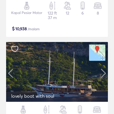
Kapal Pesiar Motor
122 ft
12
6
8
37 m
$
10,938
/malam
lovely boat with soul