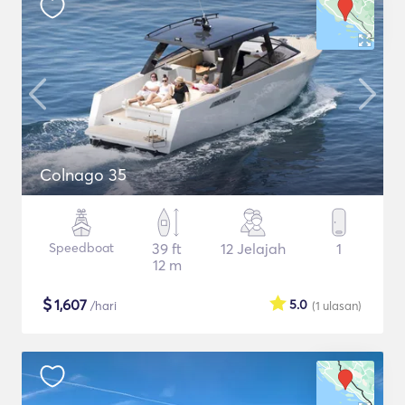
Colnago 35
Speedboat
39 ft
12 Jelajah
1
12 m
$
1,607
5.0
/hari
(1
ulasan
)