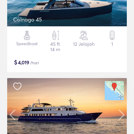
Colnago 45
Speedboat
45 ft
12 Jelajah
1
14 m
$
4,019
/hari