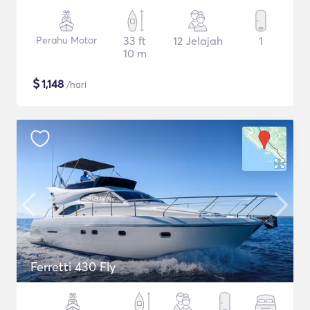
Perahu Motor
33 ft
12 Jelajah
1
10 m
$
1,148
/hari
Ferretti 430 Fly