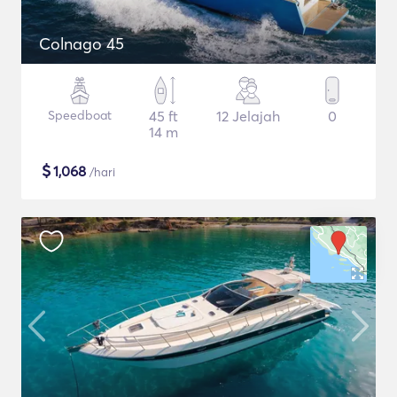
Colnago 45
Speedboat
45 ft
12 Jelajah
0
14 m
$
1,068
/hari