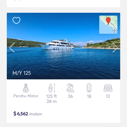
M/Y 125
Perahu Motor
125 ft
36
18
13
38 m
$
6,562
/malam