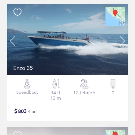
Enzo 35
Speedboat
34 ft
12 Jelajah
0
10 m
$
803
/hari