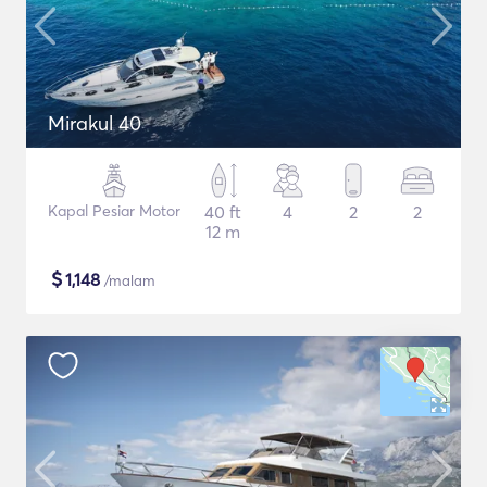
Mirakul 40
Kapal Pesiar Motor
40 ft
4
2
2
12 m
$
1,148
/malam