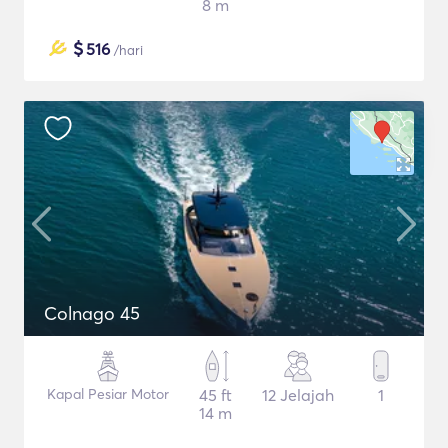
8 m
$
516
/hari
Colnago 45
Kapal Pesiar Motor
45 ft
12 Jelajah
1
14 m