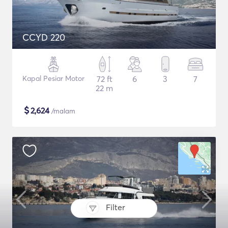
CCYD 220
Kapal Pesiar Motor
72 ft
6
3
7
22 m
$
2,624
/malam
Filter