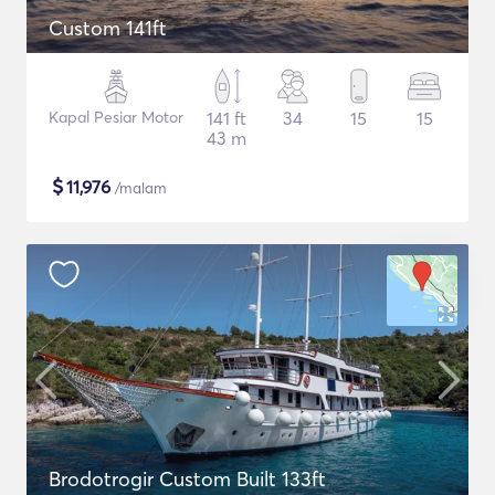
Custom 141ft
Kapal Pesiar Motor
141 ft
34
15
15
43 m
$
11,976
/malam
Brodotrogir Custom Built 133ft