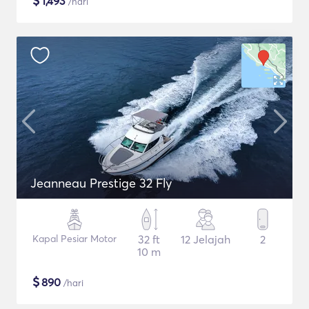
$
1,493
/hari
Jeanneau Prestige 32 Fly
Kapal Pesiar Motor
32 ft
12 Jelajah
2
10 m
$
890
/hari