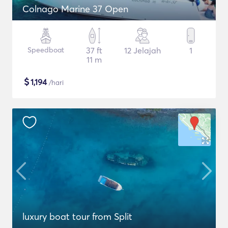
Colnago Marine 37 Open
Speedboat
37 ft
12 Jelajah
1
11 m
$
1,194
/hari
luxury boat tour from Split