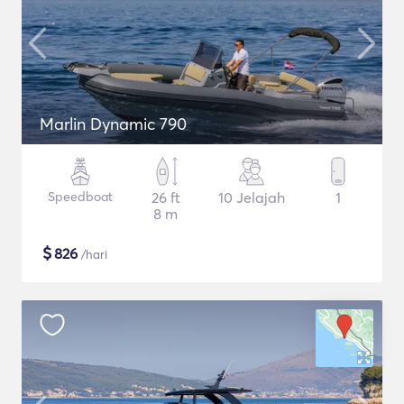
Marlin Dynamic 790
Speedboat
26 ft
10 Jelajah
1
8 m
$
826
/hari