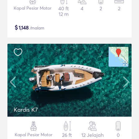
Kapal Pesiar Motor
40 ft
4
2
2
12 m
$
1,148
/malam
Kardis K7
Kapal Pesiar Motor
26 ft
12 Jelajah
0