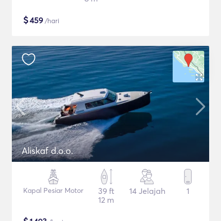
$
459
/hari
Aliskaf d.o.o.
Kapal Pesiar Motor
39 ft
14 Jelajah
1
12 m