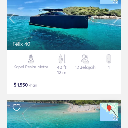
Felix 40
Kapal Pesiar Motor
40 ft
12 Jelajah
1
12 m
$
1,550
/hari