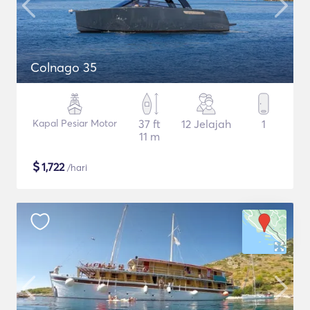
Colnago 35
Kapal Pesiar Motor
37 ft
12 Jelajah
1
11 m
$
1,722
/hari