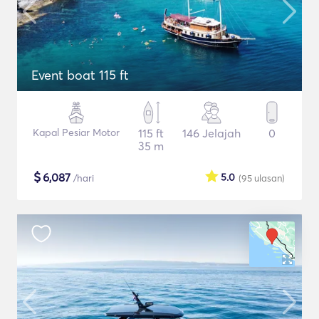
Event boat 115 ft
Kapal Pesiar Motor
115 ft
146 Jelajah
0
35 m
$
6,087
5.0
/hari
(95
ulasan
)