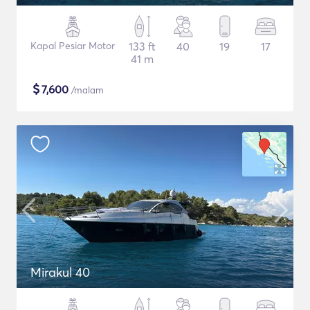
Kapal Pesiar Motor
133 ft
40
19
17
41 m
$
7,600
/malam
Mirakul 40