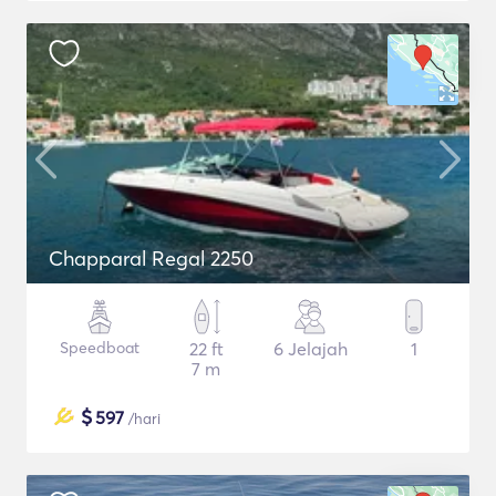
Chapparal Regal 2250
Speedboat
22 ft
6 Jelajah
1
7 m
$
597
/hari