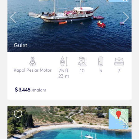
Gulet
Kapal Pesiar Motor
75 ft
10
5
7
23 m
$
3,445
/malam