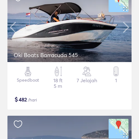
Oki Boats Barracuda 545
Speedboat
18 ft
7 Jelajah
1
5 m
$
482
/hari