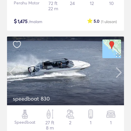
Perahu Motor
72 ft
24
12
10
22 m
$
1,475
5.0
/malam
(1
ulasan
)
speedboat 830
Speedboat
27 ft
2
1
1
8 m