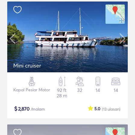
Mini cruiser
Kapal Pesiar Motor
92 ft
32
14
14
28 m
$
2,870
5.0
/malam
(13
ulasan
)