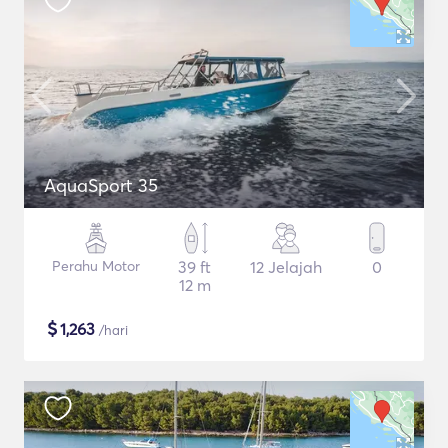
AquaSport 35
Perahu Motor
39 ft
12 Jelajah
0
12 m
$
1,263
/hari