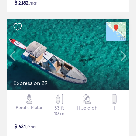
$
2,182
/hari
Expression 29
Perahu Motor
33 ft
11 Jelajah
1
10 m
$
631
/hari