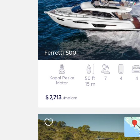
Ferretti 500
Kapal Pesiar
50 ft
7
4
4
Motor
15 m
$
2,713
/malam