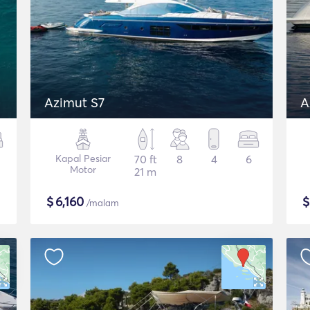
Azimut S7
A
Kapal Pesiar
70 ft
8
4
6
Motor
21 m
$
6,160
/malam