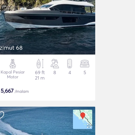
zimut 68
Kapal Pesiar
69 ft
8
4
5
Motor
21 m
$
5,667
/malam