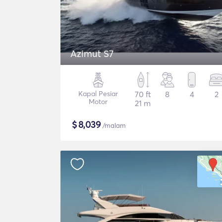
Azimut S7
Kapal Pesiar
70 ft
8
4
2
Motor
21 m
$
8,039
/malam