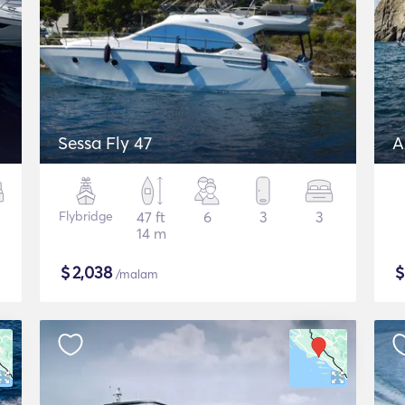
Sessa Fly 47
A
Flybridge
47 ft
6
3
3
14 m
$
2,038
/malam