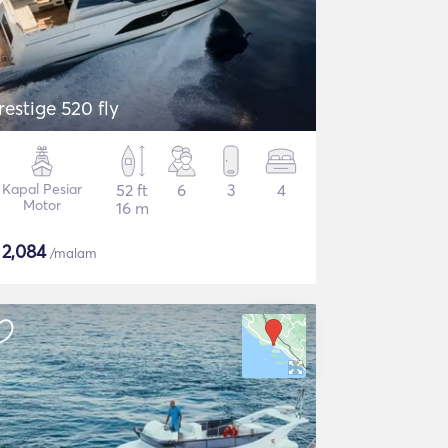
restige 520 fly
Kapal Pesiar
52 ft
6
3
4
Motor
16 m
$
2,084
/malam