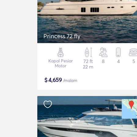
Princess 72 fly
Kapal Pesiar
72 ft
8
4
5
Motor
22 m
$
4,659
/malam