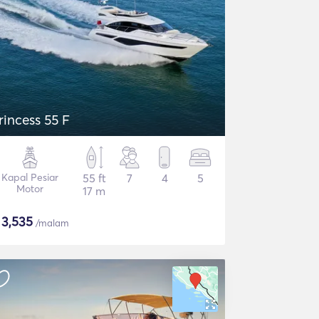
rincess 55 F
Kapal Pesiar
55 ft
7
4
5
Motor
17 m
$
3,535
/malam