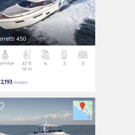
erretti 450
lybridge
47 ft
6
3
3
14 m
$
2,193
/malam