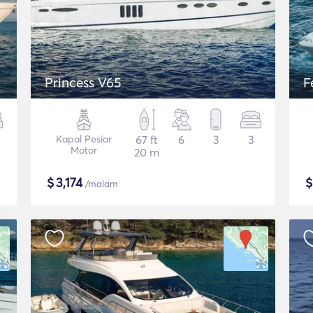
Princess V65
F
Kapal Pesiar
67 ft
6
3
3
Motor
20 m
$
3,174
/malam