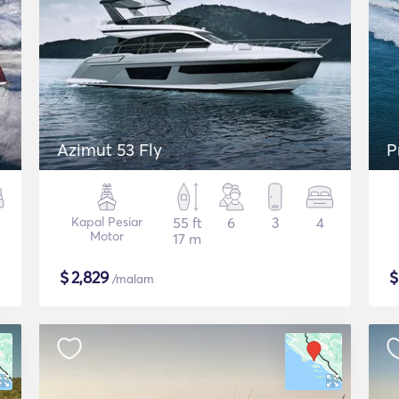
Azimut 53 Fly
P
Kapal Pesiar
55 ft
6
3
4
Motor
17 m
$
2,829
/malam