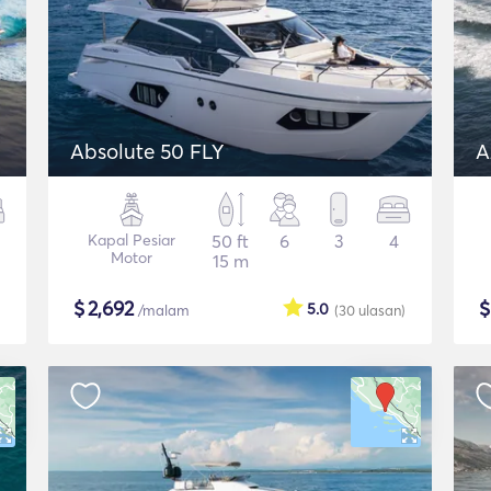
Absolute 50 FLY
A
Kapal Pesiar
50 ft
6
3
4
Motor
15 m
$
2,692
5.0
/malam
(30
ulasan
)