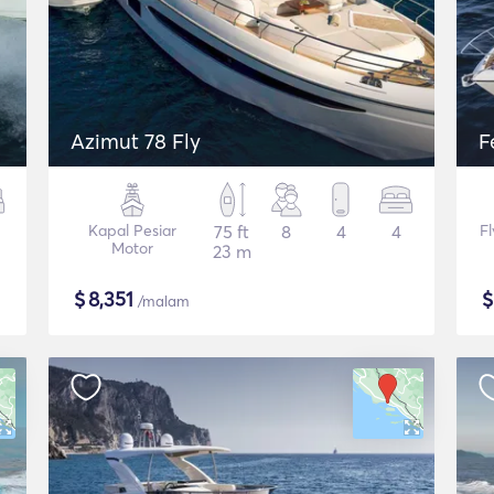
Azimut 78 Fly
F
Kapal Pesiar
75 ft
8
4
4
F
Motor
23 m
$
8,351
/malam