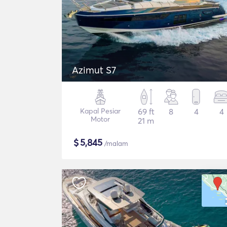
Azimut S7
Kapal Pesiar
69 ft
8
4
4
Motor
21 m
$
5,845
/malam