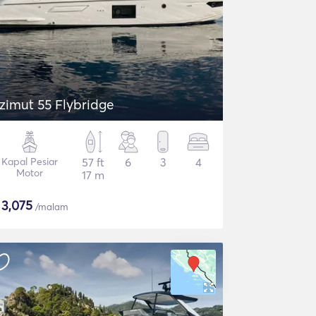
zimut 55 Flybridge
Kapal Pesiar
57 ft
6
3
4
Motor
17 m
$
3,075
/malam