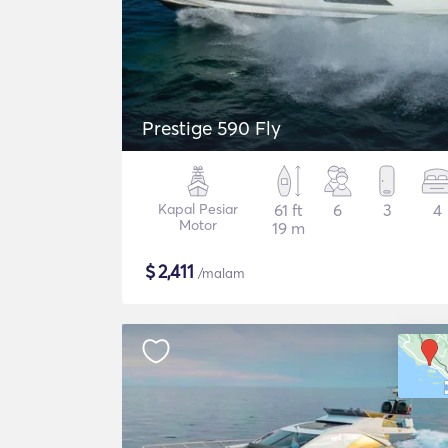
Prestige 590 Fly
Kapal Pesiar
61 ft
6
3
4
Motor
19 m
$
2,411
/malam