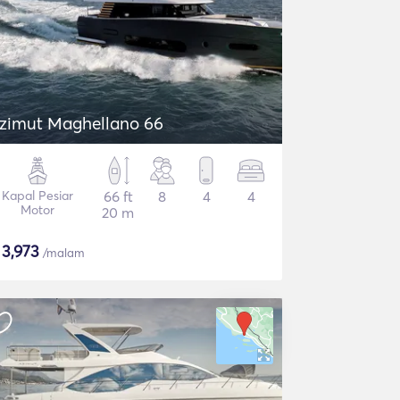
zimut Maghellano 66
Kapal Pesiar
66 ft
8
4
4
Motor
20 m
$
3,973
/malam