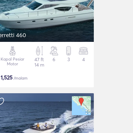
erretti 460
Kapal Pesiar
47 ft
6
3
4
Motor
14 m
$
1,525
/malam