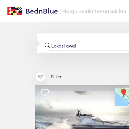
BednBlue
| Harga selalu termasuk kru.
Filter