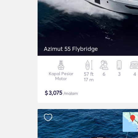
Azimut 55 Flybridge
Kapal Pesiar
57 ft
6
3
4
Motor
17 m
$
3,075
/malam