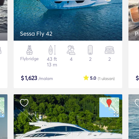
Sessa Fly 42
P
Flybridge
43 ft
4
2
2
13 m
$
1,623
5.0
/malam
(1
ulasan
)