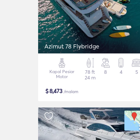
Azimut 78 Flybridge
Kapal Pesiar
78 ft
8
4
5
Motor
24 m
$
8,473
/malam