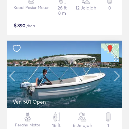
Kapal Pesiar Motor
26 ft
12 Jelajah
0
8 m
$
390
/hari
Ven 501 Open
Perahu Motor
16 ft
6 Jelajah
1