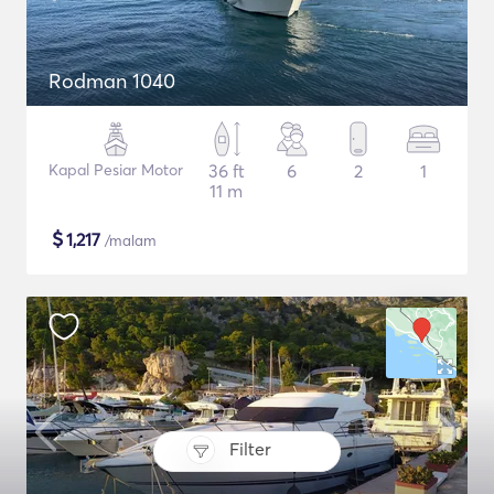
Rodman 1040
Kapal Pesiar Motor
36 ft
6
2
1
11 m
$
1,217
/malam
Filter