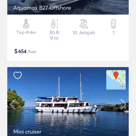
Aquamax B27 Offshore
Tiup Kaku
30 ft
10 Jelajah
1
9 m
$
654
/hari
Mini cruiser