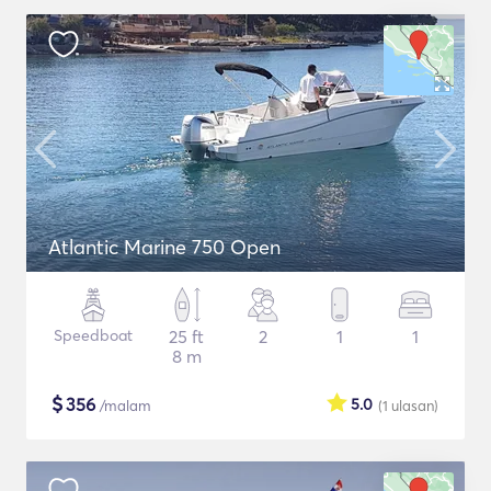
Atlantic Marine 750 Open
Speedboat
25 ft
2
1
1
8 m
$
356
5.0
/malam
(1
ulasan
)