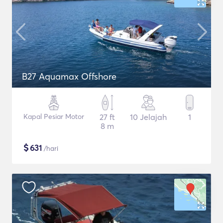
B27 Aquamax Offshore
Kapal Pesiar Motor
27 ft
10 Jelajah
1
8 m
$
631
/hari