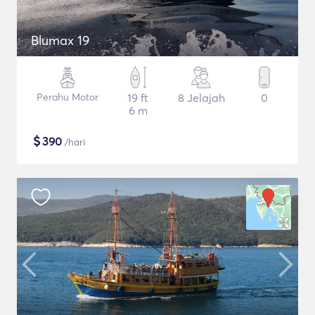
Blumax 19
Perahu Motor
19 ft
8 Jelajah
0
6 m
$
390
/hari