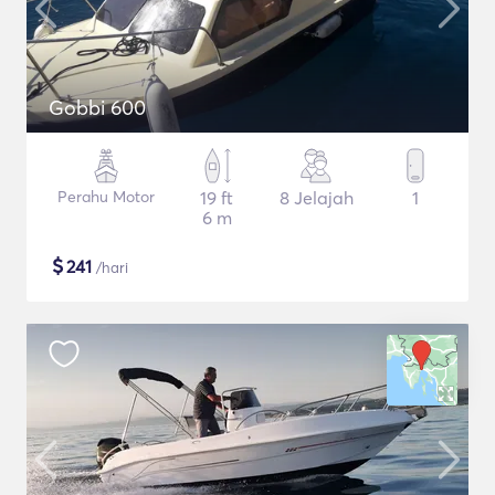
Gobbi 600
Perahu Motor
19 ft
8 Jelajah
1
6 m
$
241
/hari