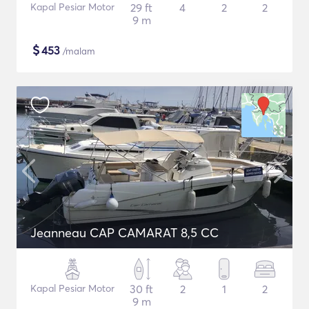
Kapal Pesiar Motor
29 ft
4
2
2
9 m
$
453
/malam
Jeanneau CAP CAMARAT 8,5 CC
Kapal Pesiar Motor
30 ft
2
1
2
9 m