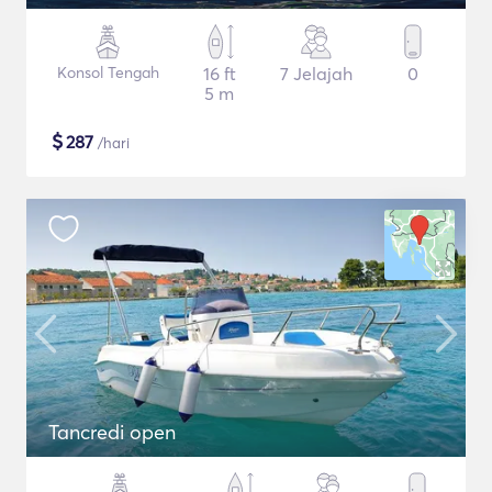
Konsol Tengah
16 ft
7 Jelajah
0
5 m
$
287
/hari
Tancredi open