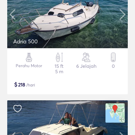
Adria 500
Perahu Motor
15 ft
6 Jelajah
0
5 m
$
218
/hari