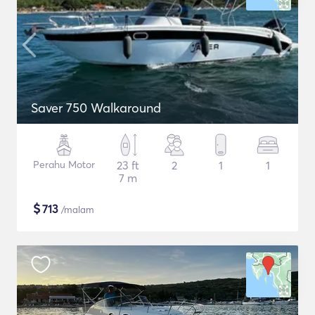
Saver 750 Walkaround
Perahu Motor
23 ft
2
1
1
7 m
$
713
/malam