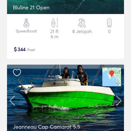
Bluline 21 Open
Speedboat
21 ft
8 Jelajah
0
6 m
$
344
/hari
Jeanneau Cap Camarat 5.5