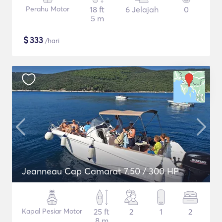
Perahu Motor
18 ft
6 Jelajah
0
5 m
$
333
/hari
Jeanneau Cap Camarat 7.50 / 300 HP
Kapal Pesiar Motor
25 ft
2
1
2
8 m