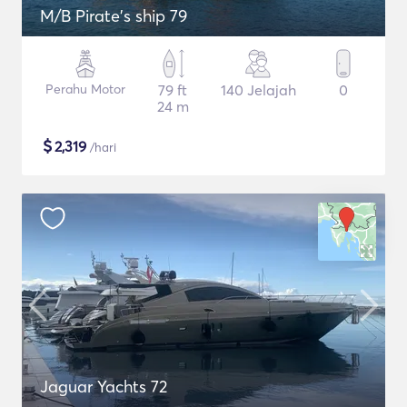
M/B Pirate's ship 79
Perahu Motor
79 ft
140 Jelajah
0
24 m
$
2,319
/hari
Jaguar Yachts 72