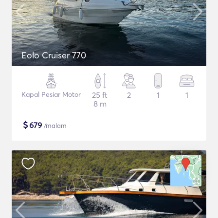
Eolo Cruiser 770
Kapal Pesiar Motor
25 ft
2
1
1
8 m
$
679
/malam