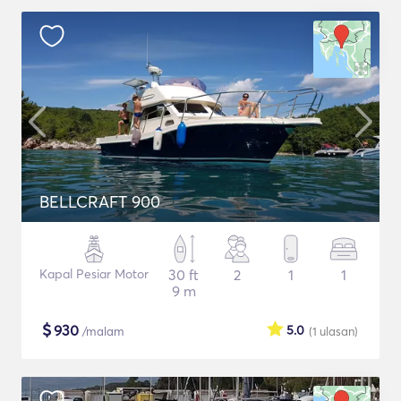
BELLCRAFT 900
Kapal Pesiar Motor
30 ft
2
1
1
9 m
$
930
5.0
/malam
(1
ulasan
)