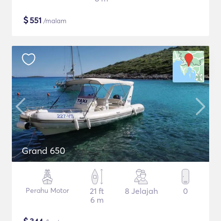
$
551
/malam
Grand 650
Perahu Motor
21 ft
8 Jelajah
0
6 m