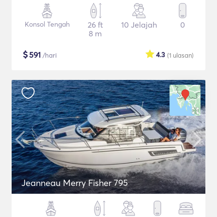
Konsol Tengah
26 ft
10 Jelajah
0
8 m
$
591
4.3
/hari
(1
ulasan
)
Jeanneau Merry Fisher 795