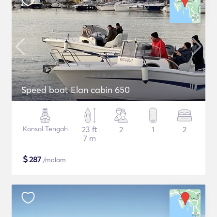
Speed boat Elan cabin 650
Konsol Tengah
23 ft
2
1
2
7 m
$
287
/malam