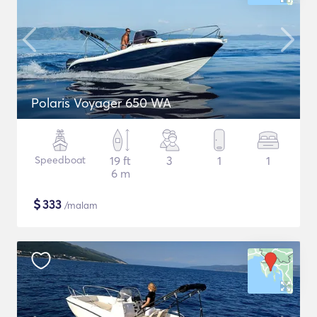
Polaris Voyager 650 WA
Speedboat
19 ft
3
1
1
6 m
$
333
/malam