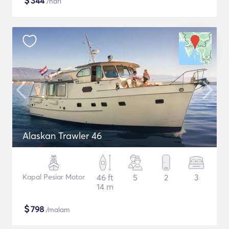
$
344
/hari
Alaskan Trawler 46
Kapal Pesiar Motor
46 ft
5
2
3
14 m
$
798
/malam