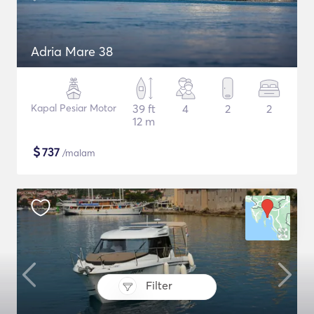
Adria Mare 38
Kapal Pesiar Motor
39 ft
4
2
2
12 m
$
737
/malam
Filter