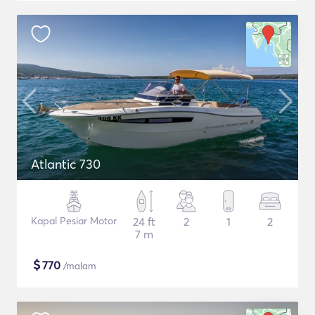
Atlantic 730
Kapal Pesiar Motor
24 ft
2
1
2
7 m
$
770
/malam