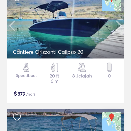
Cantiere Orizzonti Calipso 20
Speedboat
20 ft
8 Jelajah
0
6 m
$
379
/hari