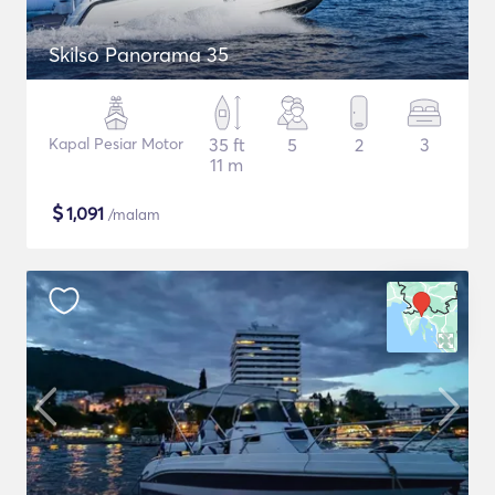
Skilso Panorama 35
Kapal Pesiar Motor
35 ft
5
2
3
11 m
$
1,091
/malam