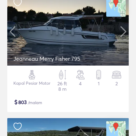
Jeanneau Merry Fisher 795
Kapal Pesiar Motor
26 ft
4
1
2
8 m
$
803
/malam