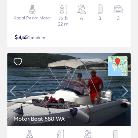
Kapal Pesiar Motor
72 ft
6
3
3
22 m
$
4,651
/malam
Motor Boat 580 WA