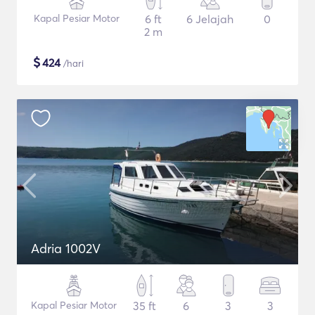
Kapal Pesiar Motor
6 ft
6 Jelajah
0
2 m
$
424
/hari
Adria 1002V
Kapal Pesiar Motor
35 ft
6
3
3