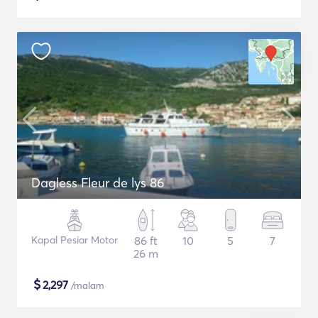
Dagless Fleur de lys 86
Kapal Pesiar Motor
86 ft
10
5
7
26 m
$
2,297
/malam