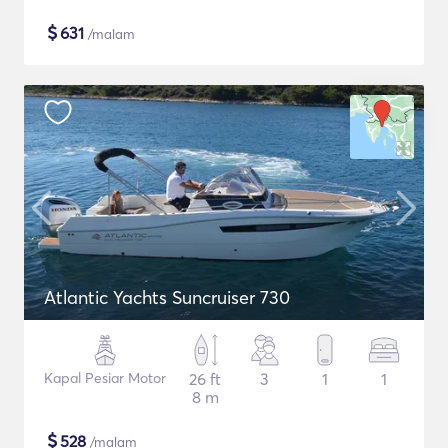
$
631
/malam
Atlantic Yachts Suncruiser 730
Kapal Pesiar Motor
26 ft
3
1
1
8 m
$
528
/malam