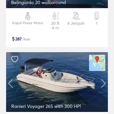
Belingardo 20 walkaround
Kapal Pesiar Motor
20 ft
6 Jelajah
1
6 m
$
287
/hari
Ranieri Voyager 26S with 300 HP!