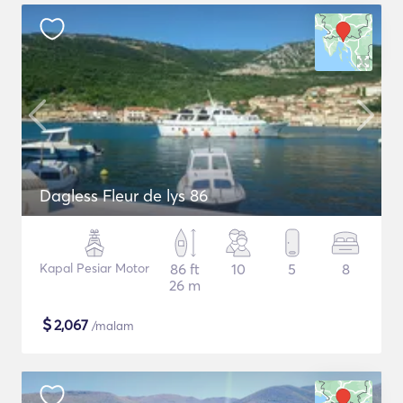
Dagless Fleur de lys 86
Kapal Pesiar Motor
86 ft
10
5
8
26 m
$
2,067
/malam