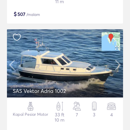
11 m
$
507
/malam
SAS Vektor Adria 1002
Kapal Pesiar Motor
33 ft
7
3
4
10 m