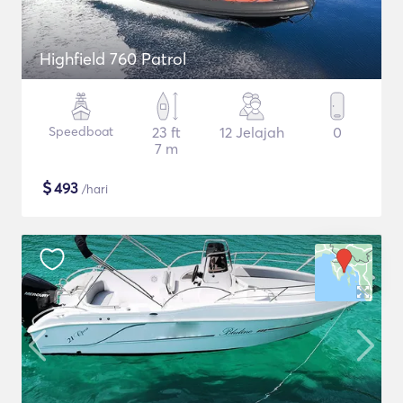
Highfield 760 Patrol
Speedboat
23 ft
12 Jelajah
0
7 m
$
493
/hari