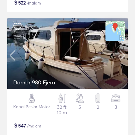
$
522
/malam
Damor 980 Fjera
Kapal Pesiar Motor
32 ft
5
2
3
10 m
$
547
/malam