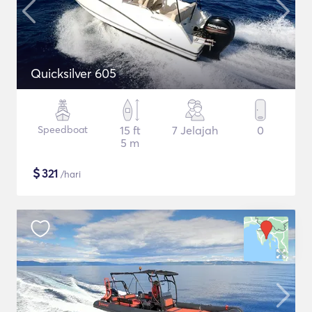
Quicksilver 605
Speedboat
15 ft
7 Jelajah
0
5 m
$
321
/hari