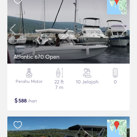
Atlantic 670 Open
Perahu Motor
22 ft
10 Jelajah
0
7 m
$
588
/hari