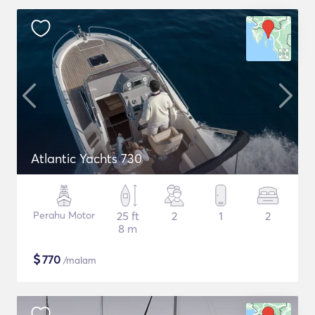
Atlantic Yachts 730
Perahu Motor
25 ft
2
1
2
8 m
$
770
/malam