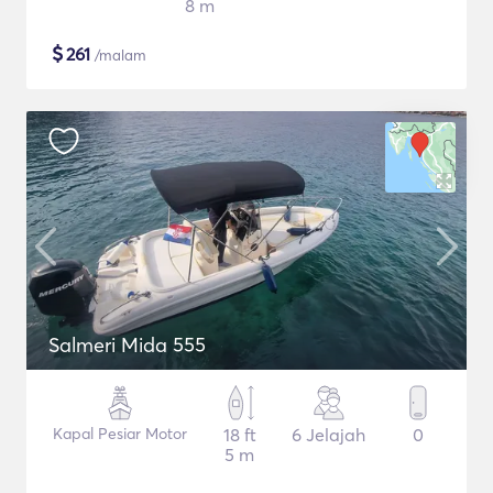
8 m
$
261
/malam
Salmeri Mida 555
Kapal Pesiar Motor
18 ft
6 Jelajah
0
5 m