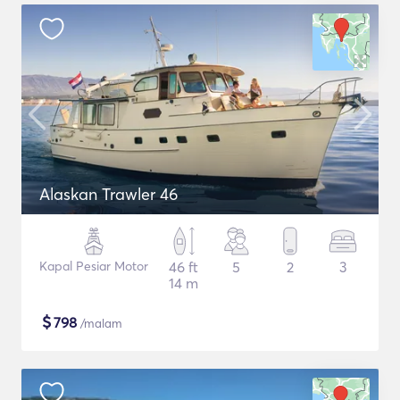
Alaskan Trawler 46
Kapal Pesiar Motor
46 ft
5
2
3
14 m
$
798
/malam