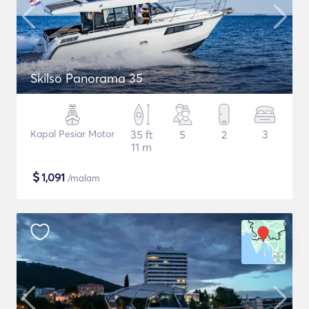
Skilso Panorama 35
Kapal Pesiar Motor
35 ft
5
2
3
11 m
$
1,091
/malam