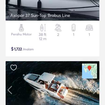
Axopar 37 Sun-Top Brabus Line
Perahu Motor
38 ft
2
1
1
12 m
$
1,722
/malam