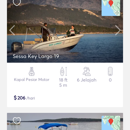
Sessa Key Largo 19
Kapal Pesiar Motor
18 ft
6 Jelajah
0
5 m
$
206
/hari