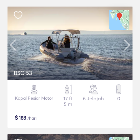
BSC 53
Kapal Pesiar Motor
17 ft
6 Jelajah
0
5 m
$
183
/hari