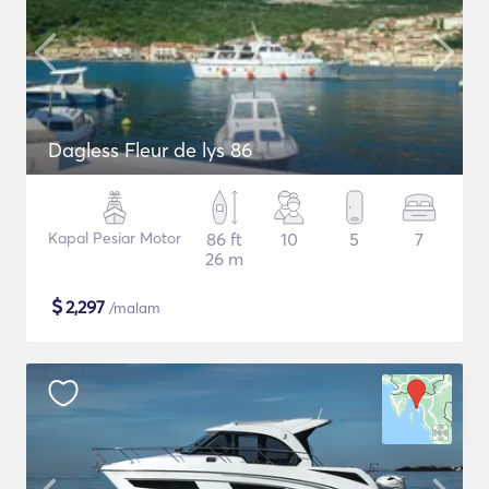
Dagless Fleur de lys 86
Kapal Pesiar Motor
86 ft
10
5
7
26 m
$
2,297
/malam