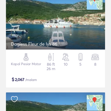
Dagless Fleur de lys 86
Kapal Pesiar Motor
86 ft
10
5
8
26 m
$
2,067
/malam