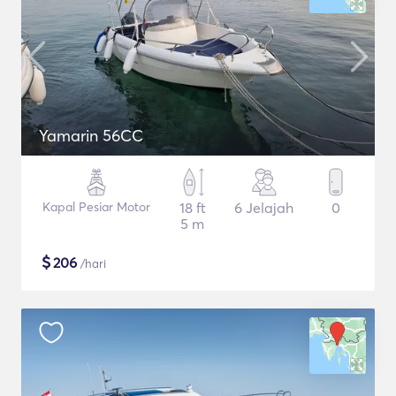
Yamarin 56CC
Kapal Pesiar Motor
18 ft
6 Jelajah
0
5 m
$
206
/hari