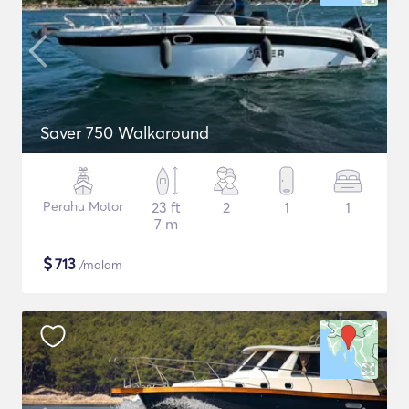
Saver 750 Walkaround
Perahu Motor
23 ft
2
1
1
7 m
$
713
/malam