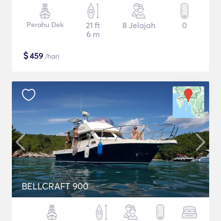
Perahu Dek
21 ft
8 Jelajah
0
6 m
$
459
/hari
BELLCRAFT 900