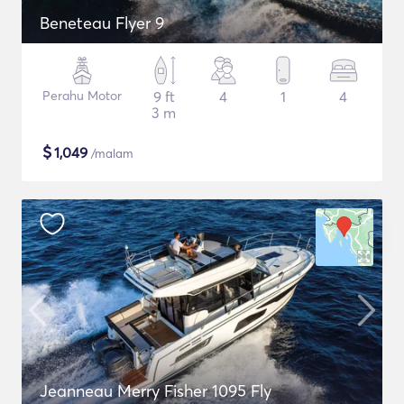
Beneteau Flyer 9
Perahu Motor
9 ft
4
1
4
3 m
$
1,049
/malam
Jeanneau Merry Fisher 1095 Fly