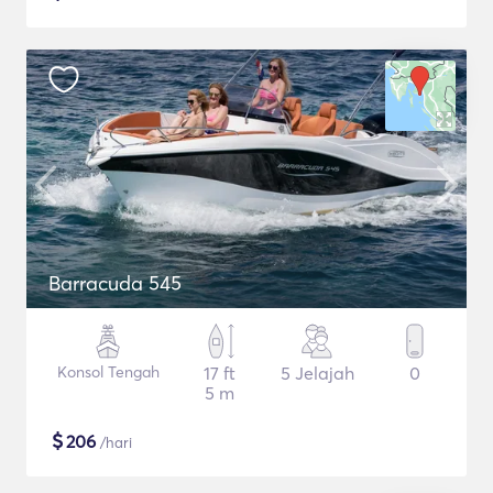
Barracuda 545
Konsol Tengah
17 ft
5 Jelajah
0
5 m
$
206
/hari