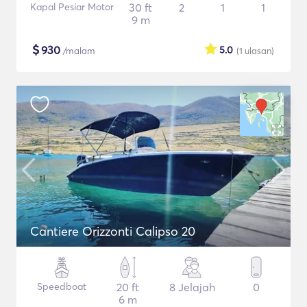
Kapal Pesiar Motor
30 ft
2
1
1
9 m
$
930
5.0
/malam
(1
ulasan
)
Cantiere Orizzonti Calipso 20
Speedboat
20 ft
8 Jelajah
0
6 m