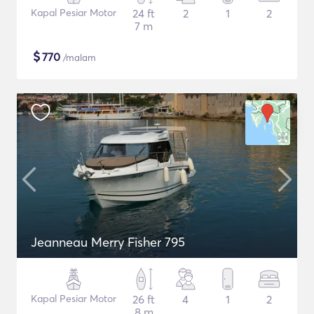
Kapal Pesiar Motor
24 ft
2
1
2
7 m
$
770
/malam
Jeanneau Merry Fisher 795
Kapal Pesiar Motor
26 ft
4
1
2
8 m