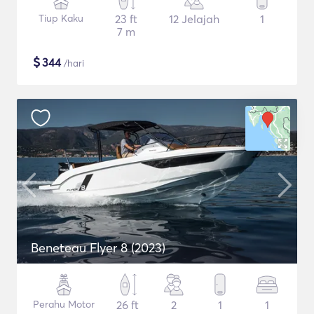
Tiup Kaku
23 ft
12 Jelajah
1
7 m
$
344
/hari
Beneteau Flyer 8 (2023)
Perahu Motor
26 ft
2
1
1