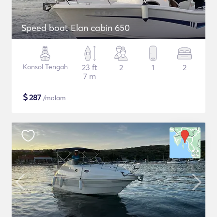
Speed boat Elan cabin 650
Konsol Tengah
23 ft
2
1
2
7 m
$
287
/malam