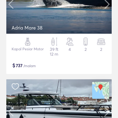
Adria Mare 38
Kapal Pesiar Motor
39 ft
4
2
2
12 m
$
737
/malam