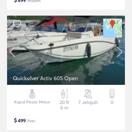
$
499
/malam
Quicksilver Activ 605 Open
Kapal Pesiar Motor
20 ft
7 Jelajah
0
6 m
$
499
/hari