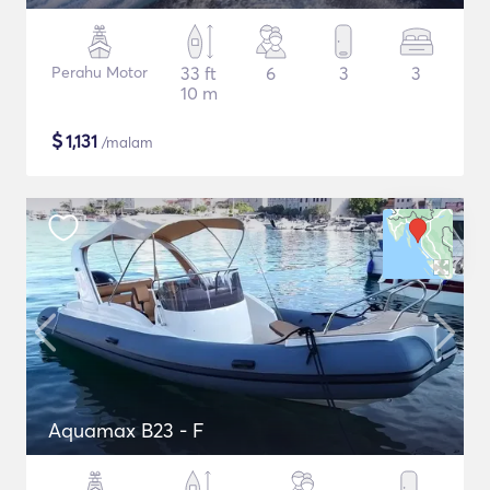
Perahu Motor
33 ft
6
3
3
10 m
$
1,131
/malam
Aquamax B23 - F