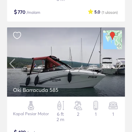
$
770
5.0
/malam
(1
ulasan
)
Oki Barracuda 585
Kapal Pesiar Motor
6 ft
2
1
1
2 m