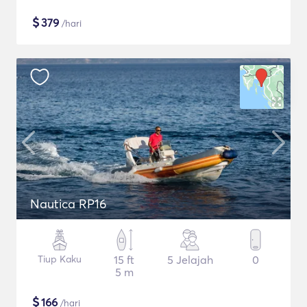
$
379
/hari
Nautica RP16
Tiup Kaku
15 ft
5 Jelajah
0
5 m
$
166
/hari