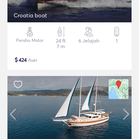
Croatia boat
Perahu Motor
24 ft
6 Jelajah
1
7 m
$
424
/hari