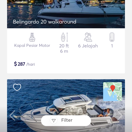
Belingardo 20 walkaround
Kapal Pesiar Motor
20 ft
6 Jelajah
1
6 m
$
287
/hari
Filter