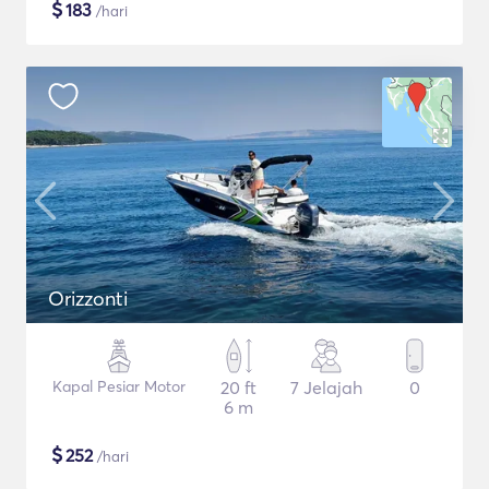
$
183
/hari
Orizzonti
Kapal Pesiar Motor
20 ft
7 Jelajah
0
6 m
$
252
/hari