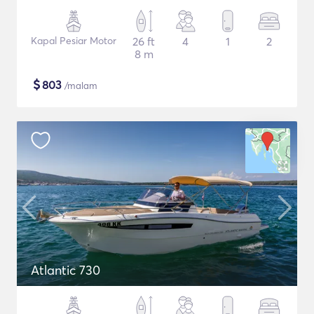
Kapal Pesiar Motor
26 ft
4
1
2
8 m
$
803
/malam
Atlantic 730