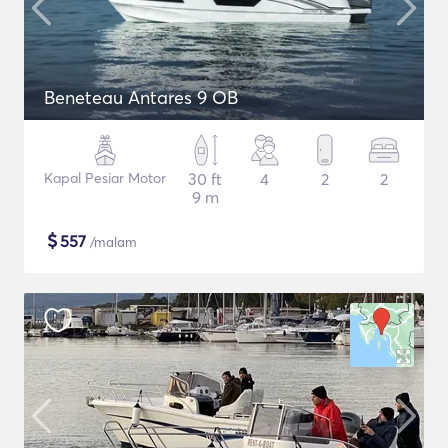
Beneteau Antares 9 OB
Kapal Pesiar Motor
30 ft
4
2
2
9 m
$
557
/malam