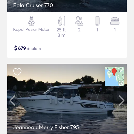
Eolo Cruiser 770
Kapal Pesiar Motor
25 ft
2
1
1
8 m
$
679
/malam
Jeanneau Merry Fisher 795