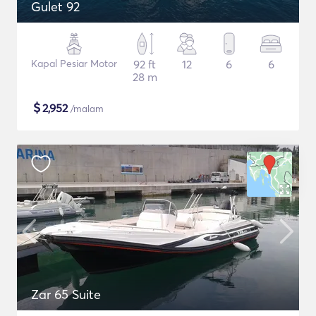
Gulet 92
Kapal Pesiar Motor
92 ft
12
6
6
28 m
$
2,952
/malam
Zar 65 Suite