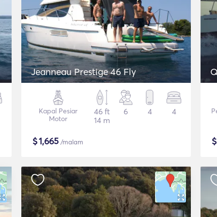
Jeanneau Prestige 46 Fly
Q
Kapal Pesiar
46 ft
6
4
4
P
Motor
14 m
$
1,665
/malam