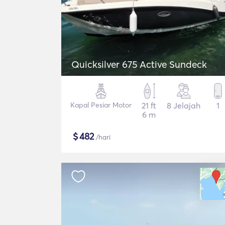
Quicksilver 675 Active Sundeck
Kapal Pesiar Motor
21 ft
8 Jelajah
1
6 m
$
482
/hari