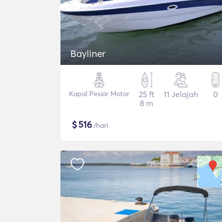
Bayliner
Kapal Pesiar Motor
25 ft
11 Jelajah
0
8 m
$
516
/hari