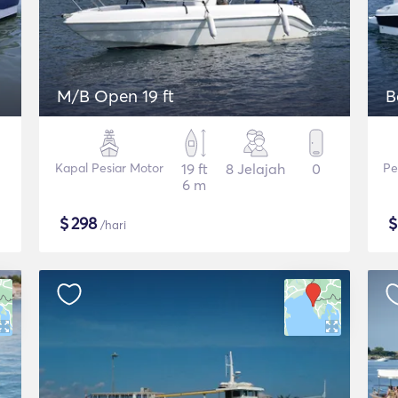
M/B Open 19 ft
B
Kapal Pesiar Motor
19 ft
8 Jelajah
0
Pe
6 m
$
298
/hari