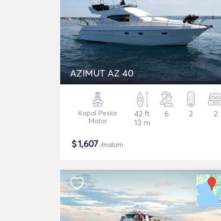
AZIMUT AZ 40
Kapal Pesiar
42 ft
6
2
2
Motor
13 m
$
1,607
/malam