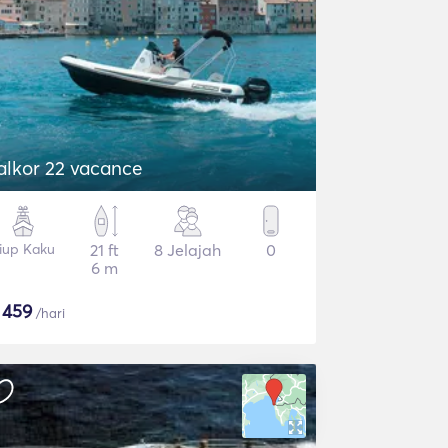
alkor 22 vacance
iup Kaku
21 ft
8 Jelajah
0
6 m
$
459
/hari