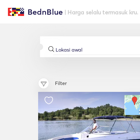
BednBlue
| Harga selalu termasuk kru.
Filter