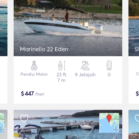
Marinello 22 Eden
S
Perahu Motor
23 ft
9 Jelajah
0
T
7 m
$
447
/hari