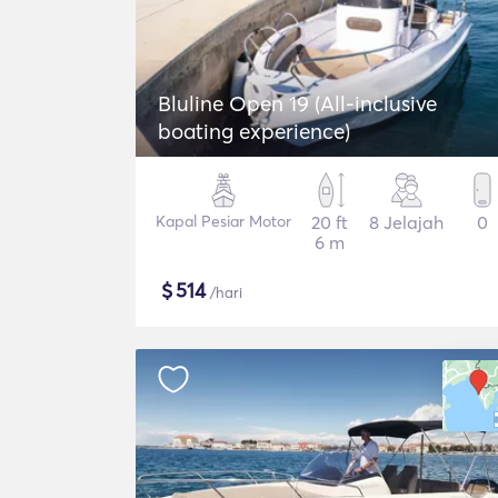
Bluline Open 19 (All-inclusive
boating experience)
Kapal Pesiar Motor
20 ft
8 Jelajah
0
6 m
$
514
/hari