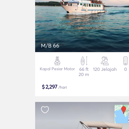
M/B 66
Kapal Pesiar Motor
66 ft
120 Jelajah
0
20 m
$
2,297
/hari