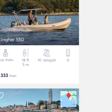
tingher 550
iup Kaku
18 ft
10 Jelajah
0
5 m
$
333
/hari