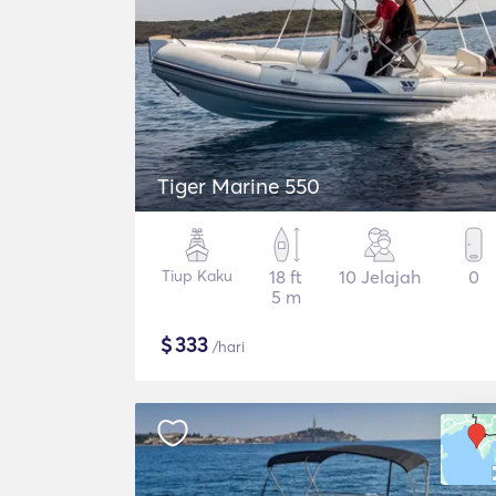
Tiger Marine 550
Tiup Kaku
18 ft
10 Jelajah
0
5 m
$
333
/hari