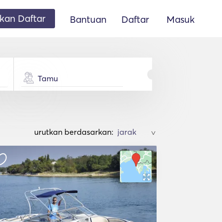
an Daftar
Bantuan
Daftar
Masuk
Tamu
urutkan berdasarkan:
>