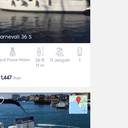
Carnevali 36 S
pal Pesiar Motor
36 ft
11 Jelajah
1
11 m
$
1,447
/hari