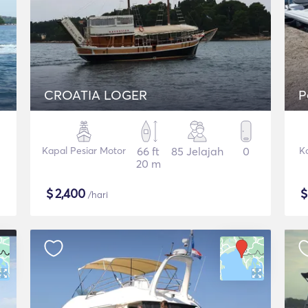
CROATIA LOGER
P
Kapal Pesiar Motor
66 ft
85 Jelajah
0
K
20 m
$
2,400
/hari