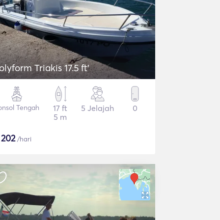
olyform Triakis 17.5 ft'
onsol Tengah
17 ft
5 Jelajah
0
5 m
$
202
/hari