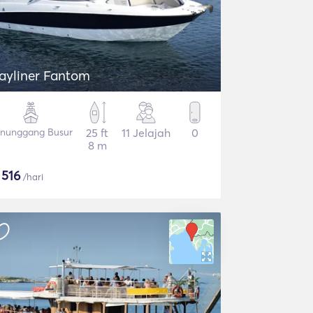
ayliner Fantom
nunggang Busur
25 ft
11 Jelajah
0
8 m
$
516
/hari