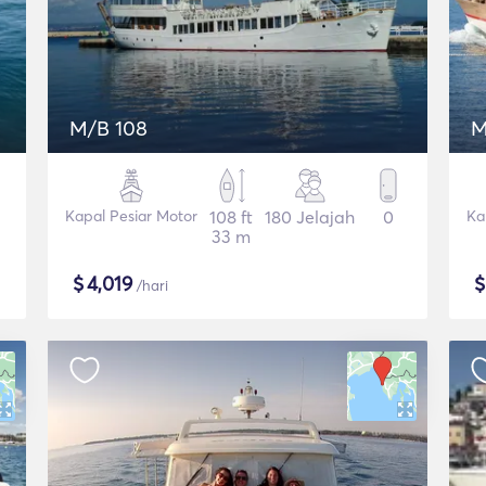
M/B 108
M
Kapal Pesiar Motor
108 ft
180 Jelajah
0
Ka
33 m
$
4,019
/hari