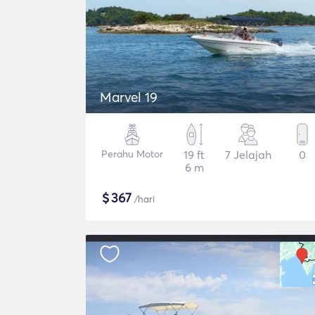
Marvel 19
Perahu Motor
19 ft
7 Jelajah
0
6 m
$
367
/hari