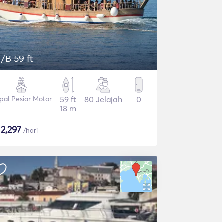
/B 59 ft
pal Pesiar Motor
59 ft
80 Jelajah
0
18 m
$
2,297
/hari