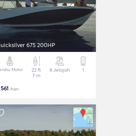
uicksilver 675 200HP
erahu Motor
22 ft
8 Jelajah
1
7 m
$
561
/hari