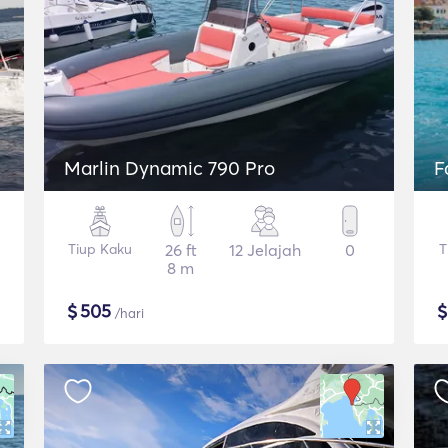
Marlin Dynamic 790 Pro
F
Tiup Kaku
26 ft
12 Jelajah
0
T
8 m
$
505
/hari