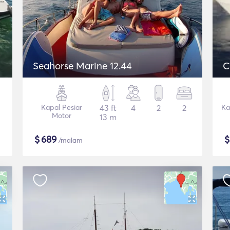
Seahorse Marine 12.44
Kapal Pesiar
43 ft
4
2
2
Ka
Motor
13 m
$
689
/malam