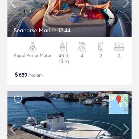
Seahorse Marine 12.44
Kapal Pesiar Motor
43 ft
4
2
2
13 m
$
689
/malam