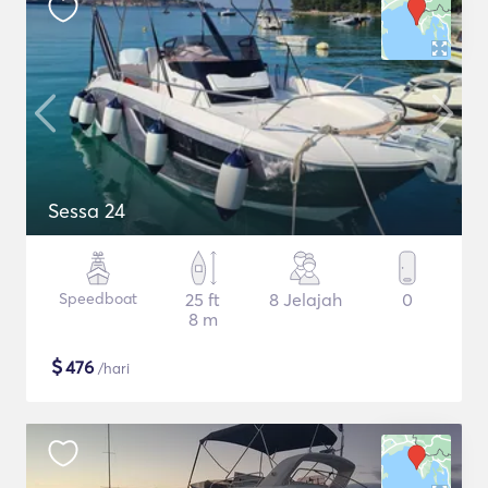
Sessa 24
Speedboat
25 ft
8 Jelajah
0
8 m
$
476
/hari