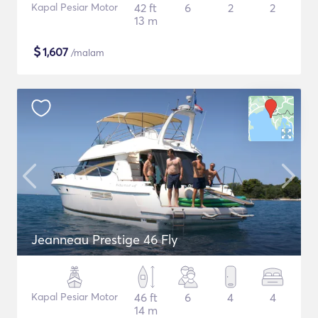
Kapal Pesiar Motor
42 ft
6
2
2
13 m
$
1,607
/malam
Jeanneau Prestige 46 Fly
Kapal Pesiar Motor
46 ft
6
4
4
14 m