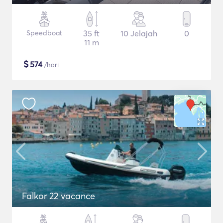
Speedboat
35 ft
10 Jelajah
0
11 m
$
574
/hari
Falkor 22 vacance