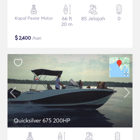
Kapal Pesiar Motor
66 ft
85 Jelajah
0
20 m
$
2,400
/hari
Quicksilver 675 200HP