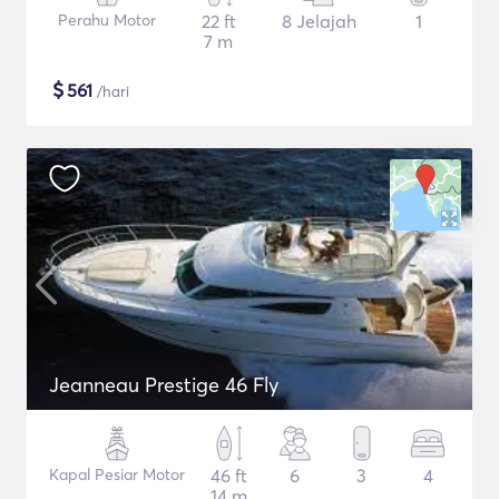
Perahu Motor
22 ft
8 Jelajah
1
7 m
$
561
/hari
Jeanneau Prestige 46 Fly
Kapal Pesiar Motor
46 ft
6
3
4
14 m