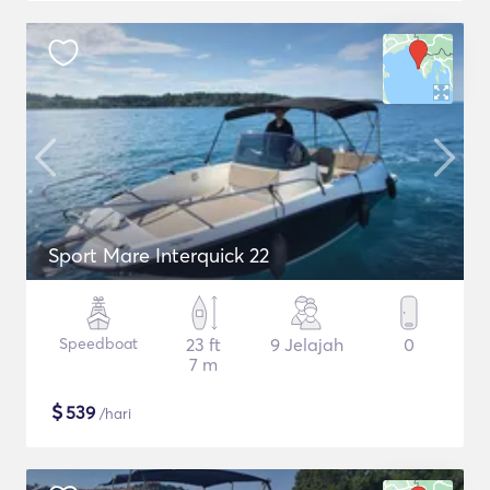
Sport Mare Interquick 22
Speedboat
23 ft
9 Jelajah
0
7 m
$
539
/hari