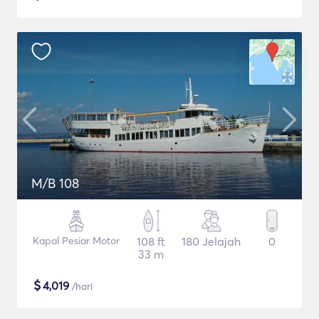
M/B 108
Kapal Pesiar Motor
108 ft
180 Jelajah
0
33 m
$
4,019
/hari