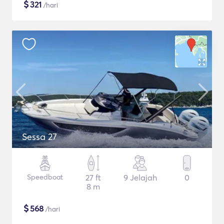
$
321
/hari
Sessa 27
Speedboat
27 ft
9 Jelajah
0
8 m
$
568
/hari