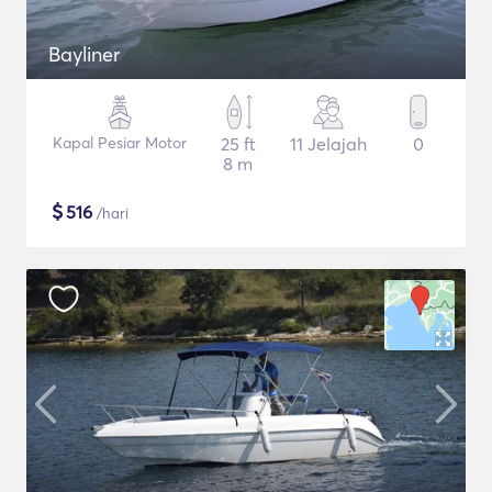
Bayliner
Kapal Pesiar Motor
25 ft
11 Jelajah
0
8 m
$
516
/hari