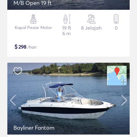
M/B Open 19 ft
Kapal Pesiar Motor
19 ft
8 Jelajah
0
6 m
$
298
/hari
Bayliner Fantom