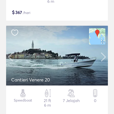
6 m
$
367
/hari
Cantieri Venere 20
Speedboat
21 ft
7 Jelajah
0
6 m