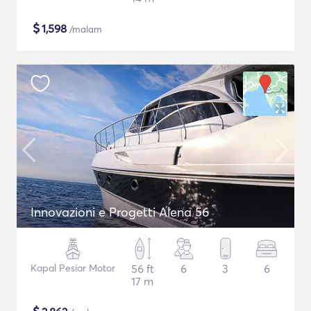
$
1,598
/malam
Innovazioni e Progetti Alena 56
Kapal Pesiar Motor
56 ft
6
3
6
17 m