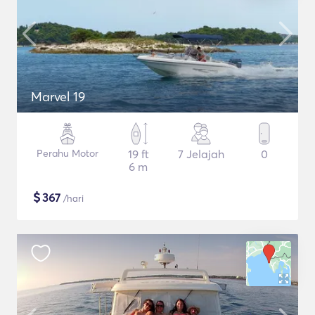
Marvel 19
Perahu Motor
19 ft
7 Jelajah
0
6 m
$
367
/hari