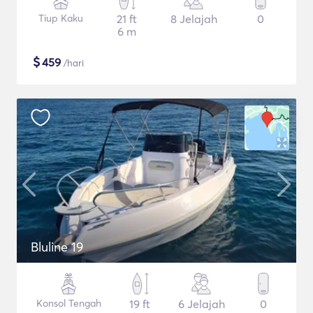
Tiup Kaku
21 ft
8 Jelajah
0
6 m
$
459
/hari
Bluline 19
Konsol Tengah
19 ft
6 Jelajah
0