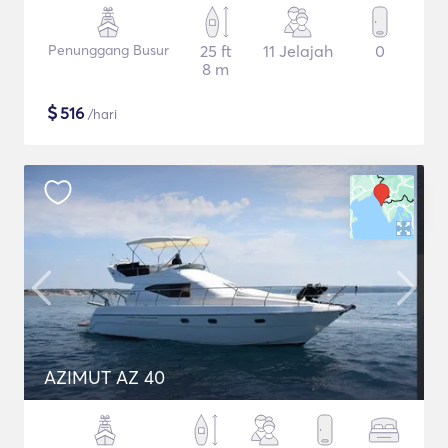
Penunggang Busur
25 ft
11 Jelajah
0
8 m
$
516
/hari
AZIMUT AZ 40