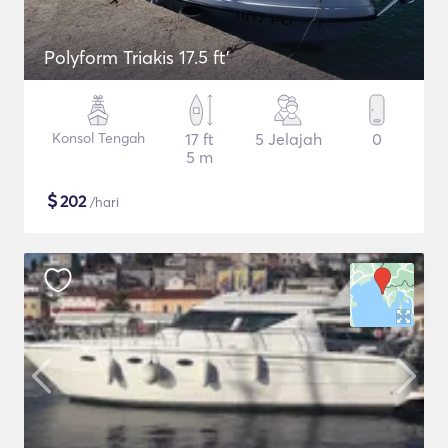
Polyform Triakis 17.5 ft'
Konsol Tengah
17 ft
5 Jelajah
0
5 m
$
202
/hari