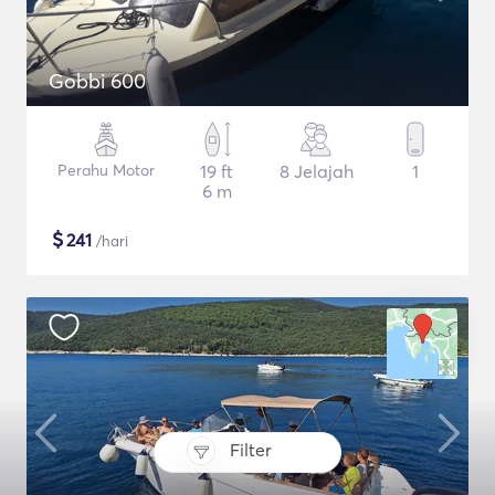
Gobbi 600
Perahu Motor
19 ft
8 Jelajah
1
6 m
$
241
/hari
Filter