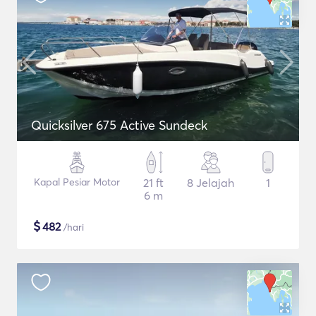
Quicksilver 675 Active Sundeck
Kapal Pesiar Motor
21 ft
8 Jelajah
1
6 m
$
482
/hari