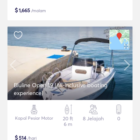
$
1,665
/malam
Bluline Open 19 (All-inclusive boating
experience)
Kapal Pesiar Motor
20 ft
8 Jelajah
0
6 m
$
514
/hari