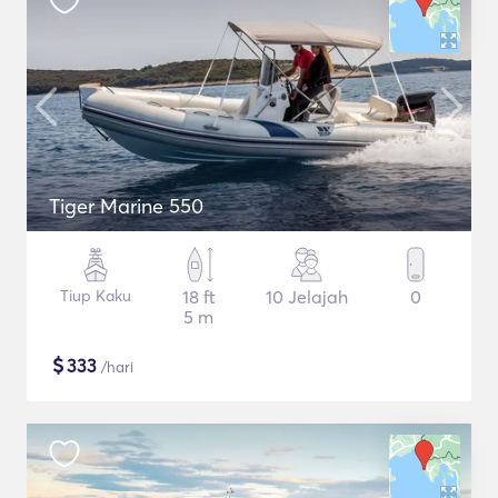
Tiger Marine 550
Tiup Kaku
18 ft
10 Jelajah
0
5 m
$
333
/hari