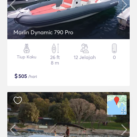
Marlin Dynamic 790 Pro
Tiup Kaku
26 ft
12 Jelajah
0
8 m
$
505
/hari