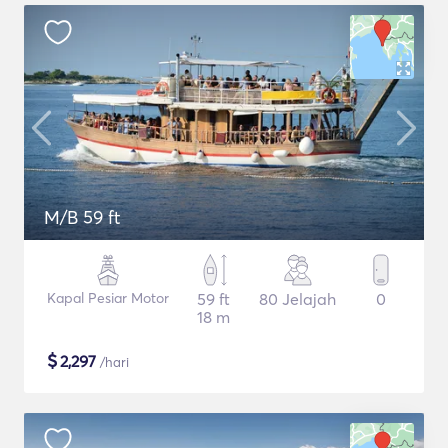
M/B 59 ft
Kapal Pesiar Motor
59 ft
80 Jelajah
0
18 m
$
2,297
/hari