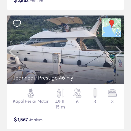
$
2,862
/malam
Jeanneau Prestige 46 Fly
Kapal Pesiar Motor
49 ft
6
3
3
15 m
$
1,567
/malam