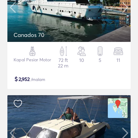
Canados 70
Kapal Pesiar Motor
72 ft
10
5
11
22 m
$
2,952
/malam