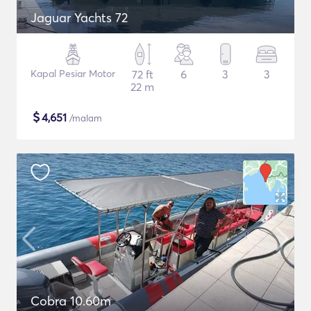
Jaguar Yachts 72
Kapal Pesiar Motor
72 ft
6
3
3
22 m
$
4,651
/malam
Cobra 10.60m