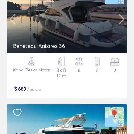
Beneteau Antares 36
Kapal Pesiar Motor
38 ft
6
2
2
12 m
$
689
/malam