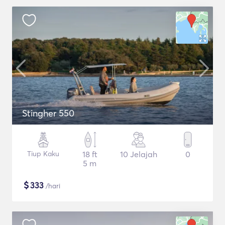
Stingher 550
Tiup Kaku
18 ft
10 Jelajah
0
5 m
$
333
/hari