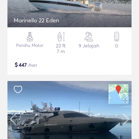
Marinello 22 Eden
Perahu Motor
23 ft
9 Jelajah
0
7 m
$
447
/hari