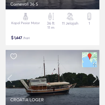
Carnevali 36 S
Kapal Pesiar Motor
36 ft
11 Jelajah
1
11 m
$
1,447
/hari
CROATIA LOGER