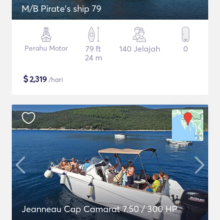
M/B Pirate's ship 79
Perahu Motor
79 ft
140 Jelajah
0
24 m
$
2,319
/hari
Jeanneau Cap Camarat 7.50 / 300 HP