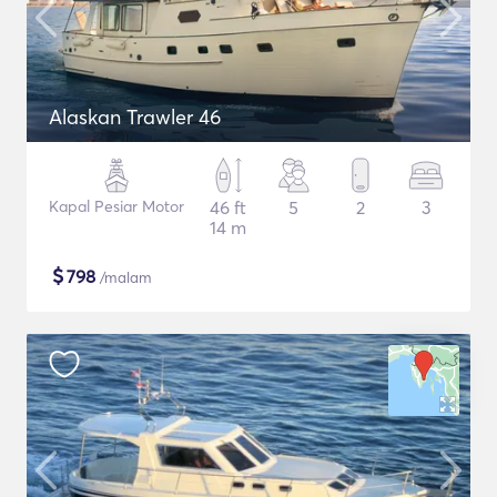
Alaskan Trawler 46
Kapal Pesiar Motor
46 ft
5
2
3
14 m
$
798
/malam