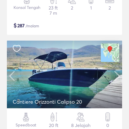
Konsol Tengah
23 ft
2
1
2
7 m
$
287
/malam
Cantiere Orizzonti Calipso 20
Speedboat
20 ft
8 Jelajah
0