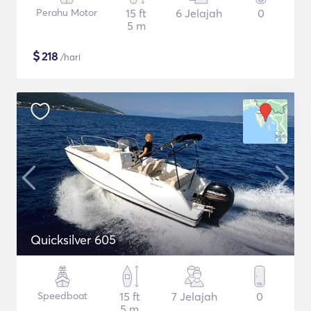
Perahu Motor
15 ft
6 Jelajah
0
5 m
$
218
/hari
Quicksilver 605
Speedboat
15 ft
7 Jelajah
0
5 m