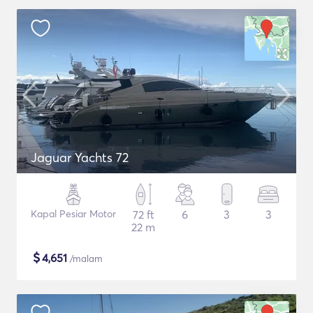
Jaguar Yachts 72
Kapal Pesiar Motor
72 ft
6
3
3
22 m
$
4,651
/malam