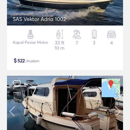
SAS Vektor Adria 1002
Kapal Pesiar Motor
33 ft
7
3
4
10 m
$
522
/malam