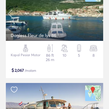
Dagless Fleur de lys 86
Kapal Pesiar Motor
86 ft
10
5
8
26 m
$
2,067
/malam