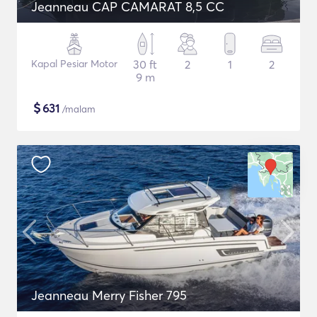
Jeanneau CAP CAMARAT 8,5 CC
Kapal Pesiar Motor
30 ft
2
1
2
9 m
$
631
/malam
Jeanneau Merry Fisher 795