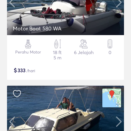
Motor Boat 580 WA
Perahu Motor
18 ft
6 Jelajah
0
5 m
$
333
/hari