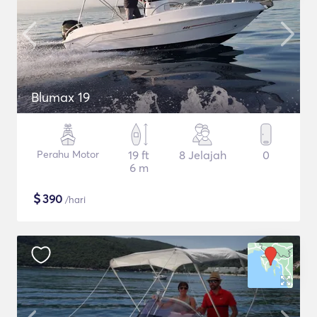
Blumax 19
Perahu Motor
19 ft
8 Jelajah
0
6 m
$
390
/hari