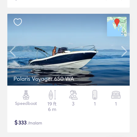
Polaris Voyager 650 WA
Speedboat
19 ft
3
1
1
6 m
$
333
/malam