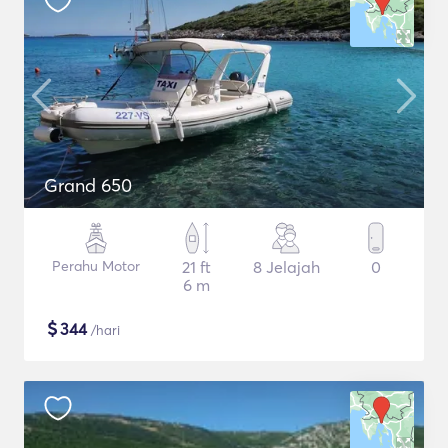
Grand 650
Perahu Motor
21 ft
8 Jelajah
0
6 m
$
344
/hari