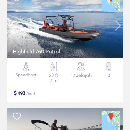
Highfield 760 Patrol
Speedboat
23 ft
12 Jelajah
0
7 m
$
493
/hari