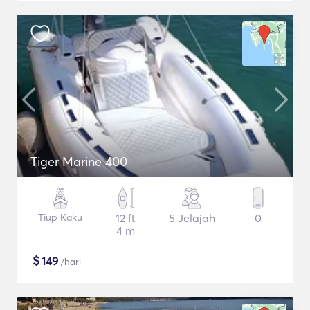
Tiger Marine 400
Tiup Kaku
12 ft
5 Jelajah
0
4 m
$
149
/hari