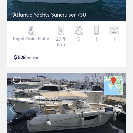
Atlantic Yachts Suncruiser 730
Kapal Pesiar Motor
26 ft
3
1
1
8 m
$
528
/malam