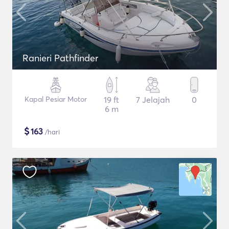
Ranieri Pathfinder
Kapal Pesiar Motor
19 ft
7 Jelajah
0
6 m
$
163
/hari