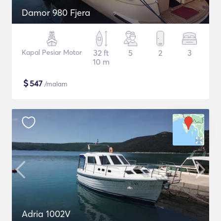
Damor 980 Fjera
Kapal Pesiar Motor
32 ft
5
2
3
10 m
$
547
/malam
Adria 1002V