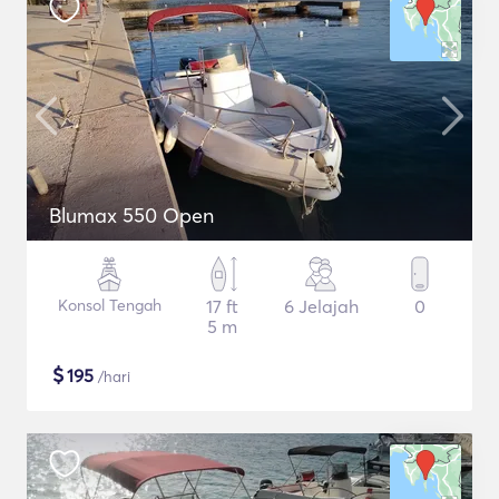
Blumax 550 Open
Konsol Tengah
17 ft
6 Jelajah
0
5 m
$
195
/hari