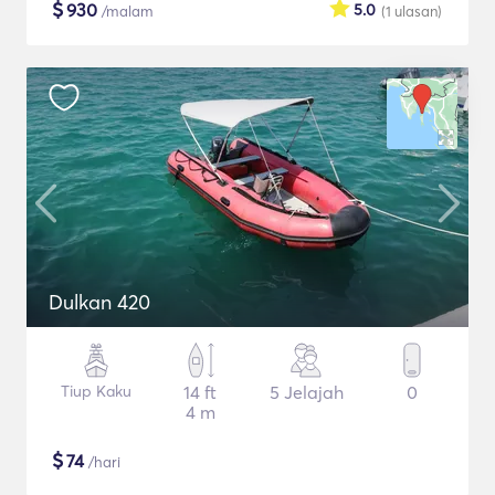
$
930
5.0
/malam
(1
ulasan
)
Dulkan 420
Tiup Kaku
14 ft
5 Jelajah
0
4 m
$
74
/hari