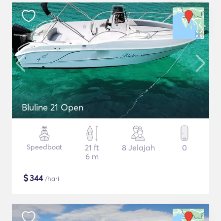
Bluline 21 Open
Speedboat
21 ft
8 Jelajah
0
6 m
$
344
/hari