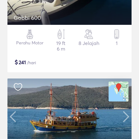
Gobbi 600
Perahu Motor
19 ft
8 Jelajah
1
6 m
$
241
/hari