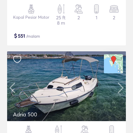
Kapal Pesiar Motor
25 ft
2
1
2
8 m
$
551
/malam
Adria 500