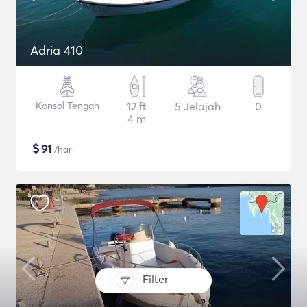
Adria 410
Konsol Tengah
12 ft
5 Jelajah
0
4 m
$
91
/hari
Filter