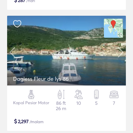
$
287
/hari
Dagless Fleur de lys 86
Kapal Pesiar Motor
86 ft
10
5
7
26 m
$
2,297
/malam