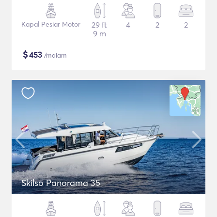
Kapal Pesiar Motor
29 ft
4
2
2
9 m
$
453
/malam
Skilso Panorama 35