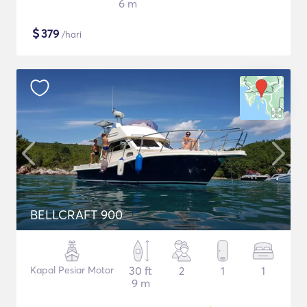
6 m
$
379
/hari
BELLCRAFT 900
Kapal Pesiar Motor
30 ft
2
1
1
9 m