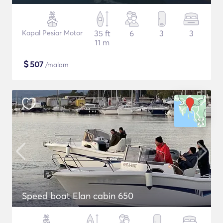
Kapal Pesiar Motor
35 ft
6
3
3
11 m
$
507
/malam
Speed boat Elan cabin 650