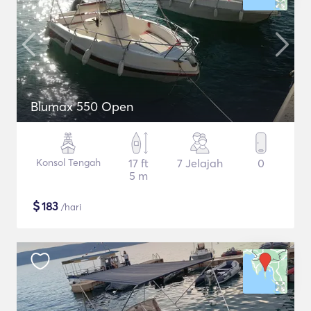
Blumax 550 Open
Konsol Tengah
17 ft
7 Jelajah
0
5 m
$
183
/hari