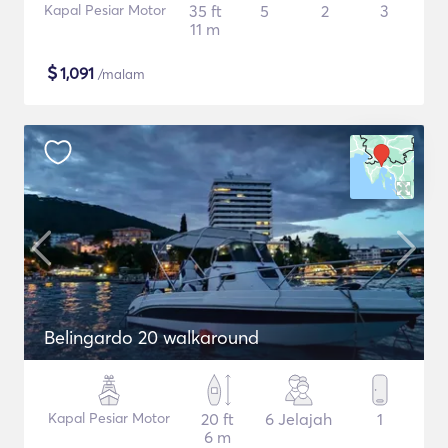
Kapal Pesiar Motor
35 ft
5
2
3
11 m
$
1,091
/malam
Belingardo 20 walkaround
Kapal Pesiar Motor
20 ft
6 Jelajah
1
6 m