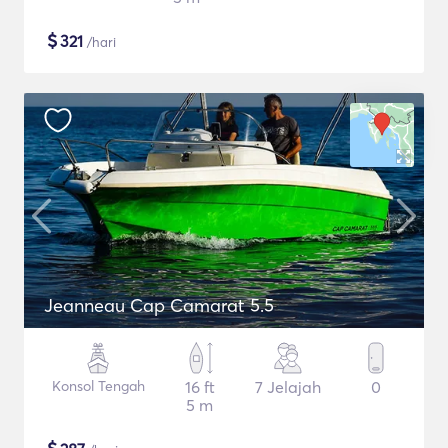
$
321
/hari
Jeanneau Cap Camarat 5.5
Konsol Tengah
16 ft
7 Jelajah
0
5 m