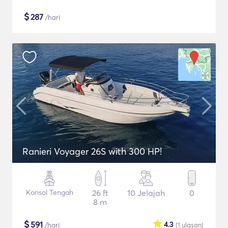
$
287
/hari
Ranieri Voyager 26S with 300 HP!
Konsol Tengah
26 ft
10 Jelajah
0
8 m
$
591
4.3
/hari
(1
ulasan
)