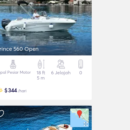
rince 560 Open
pal Pesiar Motor
18 ft
6 Jelajah
0
5 m
$
344
/hari