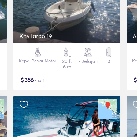
Kay largo 19
A
Kapal Pesiar Motor
20 ft
7 Jelajah
0
Ka
6 m
$
356
/hari