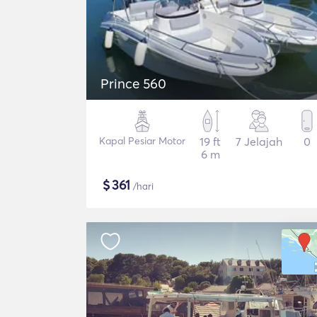
Prince 560
Kapal Pesiar Motor
19 ft
7 Jelajah
0
6 m
$
361
/hari