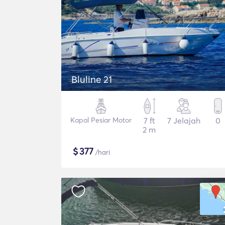
Bluline 21
Kapal Pesiar Motor
7 ft
7 Jelajah
0
2 m
$
377
/hari