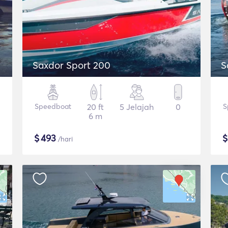
Saxdor Sport 200
S
Speedboat
20 ft
5 Jelajah
0
S
6 m
$
493
/hari