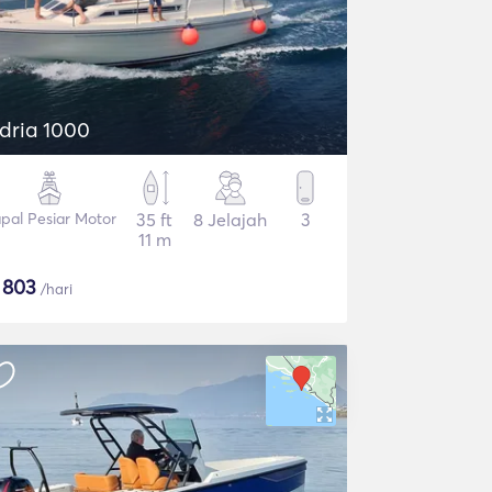
dria 1000
pal Pesiar Motor
35 ft
8 Jelajah
3
11 m
$
803
/hari