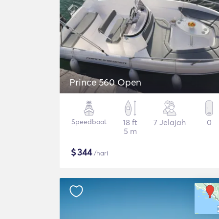
Prince 560 Open
Speedboat
18 ft
7 Jelajah
0
5 m
$
344
/hari