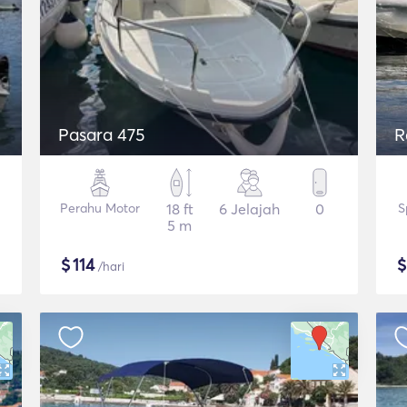
Pasara 475
R
Perahu Motor
18 ft
6 Jelajah
0
S
5 m
$
114
/hari