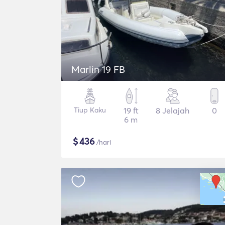
Marlin 19 FB
Tiup Kaku
19 ft
8 Jelajah
0
6 m
$
436
/hari