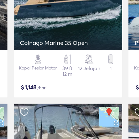
Colnago Marine 35 Open
P
Kapal Pesiar Motor
39 ft
12 Jelajah
1
Ka
12 m
$
1,148
/hari