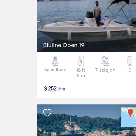
Bluline Open 19
Speedboat
18 ft
7 Jelajah
0
5 m
$
252
/hari