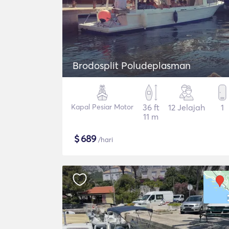
Brodosplit Poludeplasman
Kapal Pesiar Motor
36 ft
12 Jelajah
1
11 m
$
689
/hari