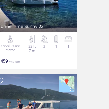
arine Time Sunny 23
Kapal Pesiar
22 ft
3
1
1
Motor
7 m
$
459
/malam