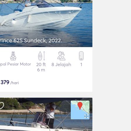
rince 625 Sundeck, 2022.
pal Pesiar Motor
20 ft
8 Jelajah
1
6 m
$
379
/hari