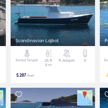
Scandinavian Lajbot
P
Konsol Tengah
26 ft
9 Jelajah
0
Ka
8 m
$
287
/hari