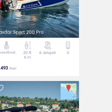
axdor Sport 200 Pro
peedboat
20 ft
6 Jelajah
0
6 m
$
493
/hari