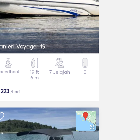
anieri Voyager 19
peedboat
19 ft
7 Jelajah
0
6 m
$
223
/hari