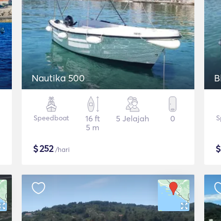
Nautika 500
B
Speedboat
16 ft
5 Jelajah
0
S
5 m
$
252
/hari