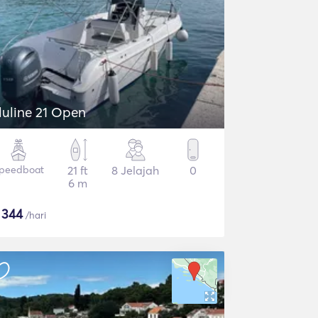
luline 21 Open
peedboat
21 ft
8 Jelajah
0
6 m
$
344
/hari