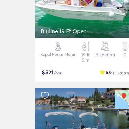
Bluline 19 Ft Open
Kapal Pesiar Motor
19 ft
6 Jelajah
0
6 m
$
321
5.0
/hari
(1
ulasan
)