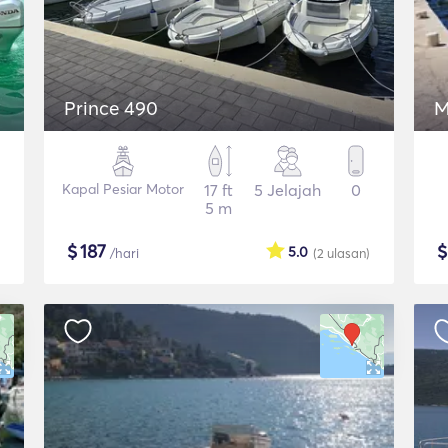
Prince 490
M
Kapal Pesiar Motor
17 ft
5 Jelajah
0
5 m
$
187
5.0
/hari
(2
ulasan
)