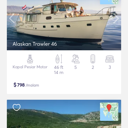
Alaskan Trawler 46
Kapal Pesiar Motor
46 ft
5
2
3
14 m
$
798
/malam