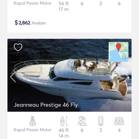
Kapal Pesiar Motor
56 ft
6
3
6
17 m
$
2,862
/malam
Jeanneau Prestige 46 Fly
Kapal Pesiar Motor
46 ft
6
3
4
14 m