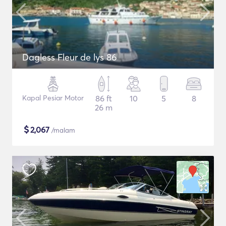
Dagless Fleur de lys 86
Kapal Pesiar Motor
86 ft
10
5
8
26 m
$
2,067
/malam