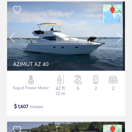
AZIMUT AZ 40
Kapal Pesiar Motor
42 ft
6
2
2
13 m
$
1,607
/malam