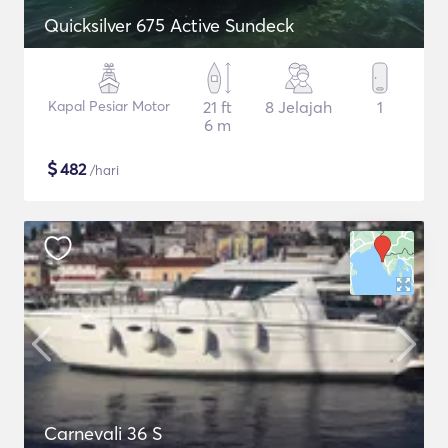
Quicksilver 675 Active Sundeck
Kapal Pesiar Motor
21 ft
8 Jelajah
1
6 m
$
482
/hari
Carnevali 36 S