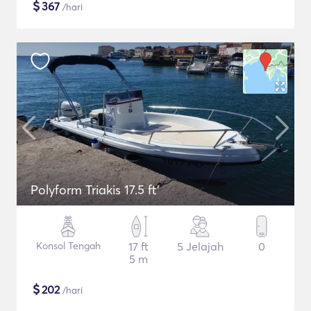
$
367
/hari
Polyform Triakis 17.5 ft'
Konsol Tengah
17 ft
5 Jelajah
0
5 m
$
202
/hari