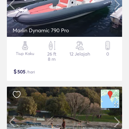
Marlin Dynamic 790 Pro
Tiup Kaku
26 ft
12 Jelajah
0
8 m
$
505
/hari