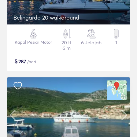
Belingardo 20 walkaround
Kapal Pesiar Motor
20 ft
6 Jelajah
1
6 m
$
287
/hari