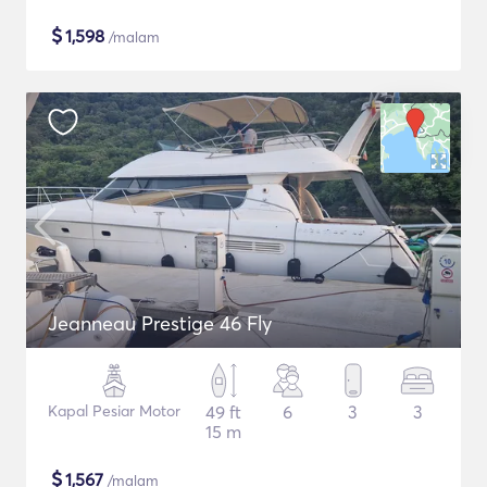
$
1,598
/malam
Jeanneau Prestige 46 Fly
Kapal Pesiar Motor
49 ft
6
3
3
15 m
$
1,567
/malam