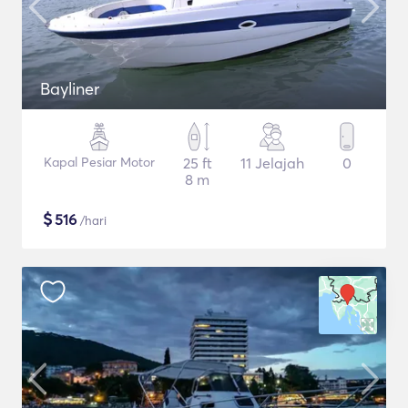
Bayliner
Kapal Pesiar Motor
25 ft
11 Jelajah
0
8 m
$
516
/hari