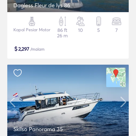
Dagless Fleur de lys 86
Kapal Pesiar Motor
86 ft
10
5
7
26 m
$
2,297
/malam
Skilso Panorama 35