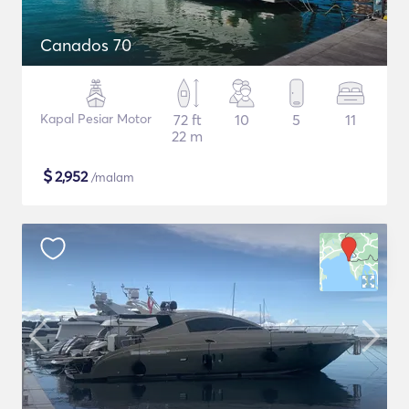
Canados 70
Kapal Pesiar Motor
72 ft
10
5
11
22 m
$
2,952
/malam