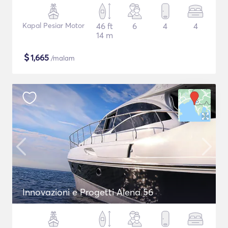
Kapal Pesiar Motor
46 ft
6
4
4
14 m
$
1,665
/malam
Innovazioni e Progetti Alena 56