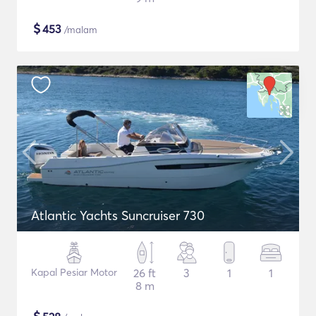
$
453
/malam
Atlantic Yachts Suncruiser 730
Kapal Pesiar Motor
26 ft
3
1
1
8 m