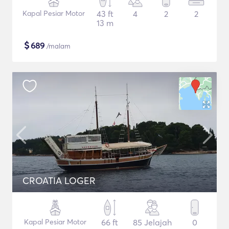
Kapal Pesiar Motor
43 ft
4
2
2
13 m
$
689
/malam
CROATIA LOGER
Kapal Pesiar Motor
66 ft
85 Jelajah
0