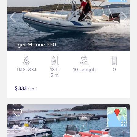
Tiger Marine 550
Tiup Kaku
18 ft
10 Jelajah
0
5 m
$
333
/hari