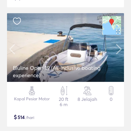
Bluline Open 19 (All-inclusive boating
experience)
Kapal Pesiar Motor
20 ft
8 Jelajah
0
6 m
$
514
/hari