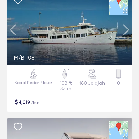
M/B 108
Kapal Pesiar Motor
108 ft
180 Jelajah
0
33 m
$
4,019
/hari