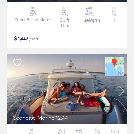
Kapal Pesiar Motor
36 ft
11 Jelajah
1
11 m
$
1,447
/hari
Seahorse Marine 12.44