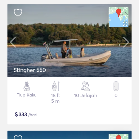
Stingher 550
Tiup Kaku
18 ft
10 Jelajah
0
5 m
$
333
/hari