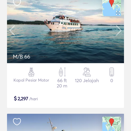
M/B 66
Kapal Pesiar Motor
66 ft
120 Jelajah
0
20 m
$
2,297
/hari