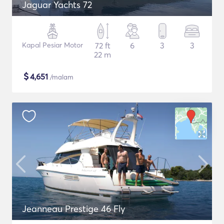
Jaguar Yachts 72
Kapal Pesiar Motor
72 ft
6
3
3
22 m
$
4,651
/malam
Jeanneau Prestige 46 Fly