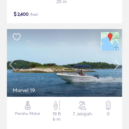
20 m
$
2,400
/hari
Marvel 19
Perahu Motor
19 ft
7 Jelajah
0
6 m