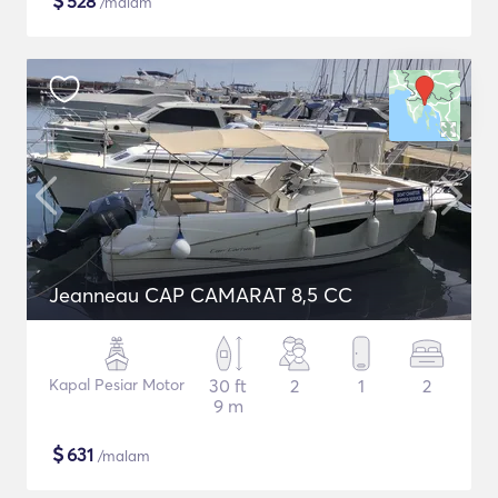
$
528
/malam
Jeanneau CAP CAMARAT 8,5 CC
Kapal Pesiar Motor
30 ft
2
1
2
9 m
$
631
/malam