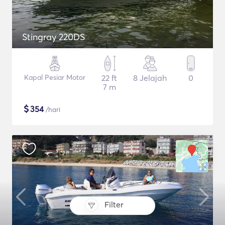
Stingray 220DS
Kapal Pesiar Motor
22 ft
8 Jelajah
0
7 m
$
354
/hari
Filter