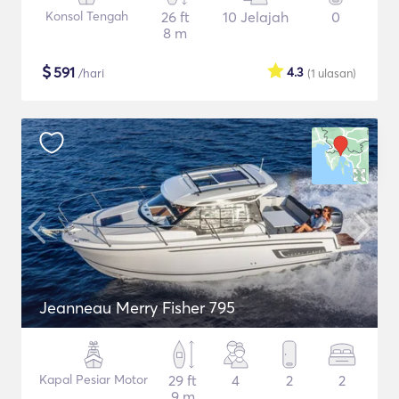
Konsol Tengah
26 ft
10 Jelajah
0
8 m
$
591
4.3
/hari
(1
ulasan
)
Jeanneau Merry Fisher 795
Kapal Pesiar Motor
29 ft
4
2
2
9 m