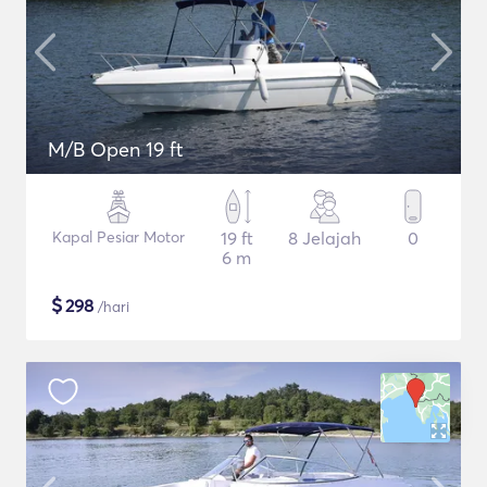
M/B Open 19 ft
Kapal Pesiar Motor
19 ft
8 Jelajah
0
6 m
$
298
/hari