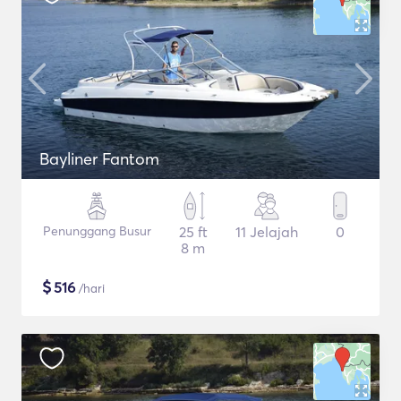
Bayliner Fantom
Penunggang Busur
25 ft
11 Jelajah
0
8 m
$
516
/hari