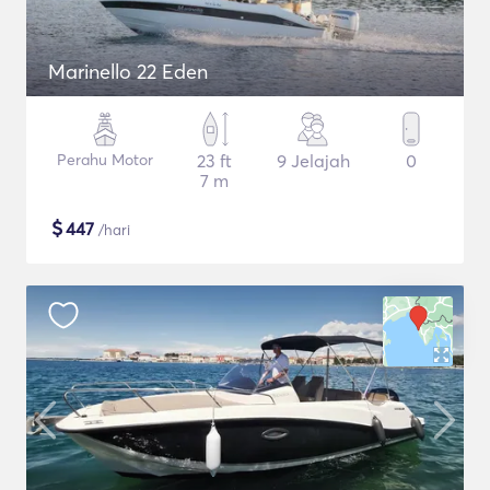
Marinello 22 Eden
Perahu Motor
23 ft
9 Jelajah
0
7 m
$
447
/hari