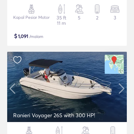
Kapal Pesiar Motor
35 ft
5
2
3
11 m
$
1,091
/malam
Ranieri Voyager 26S with 300 HP!