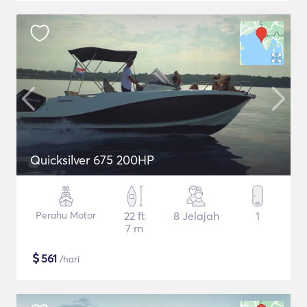
Quicksilver 675 200HP
Perahu Motor
22 ft
8 Jelajah
1
7 m
$
561
/hari