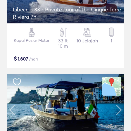
Libeccio 33 - Private Tour of the Cinque Terre
Riviera 7h
Kapal Pesiar Motor
33 ft
10 Jelajah
1
10 m
$
1,607
/hari