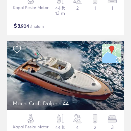
Kapal Pesiar Motor
44 ft
2
1
1
13 m
$
3,904
/malam
Mochi Craft Dolphin 44
Kapal Pesiar Motor
44 ft
4
2
3