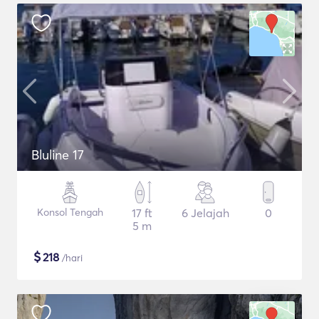
Bluline 17
Konsol Tengah
17 ft
6 Jelajah
0
5 m
$
218
/hari