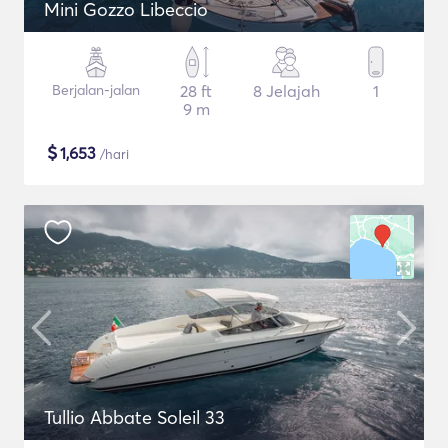
Mini Gozzo Libeccio
Berjalan-jalan
28 ft
8 Jelajah
1
9 m
$
1,653
/hari
Tullio Abbate Soleil 33