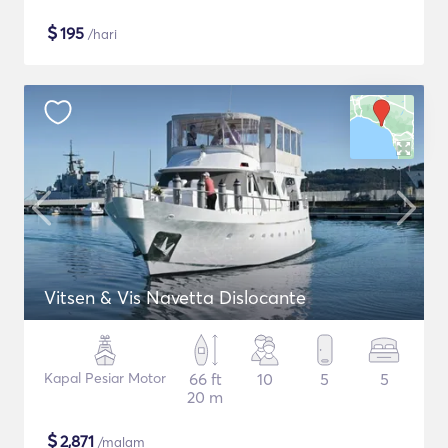
$
195
/hari
Vitsen & Vis Navetta Dislocante
Kapal Pesiar Motor
66 ft
10
5
5
20 m
$
2,871
/malam