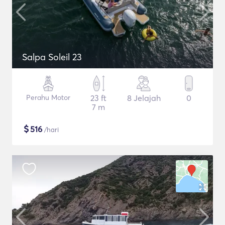
Salpa Soleil 23
Perahu Motor
23 ft
8 Jelajah
0
7 m
$
516
/hari