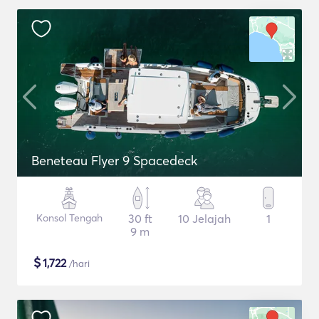
Beneteau Flyer 9 Spacedeck
Konsol Tengah
30 ft
10 Jelajah
1
9 m
$
1,722
/hari