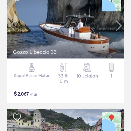
Gozzo Libeccio 33
Kapal Pesiar Motor
33 ft
10 Jelajah
1
10 m
$
2,067
/hari