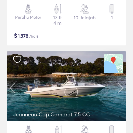
Perahu Motor
13 ft
10 Jelajah
1
4 m
$
1,378
/hari
Jeanneau Cap Camarat 7.5 CC