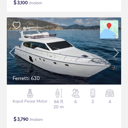
$
3,100
/malam
Ferretti 630
Kapal Pesiar Motor
66 ft
6
3
4
20 m
$
3,790
/malam