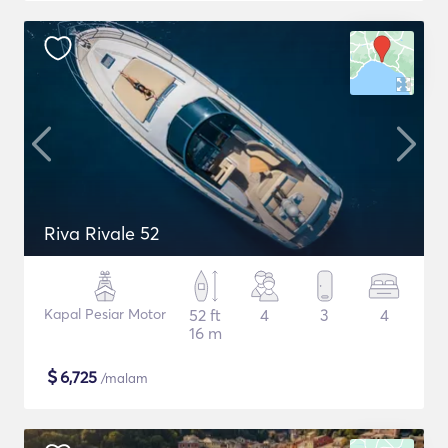
Riva Rivale 52
Kapal Pesiar Motor
52 ft
4
3
4
16 m
$
6,725
/malam