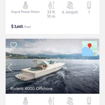
Kapal Pesiar Motor
33 ft
6 Jelajah
1
10 m
$
3,445
/hari
Riviera 4000 Offshore