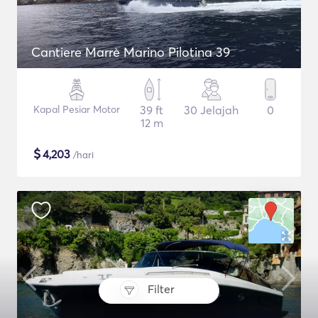
Cantiere Marrè Marino Pilotina 39
Kapal Pesiar Motor
39 ft
30 Jelajah
0
12 m
$
4,203
/hari
Filter