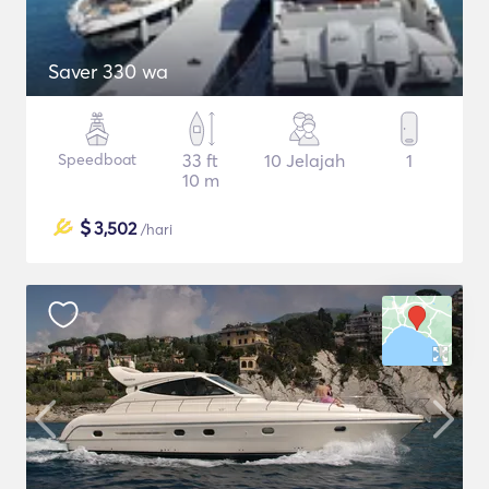
Saver 330 wa
Speedboat
33 ft
10 Jelajah
1
10 m
$
3,502
/hari