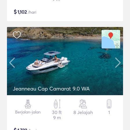
$
1,102
/hari
Jeanneau Cap Camarat 9.0 WA
Berjalan-jalan
30 ft
8 Jelajah
1
9 m