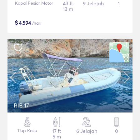
Kapal Pesiar Motor
43 ft
9 Jelajah
1
13 m
$
4,594
/hari
RIB 17
Tiup Kaku
17 ft
6 Jelajah
0
5 m