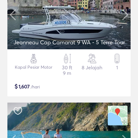
Jeanneau Cap Camarat 9 WA - 5 Terre Tour
Kapal Pesiar Motor
30 ft
8 Jelajah
1
9 m
$
1,607
/hari