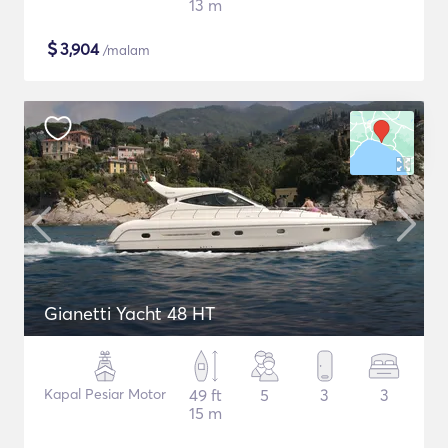
13 m
$
3,904
/malam
Gianetti Yacht 48 HT
Kapal Pesiar Motor
49 ft
5
3
3
15 m