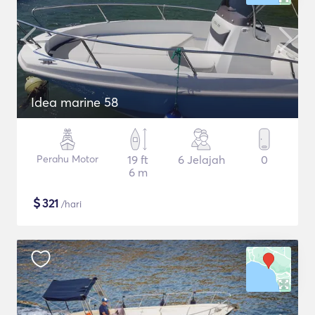
Idea marine 58
Perahu Motor
19 ft
6 Jelajah
0
6 m
$
321
/hari