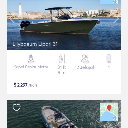
Lilybaeum Lipari 31
Kapal Pesiar Motor
31 ft
12 Jelajah
1
9 m
$
2,297
/hari