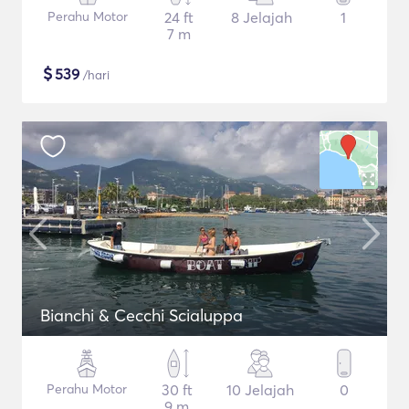
Perahu Motor
24 ft
8 Jelajah
1
7 m
$
539
/hari
Bianchi & Cecchi Scialuppa
Perahu Motor
30 ft
10 Jelajah
0
9 m