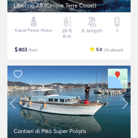
Libeccio 7.5 (Cinque Terre Coast)
Kapal Pesiar Motor
26 ft
8 Jelajah
1
8 m
$
803
5.0
/hari
(10
ulasan
)
Cantieri di Pisa Super Polaris