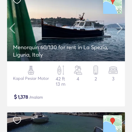
Menorquin 60/130 for rent in La Spezia,
Liguria, Italy
Kapal Pesiar Motor
42 ft
4
2
3
13 m
$
1,378
/malam