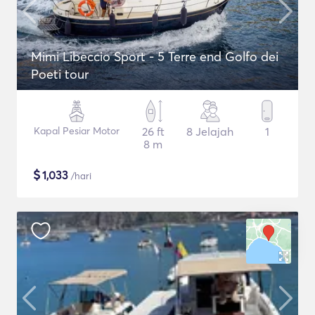
Mimi Libeccio Sport - 5 Terre end Golfo dei
Poeti tour
Kapal Pesiar Motor
26 ft
8 Jelajah
1
8 m
$
1,033
/hari