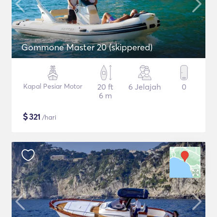
Gommone Master 20 (skippered)
Kapal Pesiar Motor
20 ft
6 Jelajah
0
6 m
$
321
/hari