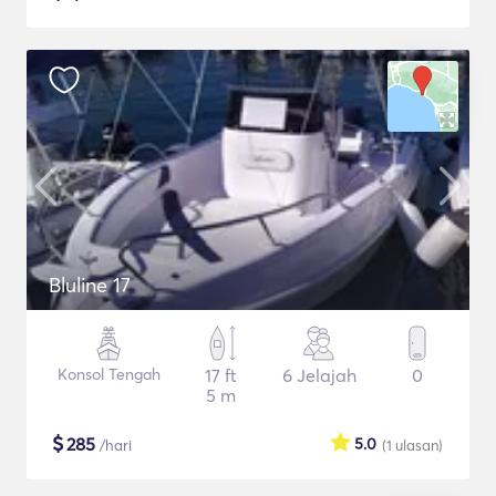
Bluline 17
Konsol Tengah
17 ft
6 Jelajah
0
5 m
$
285
5.0
/hari
(1
ulasan
)