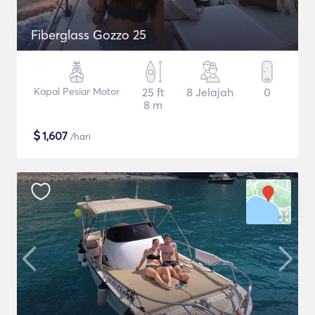
Fiberglass Gozzo 25
Kapal Pesiar Motor
25 ft
8 Jelajah
0
8 m
$
1,607
/hari