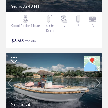
Gianetti 48 HT
Kapal Pesiar Motor
49 ft
5
3
3
15 m
$
3,675
/malam
Nelson 24