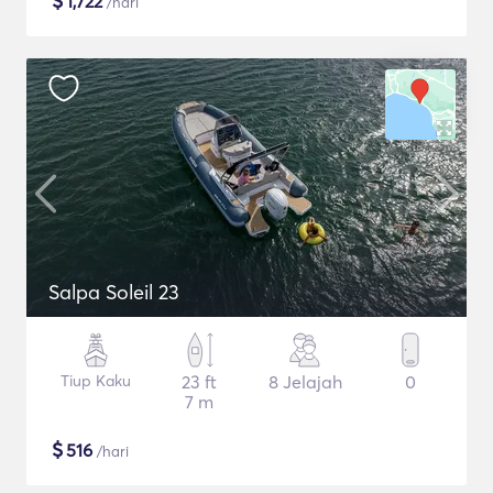
$
1,722
/hari
Salpa Soleil 23
Tiup Kaku
23 ft
8 Jelajah
0
7 m
$
516
/hari