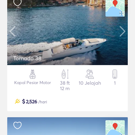
Tornado 38
Kapal Pesiar Motor
38 ft
10 Jelajah
1
12 m
$
2,526
/hari