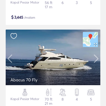
Kapal Pesiar Motor
56 ft
6
3
5
17 m
$
3,445
/malam
Abacus 70 Fly
Kapal Pesiar Motor
70 ft
8
4
5
21 m