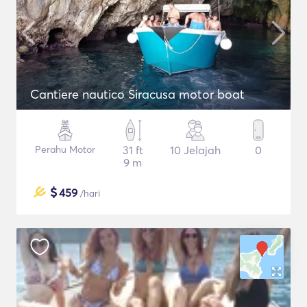
Cantiere nautico Siracusa motor boat
Perahu Motor
31 ft
10 Jelajah
0
9 m
$
459
/hari