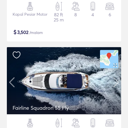
Kapal Pesiar Motor
82 ft
8
4
6
25 m
$
3,502
/malam
Fairline Squadron 55 Fly