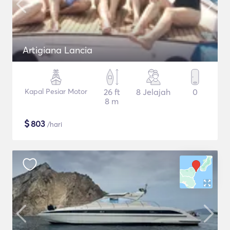
Artigiana Lancia
Kapal Pesiar Motor
26 ft
8 Jelajah
0
8 m
$
803
/hari