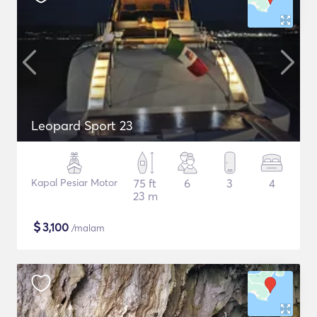
Leopard Sport 23
Kapal Pesiar Motor
75 ft
6
3
4
23 m
$
3,100
/malam