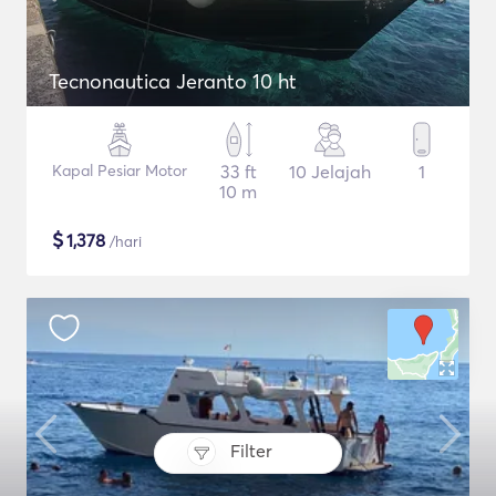
Tecnonautica Jeranto 10 ht
Kapal Pesiar Motor
33 ft
10 Jelajah
1
10 m
$
1,378
/hari
Filter