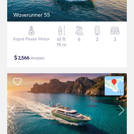
Waverunner 55
Kapal Pesiar Motor
61 ft
6
3
3
19 m
$
2,566
/malam