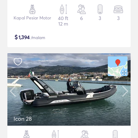
Kapal Pesiar Motor
40 ft
6
3
3
12 m
$
1,394
/malam
Icon 28