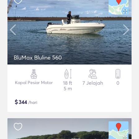
BluMax Bluline 560
Kapal Pesiar Motor
18 ft
7 Jelajah
0
5 m
$
344
/hari