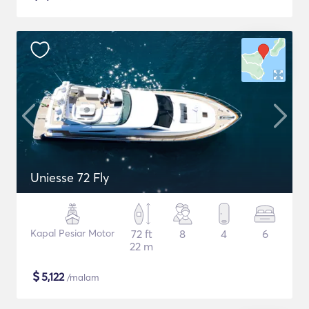
Uniesse 72 Fly
Kapal Pesiar Motor
72 ft
8
4
6
22 m
$
5,122
/malam