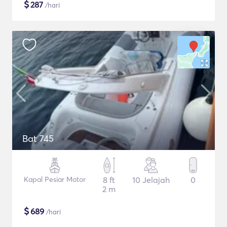
$
287
/hari
Bat 745
Kapal Pesiar Motor
8 ft
10 Jelajah
0
2 m
$
689
/hari