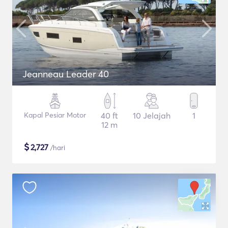
Jeanneau Leader 40
Kapal Pesiar Motor
40 ft
10 Jelajah
1
12 m
$
2,727
/hari