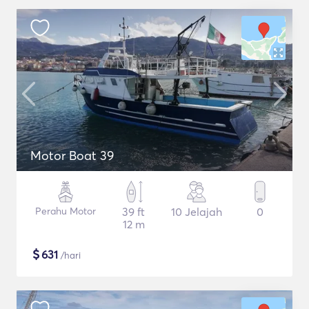
Motor Boat 39
Perahu Motor
39 ft
10 Jelajah
0
12 m
$
631
/hari