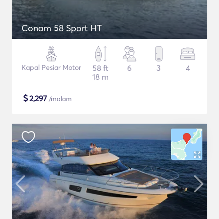
Conam 58 Sport HT
Kapal Pesiar Motor
58 ft
6
3
4
18 m
$
2,297
/malam