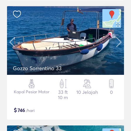
Gozzo Sorrentino 33
Kapal Pesiar Motor
33 ft
10 Jelajah
0
10 m
$
746
/hari