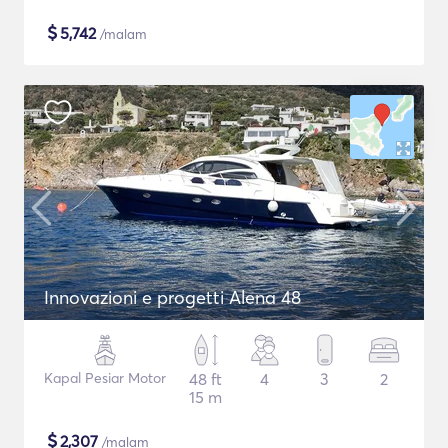
$
5,742
/malam
Innovazioni e progetti Alena 48
Kapal Pesiar Motor
48 ft
4
3
2
15 m
$
2,307
/malam