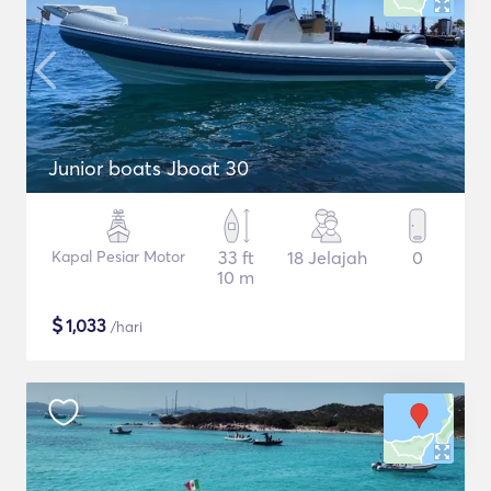
Junior boats Jboat 30
Kapal Pesiar Motor
33 ft
18 Jelajah
0
10 m
$
1,033
/hari