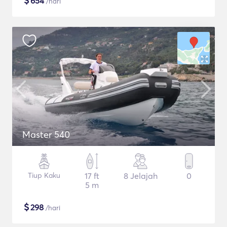
$
654
/hari
Master 540
Tiup Kaku
17 ft
8 Jelajah
0
5 m
$
298
/hari