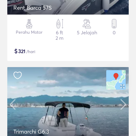
Rent Barca 57S
Perahu Motor
6 ft
5 Jelajah
0
2 m
$
321
/hari
Trimarchi G6.3