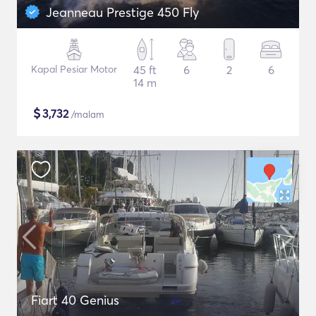
Jeanneau Prestige 450 Fly
Kapal Pesiar Motor
45 ft
6
2
6
14 m
$
3,732
/malam
Fiart 40 Genius