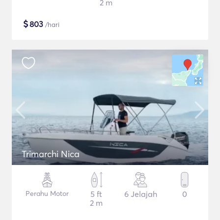
2 m
$
803
/hari
Trimarchi Nica
Perahu Motor
5 ft
6 Jelajah
0
2 m