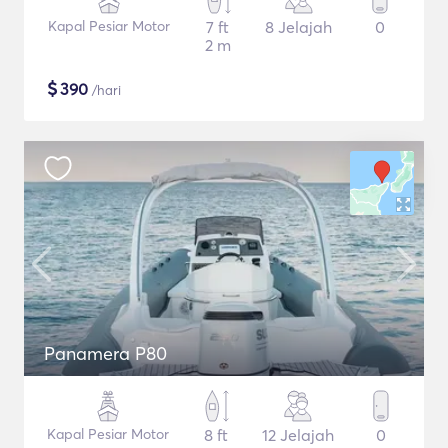
Kapal Pesiar Motor
7 ft
8 Jelajah
0
2 m
$
390
/hari
Panamera P80
Kapal Pesiar Motor
8 ft
12 Jelajah
0