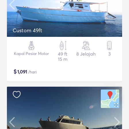
Custom 49ft
Kapal Pesiar Motor
49 ft
8 Jelajah
3
15 m
$
1,091
/hari