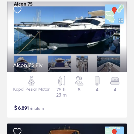
Aicon 75 Fly
Kapal Pesiar Motor
75 ft
8
4
4
23 m
$
6,891
/malam