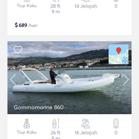
Tiup Kaku
28 ft
14 Jelajah
0
9 m
$
689
/hari
Gommomarine 860
Tiup Kaku
26 ft
16 Jelajah
0
8 m