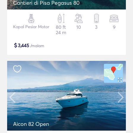
Cantieri di Pisa Pegasus 80
Kapal Pesiar Motor
80 ft
10
3
9
24 m
$
3,445
/malam
Aicon 82 Open