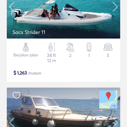
Sacs Strider 11
Berjalan-jalan
38 ft
2
1
3
12 m
$
1,263
/malam