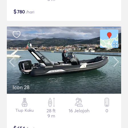
$
780
/hari
Icon 28
Tiup Kaku
28 ft
16 Jelajah
0
9 m