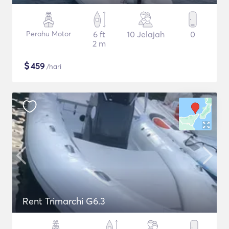
Perahu Motor
6 ft
10 Jelajah
0
2 m
$
459
/hari
Rent Trimarchi G6.3