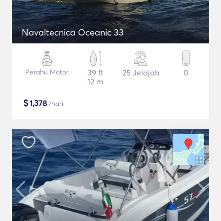
Navaltecnica Oceanic 33
Perahu Motor
39 ft
25 Jelajah
0
12 m
$
1,378
/hari