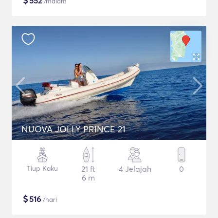
$
552
/malam
NUOVA JOLLY PRINCE 21
Tiup Kaku
21 ft
4 Jelajah
0
6 m
$
516
/hari