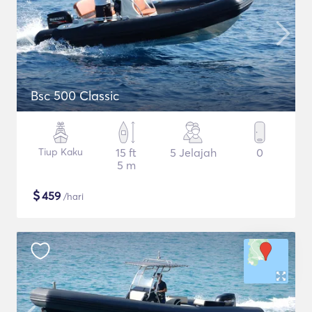
Bsc 500 Classic
Tiup Kaku
15 ft
5 Jelajah
0
5 m
$
459
/hari