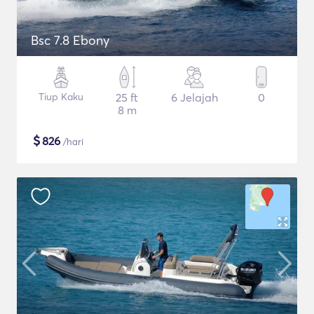
Bsc 7.8 Ebony
Tiup Kaku
25 ft
6 Jelajah
0
8 m
$
826
/hari