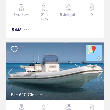
Tiup Kaku
21 ft
5 Jelajah
0
6 m
$
648
/hari
Bsc 6.10 Classic