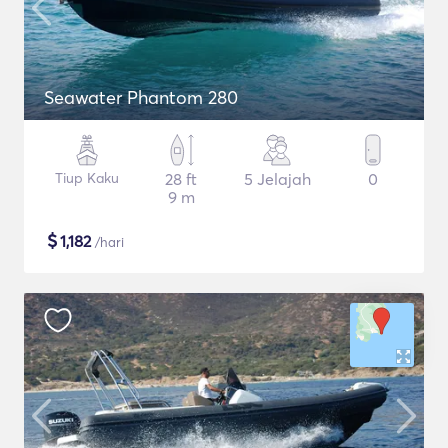
Seawater Phantom 280
Tiup Kaku
28 ft
5 Jelajah
0
9 m
$
1,182
/hari