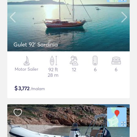
Gulet 92' Sardinia
Motor Sailer
92 ft
12
6
6
28 m
$
3,772
/malam