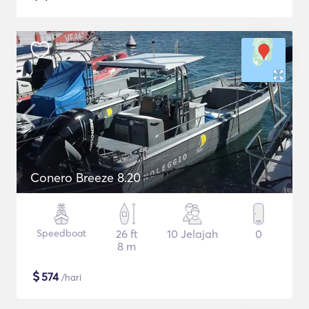
Conero Breeze 8.20
Speedboat
26 ft
10 Jelajah
0
8 m
$
574
/hari