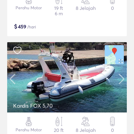
Perahu Motor
19 ft
8 Jelajah
0
6 m
$
459
/hari
Kardis FOX 5,70
Perahu Motor
20 ft
8 Jelajah
0