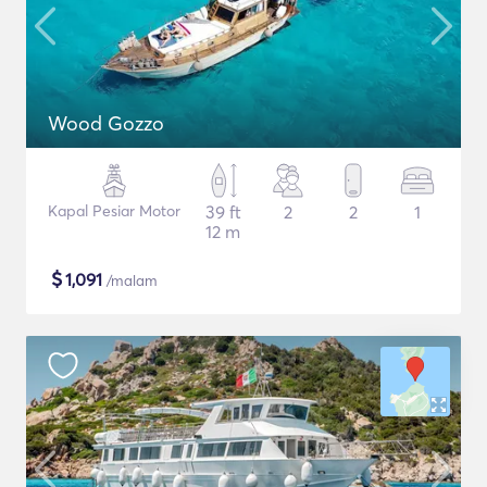
Wood Gozzo
Kapal Pesiar Motor
39 ft
2
2
1
12 m
$
1,091
/malam