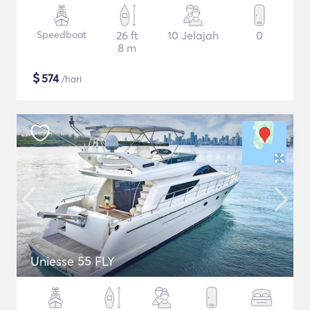
Speedboat
26 ft
10 Jelajah
0
8 m
$
574
/hari
Uniesse 55 FLY