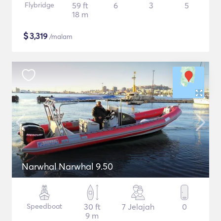
Flybridge
59 ft
6
3
5
18 m
$
3,319
/malam
Narwhal Narwhal 9.50
Speedboat
30 ft
7 Jelajah
0
9 m