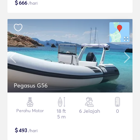
$
666
/hari
Pegasus G56
Perahu Motor
18 ft
6 Jelajah
0
5 m
$
493
/hari