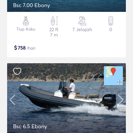
Bsc 7.00 Ebony
Tiup Kaku
22 ft
7 Jelajah
0
7 m
$
758
/hari
Bsc 6.5 Ebony