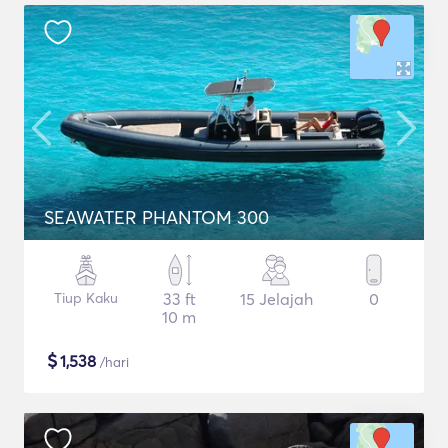
SEAWATER PHANTOM 300
Tiup Kaku
33 ft
15 Jelajah
0
10 m
$
1,538
/hari