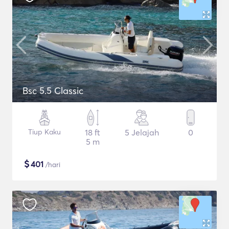
Bsc 5.5 Classic
Tiup Kaku
18 ft
5 Jelajah
0
5 m
$
401
/hari