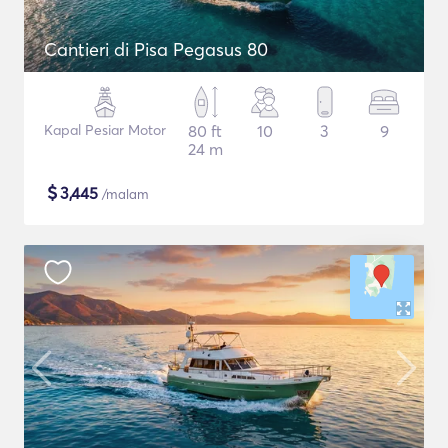
Cantieri di Pisa Pegasus 80
Kapal Pesiar Motor
80 ft
10
3
9
24 m
$
3,445
/malam