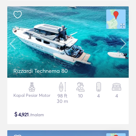
Rizzardi Technema 80
Kapal Pesiar Motor
98 ft
10
4
4
30 m
$
4,921
/malam