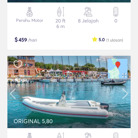
Perahu Motor
20 ft
8 Jelajah
0
6 m
$
459
5.0
/hari
(1
ulasan
)
ORIGINAL 5,80