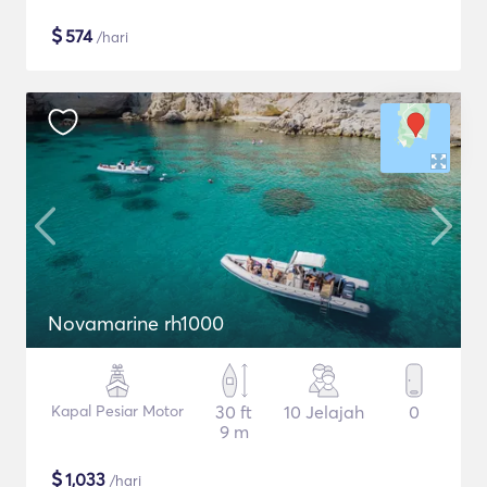
$
574
/hari
Novamarine rh1000
Kapal Pesiar Motor
30 ft
10 Jelajah
0
9 m
$
1,033
/hari