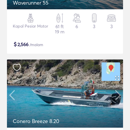
Waverunner 55
Kapal Pesiar Motor
61 ft
6
3
3
19 m
$
2,566
/malam
Conero Breeze 8.20