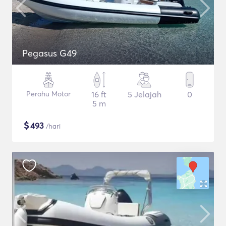
Pegasus G49
Perahu Motor
16 ft
5 Jelajah
0
5 m
$
493
/hari