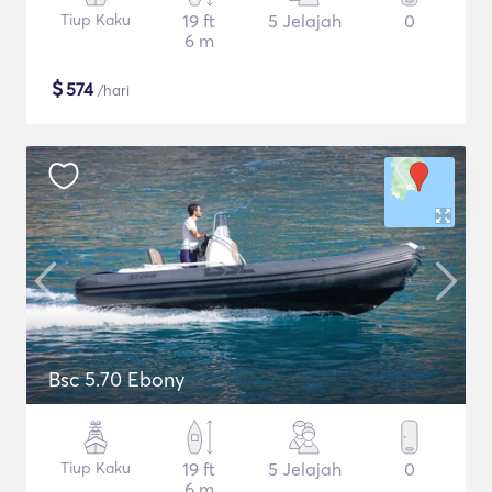
Tiup Kaku
19 ft
5 Jelajah
0
6 m
$
574
/hari
Bsc 5.70 Ebony
Tiup Kaku
19 ft
5 Jelajah
0
6 m