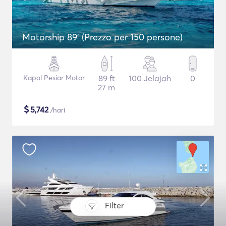
Motorship 89' (Prezzo per 150 persone)
Kapal Pesiar Motor
89 ft
100 Jelajah
0
27 m
$
5,742
/hari
Filter