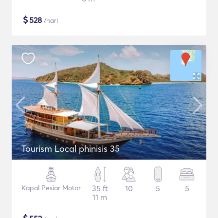
$
528
/hari
Tourism Local phinisis 35
Kapal Pesiar Motor
35 ft
10
5
5
11 m