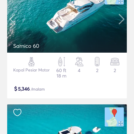
Sarnico 60
Kapal Pesiar Motor
60 ft
4
2
2
18 m
$
5,346
/malam