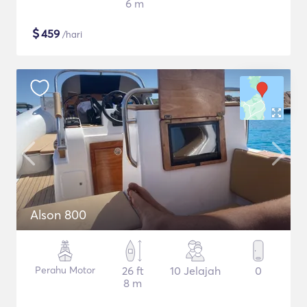
6 m
$
459
/hari
Alson 800
Perahu Motor
26 ft
10 Jelajah
0
8 m