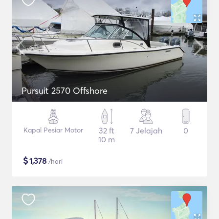
Pursuit 2570 Offshore
Kapal Pesiar Motor
32 ft
7 Jelajah
0
10 m
$
1,378
/hari