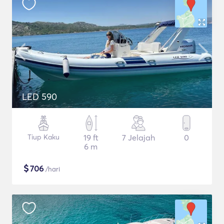
LED 590
Tiup Kaku
19 ft
7 Jelajah
0
6 m
$
706
/hari