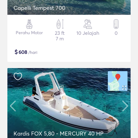
Capelli Tempest 700
Perahu Motor
23 ft
10 Jelajah
0
7 m
$
608
/hari
Kardis FOX 5,80 - MERCURY 40 HP