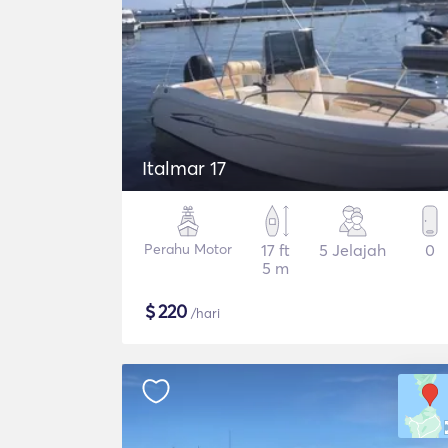
Italmar 17
Perahu Motor
17 ft
5 Jelajah
0
5 m
$
220
/hari