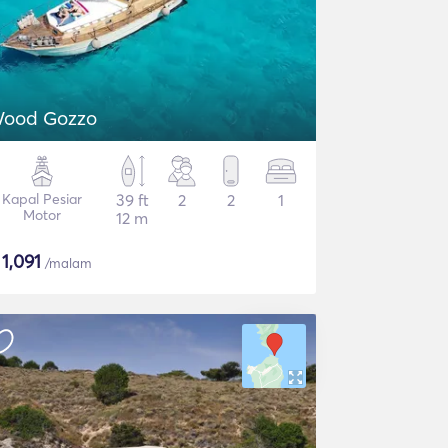
ood Gozzo
Kapal Pesiar
39 ft
2
2
1
Motor
12 m
$
1,091
/malam