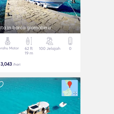
ita in barca giornaliera
erahu Motor
62 ft
100 Jelajah
0
19 m
$
3,043
/hari