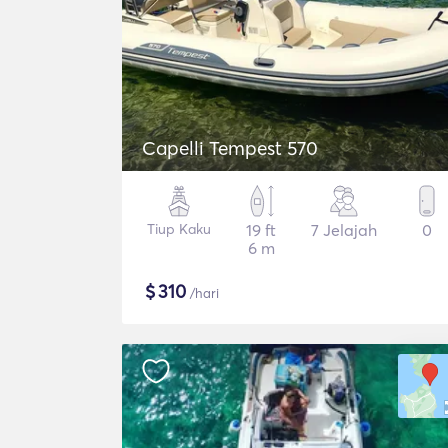
Capelli Tempest 570
Tiup Kaku
19 ft
7 Jelajah
0
6 m
$
310
/hari