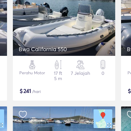
Bwa California 550
B
Perahu Motor
17 ft
7 Jelajah
0
P
5 m
$
241
/hari