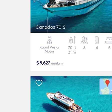
Canados 70 S
Kapal Pesiar
70 ft
8
4
6
Motor
21 m
$
5,627
/malam