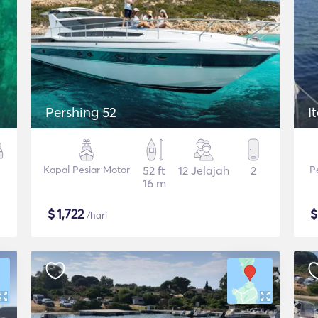
Pershing 52
I
Kapal Pesiar Motor
52 ft
12 Jelajah
2
P
16 m
$
1,722
/hari