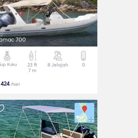
omac 700
iup Kaku
23 ft
8 Jelajah
0
7 m
$
424
/hari