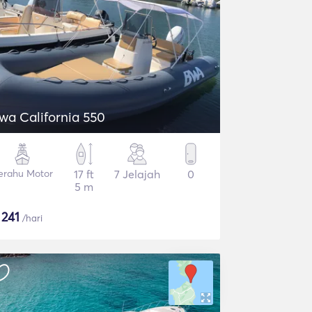
wa California 550
erahu Motor
17 ft
7 Jelajah
0
5 m
$
241
/hari