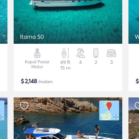
Itama 50
W
Kapal Pesiar
49 ft
4
2
3
Motor
15 m
$
2,148
/malam