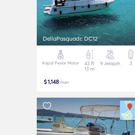
DellaPasquadc DC12
Kapal Pesiar Motor
43 ft
9 Jelajah
3
13 m
$
1,148
/hari