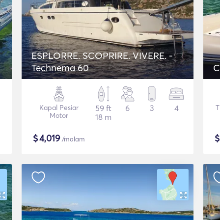
ESPLORRE. SCOPRIRE. VIVERE. -
Technema 60
C
Kapal Pesiar
59 ft
6
3
4
T
Motor
18 m
$
4,019
/malam