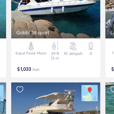
Gobbi 38 sport
L
Kapal Pesiar Motor
39 ft
10 Jelajah
0
T
12 m
$
1,033
/hari