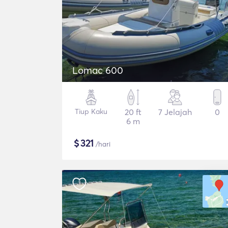
Lomac 600
Tiup Kaku
20 ft
7 Jelajah
0
6 m
$
321
/hari