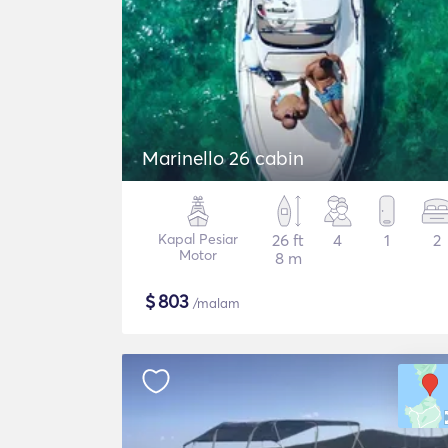
Marinello 26 cabin
Kapal Pesiar
26 ft
4
1
2
Motor
8 m
$
803
/malam