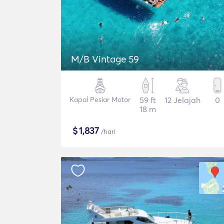
M/B Vintage 59
Kapal Pesiar Motor
59 ft
12 Jelajah
0
18 m
$
1,837
/hari