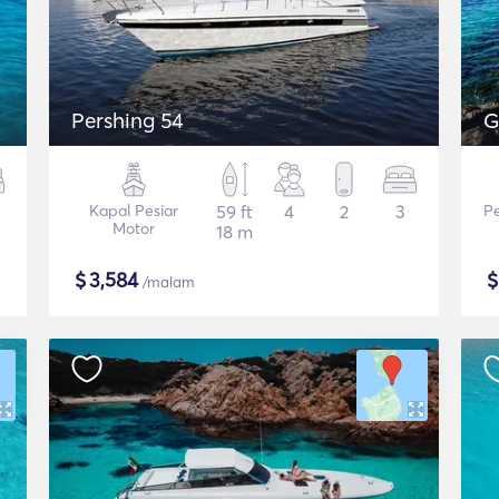
Pershing 54
G
Kapal Pesiar
59 ft
4
2
3
P
Motor
18 m
$
3,584
/malam