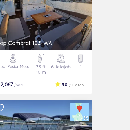
ap Camarat 10.5 WA
pal Pesiar Motor
33 ft
6 Jelajah
1
10 m
$
2,067
5.0
/hari
(1
ulasan
)