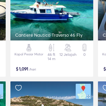
Cantiere Nautico Traverso 46 Fly
C
Kapal Pesiar Motor
46 ft
12 Jelajah
0
Ka
14 m
$
1,091
/hari