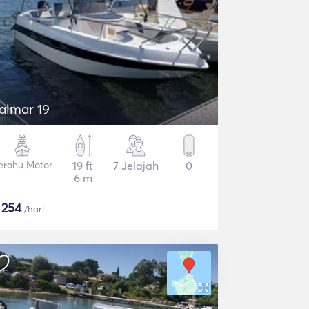
talmar 19
erahu Motor
19 ft
7 Jelajah
0
6 m
$
254
/hari