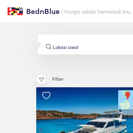
BednBlue
| Harga selalu termasuk kru.
Filter