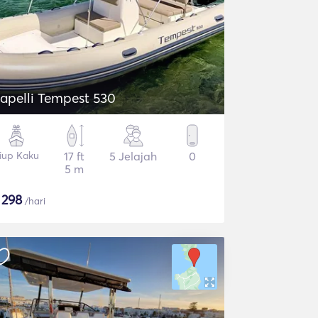
apelli Tempest 530
iup Kaku
17 ft
5 Jelajah
0
5 m
$
298
/hari