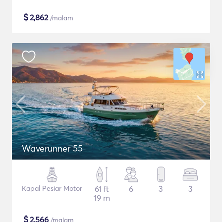
$
2,862
/malam
Waverunner 55
Kapal Pesiar Motor
61 ft
6
3
3
19 m
$
2,566
/malam