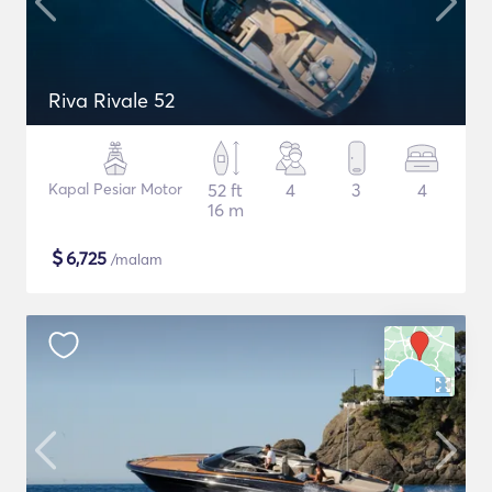
Riva Rivale 52
Kapal Pesiar Motor
52 ft
4
3
4
16 m
$
6,725
/malam