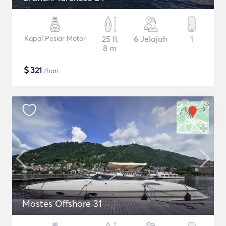
Kapal Pesiar Motor
25 ft
6 Jelajah
1
8 m
$
321
/hari
Mostes Offshore 31