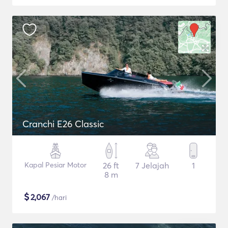
Cranchi E26 Classic
Kapal Pesiar Motor
26 ft
7 Jelajah
1
8 m
$
2,067
/hari