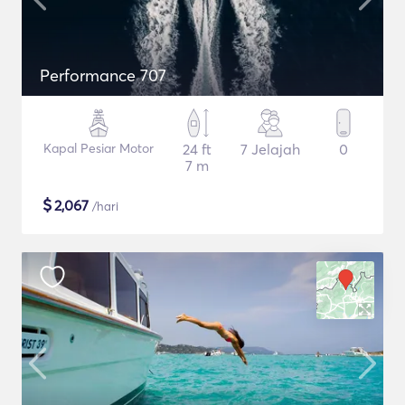
Performance 707
Kapal Pesiar Motor
24 ft
7 Jelajah
0
7 m
$
2,067
/hari