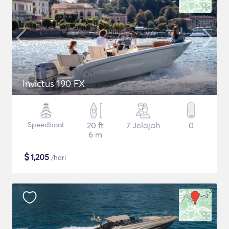
Invictus 190 FX
Speedboat
20 ft
7 Jelajah
0
6 m
$
1,205
/hari