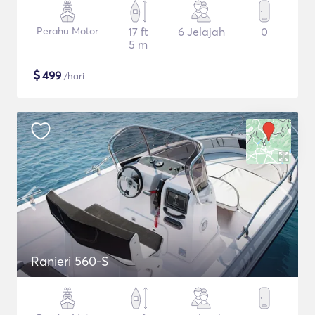
Perahu Motor
17 ft
6 Jelajah
0
5 m
$
499
/hari
Ranieri 560-S