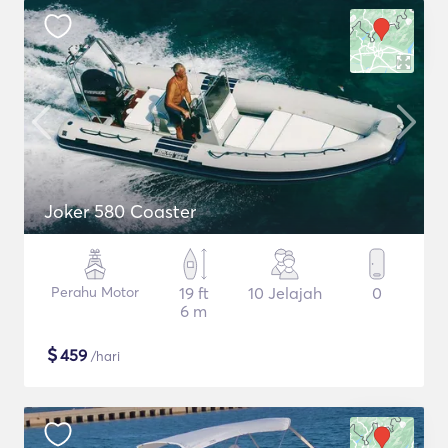
Joker 580 Coaster
Perahu Motor
19 ft
10 Jelajah
0
6 m
$
459
/hari