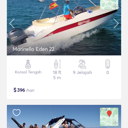
Marinello Eden 22
Konsol Tengah
18 ft
9 Jelajah
0
5 m
$
396
/hari