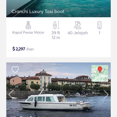
Cranchi Luxury Taxi boat
Kapal Pesiar Motor
39 ft
40 Jelajah
1
12 m
$
2,297
/hari