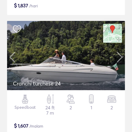
$
1,837
/hari
Cranchi turchese 24
Speedboat
24 ft
2
1
2
7 m
$
1,607
/malam