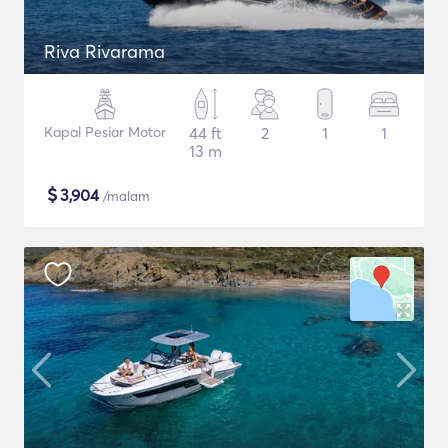
Riva Rivarama
Kapal Pesiar Motor
44 ft
2
1
1
13 m
$
3,904
/malam