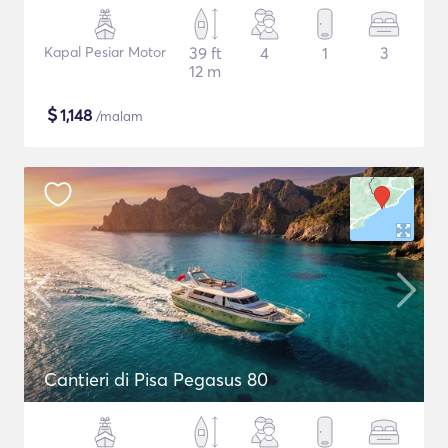
Kapal Pesiar Motor
39 ft
4
1
3
12 m
$
1,148
/malam
Cantieri di Pisa Pegasus 80