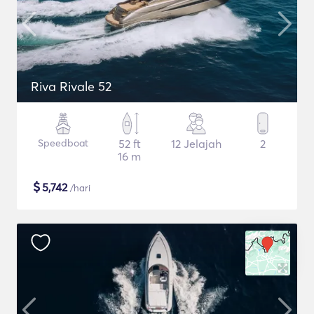
Riva Rivale 52
Speedboat
52 ft
12 Jelajah
2
16 m
$
5,742
/hari