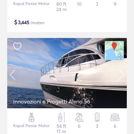
Kapal Pesiar Motor
80 ft
10
3
9
24 m
$
3,445
/malam
Innovazioni e Progetti Alena 56
Kapal Pesiar Motor
56 ft
6
3
6
17 m