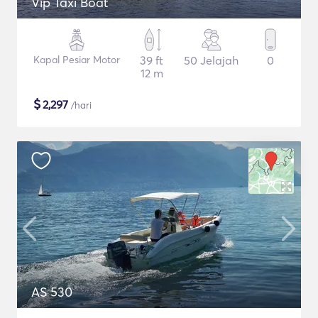
Vip Taxi Boat
Kapal Pesiar Motor
39 ft
50 Jelajah
0
12 m
$
2,297
/hari
AS 530