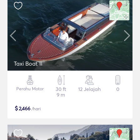
Taxi Boat II
Perahu Motor
30 ft
12 Jelajah
0
9 m
$
2,466
/hari