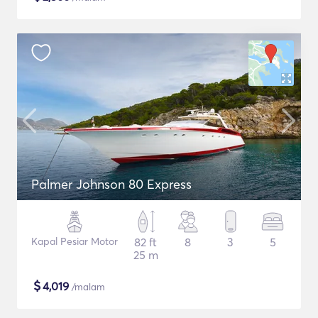
Palmer Johnson 80 Express
Kapal Pesiar Motor
82 ft
8
3
5
25 m
$
4,019
/malam