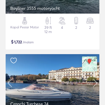
Bayliner 3555 motoryacht
Kapal Pesiar Motor
39 ft
4
2
2
12 m
$
1,722
/malam
Cranchi Turchese 24