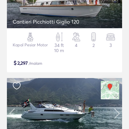
Cantieri Picchiotti Giglio 120
Kapal Pesiar Motor
34 ft
4
2
3
10 m
$
2,297
/malam