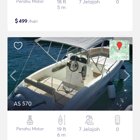
Perahu Motor
18 ft
7 Jelajah
0
5 m
$
499
/hari
AS 570
Perahu Motor
19 ft
7 Jelajah
0
6 m