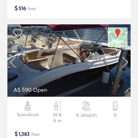
$
516
/hari
AS 590 Open
Speedboat
19 ft
8 Jelajah
0
6 m
$
1,383
/hari