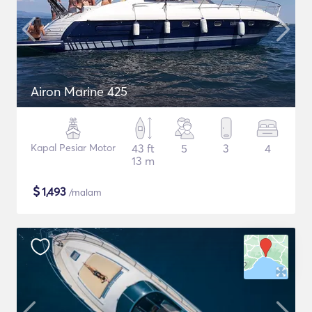
Airon Marine 425
Kapal Pesiar Motor
43 ft
5
3
4
13 m
$
1,493
/malam