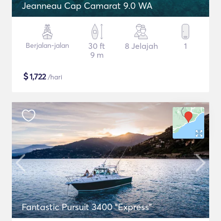
Jeanneau Cap Camarat 9.0 WA
Berjalan-jalan
30 ft
8 Jelajah
1
9 m
$
1,722
/hari
Fantastic Pursuit 3400 "Express"