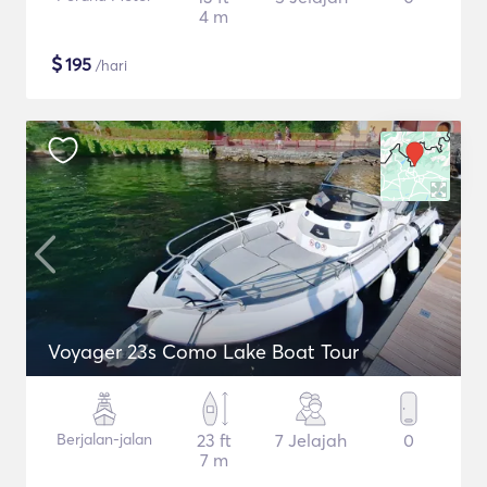
4 m
$
195
/hari
Voyager 23s Como Lake Boat Tour
Berjalan-jalan
23 ft
7 Jelajah
0
7 m