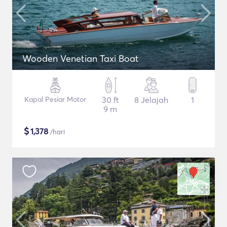
Wooden Venetian Taxi Boat
Kapal Pesiar Motor
30 ft
8 Jelajah
1
9 m
$
1,378
/hari