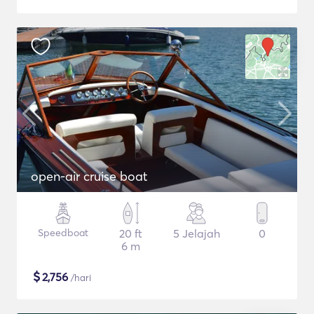
open-air cruise boat
Speedboat
20 ft
5 Jelajah
0
6 m
$
2,756
/hari