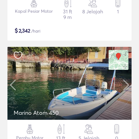
Kapal Pesiar Motor
31 ft
8 Jelajah
1
9 m
$
2,342
/hari
Marino Atom 450
Perahu Motor
13 ft
5 Jelajah
0