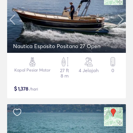
Nautica Esposito Positano 27 Open
Kapal Pesiar Motor
27 ft
4 Jelajah
0
8 m
$
1,378
/hari