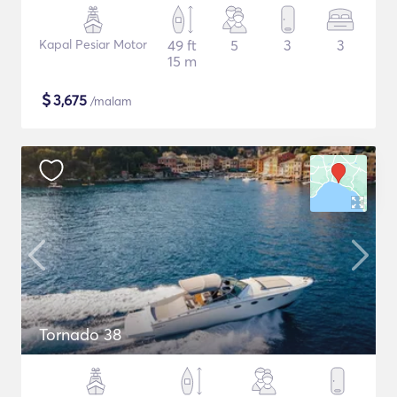
Kapal Pesiar Motor
49 ft
5
3
3
15 m
$
3,675
/malam
Tornado 38