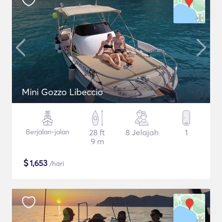
Mini Gozzo Libeccio
Berjalan-jalan
28 ft
8 Jelajah
1
9 m
$
1,653
/hari