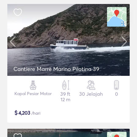
Cantiere Marrè Marino Pilotina 39
Kapal Pesiar Motor
39 ft
30 Jelajah
0
12 m
$
4,203
/hari