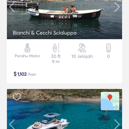
Bianchi & Cecchi Scialuppa
Perahu Motor
30 ft
10 Jelajah
0
9 m
$
1,102
/hari