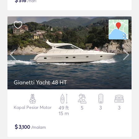
$
516
/hari
Gianetti Yacht 48 HT
Kapal Pesiar Motor
49 ft
5
3
3
15 m
$
3,100
/malam