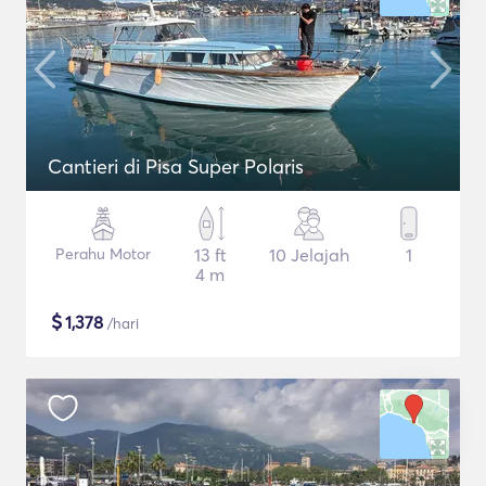
Cantieri di Pisa Super Polaris
Perahu Motor
13 ft
10 Jelajah
1
4 m
$
1,378
/hari