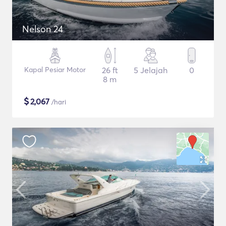
Nelson 24
Kapal Pesiar Motor
26 ft
5 Jelajah
0
8 m
$
2,067
/hari