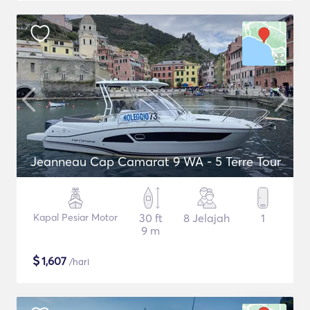
Jeanneau Cap Camarat 9 WA - 5 Terre Tour
Kapal Pesiar Motor
30 ft
8 Jelajah
1
9 m
$
1,607
/hari