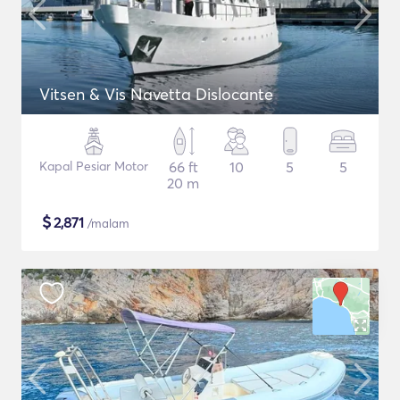
Vitsen & Vis Navetta Dislocante
Kapal Pesiar Motor
66 ft
10
5
5
20 m
$
2,871
/malam