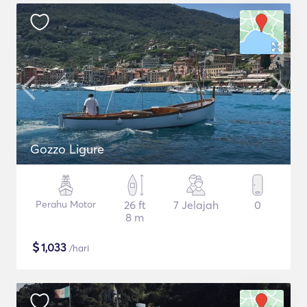
Gozzo Ligure
Perahu Motor
26 ft
7 Jelajah
0
8 m
$
1,033
/hari