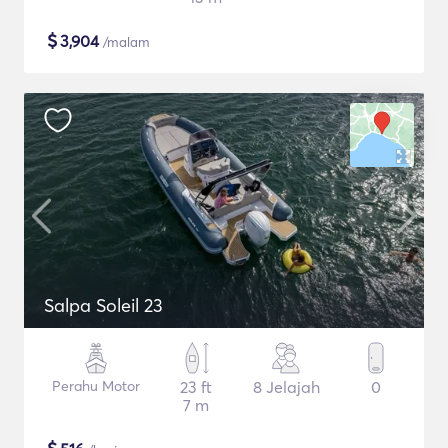
$
3,904
/malam
Salpa Soleil 23
Perahu Motor
23 ft
8 Jelajah
0
7 m