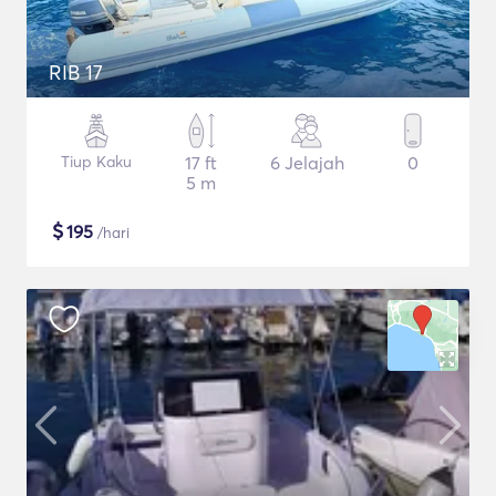
RIB 17
Tiup Kaku
17 ft
6 Jelajah
0
5 m
$
195
/hari