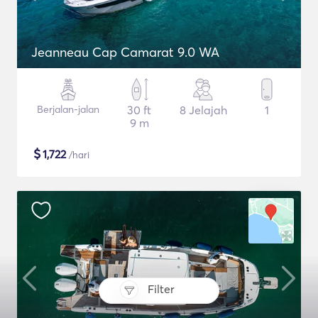
Jeanneau Cap Camarat 9.0 WA
Berjalan-jalan
30 ft
8 Jelajah
1
9 m
$
1,722
/hari
Filter