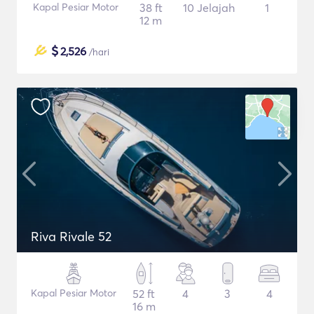
Kapal Pesiar Motor
38 ft
10 Jelajah
1
12 m
$
2,526
/hari
Riva Rivale 52
Kapal Pesiar Motor
52 ft
4
3
4
16 m