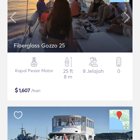
Fiberglass Gozzo 25
Kapal Pesiar Motor
25 ft
8 Jelajah
0
8 m
$
1,607
/hari