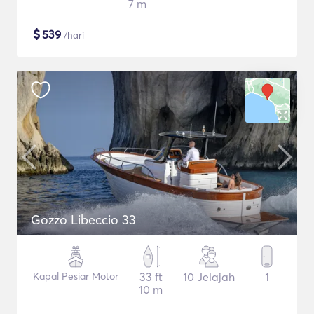
7 m
$
539
/hari
Gozzo Libeccio 33
Kapal Pesiar Motor
33 ft
10 Jelajah
1
10 m