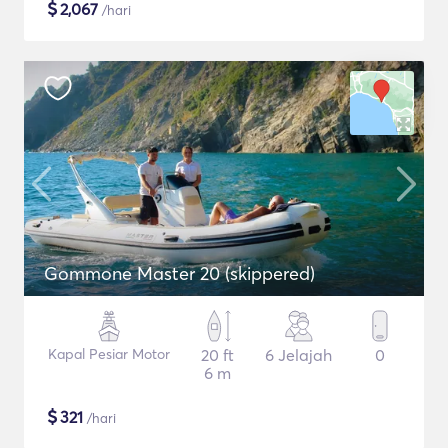
$
2,067
/hari
Gommone Master 20 (skippered)
Kapal Pesiar Motor
20 ft
6 Jelajah
0
6 m
$
321
/hari