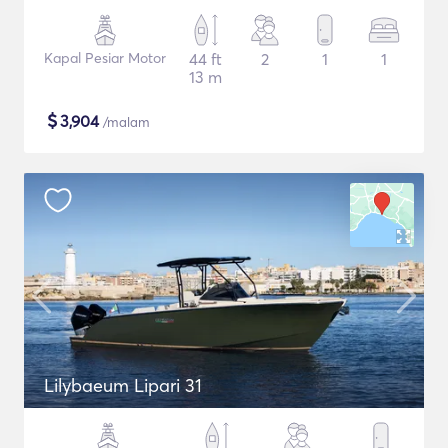
Kapal Pesiar Motor
44 ft
2
1
1
13 m
$
3,904
/malam
Lilybaeum Lipari 31