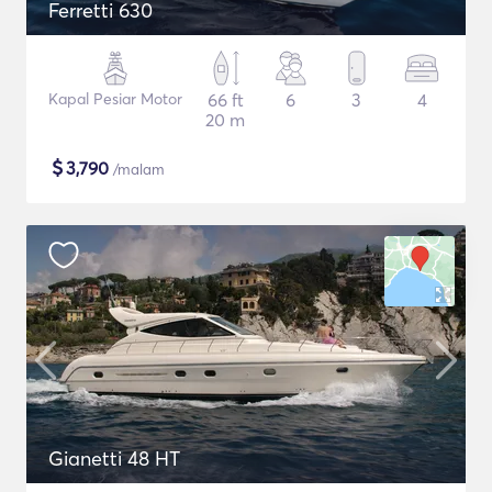
Ferretti 630
Kapal Pesiar Motor
66 ft
6
3
4
20 m
$
3,790
/malam
Gianetti 48 HT