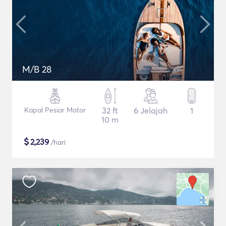
M/B 28
Kapal Pesiar Motor
32 ft
6 Jelajah
1
10 m
$
2,239
/hari