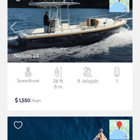
Nelson 24
Speedboat
26 ft
9 Jelajah
1
8 m
$
1,550
/hari