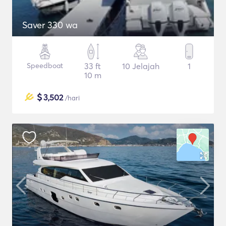
Saver 330 wa
Speedboat
33 ft
10 Jelajah
1
10 m
$
3,502
/hari