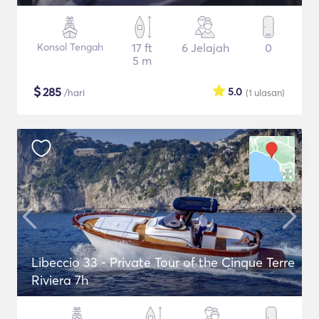
Konsol Tengah
17 ft
6 Jelajah
0
5 m
$
285
5.0
/hari
(1
ulasan
)
Libeccio 33 - Private Tour of the Cinque Terre
Riviera 7h