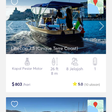
Libeccio 7.5 (Cinque Terre Coast)
Kapal Pesiar Motor
26 ft
8 Jelajah
1
8 m
$
803
5.0
/hari
(10
ulasan
)