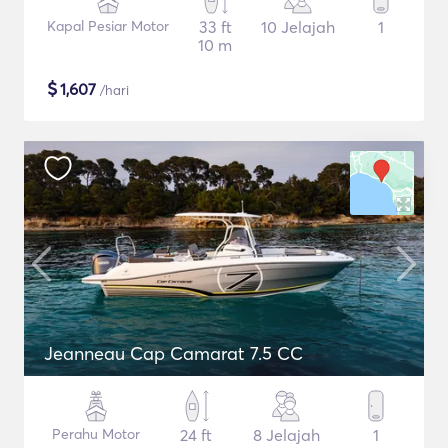
Kapal Pesiar Motor
33 ft
10 Jelajah
1
10 m
$
1,607
/hari
Jeanneau Cap Camarat 7.5 CC
Perahu Motor
24 ft
8 Jelajah
1