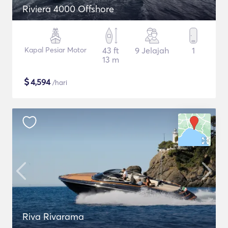
Riviera 4000 Offshore
Kapal Pesiar Motor
43 ft
9 Jelajah
1
13 m
$
4,594
/hari
Riva Rivarama