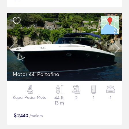
Motor 44' Portofino
Kapal Pesiar Motor
44 ft
2
1
1
13 m
$
2,440
/malam