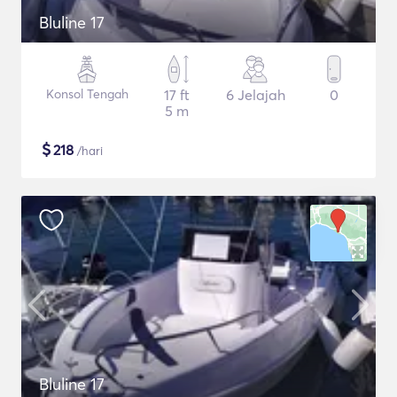
Bluline 17
Konsol Tengah
17 ft
6 Jelajah
0
5 m
$
218
/hari
Bluline 17