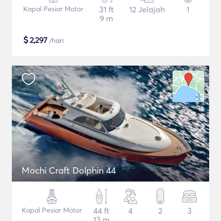
Kapal Pesiar Motor
31 ft
12 Jelajah
1
9 m
$
2,297
/hari
Mochi Craft Dolphin 44
Kapal Pesiar Motor
44 ft
4
2
3
13 m