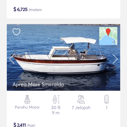
$
6,725
/malam
Aprea Mare Smeraldo
Perahu Motor
30 ft
7 Jelajah
1
9 m
$
2,411
/hari