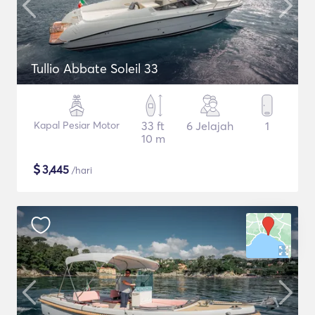
Tullio Abbate Soleil 33
Kapal Pesiar Motor
33 ft
6 Jelajah
1
10 m
$
3,445
/hari