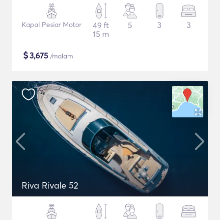
Kapal Pesiar Motor
49 ft
5
3
3
15 m
$
3,675
/malam
Riva Rivale 52