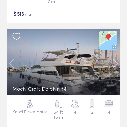
7 m
$
516
/hari
Mochi Craft Dolphin 54
Kapal Pesiar Motor
54 ft
4
2
4
16 m