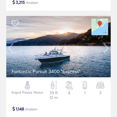
$
3,215
/malam
Fantastic Pursuit 3400 "Express"
Kapal Pesiar Motor
39 ft
4
1
3
12 m
$
1,148
/malam