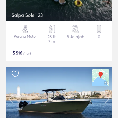
Salpa Soleil 23
Perahu Motor
23 ft
8 Jelajah
0
7 m
$
516
/hari