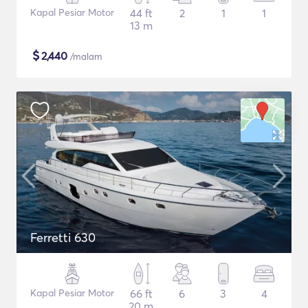
Kapal Pesiar Motor
44 ft
2
1
1
13 m
$
2,440
/malam
Ferretti 630
Kapal Pesiar Motor
66 ft
6
3
4
20 m