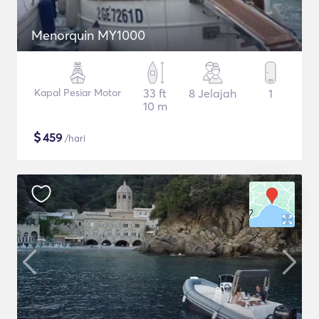
Menorquin MY1000
Kapal Pesiar Motor
33 ft
8 Jelajah
1
10 m
$
459
/hari