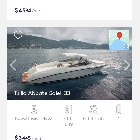
$
4,594
/hari
Tullio Abbate Soleil 33
Kapal Pesiar Motor
33 ft
6 Jelajah
1
10 m
$
3,445
/hari