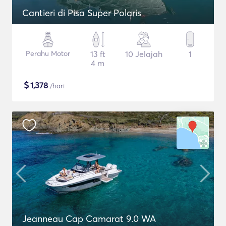
Cantieri di Pisa Super Polaris
Perahu Motor
13 ft
10 Jelajah
1
4 m
$
1,378
/hari
Jeanneau Cap Camarat 9.0 WA