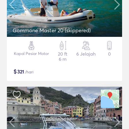
Gommone Master 20 (skippered)
Kapal Pesiar Motor
20 ft
6 Jelajah
0
6 m
$
321
/hari