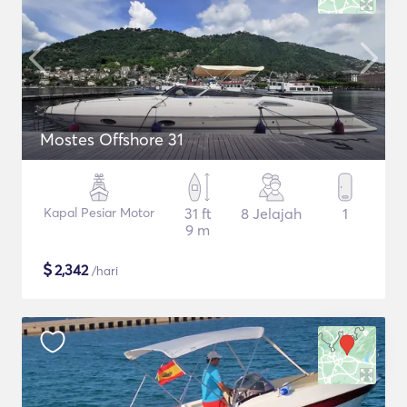
Mostes Offshore 31
Kapal Pesiar Motor
31 ft
8 Jelajah
1
9 m
$
2,342
/hari