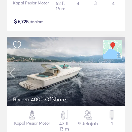
Kapal Pesiar Motor
52 ft
4
3
4
16 m
$
6,725
/malam
Riviera 4000 Offshore
Kapal Pesiar Motor
43 ft
9 Jelajah
1
13 m