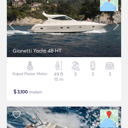
Gianetti Yacht 48 HT
Kapal Pesiar Motor
49 ft
5
3
3
15 m
$
3,100
/malam