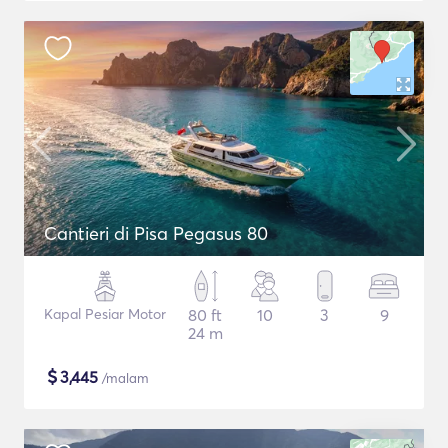
Cantieri di Pisa Pegasus 80
Kapal Pesiar Motor
80 ft
10
3
9
24 m
$
3,445
/malam