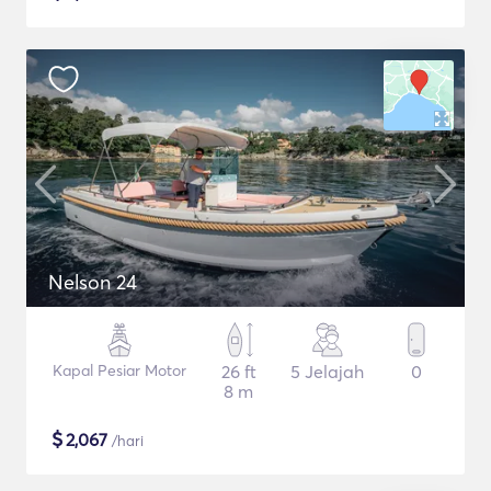
Nelson 24
Kapal Pesiar Motor
26 ft
5 Jelajah
0
8 m
$
2,067
/hari