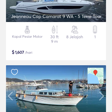
Jeanneau Cap Camarat 9 WA - 5 Terre Tour
Kapal Pesiar Motor
30 ft
8 Jelajah
1
9 m
$
1,607
/hari