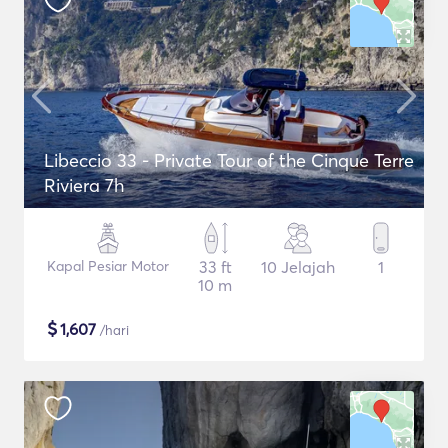
Libeccio 33 - Private Tour of the Cinque Terre
Riviera 7h
Kapal Pesiar Motor
33 ft
10 Jelajah
1
10 m
$
1,607
/hari