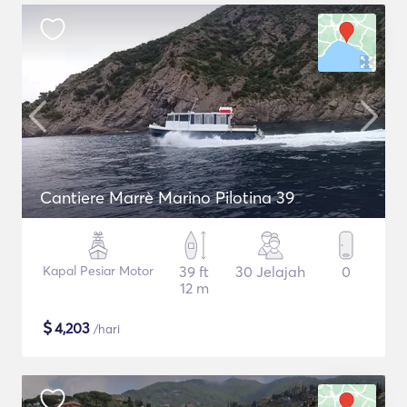
Cantiere Marrè Marino Pilotina 39
Kapal Pesiar Motor
39 ft
30 Jelajah
0
12 m
$
4,203
/hari