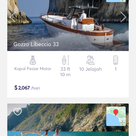
Gozzo Libeccio 33
Kapal Pesiar Motor
33 ft
10 Jelajah
1
10 m
$
2,067
/hari