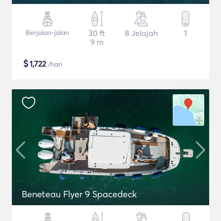
Berjalan-jalan
30 ft
8 Jelajah
1
9 m
$
1,722
/hari
Beneteau Flyer 9 Spacedeck