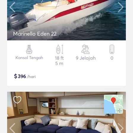
Marinello Eden 22
Konsol Tengah
18 ft
9 Jelajah
0
5 m
$
396
/hari