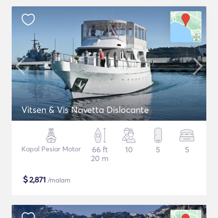
Vitsen & Vis Navetta Dislocante
Kapal Pesiar Motor
66 ft
10
5
5
20 m
$
2,871
/malam