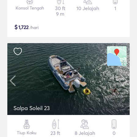
Konsol Tengah
30 ft
10 Jelajah
1
9 m
$
1,722
/hari
Salpa Soleil 23
Tiup Kaku
23 ft
8 Jelajah
0