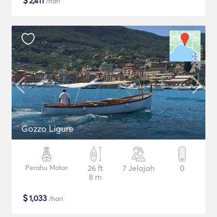
$
2,411
/hari
Gozzo Ligure
Perahu Motor
26 ft
7 Jelajah
0
8 m
$
1,033
/hari