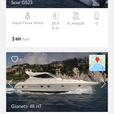
Scar GS23
Kapal Pesiar Motor
26 ft
8 Jelajah
0
8 m
$
861
/hari
Gianetti 48 HT