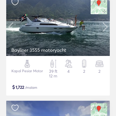
Bayliner 3555 motoryacht
Kapal Pesiar Motor
39 ft
4
2
2
12 m
$
1,722
/malam