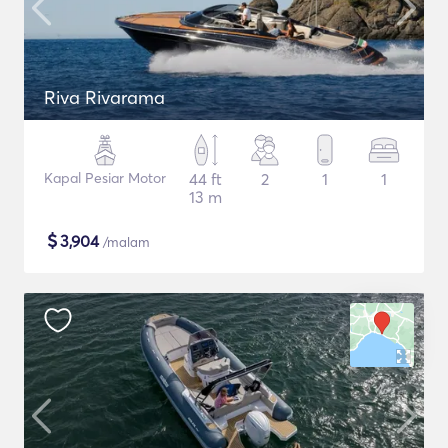
Riva Rivarama
Kapal Pesiar Motor
44 ft
2
1
1
13 m
$
3,904
/malam