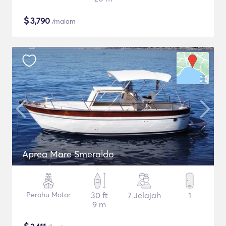
$
3,790
/malam
Aprea Mare Smeraldo
Perahu Motor
30 ft
7 Jelajah
1
9 m