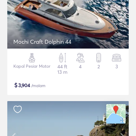
Mochi Craft Dolphin 44
Kapal Pesiar Motor
44 ft
4
2
3
13 m
$
3,904
/malam