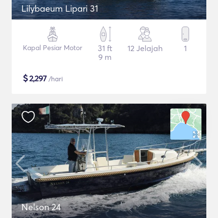
Lilybaeum Lipari 31
Kapal Pesiar Motor
31 ft
12 Jelajah
1
9 m
$
2,297
/hari
Nelson 24