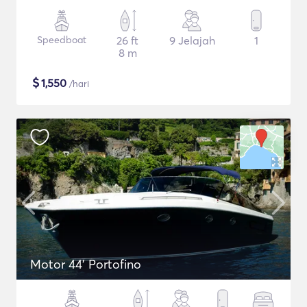
Speedboat
26 ft
9 Jelajah
1
8 m
$
1,550
/hari
Motor 44' Portofino