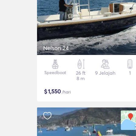
Nelson 24
Speedboat
26 ft
9 Jelajah
1
8 m
$
1,550
/hari