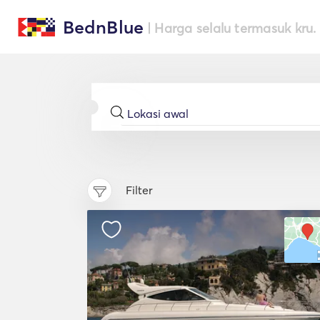
BednBlue
| Harga selalu termasuk kru.
Filter