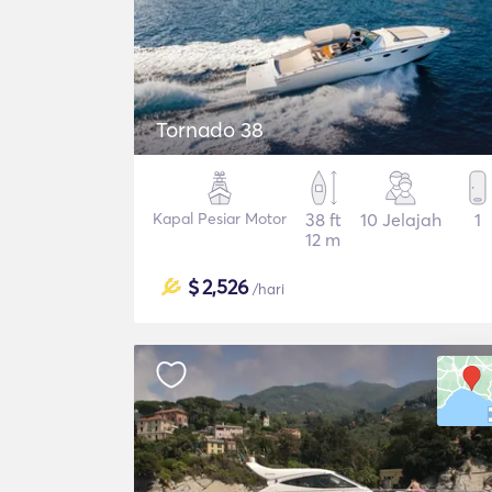
Tornado 38
Kapal Pesiar Motor
38 ft
10 Jelajah
1
12 m
$
2,526
/hari