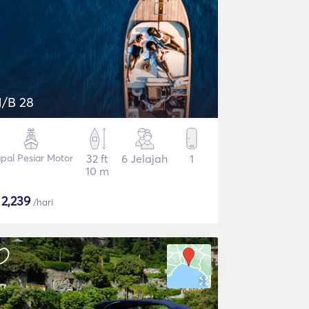
/B 28
pal Pesiar Motor
32 ft
6 Jelajah
1
10 m
$
2,239
/hari