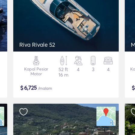
Riva Rivale 52
M
Kapal Pesiar
52 ft
4
3
4
Ka
Motor
16 m
$
6,725
/malam