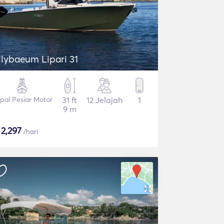
ilybaeum Lipari 31
pal Pesiar Motor
31 ft
12 Jelajah
1
9 m
$
2,297
/hari