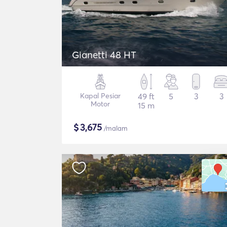
Gianetti 48 HT
Kapal Pesiar
49 ft
5
3
3
Motor
15 m
$
3,675
/malam