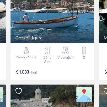
Gozzo Ligure
M
Perahu Motor
26 ft
7 Jelajah
0
8 m
$
1,033
/hari