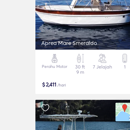
Aprea Mare Smeraldo
Perahu Motor
30 ft
7 Jelajah
1
9 m
$
2,411
/hari