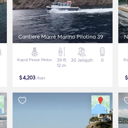
Cantiere Marrè Marino Pilotina 39
N
Kapal Pesiar Motor
39 ft
30 Jelajah
0
Ka
12 m
$
4,203
/hari