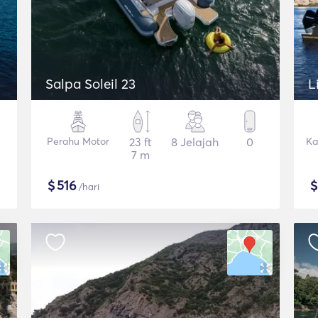
Salpa Soleil 23
L
Perahu Motor
23 ft
8 Jelajah
0
Ka
7 m
$
516
/hari