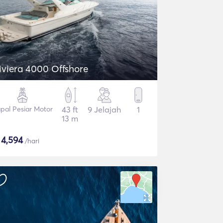
iviera 4000 Offshore
pal Pesiar Motor
43 ft
9 Jelajah
1
13 m
$
4,594
/hari