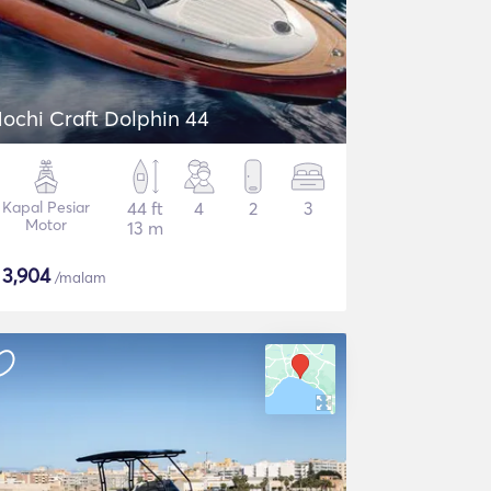
ochi Craft Dolphin 44
Kapal Pesiar
44 ft
4
2
3
Motor
13 m
$
3,904
/malam