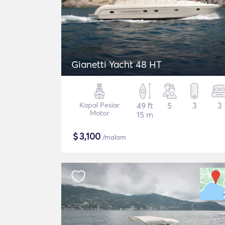
Gianetti Yacht 48 HT
Kapal Pesiar
49 ft
5
3
3
Motor
15 m
$
3,100
/malam