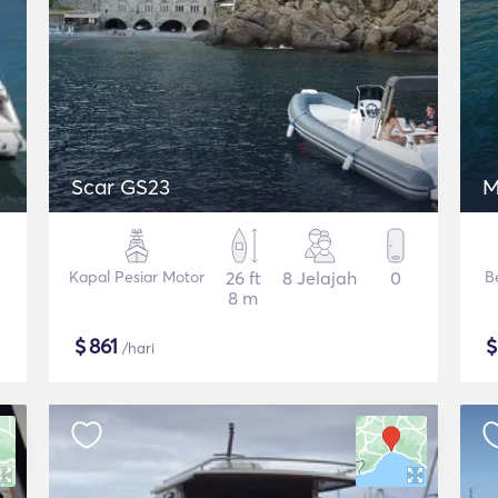
Scar GS23
M
Kapal Pesiar Motor
26 ft
8 Jelajah
0
B
8 m
$
861
/hari