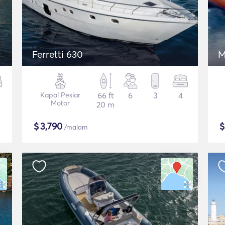
Ferretti 630
M
Kapal Pesiar
66 ft
6
3
4
Motor
20 m
$
3,790
/malam