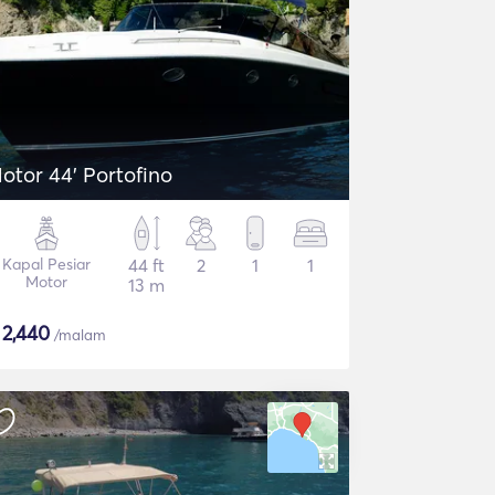
otor 44' Portofino
Kapal Pesiar
44 ft
2
1
1
Motor
13 m
$
2,440
/malam