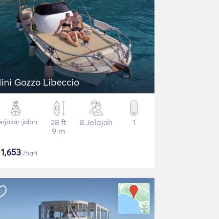
ini Gozzo Libeccio
erjalan-jalan
28 ft
8 Jelajah
1
9 m
$
1,653
/hari