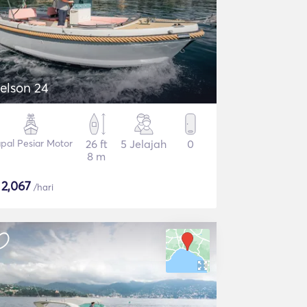
elson 24
pal Pesiar Motor
26 ft
5 Jelajah
0
8 m
$
2,067
/hari