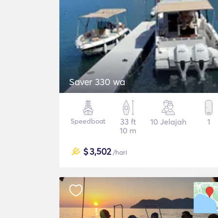
Saver 330 wa
Speedboat
33 ft
10 Jelajah
1
10 m
$
3,502
/hari