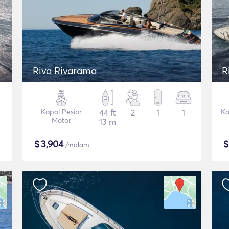
Riva Rivarama
R
Kapal Pesiar
44 ft
2
1
1
Ka
Motor
13 m
$
3,904
/malam