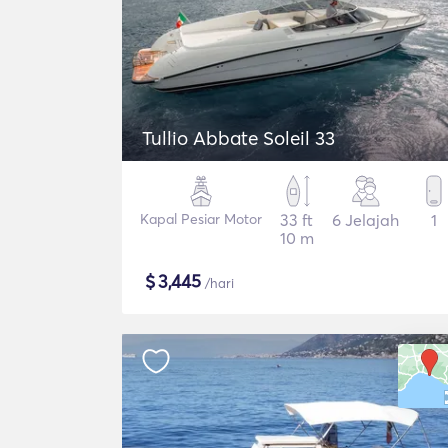
Tullio Abbate Soleil 33
Kapal Pesiar Motor
33 ft
6 Jelajah
1
10 m
$
3,445
/hari