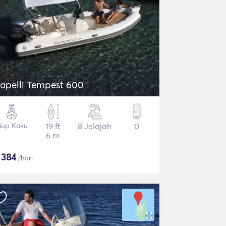
apelli Tempest 600
iup Kaku
19 ft
8 Jelajah
0
6 m
$
384
/hari