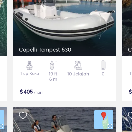
Capelli Tempest 630
C
Tiup Kaku
19 ft
10 Jelajah
0
T
6 m
$
405
/hari