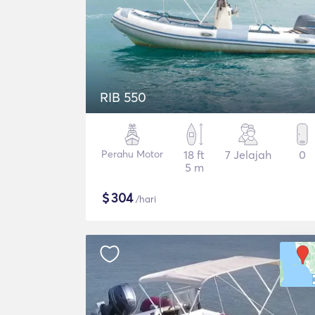
RIB 550
Perahu Motor
18 ft
7 Jelajah
0
5 m
$
304
/hari