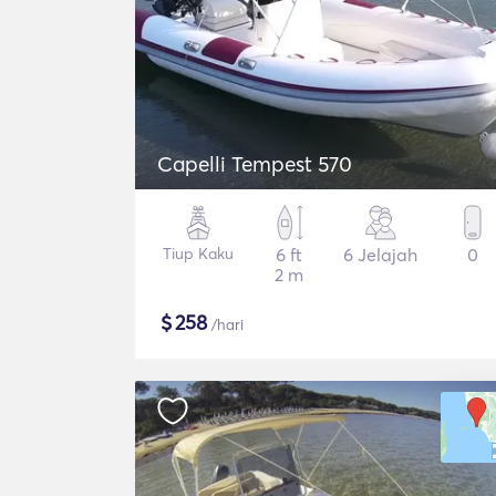
Capelli Tempest 570
Tiup Kaku
6 ft
6 Jelajah
0
2 m
$
258
/hari