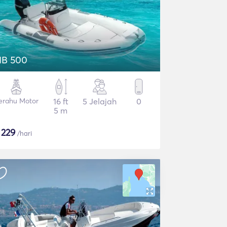
IB 500
erahu Motor
16 ft
5 Jelajah
0
5 m
$
229
/hari