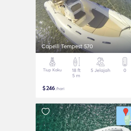
Capelli Tempest 570
Tiup Kaku
18 ft
5 Jelajah
0
5 m
$
246
/hari