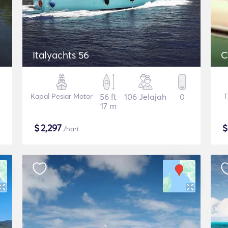
Italyachts 56
C
Kapal Pesiar Motor
56 ft
106 Jelajah
0
T
17 m
$
2,297
/hari