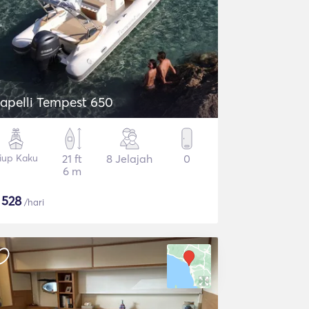
apelli Tempest 650
iup Kaku
21 ft
8 Jelajah
0
6 m
$
528
/hari