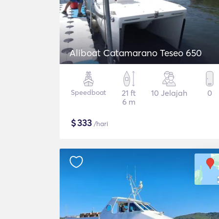
Aliboat Catamarano Teseo 650
Speedboat
21 ft
10 Jelajah
0
6 m
$
333
/hari