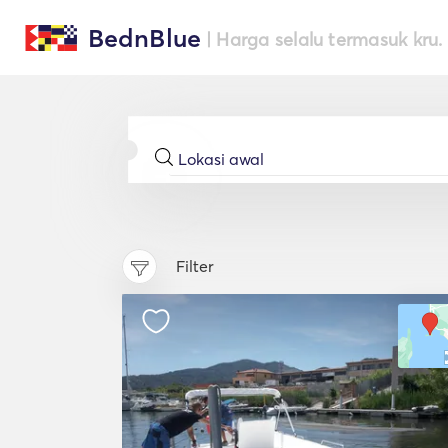
BednBlue
| Harga selalu termasuk kru.
Filter