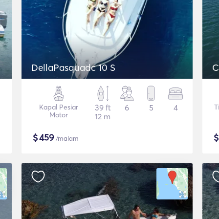
DellaPasquadc 10 S
C
Kapal Pesiar
39 ft
6
5
4
T
Motor
12 m
$
459
/malam