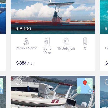
RIB 100
R
Perahu Motor
33 ft
16 Jelajah
0
P
10 m
$
884
/hari