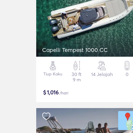
Capelli Tempest 1000 CC
Tiup Kaku
30 ft
14 Jelajah
0
9 m
$
1,016
/hari