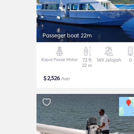
Passeger boat 22m
Kapal Pesiar Motor
72 ft
149 Jelajah
0
22 m
$
2,526
/hari