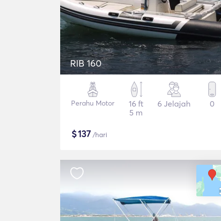
RIB 160
Perahu Motor
16 ft
6 Jelajah
0
5 m
$
137
/hari