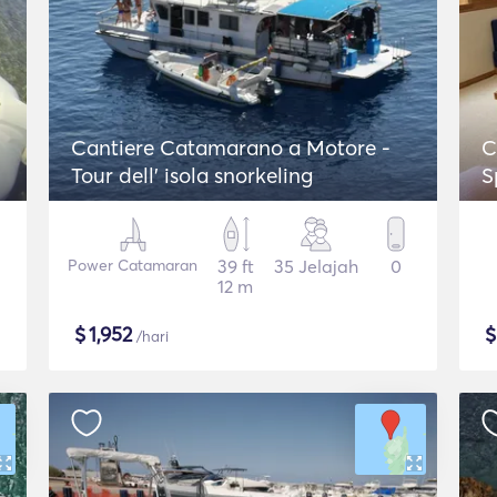
Cantiere Catamarano a Motore -
C
Tour dell' isola snorkeling
S
Power Catamaran
39 ft
35 Jelajah
0
12 m
$
1,952
/hari