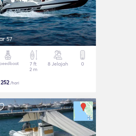
ar 57
peedboat
7 ft
8 Jelajah
0
2 m
$
252
/hari