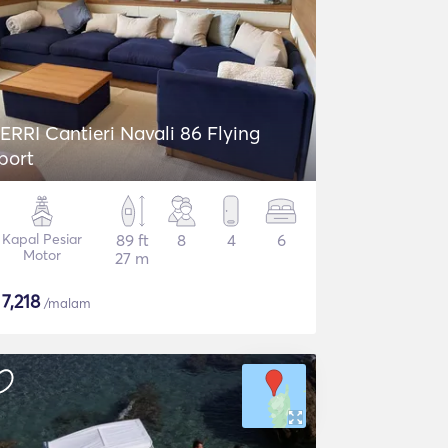
ERRI Cantieri Navali 86 Flying
port
Kapal Pesiar
89 ft
8
4
6
Motor
27 m
$
7,218
/malam