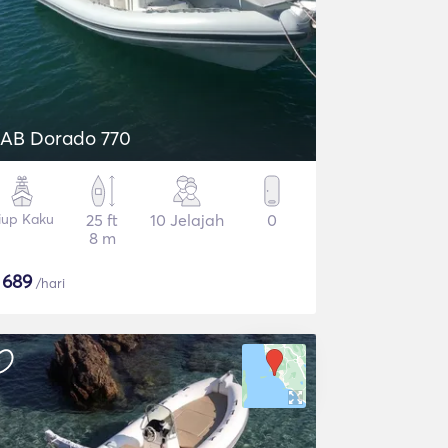
AB Dorado 770
iup Kaku
25 ft
10 Jelajah
0
8 m
$
689
/hari