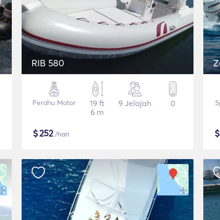
RIB 580
Z
Perahu Motor
19 ft
9 Jelajah
0
S
6 m
$
252
/hari