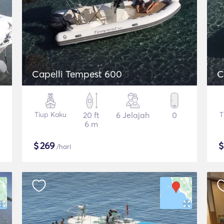
Capelli Tempest 600
C
Tiup Kaku
20 ft
6 Jelajah
0
T
6 m
$
269
/hari