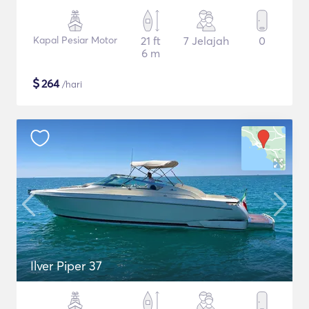
Kapal Pesiar Motor
21 ft
7 Jelajah
0
6 m
$
264
/hari
Ilver Piper 37