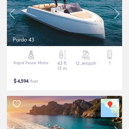
Pardo 43
Kapal Pesiar Motor
43 ft
12 Jelajah
1
13 m
$
4,594
/hari