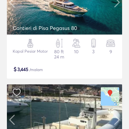
Cantieri di Pisa Pegasus 80
Kapal Pesiar Motor
80 ft
10
3
9
24 m
$
3,445
/malam