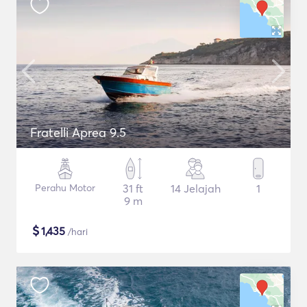
Fratelli Aprea 9.5
Perahu Motor
31 ft
14 Jelajah
1
9 m
$
1,435
/hari