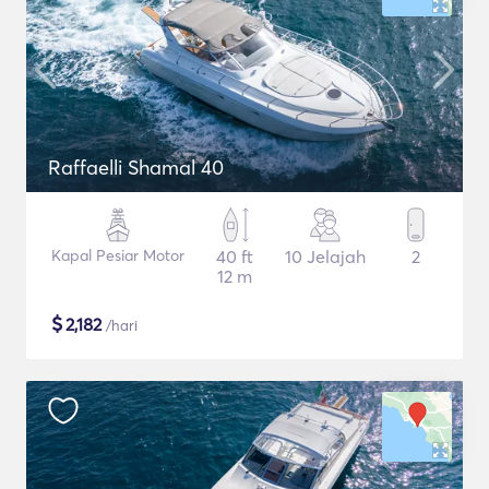
Raffaelli Shamal 40
Kapal Pesiar Motor
40 ft
10 Jelajah
2
12 m
$
2,182
/hari