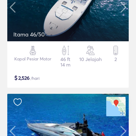
Itama 46/50
Kapal Pesiar Motor
46 ft
10 Jelajah
2
14 m
$
2,526
/hari