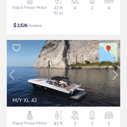
Kapal Pesiar Motor
33 ft
4
2
4
10 m
$
2,526
/malam
M/Y XL 43
Kapal Pesiar Motor
43 ft
2
2
2