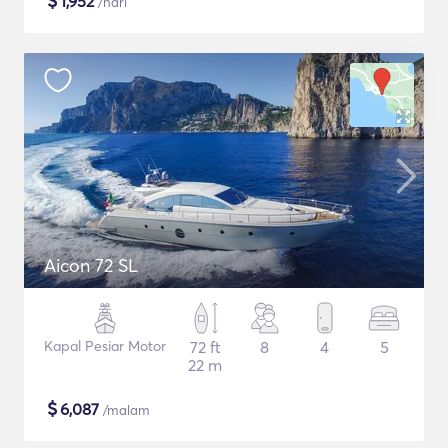
$
1,952
/hari
Aicon 72 SL
Kapal Pesiar Motor
72 ft
8
4
5
22 m
$
6,087
/malam