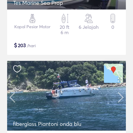
Tes Marine Sea Prop
Kapal Pesiar Motor
20 ft
6 Jelajah
0
6 m
$
203
/hari
fiberglass Piantoni onda blu