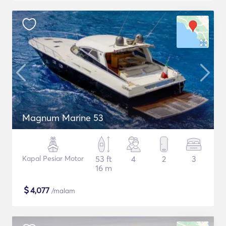
Magnum Marine 53
Kapal Pesiar Motor
53 ft
4
2
3
16 m
$
4,077
/malam