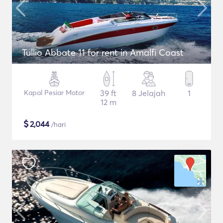
Tullio Abbate 11 for rent in Amalfi Coast
Kapal Pesiar Motor
39 ft
8 Jelajah
1
12 m
$
2,044
/hari