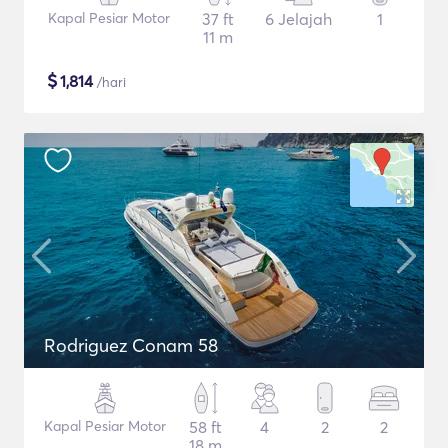
Kapal Pesiar Motor
37 ft
6 Jelajah
1
11 m
$
1,814
/hari
Rodriguez Conam 58
Kapal Pesiar Motor
58 ft
4
2
2
18 m