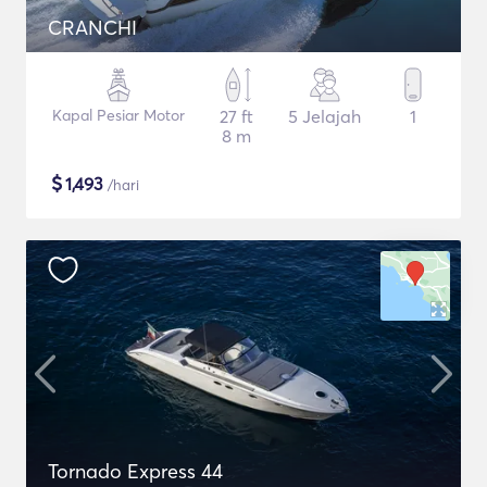
CRANCHI
Kapal Pesiar Motor
27 ft
5 Jelajah
1
8 m
$
1,493
/hari
Tornado Express 44