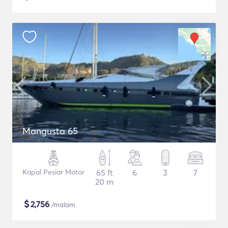
Mangusta 65
Kapal Pesiar Motor
65 ft
6
3
7
20 m
$
2,756
/malam