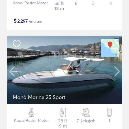
Kapal Pesiar Motor
58 ft
6
3
4
18 m
$
2,297
/malam
Manò Marine 25 Sport
Kapal Pesiar Motor
28 ft
7 Jelajah
1
9 m