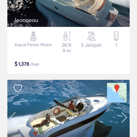
Jeanneau
Kapal Pesiar Motor
28 ft
5 Jelajah
1
9 m
$
1,378
/hari