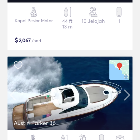
Kapal Pesiar Motor
44 ft
10 Jelajah
1
13 m
$
2,067
/hari
Austin Parker 36