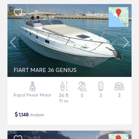
FIART MARE 36 GENIUS
Kapal Pesiar Motor
36 ft
5
3
3
11 m
$
1,148
/malam