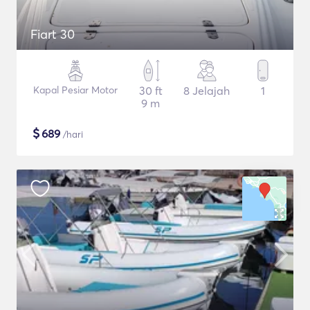
Fiart 30
Kapal Pesiar Motor
30 ft
8 Jelajah
1
9 m
$
689
/hari