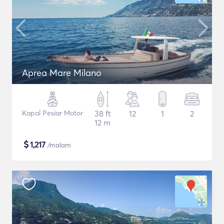
Aprea Mare Milano
Kapal Pesiar Motor
38 ft
12
1
2
12 m
$
1,217
/malam