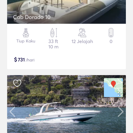
Cab Dorado 10
Tiup Kaku
33 ft
12 Jelajah
0
10 m
$
731
/hari