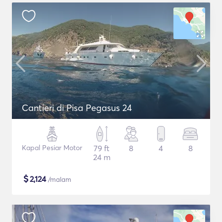
Cantieri di Pisa Pegasus 24
Kapal Pesiar Motor
79 ft
8
4
8
24 m
$
2,124
/malam