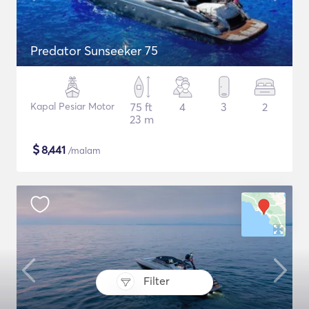
Predator Sunseeker 75
Kapal Pesiar Motor
75 ft
4
3
2
23 m
$
8,441
/malam
Filter