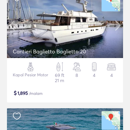
Cantieri Baglietto Baglietto 20
Kapal Pesiar Motor
69 ft
8
4
4
21 m
$
1,895
/malam