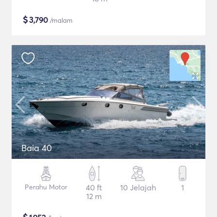
$
3,790
/malam
Baia 40
Perahu Motor
40 ft
10 Jelajah
1
12 m