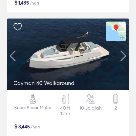
$
1,435
/hari
Cayman 40 Walkaround
Kapal Pesiar Motor
40 ft
10 Jelajah
2
12 m
$
3,445
/hari