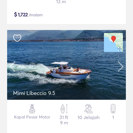
13 m
$
1,722
/malam
Mimi Libeccio 9.5
Kapal Pesiar Motor
31 ft
10 Jelajah
1
9 m