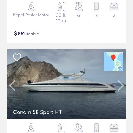
Kapal Pesiar Motor
33 ft
6
2
2
10 m
$
861
/malam
Conam 58 Sport HT