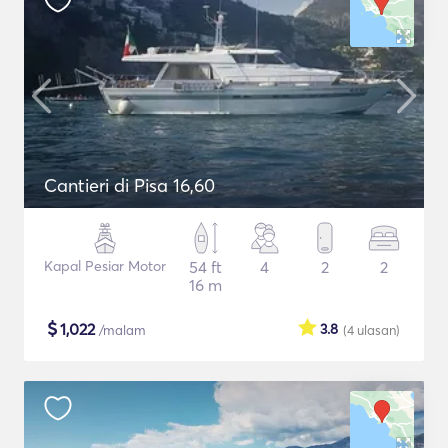
Cantieri di Pisa 16,60
Kapal Pesiar Motor
54 ft
4
2
2
16 m
$
1,022
3.8
/malam
(4
ulasan
)