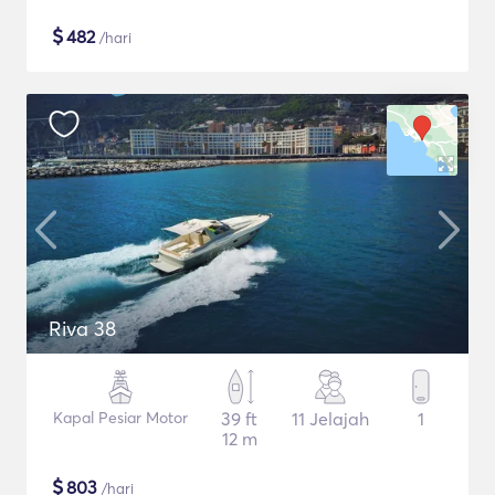
$
482
/hari
Riva 38
Kapal Pesiar Motor
39 ft
11 Jelajah
1
12 m
$
803
/hari