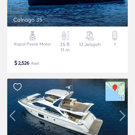
Colnago 35
Kapal Pesiar Motor
35 ft
12 Jelajah
1
11 m
$
2,526
/hari