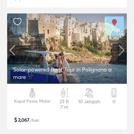
Solar-powered Boat Tour in Polignano a
mare
Kapal Pesiar Motor
23 ft
10 Jelajah
0
7 m
$
2,067
/hari