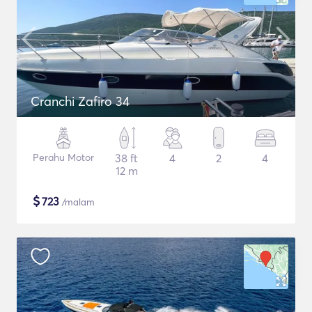
Cranchi Zafiro 34
Perahu Motor
38 ft
4
2
4
12 m
$
723
/malam