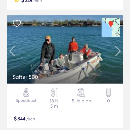
$
229
/hari
Safter 500
Speedboat
18 ft
5 Jelajah
0
5 m
$
344
/hari