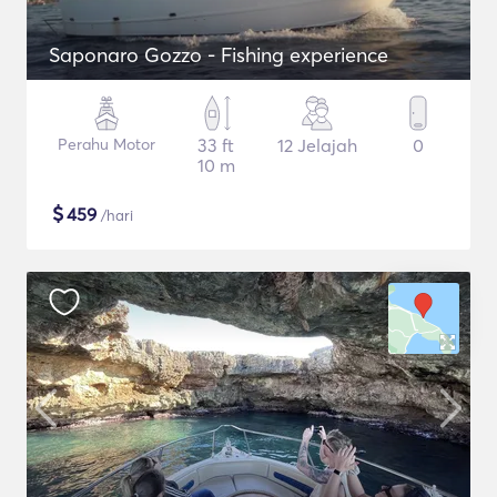
Saponaro Gozzo - Fishing experience
Perahu Motor
33 ft
12 Jelajah
0
10 m
$
459
/hari