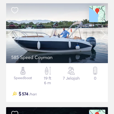
585 Speed Cayman
Speedboat
19 ft
7 Jelajah
0
6 m
$
574
/hari