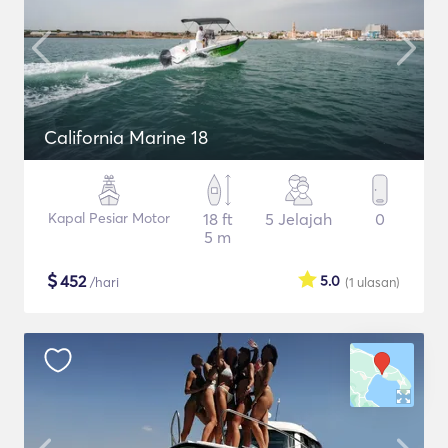
California Marine 18
Kapal Pesiar Motor
18 ft
5 Jelajah
0
5 m
$
452
5.0
/hari
(1
ulasan
)