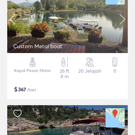
Custom Metal boat
Kapal Pesiar Motor
26 ft
20 Jelajah
0
8 m
$
367
/hari