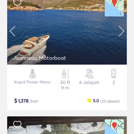
Jeanneau Motorboat
Kapal Pesiar Motor
30 ft
6 Jelajah
2
9 m
$
1,378
5.0
/hari
(23
ulasan
)