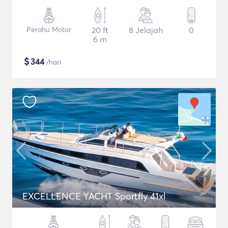
Perahu Motor
20 ft
8 Jelajah
0
6 m
$
344
/hari
EXCELLENCE YACHT Sportfly 41xl