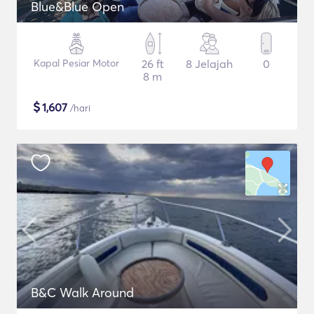
Blue&Blue Open
Kapal Pesiar Motor
26 ft
8 Jelajah
0
8 m
$
1,607
/hari
B&C Walk Around