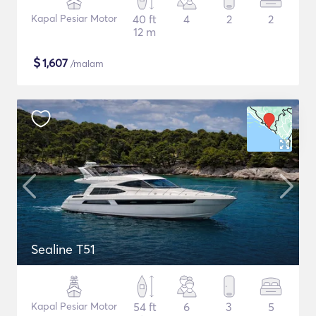
Kapal Pesiar Motor
40 ft
4
2
2
12 m
$
1,607
/malam
Sealine T51
Kapal Pesiar Motor
54 ft
6
3
5