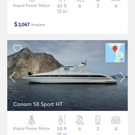
Kapal Pesiar Motor
43 ft
8
3
4
13 m
$
2,067
/malam
Conam 58 Sport HT
Kapal Pesiar Motor
58 ft
6
3
4
18 m