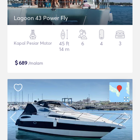
Lagoon 43 Power Fly
Kapal Pesiar Motor
45 ft
6
4
3
14 m
$
689
/malam