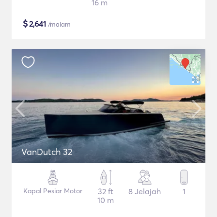
16 m
$
2,641
/malam
VanDutch 32
Kapal Pesiar Motor
32 ft
8 Jelajah
1
10 m