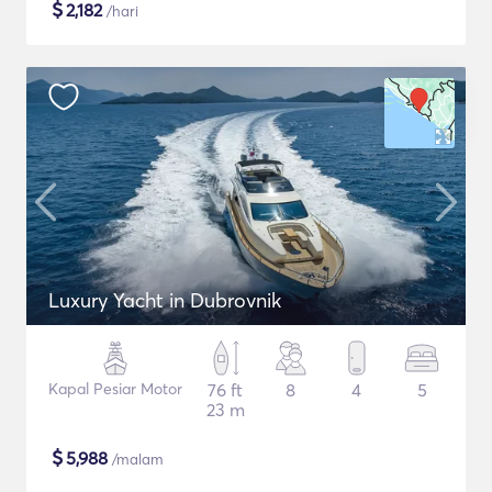
$
2,182
/hari
Luxury Yacht in Dubrovnik
Kapal Pesiar Motor
76 ft
8
4
5
23 m
$
5,988
/malam