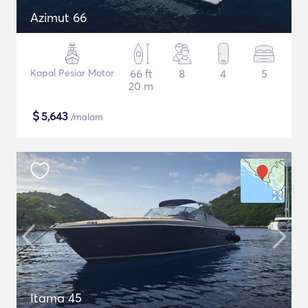
Azimut 66
Kapal Pesiar Motor
66 ft
8
4
5
20 m
$
5,643
/malam
Itama 45