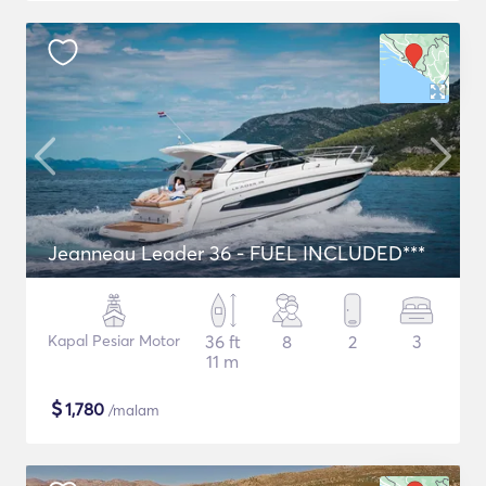
Jeanneau Leader 36 - FUEL INCLUDED***
Kapal Pesiar Motor
36 ft
8
2
3
11 m
$
1,780
/malam