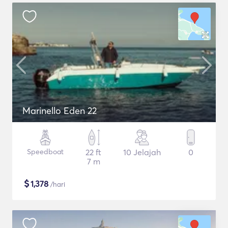
Marinello Eden 22
Speedboat
22 ft
10 Jelajah
0
7 m
$
1,378
/hari