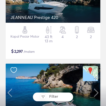
JEANNEAU Prestige 420
Kapal Pesiar Motor
43 ft
4
2
2
13 m
$
2,297
/malam
Filter