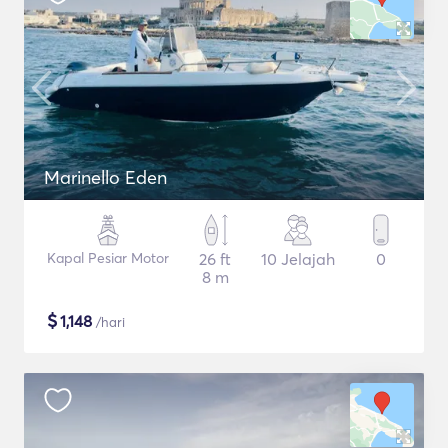
Marinello Eden
Kapal Pesiar Motor
26 ft
10 Jelajah
0
8 m
$
1,148
/hari