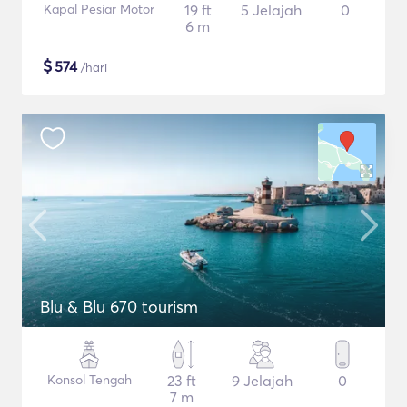
Kapal Pesiar Motor
19 ft
5 Jelajah
0
6 m
$
574
/hari
Blu & Blu 670 tourism
Konsol Tengah
23 ft
9 Jelajah
0
7 m