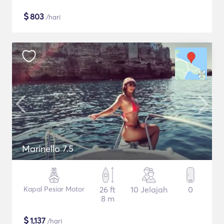
$
803
/hari
Marinello 7.5
Kapal Pesiar Motor
26 ft
10 Jelajah
0
8 m
$
1,137
/hari