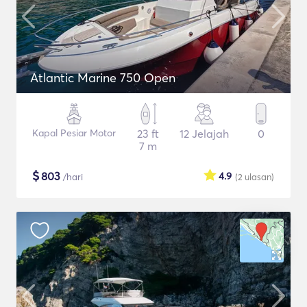
Atlantic Marine 750 Open
Kapal Pesiar Motor
23 ft
12 Jelajah
0
7 m
$
803
4.9
/hari
(2
ulasan
)