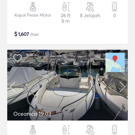
Kapal Pesiar Motor
26 ft
8 Jelajah
0
8 m
$
1,607
/hari
Oceanica 19.03