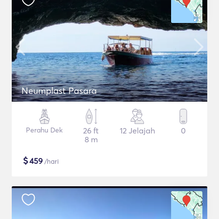
Neumplast Pasara
Perahu Dek
26 ft
12 Jelajah
0
8 m
$
459
/hari