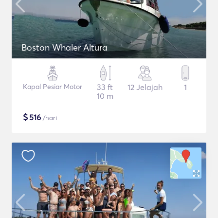
Boston Whaler Altura
Kapal Pesiar Motor
33 ft
12 Jelajah
1
10 m
$
516
/hari