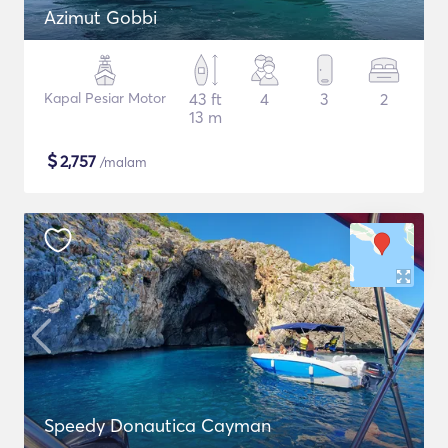
Azimut Gobbi
Kapal Pesiar Motor
43 ft
4
3
2
13 m
$
2,757
/malam
Speedy Donautica Cayman