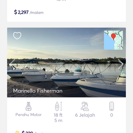
$
2,297
/malam
Marinello Fisherman
Perahu Motor
18 ft
6 Jelajah
0
5 m