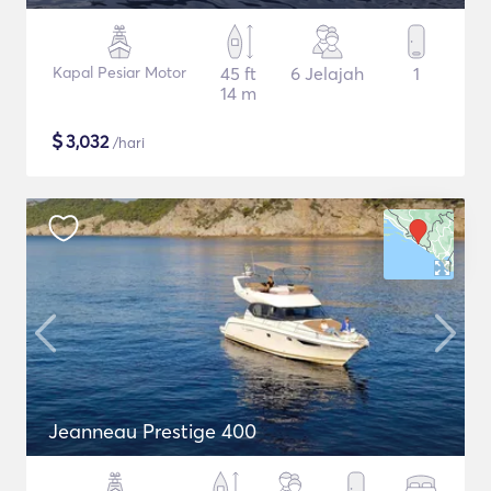
Kapal Pesiar Motor
45 ft
6 Jelajah
1
14 m
$
3,032
/hari
Jeanneau Prestige 400