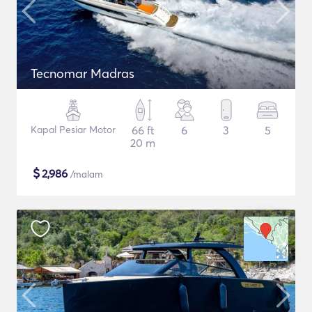
Tecnomar Madras
Kapal Pesiar Motor
66 ft
6
3
5
20 m
$
2,986
/malam