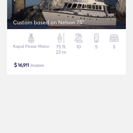
Custom based on Nelson 75"
Kapal Pesiar Motor
75 ft
10
5
5
23 m
$
16,911
/malam