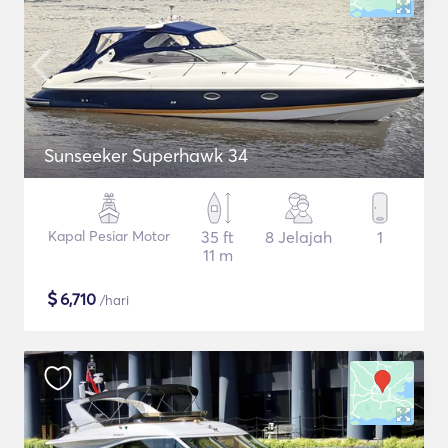
Sunseeker Superhawk 34
Kapal Pesiar Motor
35 ft
8 Jelajah
1
11 m
$
6,710
/hari