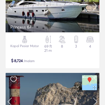
Princess 67
Kapal Pesiar Motor
69 ft
8
3
4
21 m
$
8,724
/malam