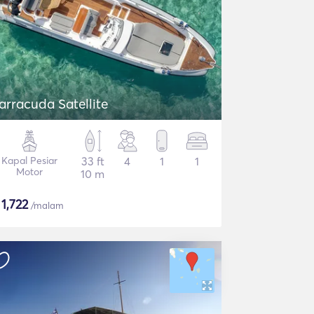
arracuda Satellite
Kapal Pesiar
33 ft
4
1
1
Motor
10 m
$
1,722
/malam