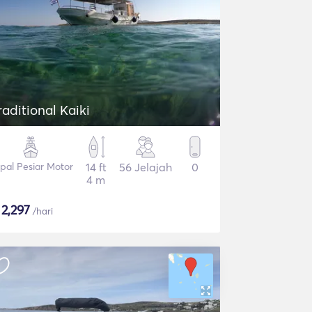
raditional Kaiki
pal Pesiar Motor
14 ft
56 Jelajah
0
4 m
$
2,297
/hari