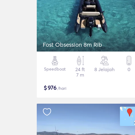
Fost Obsession 8m Rib
Speedboat
24 ft
8 Jelajah
0
7 m
$
976
/hari