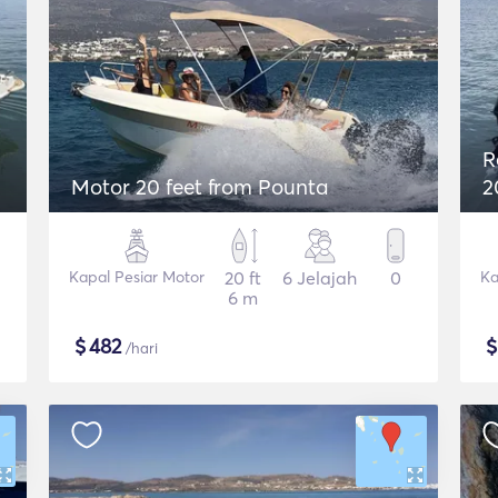
R
Motor 20 feet from Pounta
2
Kapal Pesiar Motor
20 ft
6 Jelajah
0
Ka
6 m
$
482
/hari