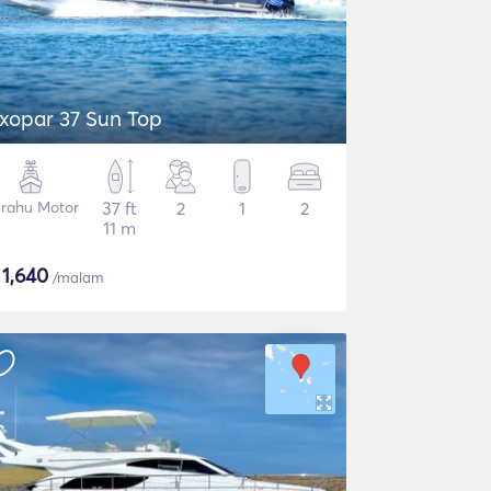
xopar 37 Sun Top
rahu Motor
37 ft
2
1
2
11 m
$
1,640
/malam