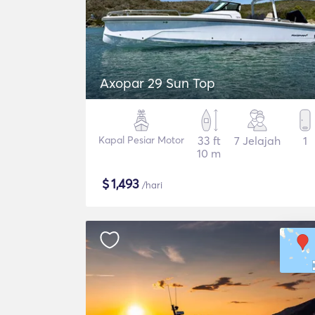
Axopar 29 Sun Top
Kapal Pesiar Motor
33 ft
7 Jelajah
1
10 m
$
1,493
/hari