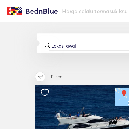
BednBlue
| Harga selalu termasuk kru.
Filter