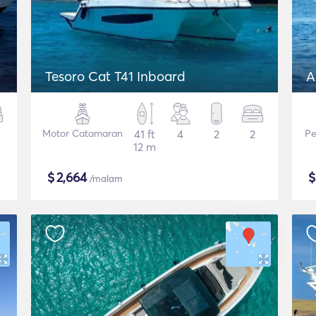
Tesoro Cat T41 Inboard
A
Motor Catamaran
41 ft
4
2
2
Pe
12 m
$
2,664
/malam