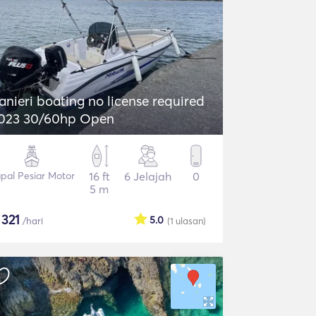
anieri boating no license required
023 30/60hp Open
pal Pesiar Motor
16 ft
6 Jelajah
0
5 m
$
321
5.0
/hari
(1
ulasan
)