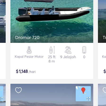
Dromor 720
T
Kapal Pesiar Motor
25 ft
9 Jelajah
0
Ka
8 m
$
1,148
/hari