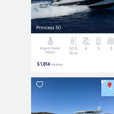
Princess 50
Kapal Pesiar
50 ft
4
3
3
Motor
15 m
$
1,814
/malam