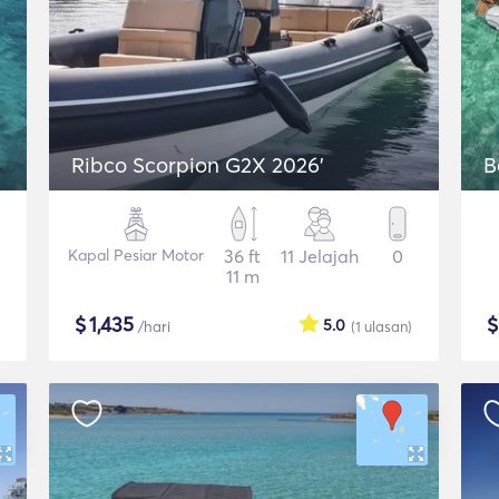
Ribco Scorpion G2X 2026'
B
Kapal Pesiar Motor
36 ft
11 Jelajah
0
11 m
$
1,435
5.0
/hari
(1
ulasan
)