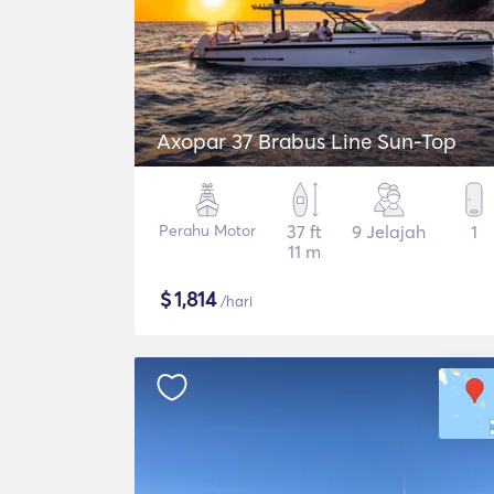
Axopar 37 Brabus Line Sun-Top
Perahu Motor
37 ft
9 Jelajah
1
11 m
$
1,814
/hari