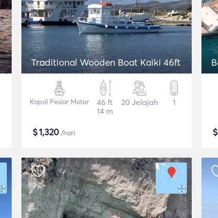
Traditional Wooden Boat Kaiki 46ft
B
Kapal Pesiar Motor
46 ft
20 Jelajah
1
14 m
$
1,320
/hari