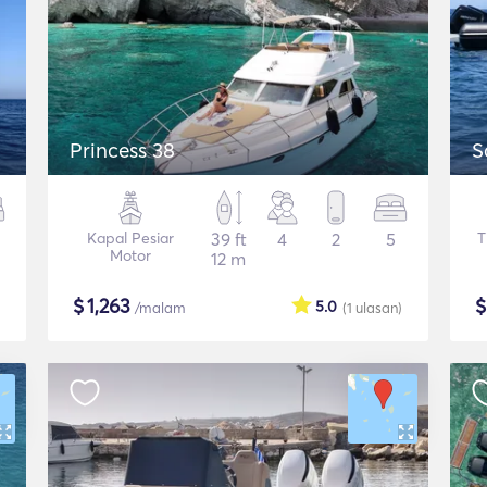
Princess 38
S
Kapal Pesiar
39 ft
4
2
5
T
Motor
12 m
$
1,263
5.0
/malam
(1
ulasan
)