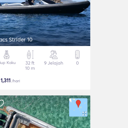
acs Strider 10
iup Kaku
32 ft
9 Jelajah
0
10 m
$
1,311
/hari