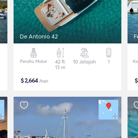
De Antonio 42
F
Perahu Motor
42 ft
10 Jelajah
1
Ka
13 m
$
2,664
/hari