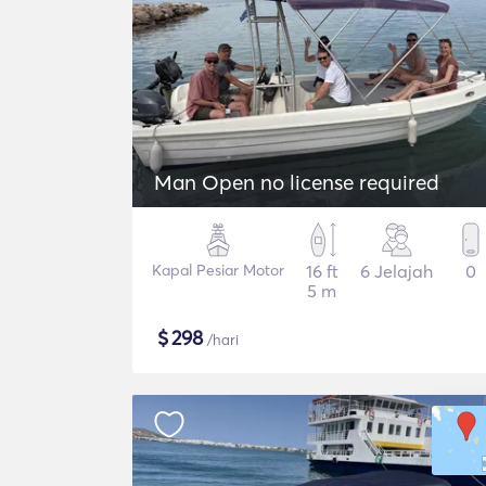
Man Open no license required
Kapal Pesiar Motor
16 ft
6 Jelajah
0
5 m
$
298
/hari