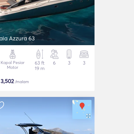
aia Azzura 63
Kapal Pesiar
63 ft
6
3
3
Motor
19 m
$
3,502
/malam