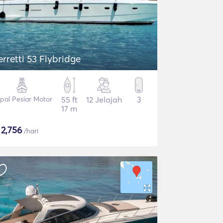
erretti 53 Flybridge
pal Pesiar Motor
55 ft
12 Jelajah
3
17 m
$
2,756
/hari