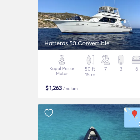
Hatteras 50 Convertible
Kapal Pesiar
50 ft
7
3
6
Motor
15 m
$
1,263
/malam