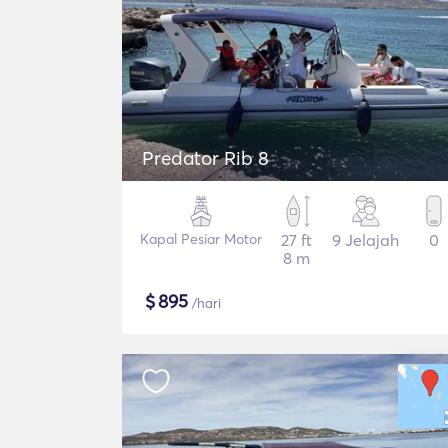
Predator Rib 8
Kapal Pesiar Motor
27 ft
9 Jelajah
0
8 m
$
895
/hari