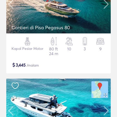
Cantieri di Pisa Pegasus 80
Kapal Pesiar Motor
80 ft
10
3
9
24 m
$
3,445
/malam