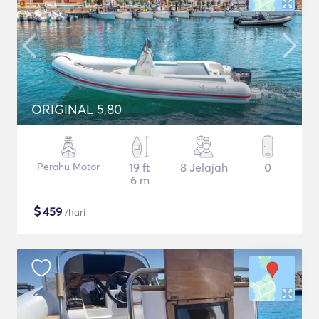
ORIGINAL 5,80
Perahu Motor
19 ft
8 Jelajah
0
6 m
$
459
/hari