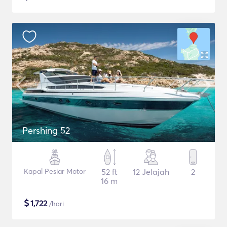
Pershing 52
Kapal Pesiar Motor
52 ft
12 Jelajah
2
16 m
$
1,722
/hari