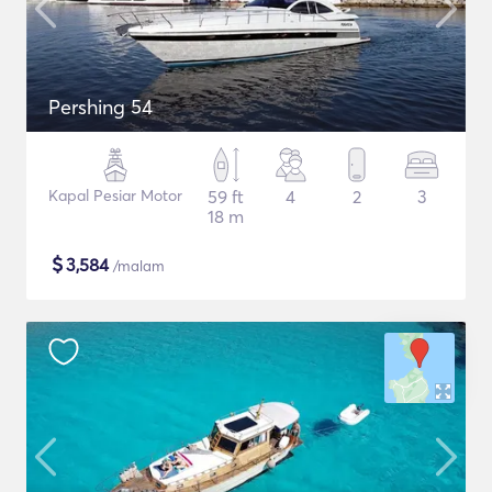
Pershing 54
Kapal Pesiar Motor
59 ft
4
2
3
18 m
$
3,584
/malam