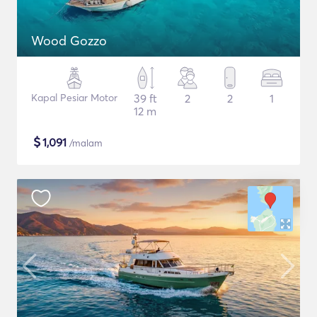
Wood Gozzo
Kapal Pesiar Motor
39 ft
2
2
1
12 m
$
1,091
/malam