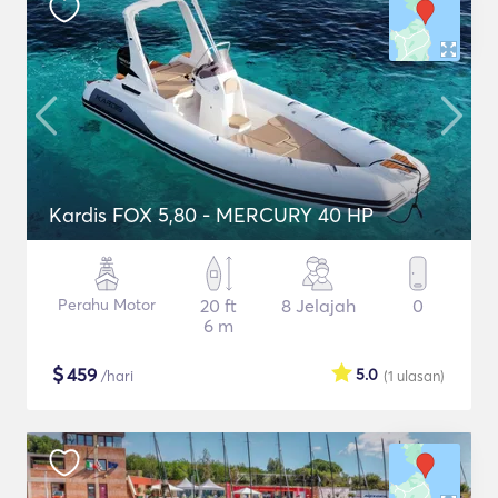
Kardis FOX 5,80 - MERCURY 40 HP
Perahu Motor
20 ft
8 Jelajah
0
6 m
$
459
5.0
/hari
(1
ulasan
)