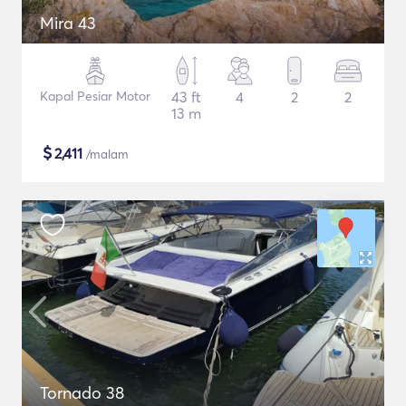
Mira 43
Kapal Pesiar Motor
43 ft
4
2
2
13 m
$
2,411
/malam
Tornado 38