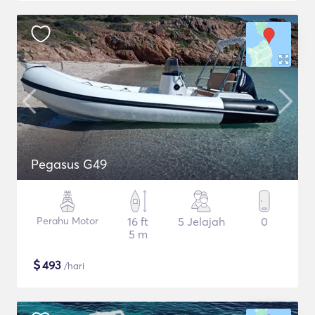
Pegasus G49
Perahu Motor
16 ft
5 Jelajah
0
5 m
$
493
/hari