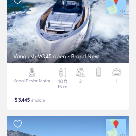
Vanquish VQ45 open - Brand New
Kapal Pesiar Motor
48 ft
2
1
1
15 m
$
3,445
/malam