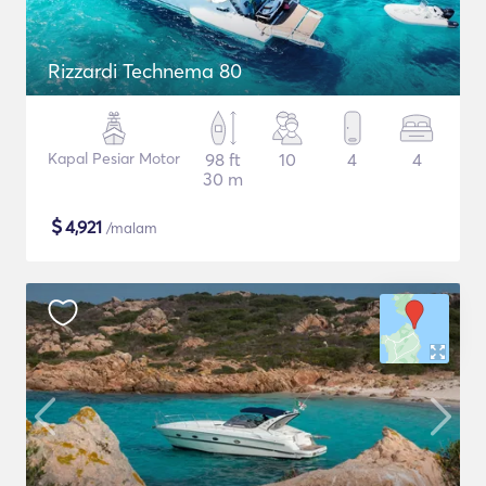
Rizzardi Technema 80
Kapal Pesiar Motor
98 ft
10
4
4
30 m
$
4,921
/malam