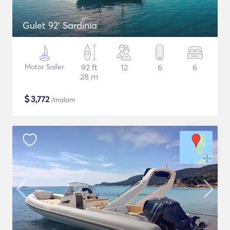
Gulet 92' Sardinia
Motor Sailer
92 ft
12
6
6
28 m
$
3,772
/malam