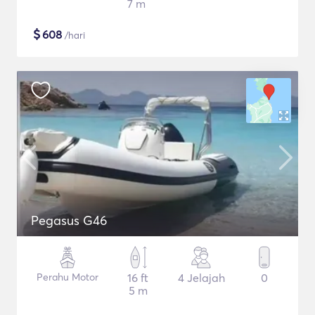
7 m
$
608
/hari
Pegasus G46
Perahu Motor
16 ft
4 Jelajah
0
5 m