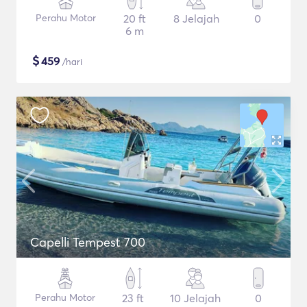
Perahu Motor
20 ft
8 Jelajah
0
6 m
$
459
/hari
Capelli Tempest 700
Perahu Motor
23 ft
10 Jelajah
0