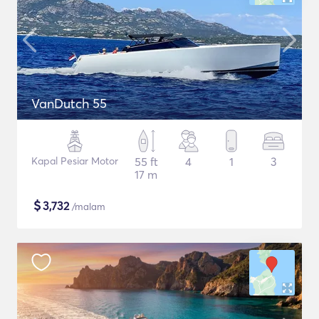
VanDutch 55
Kapal Pesiar Motor
55 ft
4
1
3
17 m
$
3,732
/malam