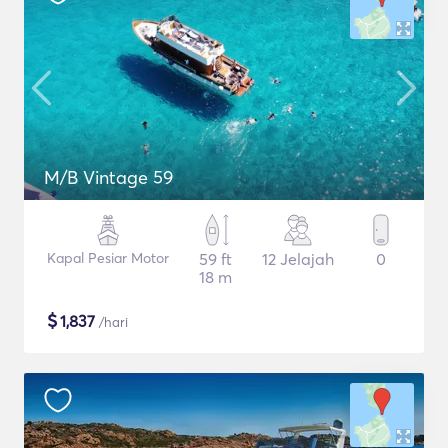
M/B Vintage 59
Kapal Pesiar Motor
59 ft
12 Jelajah
0
18 m
$
1,837
/hari