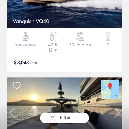
Vanquish VQ40
Speedboat
40 ft
10 Jelajah
0
12 m
$
3,043
/hari
Filter