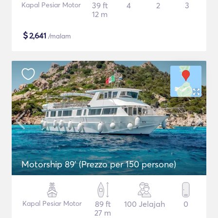
Kapal Pesiar Motor
39 ft
4
2
3
12 m
$
2,641
/malam
Motorship 89' (Prezzo per 150 persone)
Kapal Pesiar Motor
89 ft
100 Jelajah
0
27 m