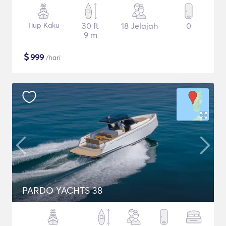
Tiup Kaku
30 ft
18 Jelajah
0
9 m
$
999
/hari
PARDO YACHTS 38