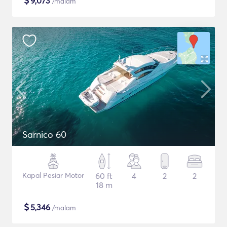
$
9,073
/malam
Sarnico 60
Kapal Pesiar Motor
60 ft
4
2
2
18 m
$
5,346
/malam