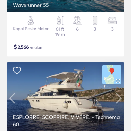
Waverunner 55
Kapal Pesiar Motor
61 ft
6
3
3
19 m
$
2,566
/malam
ESPLORRE. SCOPRIRE. VIVERE. - Technema
60