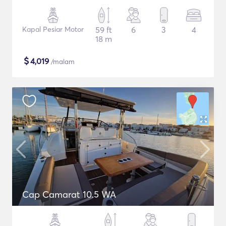
Kapal Pesiar Motor
59 ft
6
3
4
18 m
$
4,019
/malam
Cap Camarat 10.5 WA