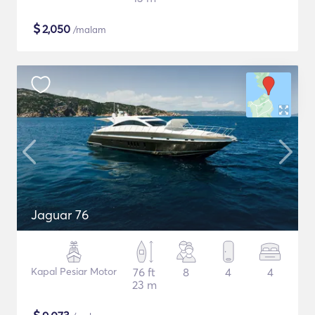
$
2,050
/malam
Jaguar 76
Kapal Pesiar Motor
76 ft
8
4
4
23 m