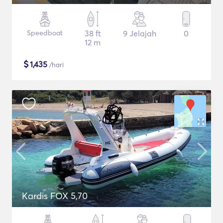
Speedboat
38 ft
9 Jelajah
0
12 m
$
1,435
/hari
Kardis FOX 5,70