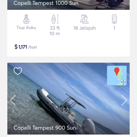
Capelli Tempest 1000 Sun
Tiup Kaku
33 ft
18 Jelajah
1
10 m
$
1,171
/hari
Capelli Tempest 900 Sun