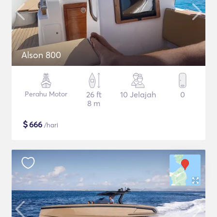
Alson 800
Perahu Motor
26 ft
10 Jelajah
0
8 m
$
666
/hari