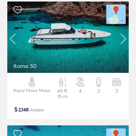
Itama 50
Kapal Pesiar Motor
49 ft
4
2
3
15 m
$
2,148
/malam