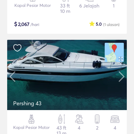
Kapal Pesiar Motor
33 ft
6 Jelajah
1
10 m
$
2,067
5.0
/hari
(1
ulasan
)
Pershing 43
Kapal Pesiar Motor
43 ft
4
2
4
13 m