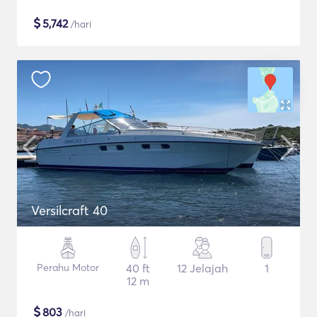
$
5,742
/hari
Versilcraft 40
Perahu Motor
40 ft
12 Jelajah
1
12 m
$
803
/hari