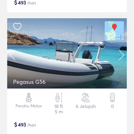
$
493
/hari
Pegasus G56
Perahu Motor
18 ft
6 Jelajah
0
5 m
$
493
/hari