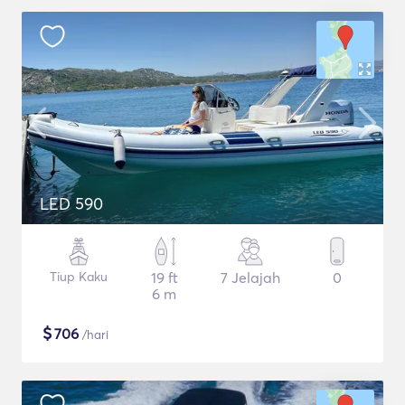
LED 590
Tiup Kaku
19 ft
7 Jelajah
0
6 m
$
706
/hari