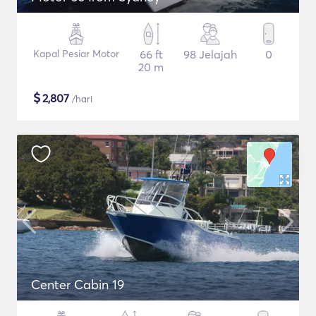
Kapal Pesiar Motor
66 ft
98 Jelajah
0
20 m
$
2,807
/hari
Center Cabin 19