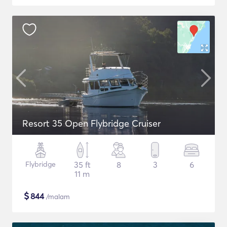
Resort 35 Open Flybridge Cruiser
Flybridge
35 ft
8
3
6
11 m
$
844
/malam