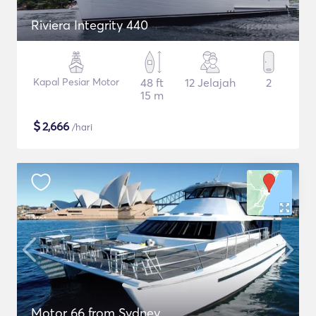
Riviera Integrity 440
Kapal Pesiar Motor
48 ft
12 Jelajah
2
15 m
$
2,666
/hari
Motor 66 from Sydney