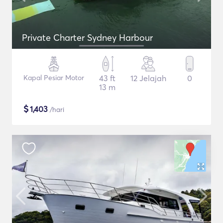
Private Charter Sydney Harbour
Kapal Pesiar Motor
43 ft
12 Jelajah
0
13 m
$
1,403
/hari