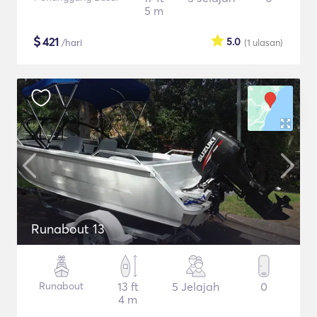
5 m
$
421
5.0
/hari
(1
ulasan
)
Runabout 13
Runabout
13 ft
5 Jelajah
0
4 m