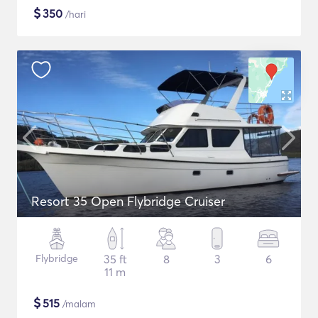
$
350
/hari
Resort 35 Open Flybridge Cruiser
Flybridge
35 ft
8
3
6
11 m
$
515
/malam