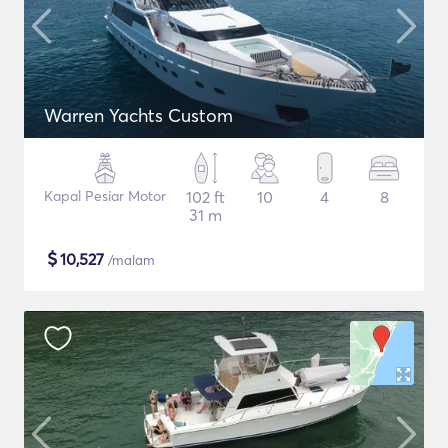
Warren Yachts Custom
Kapal Pesiar Motor
102 ft
10
4
8
31 m
$
10,527
/malam