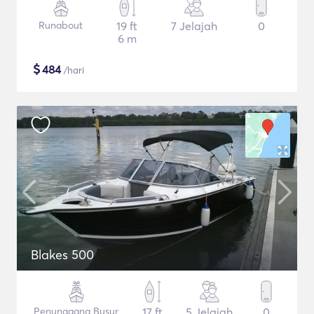
Runabout
19 ft
7 Jelajah
0
6 m
$
484
/hari
Blakes 500
Penunggang Busur
17 ft
5 Jelajah
0