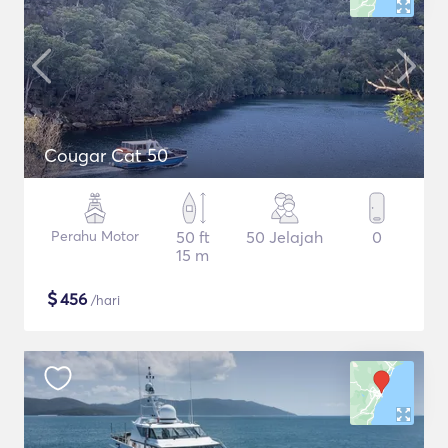
Cougar Cat 50
Perahu Motor
50 ft
50 Jelajah
0
15 m
$
456
/hari