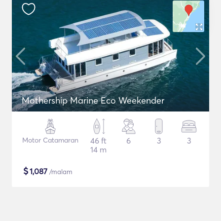
Mothership Marine Eco Weekender
Motor Catamaran
46 ft
6
3
3
14 m
$
1,087
/malam