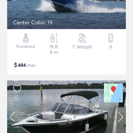
Center Cabin 19
Runabout
19 ft
7 Jelajah
0
6 m
$
484
/hari