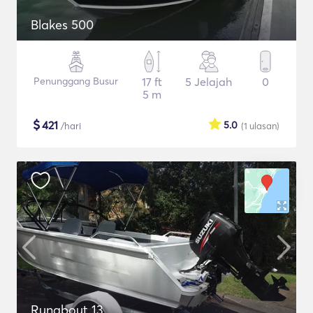
Blakes 500
Penunggang Busur
17 ft
5 Jelajah
0
5 m
$
421
5.0
/hari
(1
ulasan
)
Runabout 13