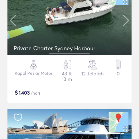
Private Charter Sydney Harbour
Kapal Pesiar Motor
43 ft
12 Jelajah
0
13 m
$
1,403
/hari