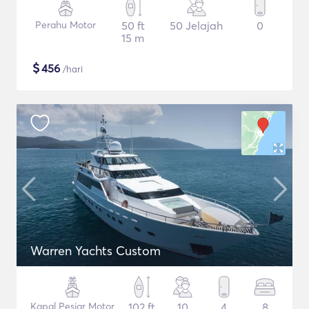
Perahu Motor
50 ft
50 Jelajah
0
15 m
$
456
/hari
Warren Yachts Custom
Kapal Pesiar Motor
102 ft
10
4
8