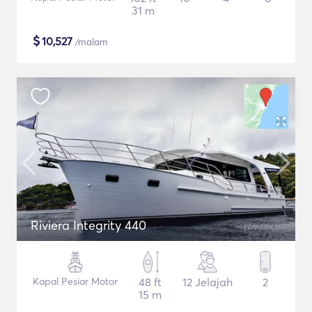
31 m
$
10,527
/malam
Riviera Integrity 440
Kapal Pesiar Motor
48 ft
12 Jelajah
2
15 m