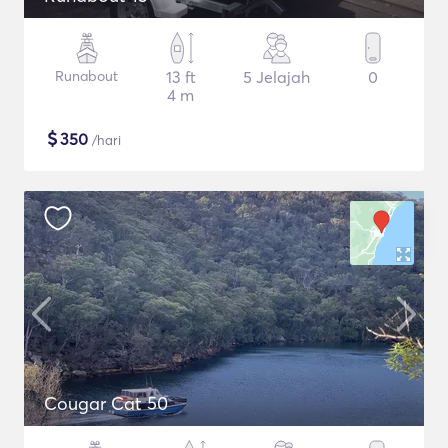
Runabout
13 ft
5 Jelajah
0
4 m
$
350
/hari
Cougar Cat 50