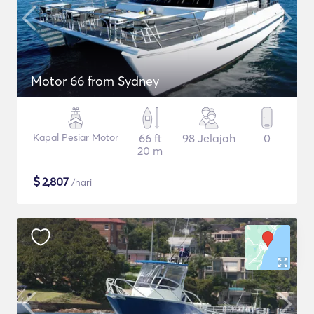
Motor 66 from Sydney
Kapal Pesiar Motor
66 ft
98 Jelajah
0
20 m
$
2,807
/hari