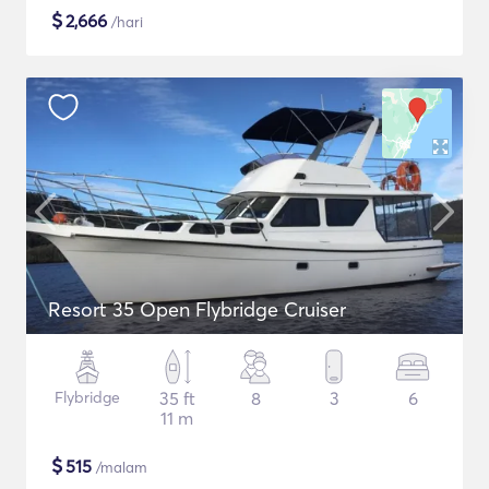
$
2,666
/hari
Resort 35 Open Flybridge Cruiser
Flybridge
35 ft
8
3
6
11 m
$
515
/malam