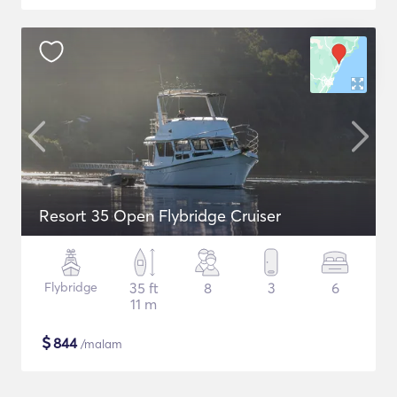
Resort 35 Open Flybridge Cruiser
Flybridge
35 ft
8
3
6
11 m
$
844
/malam