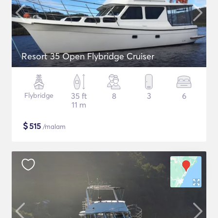
Resort 35 Open Flybridge Cruiser
Flybridge
35 ft
8
3
6
11 m
$
515
/malam