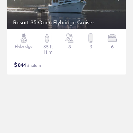
Resort 35 Open Flybridge Cruiser
Flybridge
35 ft
8
3
6
11 m
$
844
/malam