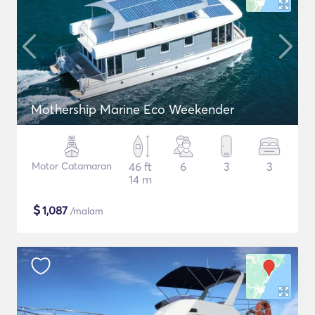
Mothership Marine Eco Weekender
Motor Catamaran
46 ft
6
3
3
14 m
$
1,087
/malam