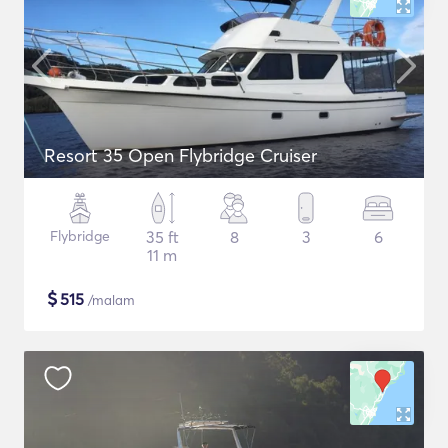
Resort 35 Open Flybridge Cruiser
Flybridge
35 ft
8
3
6
11 m
$
515
/malam