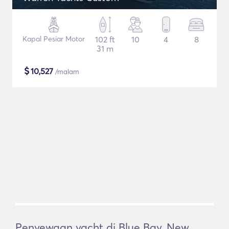
Kapal Pesiar Motor
102 ft
10
4
8
31 m
$
10,527
/malam
Penyewaan yacht di Blue Bay, New