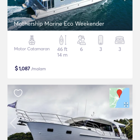
Mothership Marine Eco Weekender
Motor Catamaran
46 ft
6
3
3
14 m
$
1,087
/malam