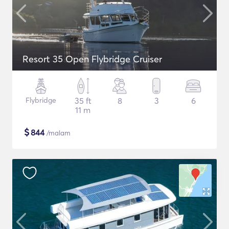
Resort 35 Open Flybridge Cruiser
Flybridge
35 ft
8
3
6
11 m
$
844
/malam