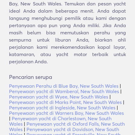
Bay, New South Wales. Temukan dan pesan yacht
ideal Anda dalam beberapa menit. Anda dapat
langsung menghubungi pemilik atau kami dengan
pertanyaan apa pun yang Anda miliki. Jika Anda
masih belum bisa memutuskan perahu yang
sempurna untuk liburan Anda, biarkan ahli
perjalanan kami merekomendasikan kapal layar,
katamaran, atau yacht motor terbaik untuk
perjalanan Anda.
Pencarian serupa
Penyewaan Perahu di Blue Bay, New South Wales
|
Penyewaan yacht di Wamberal, New South Wales
|
Penyewaan yacht di Wyee, New South Wales
|
Penyewaan yacht di Marks Point, New South Wales
|
Penyewaan yacht di Ingleside, New South Wales
|
Penyewaan yacht di Warners Bay, New South Wales
|
Penyewaan yacht di Charlestown, New South
Wales
|
Penyewaan yacht di Oxford Falls, New South
Wales
|
Penyewaan yacht di Davidson, New South
Wales
|
Penyewaan yacht di Forestville, New South