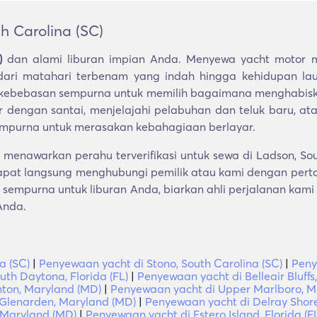
h Carolina (SC)
)
dan alami liburan impian Anda. Menyewa yacht motor 
ari matahari terbenam yang indah hingga kehidupan lau
a kebebasan sempurna untuk memilih bagaimana menghabisk
ar dengan santai, menjelajahi pelabuhan dan teluk baru, a
empurna untuk merasakan kebahagiaan berlayar.
menawarkan perahu terverifikasi untuk sewa di Ladson, Sou
pat langsung menghubungi pemilik atau kami dengan perta
sempurna untuk liburan Anda, biarkan ahli perjalanan kami
Anda.
a (SC)
|
Penyewaan yacht di Stono, South Carolina (SC)
|
Peny
th Daytona, Florida (FL)
|
Penyewaan yacht di Belleair Bluffs,
nton, Maryland (MD)
|
Penyewaan yacht di Upper Marlboro, M
Glenarden, Maryland (MD)
|
Penyewaan yacht di Delray Shores
 Maryland (MD)
|
Penyewaan yacht di Estero Island, Florida (F