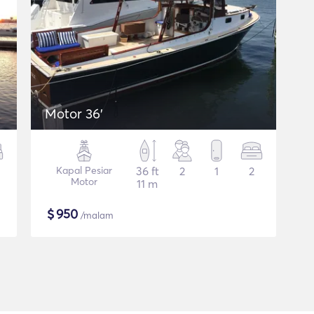
Motor 36'
Kapal Pesiar
36 ft
2
1
2
Motor
11 m
$
950
/malam