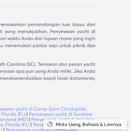
menawarkan pemandangan luar biasa dari
t yang menakjubkan. Penyewaan yacht di
an waktu Anda dan tujuan mana yang ingin
tau menemukan pantai sepi untuk piknik dan
th Carolina (SC). Temukan dan pesan yacht
nyaan apa pun yang Anda miliki. Jika Anda
 merekomendasikan kapal layar, katamaran,
ewaan yacht di Camp Saint Christopher,
 Florida (FL)
|
Penyewaan yacht di Sunshine
aryland (MD)
|
Penyewaan yacht di Yorkshire
Mata Uang, Bahasa & Lainnya
, Florida (FL)
|
Penyewaan yacht di Boca
L)
|
Penyewaan yacht di Cypress Isles