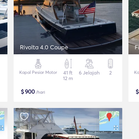
Rivolta 4.0 Coupe
F
Kapal Pesiar Motor
41 ft
6 Jelajah
2
Ka
12 m
$
900
/hari