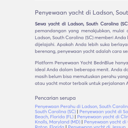
Penyewaan yacht di Ladson, Sout
Sewa yacht di Ladson, South Carolina (SC
pemandangan yang menakjubkan, mulai d
Ladson, South Carolina (SC) memberi And
dijelajahi. Apakah Anda lebih suka berlay
berenang, penyewaan yacht adalah cara s
Platform Penyewaan Yacht BednBlue hanya 
ideal Anda dalam beberapa menit. Anda da
masih belum bisa memutuskan perahu yang 
atau yacht motor terbaik untuk perjalanan 
Pencarian serupa
Penyewaan Perahu di Ladson, South Carolin
South Carolina (SC)
|
Penyewaan yacht di Sou
Beach, Florida (FL)
|
Penyewaan yacht di Cli
Knolls, Maryland (MD)
|
Penyewaan yacht di 
Raton, Florida
|
Penyewaan yacht di Jessup,