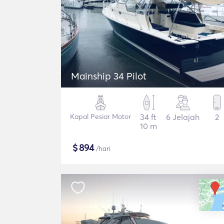
Mainship 34 Pilot
Kapal Pesiar Motor
34 ft
6 Jelajah
2
10 m
$
894
/hari