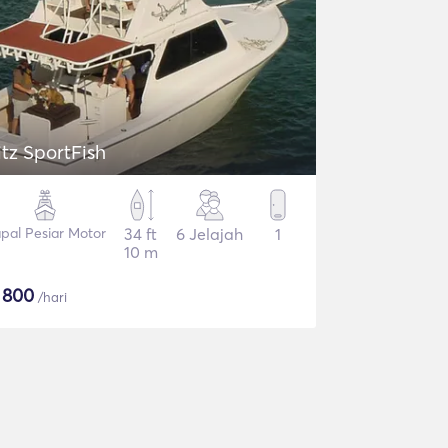
itz SportFish
pal Pesiar Motor
34 ft
6 Jelajah
1
10 m
$
800
/hari