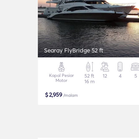
Searay FlyBridge 52 ft
Kapal Pesiar
52 ft
12
4
5
Motor
16 m
$
2,959
/malam