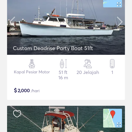
Custom Deadrise Party Boat 51ft
Kapal Pesiar Motor
51 ft
20 Jelajah
1
16 m
$
2,000
/hari