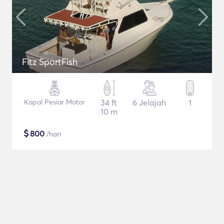
Fitz SportFish
Kapal Pesiar Motor
34 ft
6 Jelajah
1
10 m
$
800
/hari