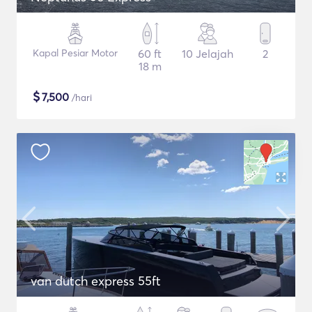
Kapal Pesiar Motor
60 ft
10 Jelajah
2
18 m
$
7,500
/hari
van dutch express 55ft