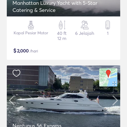
Manhattan Luxury Yacht with 5-Star
Catering & Service
Kapal Pesiar Motor
40 ft
6 Jelajah
1
12 m
$
2,000
/hari
Neptunus 56 Express