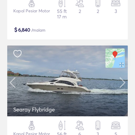
Kapal Pesiar Motor
55 ft
2
2
3
17 m
$
6,840
/malam
Searay Flybridge
Kapal Pesiar Motor
56 ft
6
3
5