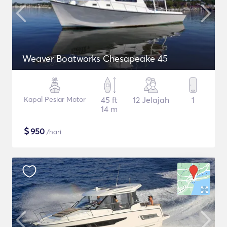
Weaver Boatworks Chesapeake 45
Kapal Pesiar Motor
45 ft
12 Jelajah
1
14 m
$
950
/hari