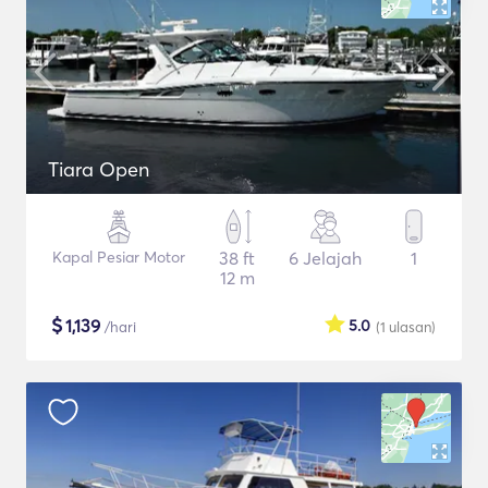
Tiara Open
Kapal Pesiar Motor
38 ft
6 Jelajah
1
12 m
$
1,139
5.0
/hari
(1
ulasan
)