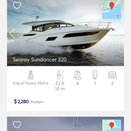
Searay Sundancer 320
Kapal Pesiar Motor
32 ft
4
1
2
10 m
$
2,280
/malam