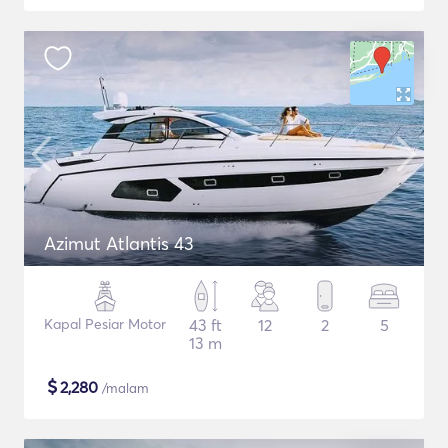
Azimut Atlantis 43
Kapal Pesiar Motor
43 ft
12
2
5
13 m
$
2,280
/malam