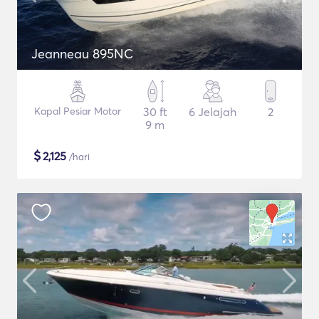
Jeanneau 895NC
Kapal Pesiar Motor
30 ft
6 Jelajah
2
9 m
$
2,125
/hari