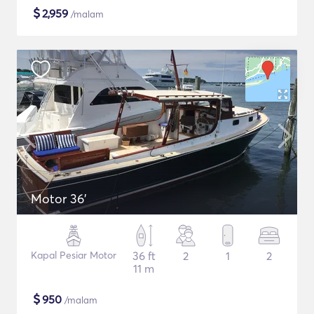
$
2,959
/malam
Motor 36'
Kapal Pesiar Motor
36 ft
2
1
2
11 m
$
950
/malam