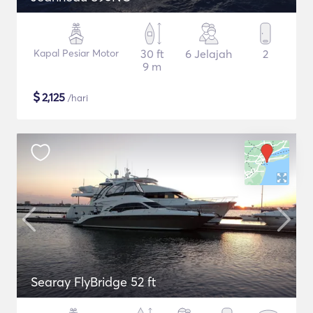
Kapal Pesiar Motor
30 ft
6 Jelajah
2
9 m
$
2,125
/hari
Searay FlyBridge 52 ft