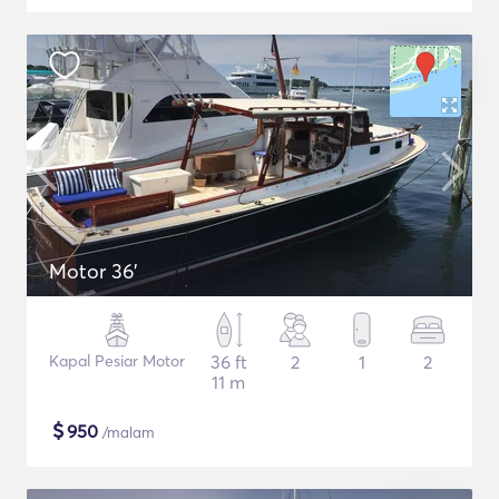
Motor 36'
Kapal Pesiar Motor
36 ft
2
1
2
11 m
$
950
/malam