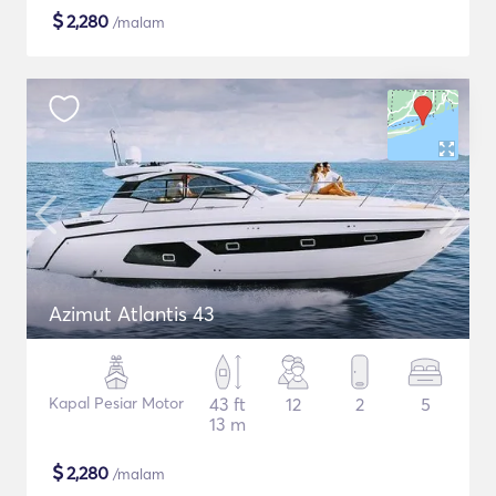
$
2,280
/malam
Azimut Atlantis 43
Kapal Pesiar Motor
43 ft
12
2
5
13 m
$
2,280
/malam