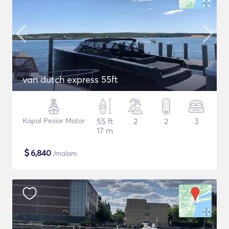
van dutch express 55ft
Kapal Pesiar Motor
55 ft
2
2
3
17 m
$
6,840
/malam