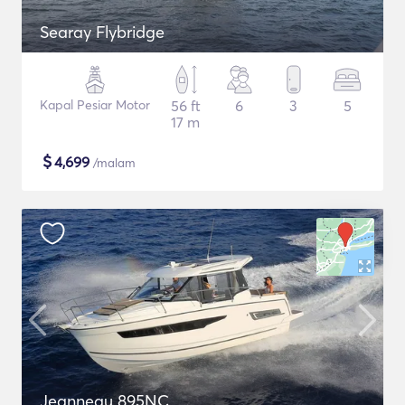
Searay Flybridge
Kapal Pesiar Motor
56 ft
6
3
5
17 m
$
4,699
/malam
Jeanneau 895NC