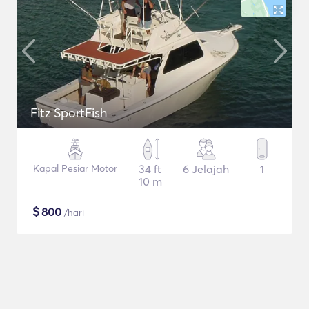
Fitz SportFish
Kapal Pesiar Motor
34 ft
6 Jelajah
1
10 m
$
800
/hari