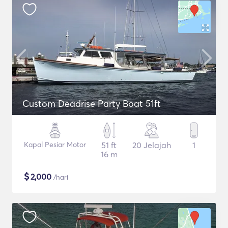
Custom Deadrise Party Boat 51ft
Kapal Pesiar Motor
51 ft
20 Jelajah
1
16 m
$
2,000
/hari