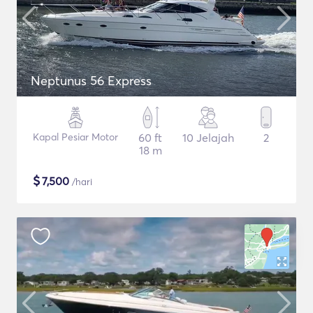
Neptunus 56 Express
Kapal Pesiar Motor
60 ft
10 Jelajah
2
18 m
$
7,500
/hari