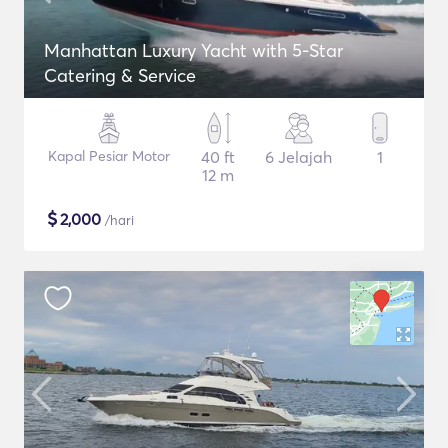
Manhattan Luxury Yacht with 5-Star
Catering & Service
Kapal Pesiar Motor
40 ft
6 Jelajah
1
12 m
$
2,000
/hari