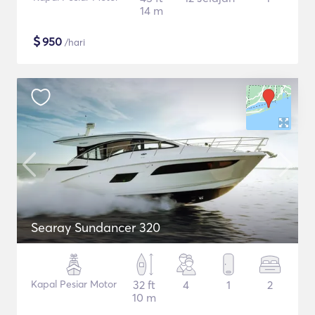
14 m
$
950
/hari
Searay Sundancer 320
Kapal Pesiar Motor
32 ft
4
1
2
10 m