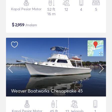
Kapal Pesiar Motor
52 ft
12
4
5
16 m
$
2,959
/malam
Weaver Boatworks Chesapeake 45
Kapal Pesiar Motor
45 ft
12 Jelajah
1