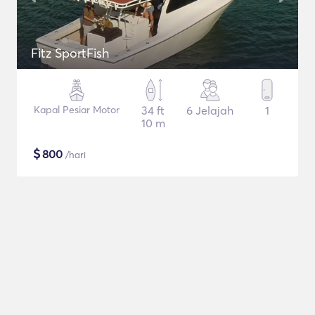
Fitz SportFish
Kapal Pesiar Motor
34 ft
6 Jelajah
1
10 m
$
800
/hari