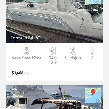
Formula 34 PC
Kapal Pesiar Motor
34 ft
6 Jelajah
2
10 m
$
1,665
/hari