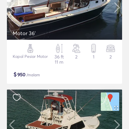
Motor 36'
Kapal Pesiar Motor
36 ft
2
1
2
11 m
$
950
/malam