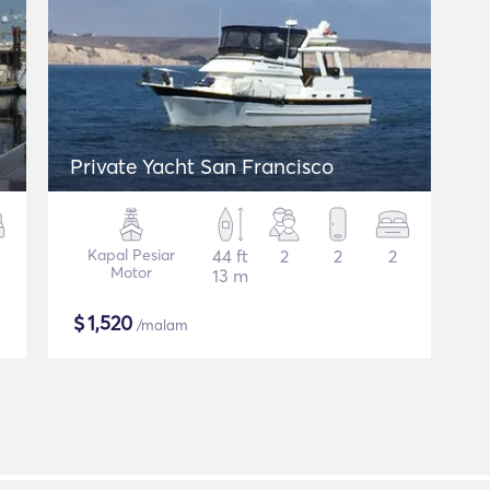
Private Yacht San Francisco
Kapal Pesiar
44 ft
2
2
2
Motor
13 m
$
1,520
/malam