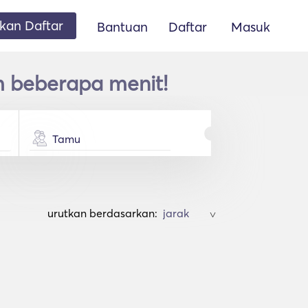
an Daftar
Bantuan
Daftar
Masuk
m beberapa menit!
Tamu
urutkan berdasarkan:
>