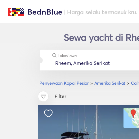
BednBlue
| Harga selalu termasuk kru.
Sewa yacht di Rh
Lokasi awal
Penyewaan Kapal Pesiar
Amerika Serikat
Cali
Filter