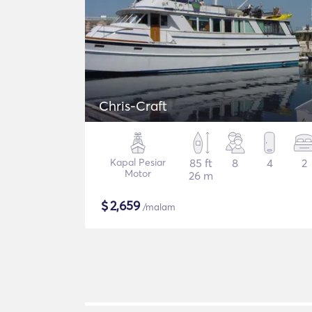
Chris-Craft
Kapal Pesiar
85 ft
8
4
2
Motor
26 m
$
2,659
/malam