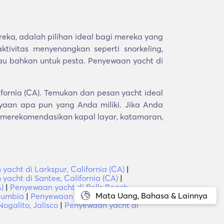
eka, adalah pilihan ideal bagi mereka yang
tivitas menyenangkan seperti snorkeling,
tau bahkan untuk pesta. Penyewaan yacht di
fornia (CA). Temukan dan pesan yacht ideal
aan apa pun yang Anda miliki. Jika Anda
 merekomendasikan kapal layar, katamaran,
acht di Larkspur, California (CA)
|
yacht di Santee, California (CA)
|
)
|
Penyewaan yacht di Bells Beach,
Mata Uang, Bahasa & Lainnya
olumbia
|
Penyewaan yacht di Palo Escopeta,
ogalito, Jalisco
|
Penyewaan yacht di