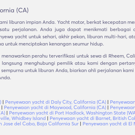
ornia (CA)
ami liburan impian Anda. Yacht motor, berkat kecepatan mer
atu perjalanan. Anda juga dapat menikmati berbagai ak
wa yacht untuk sehari, akhir pekan, liburan multi-hari, a
rna untuk menciptakan kenangan seumur hidup.
enawarkan perahu terverifikasi untuk sewa di Rheem, Cali
langsung menghubungi pemilik atau kami dengan pertany
sempurna untuk liburan Anda, biarkan ahli perjalanan kami
Anda.
)
|
Penyewaan yacht di Daly City, California (CA)
|
Penyewaan y
|
Penyewaan yacht di Maywood, California (CA)
|
Penyewaan 
CA)
|
Penyewaan yacht di Port Hadlock, Washington State (WA
ille, Whidbey Island
|
Penyewaan yacht di Barnet, British C
 Jose del Cabo, Baja California Sur
|
Penyewaan yacht di El N