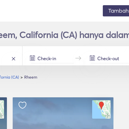
Tambahk
eem, California (CA) hanya dala
fornia (CA)
Rheem