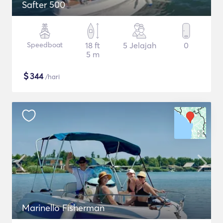
Safter 500
Speedboat
18 ft
5 Jelajah
0
5 m
$
344
/hari
Marinello Fisherman