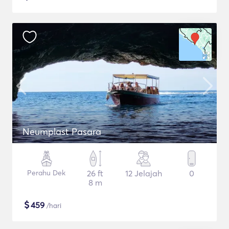
Neumplast Pasara
Perahu Dek
26 ft
12 Jelajah
0
8 m
$
459
/hari