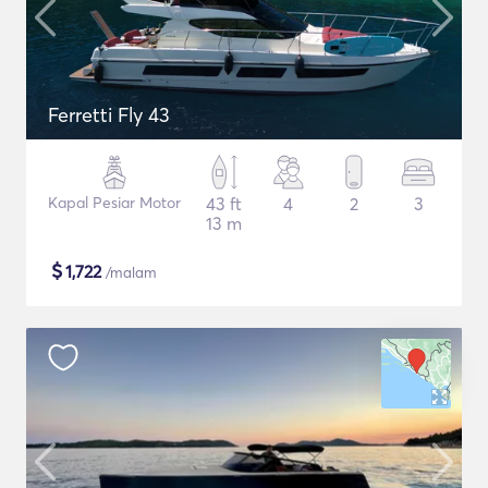
Ferretti Fly 43
Kapal Pesiar Motor
43 ft
4
2
3
13 m
$
1,722
/malam