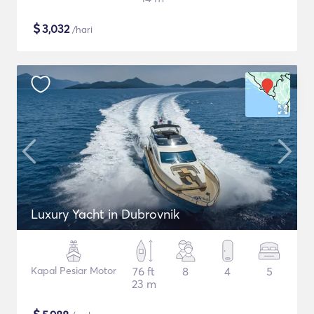
$
3,032
/hari
Luxury Yacht in Dubrovnik
Kapal Pesiar Motor
76 ft
8
4
5
23 m