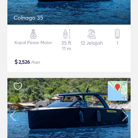
Colnago 35
Kapal Pesiar Motor
35 ft
12 Jelajah
1
11 m
$
2,526
/hari