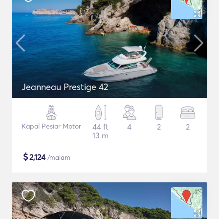
Jeanneau Prestige 42
Kapal Pesiar Motor
44 ft
4
2
2
13 m
$
2,124
/malam