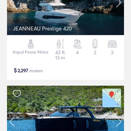
JEANNEAU Prestige 420
Kapal Pesiar Motor
43 ft
4
2
2
13 m
$
2,297
/malam