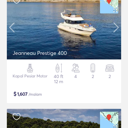
Jeanneau Prestige 400
Kapal Pesiar Motor
40 ft
4
2
2
12 m
$
1,607
/malam