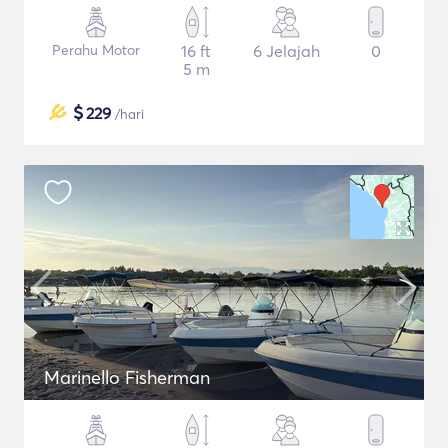
Perahu Motor
16 ft
6 Jelajah
0
5 m
$
229
/hari
Marinello Fisherman