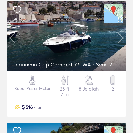
Jeanneau Cap Camarat 7.5 WA - Serie 2
Kapal Pesiar Motor
23 ft
8 Jelajah
2
7 m
$
516
/hari