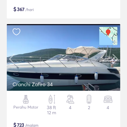
$
367
/hari
Cranchi Zafiro 34
Perahu Motor
38 ft
4
2
4
12 m
$
723
/malam