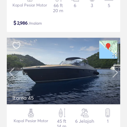
Kapal Pesiar Motor
66 ft
6
3
5
20 m
$
2,986
/malam
Itama 45
Kapal Pesiar Motor
45 ft
6 Jelajah
1
14 m