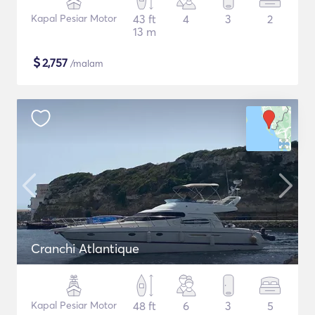
Kapal Pesiar Motor
43 ft
4
3
2
13 m
$
2,757
/malam
Cranchi Atlantique
Kapal Pesiar Motor
48 ft
6
3
5