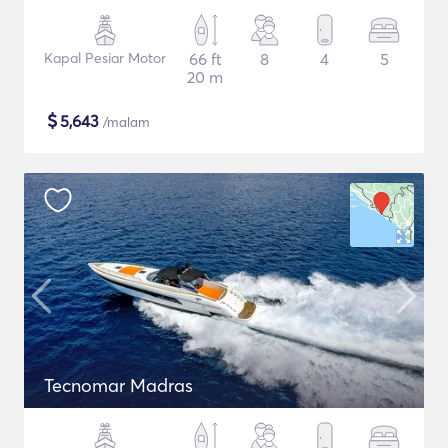
Kapal Pesiar Motor
66 ft
8
4
5
20 m
$
5,643
/malam
Tecnomar Madras