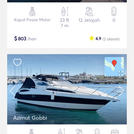
Kapal Pesiar Motor
23 ft
12 Jelajah
0
7 m
$
803
4.9
/hari
(2
ulasan
)
Azimut Gobbi