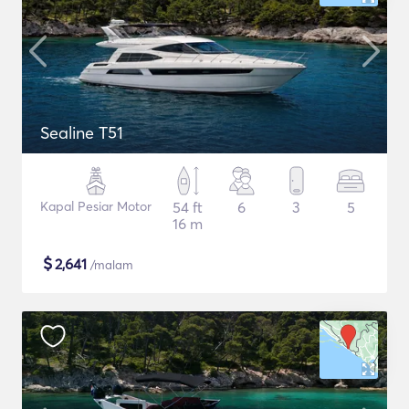
Sealine T51
Kapal Pesiar Motor
54 ft
6
3
5
16 m
$
2,641
/malam