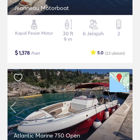
Jeanneau Motorboat
Kapal Pesiar Motor
30 ft
6 Jelajah
2
9 m
$
1,378
5.0
/hari
(23
ulasan
)
Atlantic Marine 750 Open