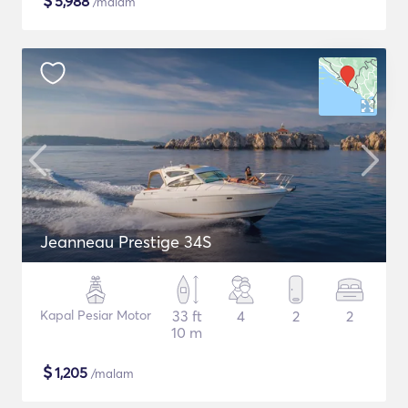
$
5,988
/malam
Jeanneau Prestige 34S
Kapal Pesiar Motor
33 ft
4
2
2
10 m
$
1,205
/malam