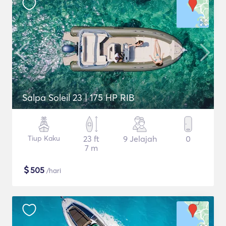
Salpa Soleil 23 | 175 HP RIB
Tiup Kaku
23 ft
9 Jelajah
0
7 m
$
505
/hari