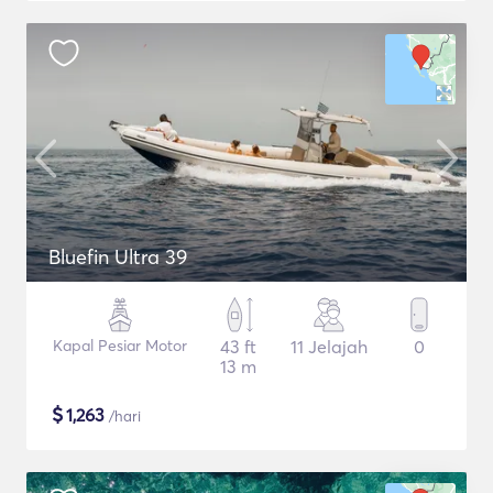
Bluefin Ultra 39
Kapal Pesiar Motor
43 ft
11 Jelajah
0
13 m
$
1,263
/hari