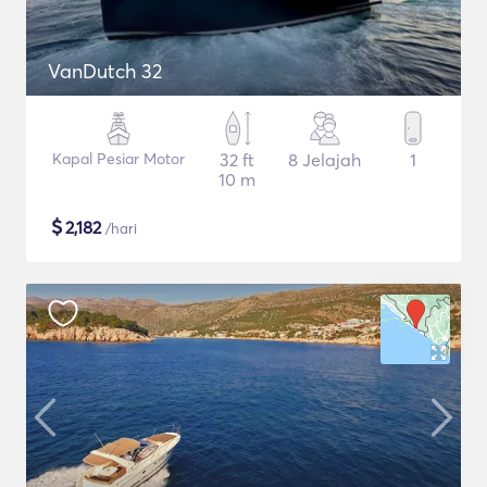
VanDutch 32
Kapal Pesiar Motor
32 ft
8 Jelajah
1
10 m
$
2,182
/hari