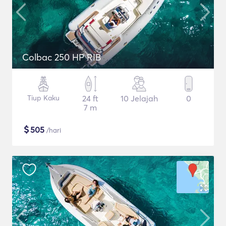
Colbac 250 HP RIB
Tiup Kaku
24 ft
10 Jelajah
0
7 m
$
505
/hari