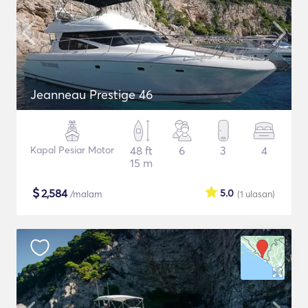
Jeanneau Prestige 46
Kapal Pesiar Motor
48 ft
6
3
4
15 m
$
2,584
5.0
/malam
(1
ulasan
)