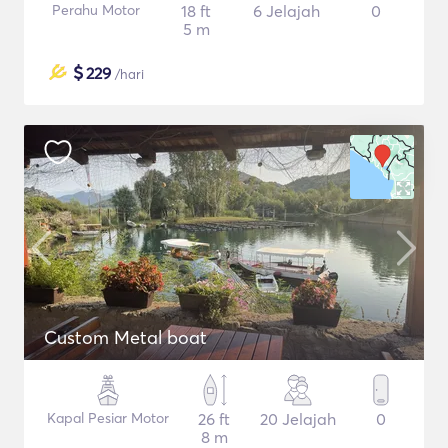
Perahu Motor
18 ft
6 Jelajah
0
5 m
$
229
/hari
Custom Metal boat
Kapal Pesiar Motor
26 ft
20 Jelajah
0
8 m