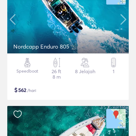
Nordcapp Enduro 805
Speedboat
26 ft
8 Jelajah
1
8 m
$
562
/hari