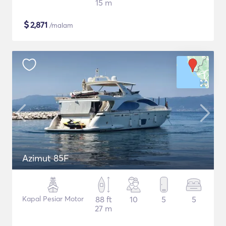
15 m
$
2,871
/malam
Azimut 85F
Kapal Pesiar Motor
88 ft
10
5
5
27 m