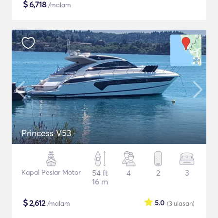
$
6,718
/malam
Princess V53
Kapal Pesiar Motor
54 ft
4
2
3
16 m
$
2,612
5.0
/malam
(3
ulasan
)