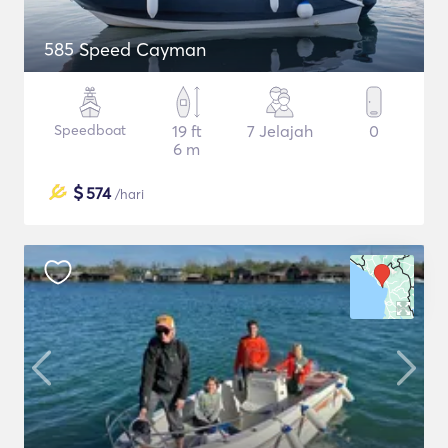
585 Speed Cayman
Speedboat
19 ft
7 Jelajah
0
6 m
$
574
/hari