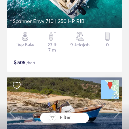
Scanner Envy 710 | 250 HP RIB
Tiup Kaku
23 ft
9 Jelajah
0
7 m
$
505
/hari
Filter