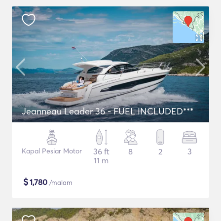
Jeanneau Leader 36 - FUEL INCLUDED***
Kapal Pesiar Motor
36 ft
8
2
3
11 m
$
1,780
/malam