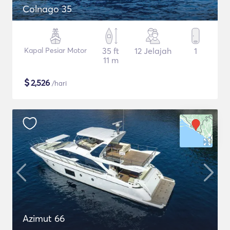
Colnago 35
Kapal Pesiar Motor
35 ft
12 Jelajah
1
11 m
$
2,526
/hari
Azimut 66