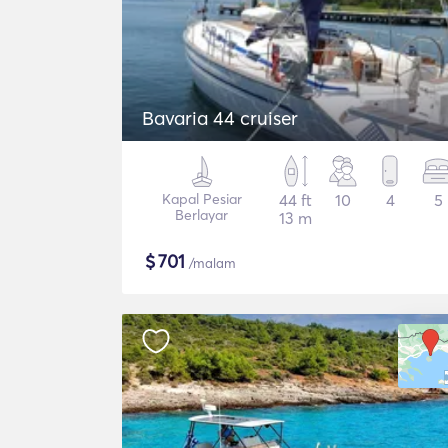
Bavaria 44 cruiser
Kapal Pesiar
44 ft
10
4
5
Berlayar
13 m
$
701
/malam