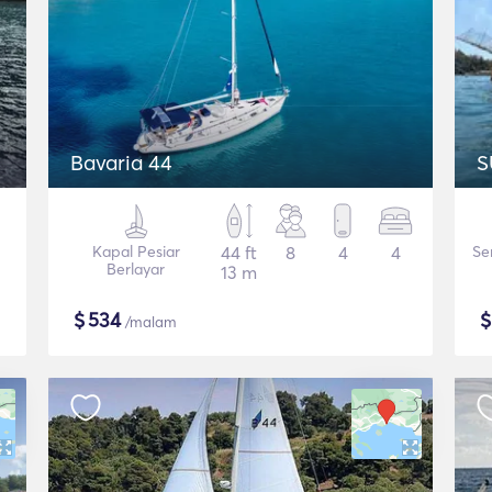
Bavaria 44
S
Kapal Pesiar
44 ft
8
4
4
Se
Berlayar
13 m
$
534
/malam