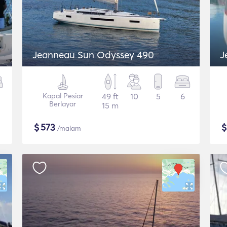
Jeanneau Sun Odyssey 490
J
Kapal Pesiar
49 ft
10
5
6
Berlayar
15 m
$
573
/malam