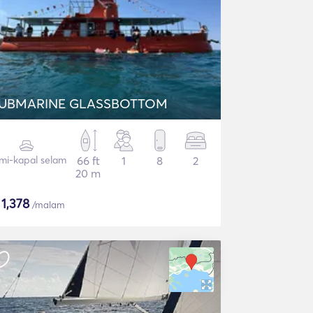
UBMARINE GLASSBOTTOM
mi-kapal selam
66 ft
1
8
2
20 m
$
1,378
/malam