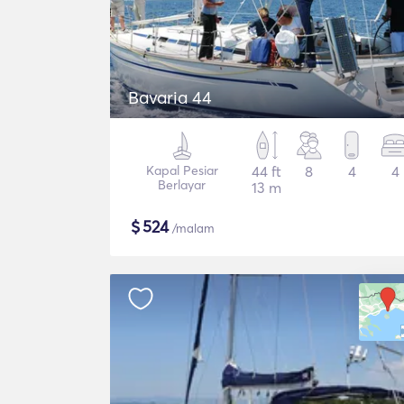
Bavaria 44
Kapal Pesiar
44 ft
8
4
4
Berlayar
13 m
$
524
/malam