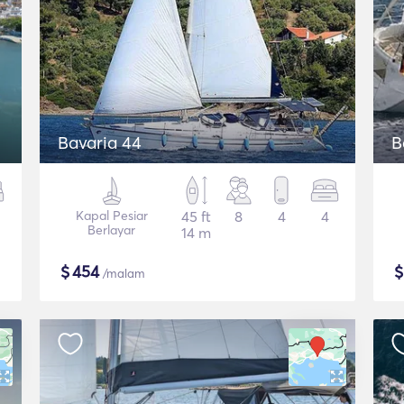
Bavaria 44
B
Kapal Pesiar
45 ft
8
4
4
Berlayar
14 m
$
454
/malam