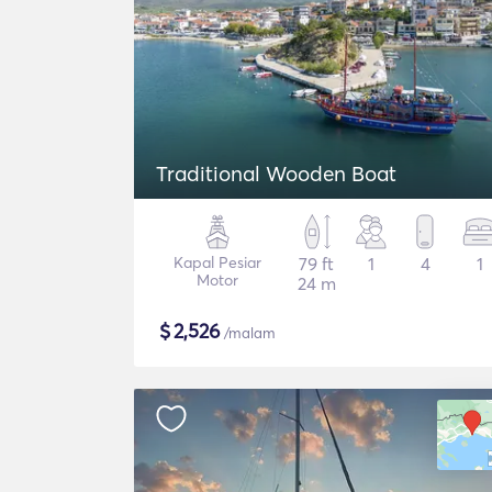
Traditional Wooden Boat
Kapal Pesiar
79 ft
1
4
1
Motor
24 m
$
2,526
/malam