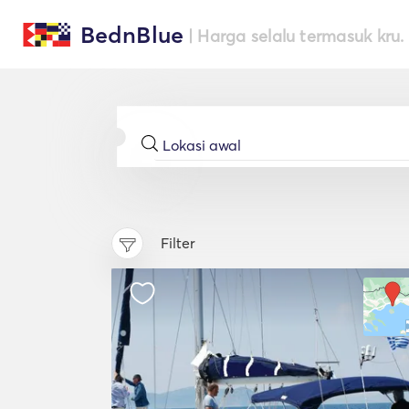
BednBlue
| Harga selalu termasuk kru.
Filter