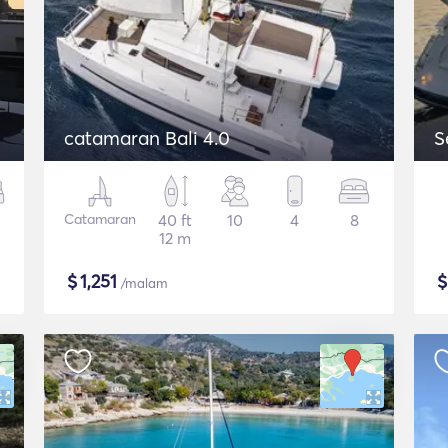
catamaran Bali 4.0
S
Catamaran
40 ft
10
4
8
12 m
$
1,251
/malam