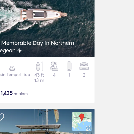
 Memorable Day in Northern
egean ☀️
sin Tempel Tiup
43 ft
4
1
2
13 m
$
1,435
/malam