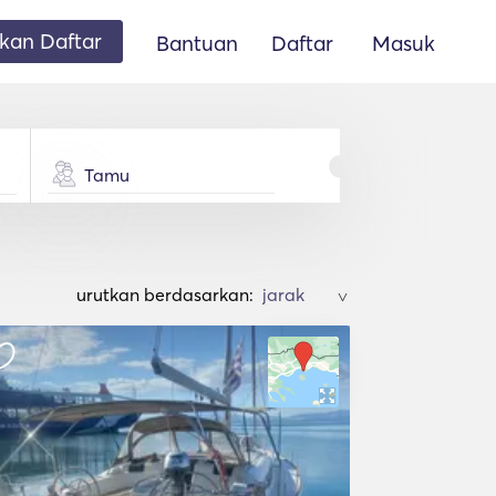
an Daftar
Bantuan
Daftar
Masuk
Tamu
urutkan berdasarkan:
>