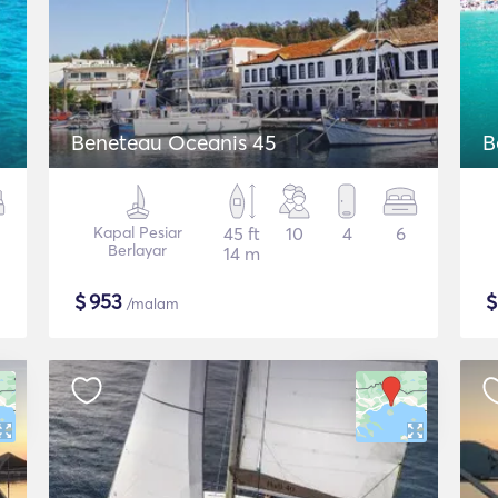
Beneteau Oceanis 45
B
Kapal Pesiar
45 ft
10
4
6
Berlayar
14 m
$
953
/malam