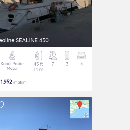
ealine SEALINE 450
Kapal Pesiar
45 ft
7
3
4
Motor
14 m
$
1,952
/malam