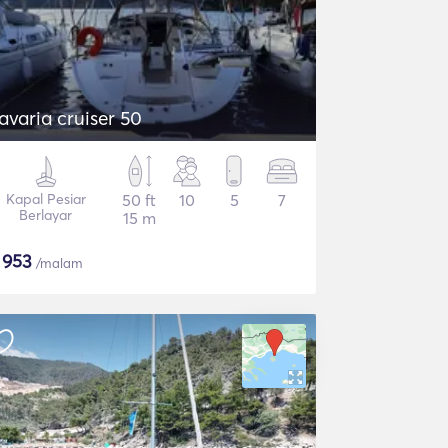
avaria cruiser 50
Kapal Pesiar
50 ft
10
5
7
Berlayar
15 m
$
953
/malam