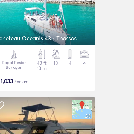
eneteau Oceanis 43 - Thassos
Kapal Pesiar
43 ft
10
4
4
Berlayar
13 m
$
1,033
/malam