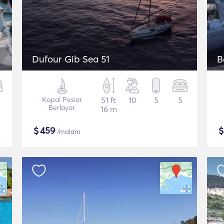
Dufour Gib Sea 51
B
Kapal Pesiar
51 ft
10
5
5
Berlayar
16 m
$
459
/malam