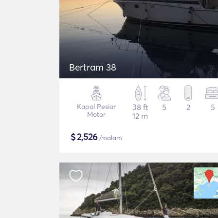
Bertram 38
Kapal Pesiar
38 ft
5
2
5
Motor
12 m
$
2,526
/malam