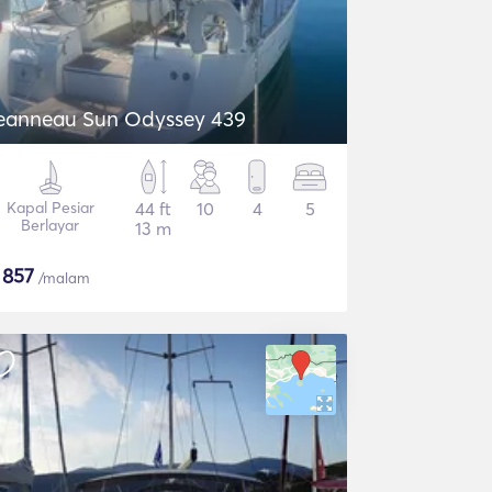
eanneau Sun Odyssey 439
Kapal Pesiar
44 ft
10
4
5
Berlayar
13 m
$
857
/malam