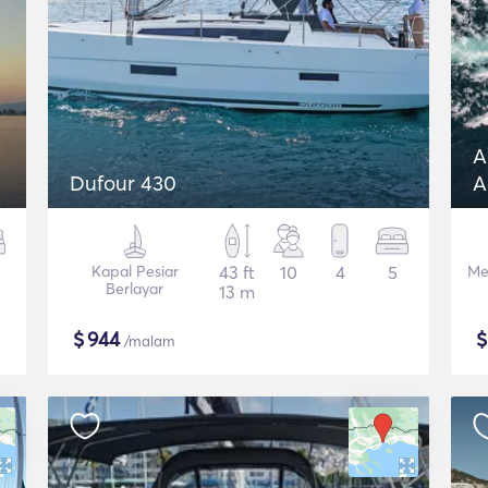
A
Dufour 430
A
Kapal Pesiar
43 ft
10
4
5
Me
Berlayar
13 m
$
944
/malam