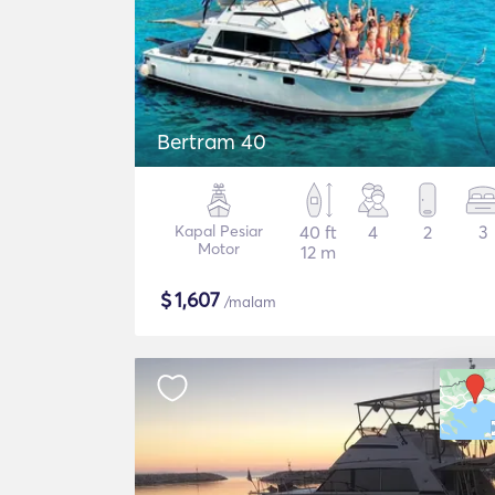
Bertram 40
Kapal Pesiar
40 ft
4
2
3
Motor
12 m
$
1,607
/malam