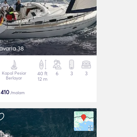
avaria 38
Kapal Pesiar
40 ft
6
3
3
Berlayar
12 m
$
410
/malam