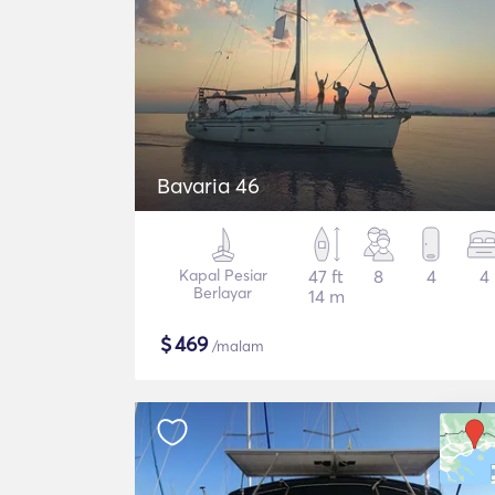
Bavaria 46
Kapal Pesiar
47 ft
8
4
4
Berlayar
14 m
$
469
/malam