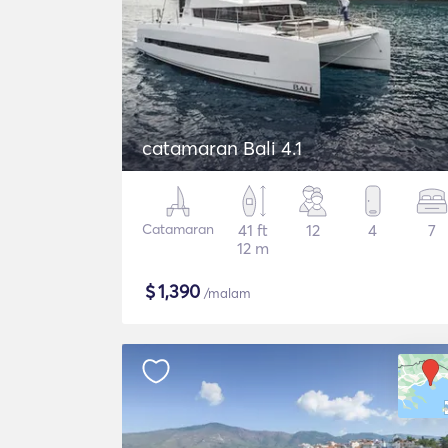
catamaran Bali 4.1
Catamaran
41 ft
12
4
7
12 m
$
1,390
/malam