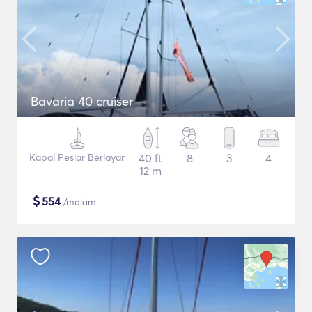
Bavaria 40 cruiser
Kapal Pesiar Berlayar
40 ft
8
3
4
12 m
$
554
/malam