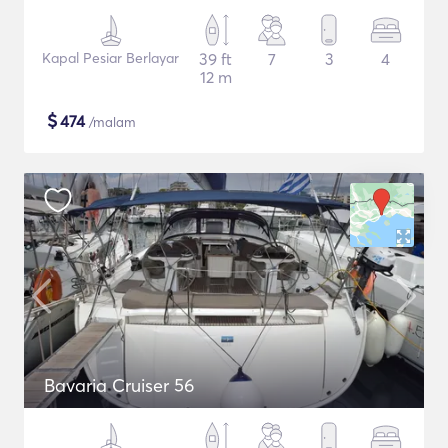
Kapal Pesiar Berlayar
39 ft
7
3
4
12 m
$
474
/malam
Bavaria Cruiser 56