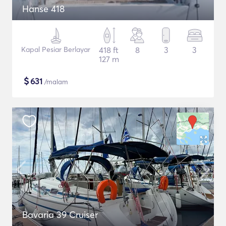
Hanse 418
Kapal Pesiar Berlayar
418 ft
8
3
3
127 m
$
631
/malam
Bavaria 39 Cruiser