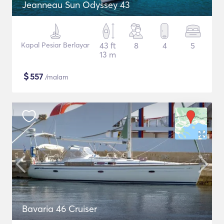
Jeanneau Sun Odyssey 43
Kapal Pesiar Berlayar
43 ft
8
4
5
13 m
$
557
/malam
Bavaria 46 Cruiser