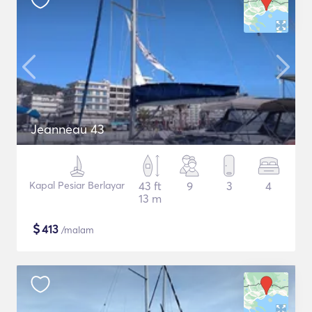
Jeanneau 43
Kapal Pesiar Berlayar
43 ft
9
3
4
13 m
$
413
/malam