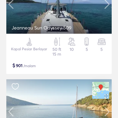
Jeanneau Sun Odyssey 509
Kapal Pesiar Berlayar
50 ft
10
5
5
15 m
$
901
/malam