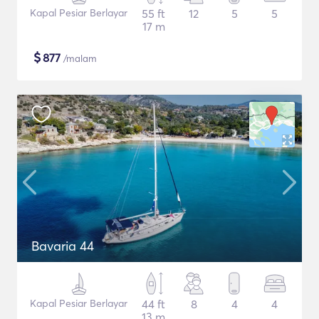
Kapal Pesiar Berlayar
55 ft
12
5
5
17 m
$
877
/malam
Bavaria 44
Kapal Pesiar Berlayar
44 ft
8
4
4
13 m