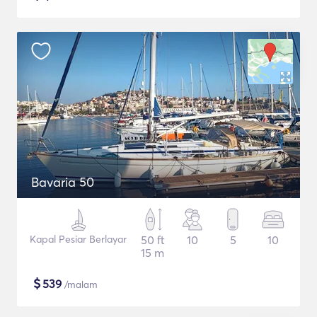
Bavaria 50
Kapal Pesiar Berlayar
50 ft
10
5
10
15 m
$
539
/malam