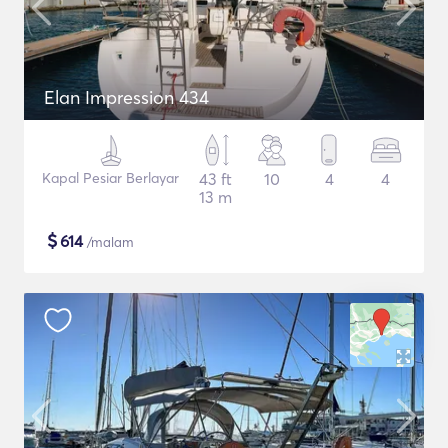
Elan Impression 434
Kapal Pesiar Berlayar
43 ft
10
4
4
13 m
$
614
/malam