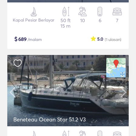
Kapal Pesiar Berlayar
50 ft
10
6
7
15 m
$
689
5.0
/malam
(1
ulasan
)
Beneteau Ocean Star 51.2 V3