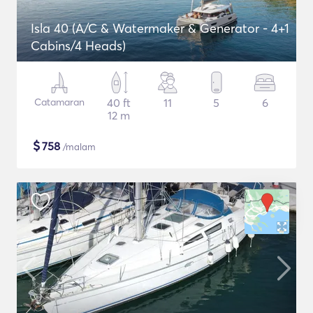
Isla 40 (A/C & Watermaker & Generator - 4+1
Cabins/4 Heads)
Catamaran
40 ft
11
5
6
12 m
$
758
/malam