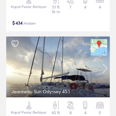
Kapal Pesiar Berlayar
51 ft
7
4
4
16 m
$
434
/malam
Jeanneau Sun Odyssey 45.1
Kapal Pesiar Berlayar
45 ft
8
4
5