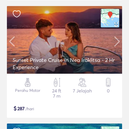
Sunset Private Cruise In Nea Iraklitsa - 2 Hr
Experience
Perahu Motor
24 ft
7 Jelajah
0
7 m
$
287
/hari