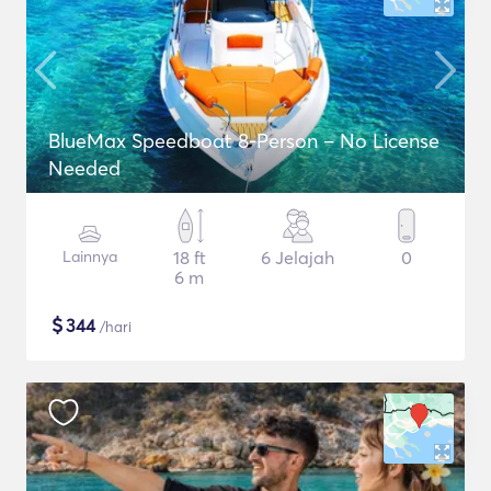
BlueMax Speedboat 8-Person – No License
Needed
Lainnya
18 ft
6 Jelajah
0
6 m
$
344
/hari