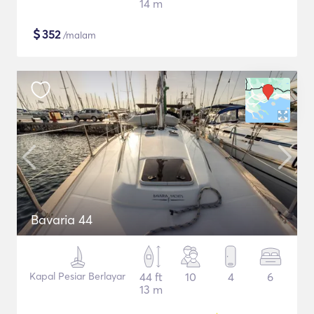
14 m
$
352
/malam
Bavaria 44
Kapal Pesiar Berlayar
44 ft
10
4
6
13 m