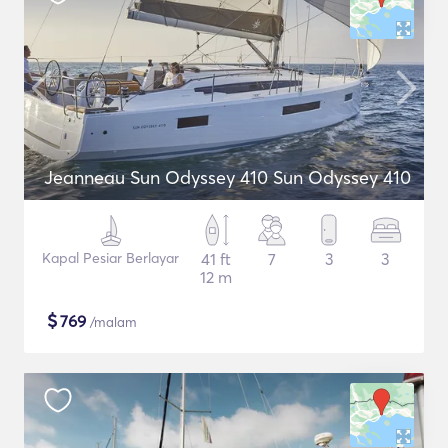
Jeanneau Sun Odyssey 410 Sun Odyssey 410
Kapal Pesiar Berlayar
41 ft
7
3
3
12 m
$
769
/malam