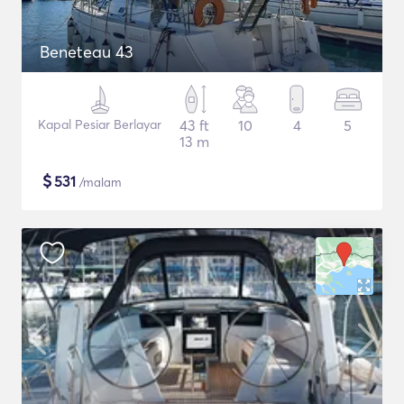
Beneteau 43
Kapal Pesiar Berlayar
43 ft
10
4
5
13 m
$
531
/malam