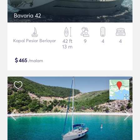
Bavaria 42
Kapal Pesiar Berlayar
42 ft
9
4
4
13 m
$
465
/malam