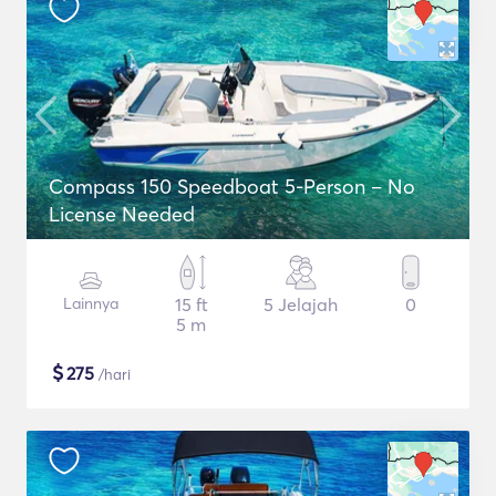
Compass 150 Speedboat 5-Person – No
License Needed
Lainnya
15 ft
5 Jelajah
0
5 m
$
275
/hari