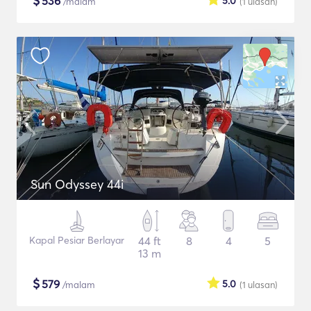
$
536
5.0
/malam
(1
ulasan
)
Sun Odyssey 44i
Kapal Pesiar Berlayar
44 ft
8
4
5
13 m
$
579
5.0
/malam
(1
ulasan
)