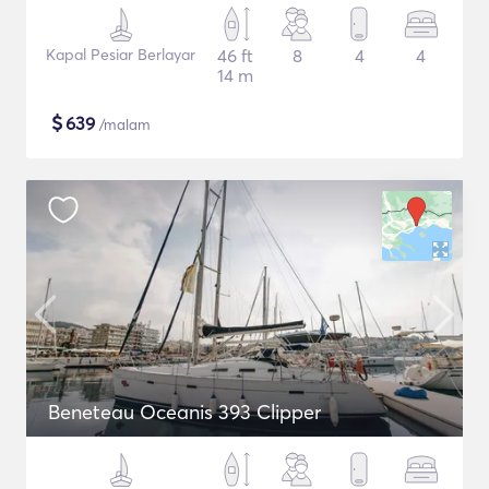
Kapal Pesiar Berlayar
46 ft
8
4
4
14 m
$
639
/malam
Beneteau Oceanis 393 Clipper