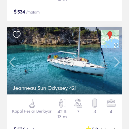
$
534
/malam
Jeanneau Sun Odyssey 42i
Kapal Pesiar Berlayar
42 ft
7
3
4
13 m