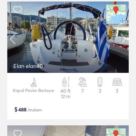
Elan elan40
Kapal Pesiar Berlayar
40 ft
7
3
3
12 m
$
488
/malam