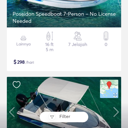
Poseidon Speedboat 7-Person – No License
Needed
Lainnya
16 ft
7 Jelajah
0
5 m
$
298
/hari
Filter