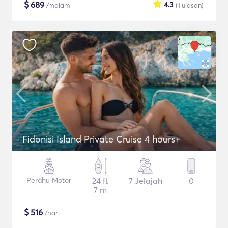
$
689
4.3
/malam
(1
ulasan
)
Fidonisi Island Private Cruise 4 hours+
Perahu Motor
24 ft
7 Jelajah
0
7 m
$
516
/hari