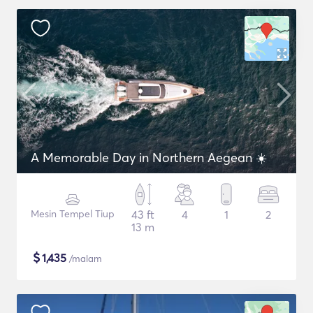
A Memorable Day in Northern Aegean ☀️
Mesin Tempel Tiup
43 ft
4
1
2
13 m
$
1,435
/malam