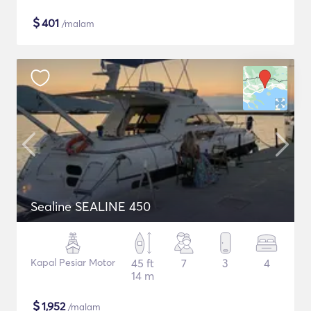
$
401
/malam
Sealine SEALINE 450
Kapal Pesiar Motor
45 ft
7
3
4
14 m
$
1,952
/malam