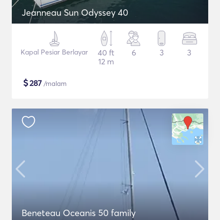
Jeanneau Sun Odyssey 40
Kapal Pesiar Berlayar
40 ft
6
3
3
12 m
$
287
/malam
Beneteau Oceanis 50 family