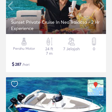
Sunset Private Cruise In Nea Iraklitsa - 2 Hr
Experience
Perahu Motor
24 ft
7 Jelajah
0
7 m
$
287
/hari