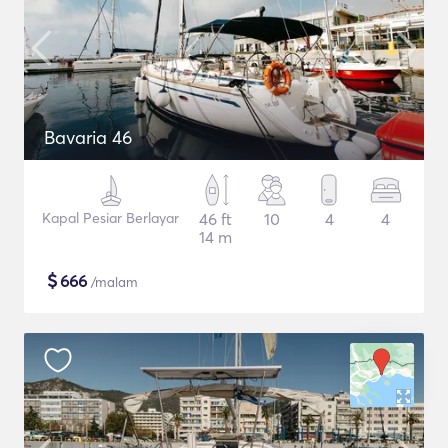
Bavaria 46
Kapal Pesiar Berlayar
46 ft
10
4
4
14 m
$
666
/malam