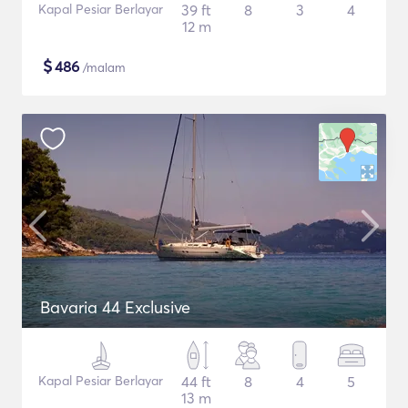
Kapal Pesiar Berlayar
39 ft
8
3
4
12 m
$
486
/malam
Bavaria 44 Exclusive
Kapal Pesiar Berlayar
44 ft
8
4
5
13 m