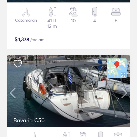
Catamaran
41 ft
10
4
6
12 m
$
1,378
/malam
Bavaria C50