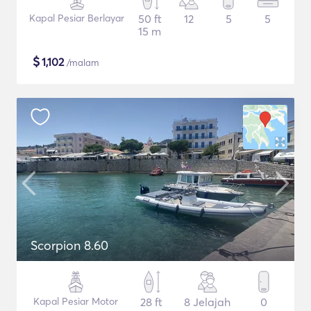
Kapal Pesiar Berlayar
50 ft
12
5
5
15 m
$
1,102
/malam
Scorpion 8.60
Kapal Pesiar Motor
28 ft
8 Jelajah
0