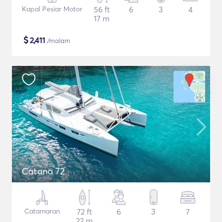
Kapal Pesiar Motor
56 ft
6
3
4
17 m
$
2,411
/malam
Catana 72
Catamaran
72 ft
6
3
7
22 m