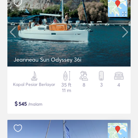
Jeanneau Sun Odyssey 36i
Kapal Pesiar Berlayar
35 ft
8
3
4
11 m
$
545
/malam