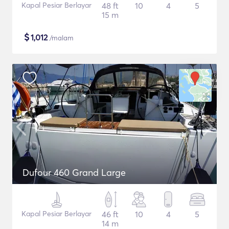
Kapal Pesiar Berlayar
48 ft
10
4
5
15 m
$
1,012
/malam
Dufour 460 Grand Large
Kapal Pesiar Berlayar
46 ft
10
4
5
14 m