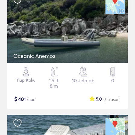
Oceanic Anemos
Tiup Kaku
25 ft
10 Jelajah
0
8 m
$
401
5.0
/hari
(3
ulasan
)