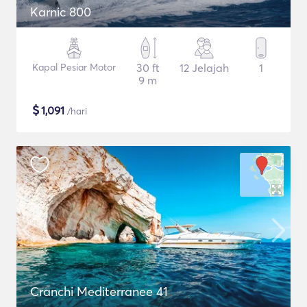
Karnic 800
Kapal Pesiar Motor
30 ft
12 Jelajah
1
9 m
$
1,091
/hari
Cranchi Mediterranee 41