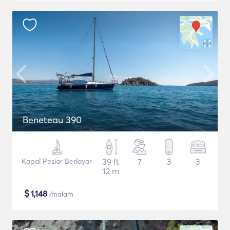
Beneteau 390
Kapal Pesiar Berlayar
39 ft
7
3
3
12 m
$
1,148
/malam