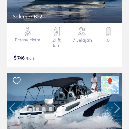
Solemar B22
Perahu Motor
21 ft
7 Jelajah
0
6 m
$
746
/hari