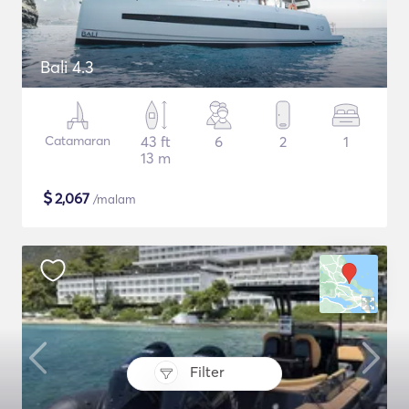
Bali 4.3
Catamaran
43 ft
6
2
1
13 m
$
2,067
/malam
Filter