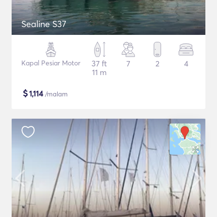
Sealine S37
Kapal Pesiar Motor
37 ft
7
2
4
11 m
$
1,114
/malam