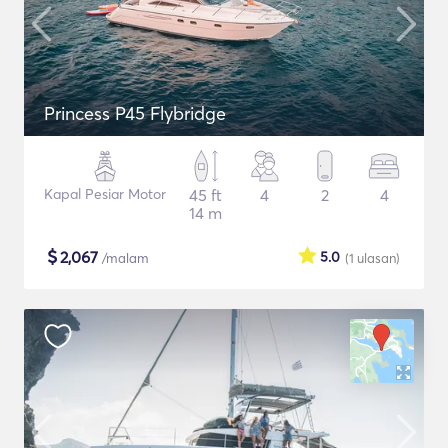
Princess P45 Flybridge
Kapal Pesiar Motor
45 ft
4
2
4
14 m
$
2,067
5.0
/malam
(1
ulasan
)