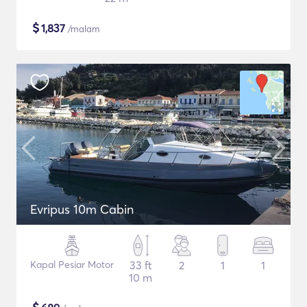
$
1,837
/malam
Evripus 10m Cabin
Kapal Pesiar Motor
33 ft
2
1
1
10 m