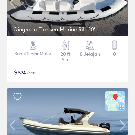
Qingrdao Transea Marine Rib 20'
Kapal Pesiar Motor
20 ft
8 Jelajah
0
6 m
$
574
/hari