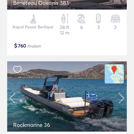
Beneteau Oceanis 38.1
Kapal Pesiar Berlayar
38 ft
6
3
3
12 m
$
760
/malam
Rockmarine 36