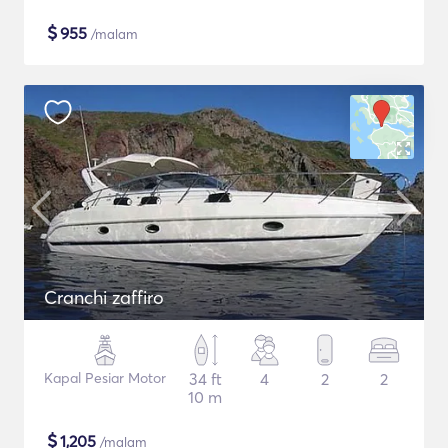
$
955
/malam
Cranchi zaffiro
Kapal Pesiar Motor
34 ft
4
2
2
10 m
$
1,205
/malam