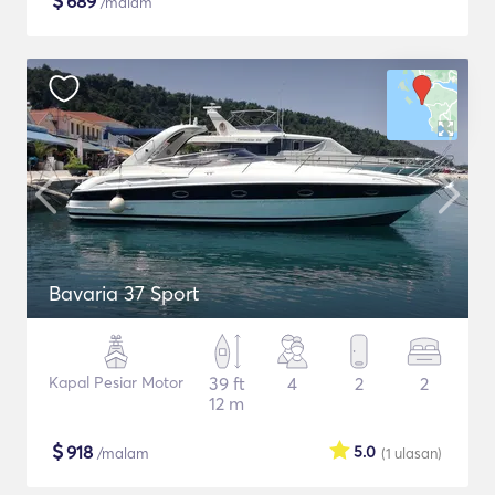
$
689
/malam
Bavaria 37 Sport
Kapal Pesiar Motor
39 ft
4
2
2
12 m
$
918
5.0
/malam
(1
ulasan
)