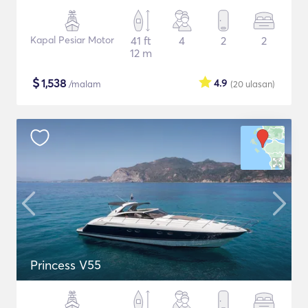
Kapal Pesiar Motor
41 ft
4
2
2
12 m
$
1,538
4.9
/malam
(20
ulasan
)
Princess V55