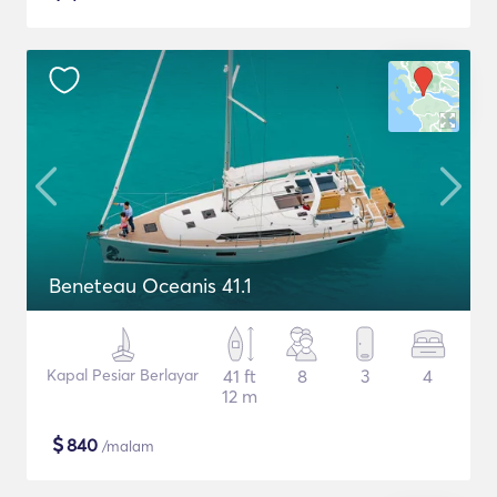
Beneteau Oceanis 41.1
Kapal Pesiar Berlayar
41 ft
8
3
4
12 m
$
840
/malam