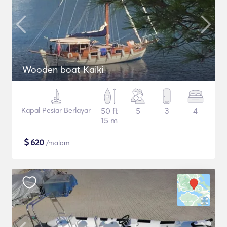
Wooden boat Kaiki
Kapal Pesiar Berlayar
50 ft
5
3
4
15 m
$
620
/malam