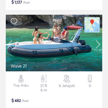
$
1,137
/hari
Wave 21
Tiup Kaku
21 ft
6 Jelajah
0
6 m
$
482
/hari