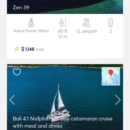
Zen 39
Kapal Pesiar Motor
40 ft
12 Jelajah
2
12 m
$
1,148
/hari
Bali 4.1 Nafplio Half day catamaran cruise
with meal and drinks