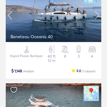
Beneteau Oceanis 40
Kapal Pesiar Berlayar
40 ft
8
3
4
12 m
$
1,148
5.0
/malam
(1
ulasan
)