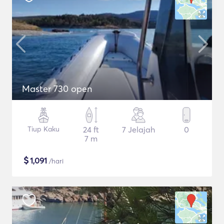
Master 730 open
Tiup Kaku
24 ft
7 Jelajah
0
7 m
$
1,091
/hari