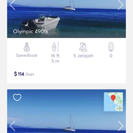
Olympic 490fx
Speedboat
16 ft
5 Jelajah
0
5 m
$
114
/hari