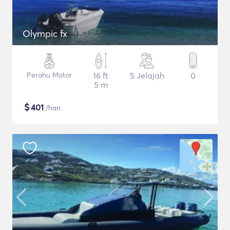
Olympic fx
Perahu Motor
16 ft
5 Jelajah
0
5 m
$
401
/hari