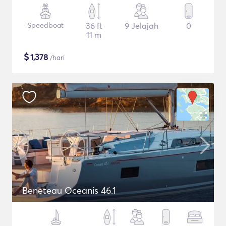
Speedboat
36 ft
9 Jelajah
0
11 m
$
1,378
/hari
Beneteau Oceanis 46.1