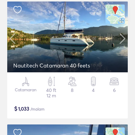
Nautitech Catamaran 40 feets
Catamaran
40 ft
8
4
6
12 m
$
1,033
/malam