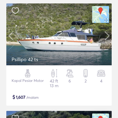
Psillipo 42 ts
Kapal Pesiar Motor
42 ft
6
2
4
13 m
$
1,607
/malam