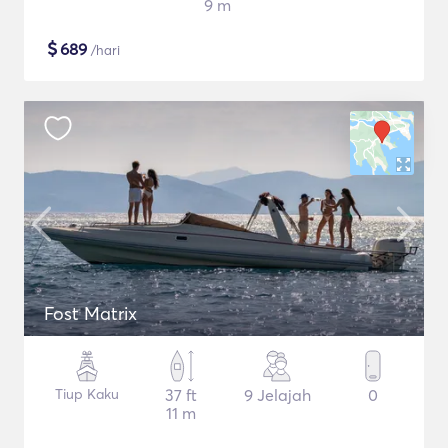
9 m
$
689
/hari
Fost Matrix
Tiup Kaku
37 ft
9 Jelajah
0
11 m