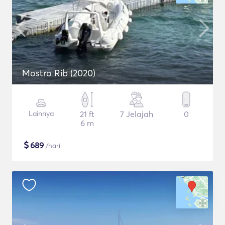
Mostro Rib (2020)
Lainnya
21 ft
7 Jelajah
0
6 m
$
689
/hari