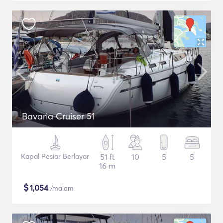
Bavaria Cruiser 51
Kapal Pesiar Berlayar
51 ft
10
5
5
16 m
$
1,054
/malam