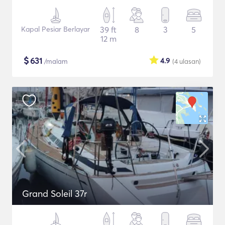
Kapal Pesiar Berlayar
39 ft
8
3
5
12 m
$
631
4.9
/malam
(4
ulasan
)
Grand Soleil 37r