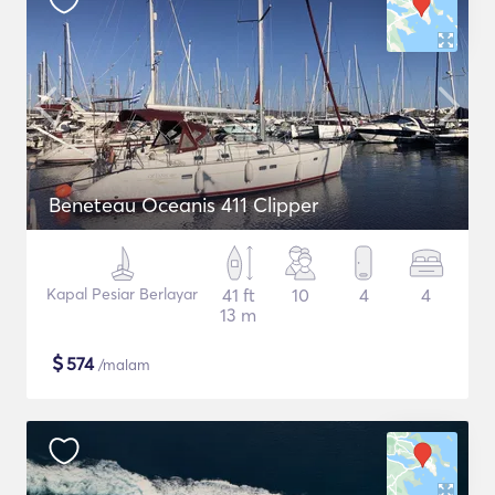
Beneteau Oceanis 411 Clipper
Kapal Pesiar Berlayar
41 ft
10
4
4
13 m
$
574
/malam