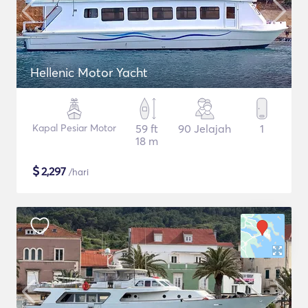
Hellenic Motor Yacht
Kapal Pesiar Motor
59 ft
90 Jelajah
1
18 m
$
2,297
/hari