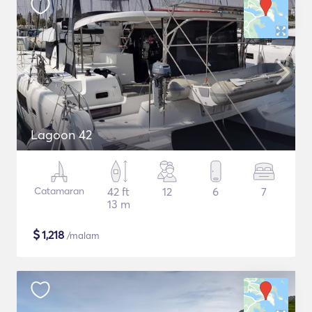
Lagoon 42
Catamaran
42 ft
12
6
7
13 m
$
1,218
/malam