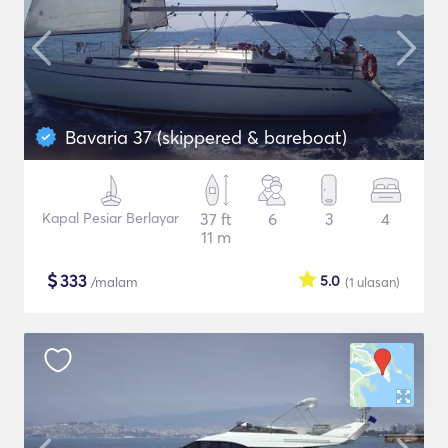
Bavaria 37 (skippered & bareboat)
Kapal Pesiar Berlayar
37 ft
6
3
4
11 m
$
333
5.0
/malam
(1
ulasan
)