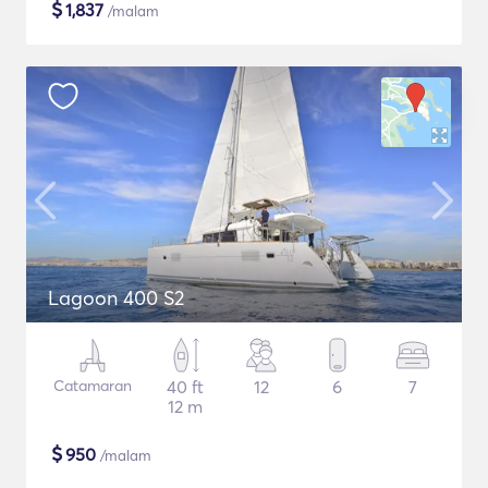
$
1,837
/malam
Lagoon 400 S2
Catamaran
40 ft
12
6
7
12 m
$
950
/malam