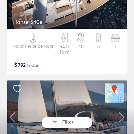
Hanse 540e
Kapal Pesiar Berlayar
54 ft
10
5
7
16 m
$
792
/malam
Filter