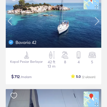
Bavaria 42
Kapal Pesiar Berlayar
42 ft
8
4
5
13 m
$
712
5.0
/malam
(2
ulasan
)