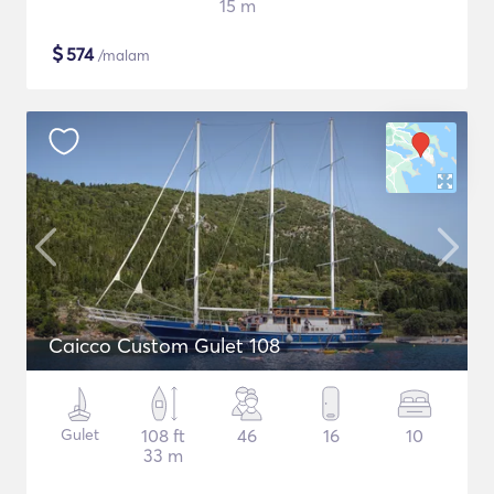
15 m
$
574
/malam
Caicco Custom Gulet 108
Gulet
108 ft
46
16
10
33 m