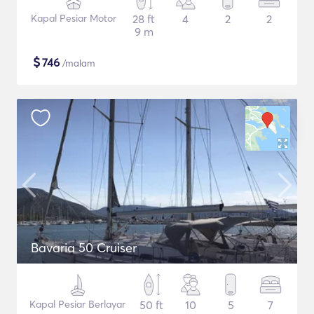
Kapal Pesiar Motor
28 ft
4
2
2
9 m
$
746
/malam
Bavaria 50 Cruiser
Kapal Pesiar Berlayar
50 ft
10
5
7