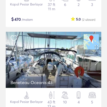
Kapal Pesiar Berlayar
37 ft
6
2
3
11 m
$
470
5.0
/malam
(2
ulasan
)
Beneteau Oceanis 43
Kapal Pesiar Berlayar
43 ft
10
4
5
13 m