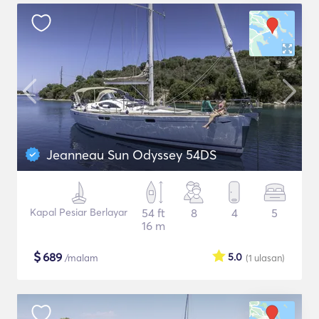
Jeanneau Sun Odyssey 54DS
Kapal Pesiar Berlayar
54 ft
8
4
5
16 m
$
689
5.0
/malam
(1
ulasan
)