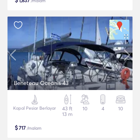
$
1,837
/malam
Beneteau Oceanis 43
Kapal Pesiar Berlayar
43 ft
10
4
10
13 m
$
717
/malam