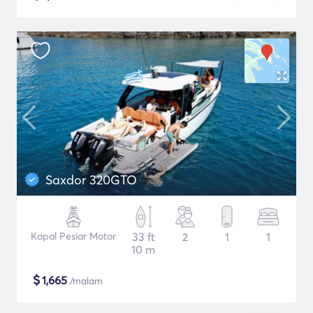
Saxdor 320GTO
Kapal Pesiar Motor
33 ft
2
1
1
10 m
$
1,665
/malam