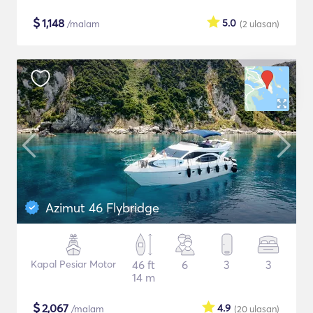
$
1,148
5.0
/malam
(2
ulasan
)
Azimut 46 Flybridge
Kapal Pesiar Motor
46 ft
6
3
3
14 m
$
2,067
4.9
/malam
(20
ulasan
)