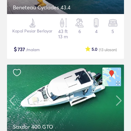
Beneteau Cyclades 43.4
Kapal Pesiar Berlayar
43 ft
6
4
5
13 m
$
737
5.0
/malam
(13
ulasan
)
Saxdor 400 GTO