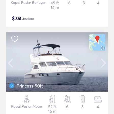
Kapal Pesiar Berlayar
45 ft
6
3
4
14 m
$
861
/malam
Princess 50ft
Kapal Pesiar Motor
52 ft
6
3
4
16 m