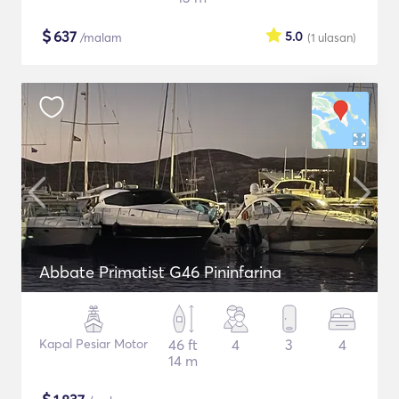
$
637
5.0
/malam
(1
ulasan
)
Abbate Primatist G46 Pininfarina
Kapal Pesiar Motor
46 ft
4
3
4
14 m