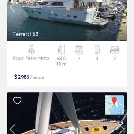
Ferretti 58
Kapal Pesiar Motor
58 ft
7
3
7
18 m
$
2,986
/malam