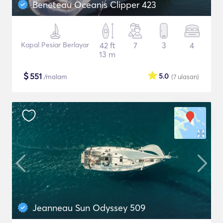
Beneteau Oceanis Clipper 423
Kapal Pesiar Berlayar
42 ft
7
3
4
13 m
$
551
5.0
/malam
(7
ulasan
)
Jeanneau Sun Odyssey 509