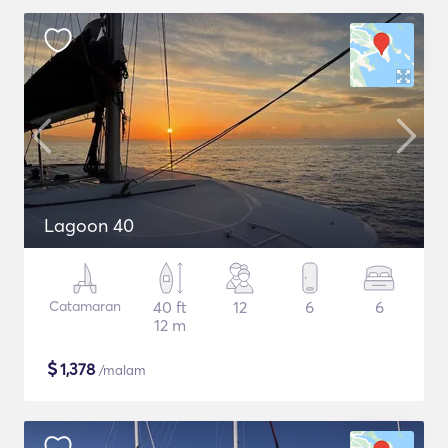
Lagoon 40
Catamaran
40 ft
12
6
6
12 m
$
1,378
/malam