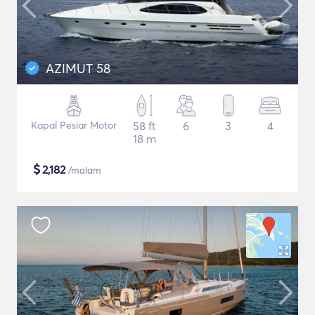
AZIMUT 58
Kapal Pesiar Motor
58 ft
6
3
4
18 m
$
2,182
/malam