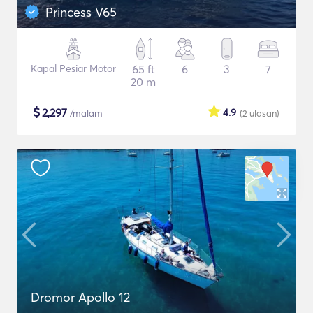
Princess V65
Kapal Pesiar Motor
65 ft
6
3
7
20 m
$
2,297
4.9
/malam
(2
ulasan
)
Dromor Apollo 12