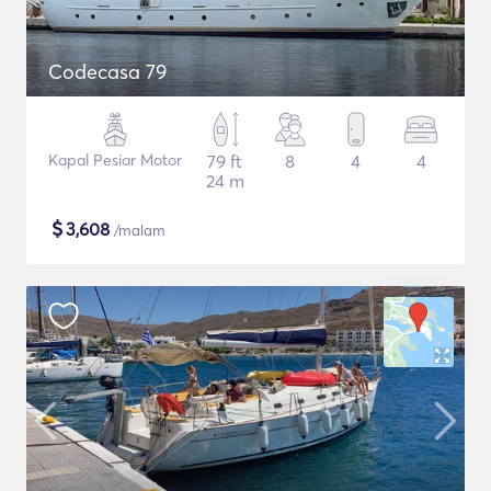
Codecasa 79
Kapal Pesiar Motor
79 ft
8
4
4
24 m
$
3,608
/malam