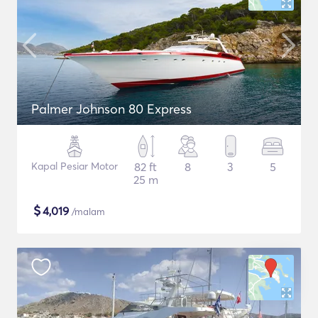
Palmer Johnson 80 Express
Kapal Pesiar Motor
82 ft
8
3
5
25 m
$
4,019
/malam