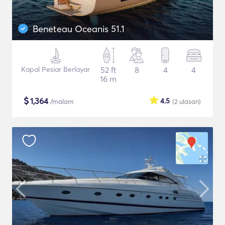
Beneteau Oceanis 51.1
Kapal Pesiar Berlayar
52 ft
8
4
4
16 m
$
1,364
4.5
/malam
(2
ulasan
)