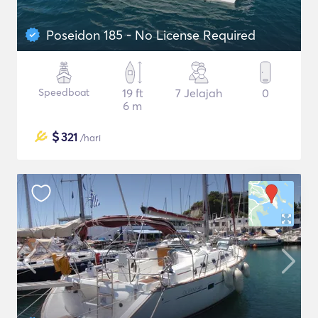
Poseidon 185 - No License Required
Speedboat
19 ft
7 Jelajah
0
6 m
$
321
/hari