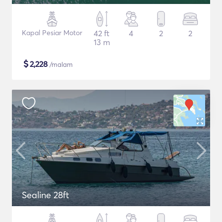
Kapal Pesiar Motor
42 ft
4
2
2
13 m
$
2,228
/malam
Sealine 28ft