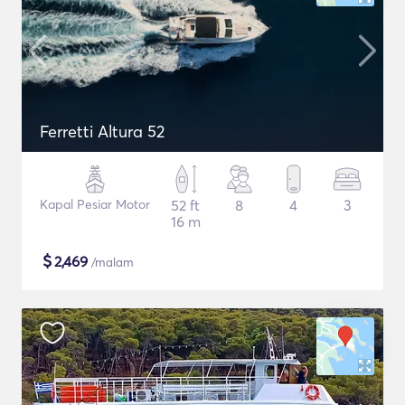
Ferretti Altura 52
Kapal Pesiar Motor
52 ft
8
4
3
16 m
$
2,469
/malam