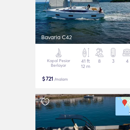
Bavaria C42
Kapal Pesiar
41 ft
8
3
4
Berlayar
12 m
$
721
/malam