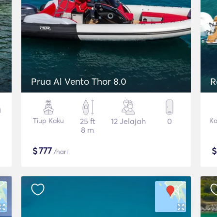
Prua Al Vento Thor 8.0
R
Tiup Kaku
25 ft
12 Jelajah
0
Ka
8 m
$
777
/hari