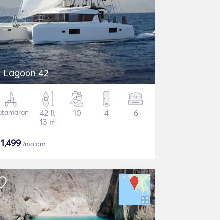
Lagoon 42
atamaran
42 ft
10
4
6
13 m
$
1,499
/malam