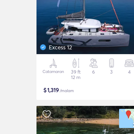
Excess 12
Catamaran
39 ft
6
3
4
12 m
$
1,319
/malam