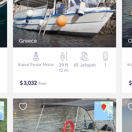
Greece
O
Kapal Pesiar Motor
39 ft
45 Jelajah
1
Ka
12 m
$
3,032
/hari