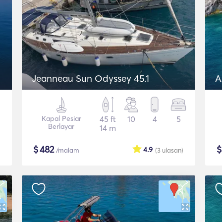
Jeanneau Sun Odyssey 45.1
A
Kapal Pesiar
45 ft
10
4
5
Berlayar
14 m
$
482
4.9
/malam
(3
ulasan
)