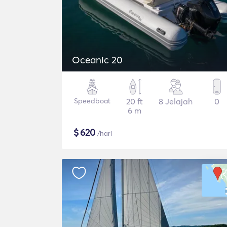
Oceanic 20
Speedboat
20 ft
8 Jelajah
0
6 m
$
620
/hari