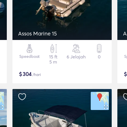
Assos Marine 15
A
Speedboat
15 ft
6 Jelajah
0
S
5 m
$
304
/hari