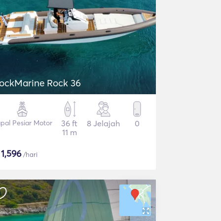
ockMarine Rock 36
pal Pesiar Motor
36 ft
8 Jelajah
0
11 m
$
1,596
/hari