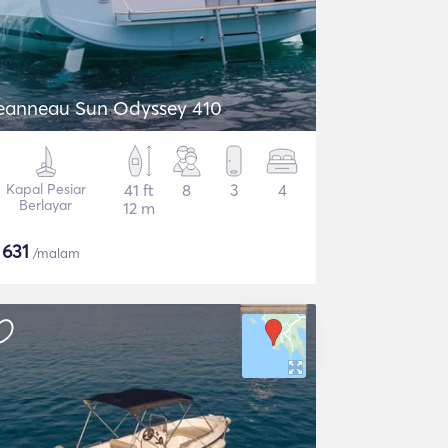
eanneau Sun Odyssey 410
Kapal Pesiar
41 ft
8
3
4
Berlayar
12 m
$
631
/malam