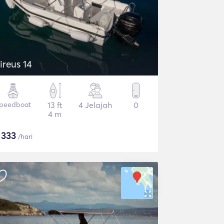
ireus 14
peedboat
13 ft
4 Jelajah
0
4 m
$
333
/hari