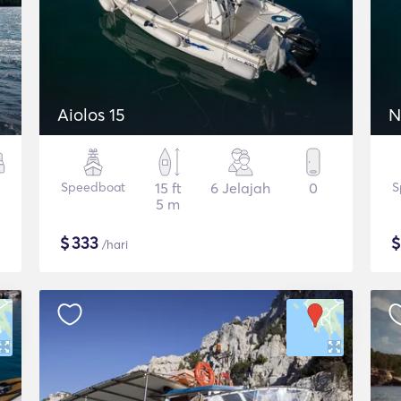
Aiolos 15
N
Speedboat
15 ft
6 Jelajah
0
S
5 m
$
333
/hari