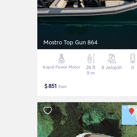
Mostro Top Gun 864
Kapal Pesiar Motor
28 ft
8 Jelajah
0
9 m
$
851
/hari