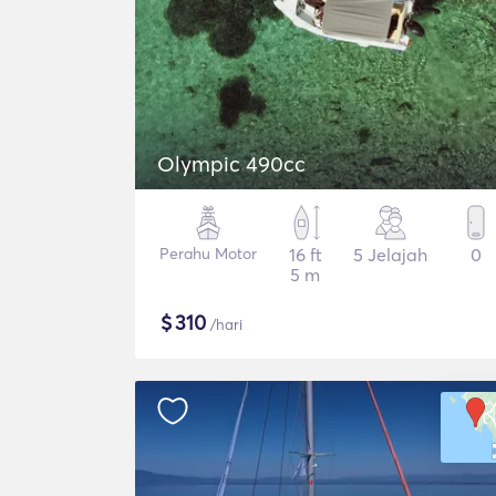
Olympic 490cc
Perahu Motor
16 ft
5 Jelajah
0
5 m
$
310
/hari