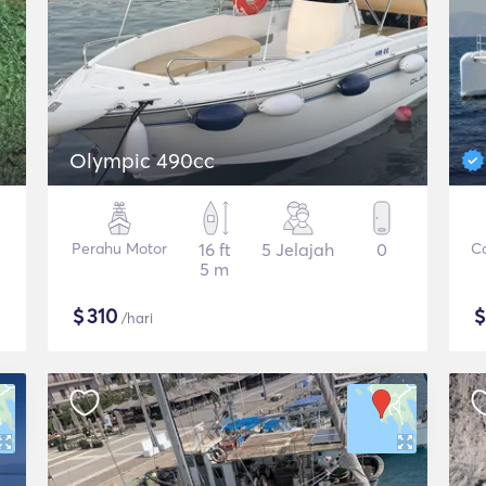
Olympic 490cc
Perahu Motor
16 ft
5 Jelajah
0
C
5 m
$
310
/hari