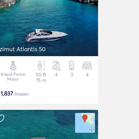
zimut Atlantis 50
Kapal Pesiar
50 ft
4
3
4
Motor
15 m
$
1,837
/malam