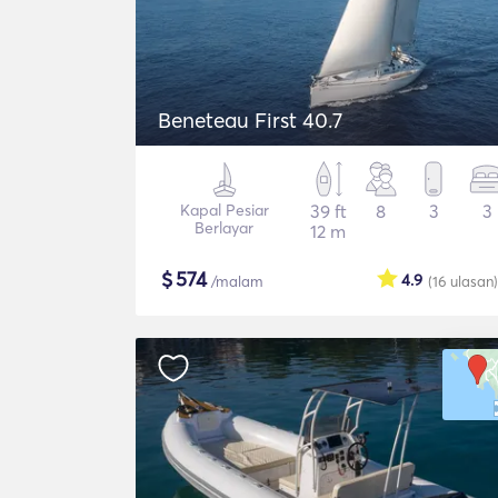
Beneteau First 40.7
Kapal Pesiar
39 ft
8
3
3
Berlayar
12 m
$
574
4.9
/malam
(16
ulasan
)