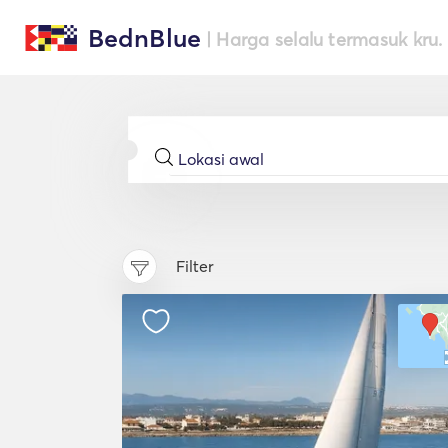
BednBlue
| Harga selalu termasuk kru.
Filter