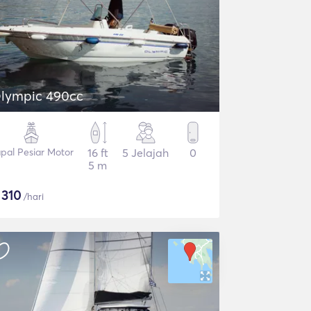
lympic 490cc
pal Pesiar Motor
16 ft
5 Jelajah
0
5 m
$
310
/hari