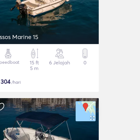
ssos Marine 15
peedboat
15 ft
6 Jelajah
0
5 m
$
304
/hari