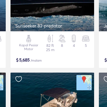
Sunseeker 82 predator
J
Kapal Pesiar
82 ft
8
4
5
Motor
25 m
$
5,685
/malam