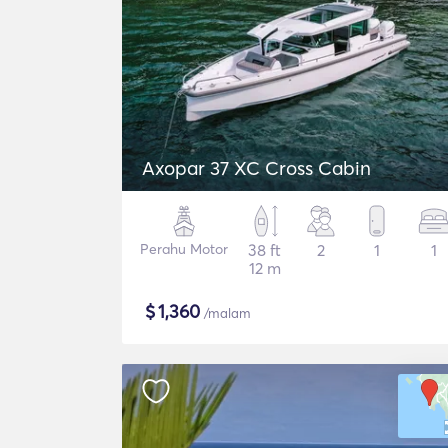
Axopar 37 XC Cross Cabin
Perahu Motor
38 ft
2
1
1
12 m
$
1,360
/malam