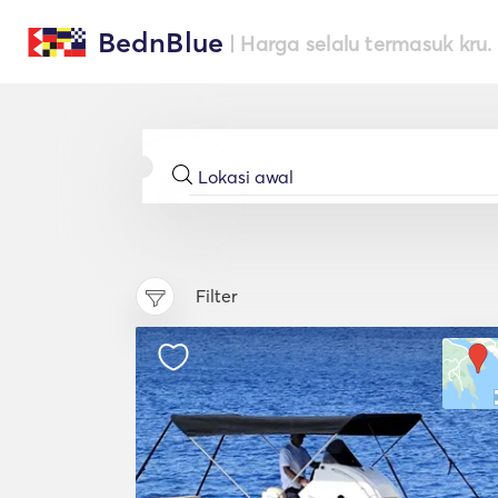
BednBlue
| Harga selalu termasuk kru.
Filter