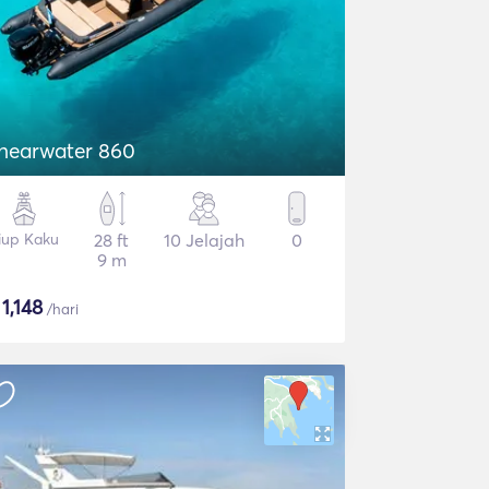
hearwater 860
iup Kaku
28 ft
10 Jelajah
0
9 m
$
1,148
/hari