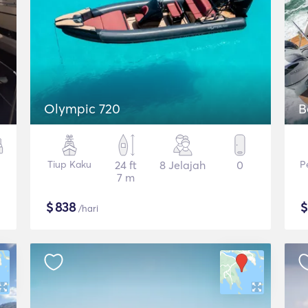
Olympic 720
B
Tiup Kaku
24 ft
8 Jelajah
0
P
7 m
$
838
/hari