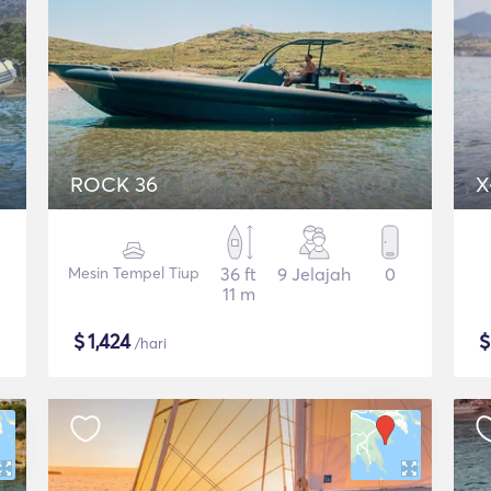
ROCK 36
X
Mesin Tempel Tiup
36 ft
9 Jelajah
0
11 m
$
1,424
/hari