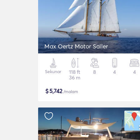
Max Oertz Motor Sailer
Sekunar
118 ft
8
4
4
36 m
$
5,742
/malam