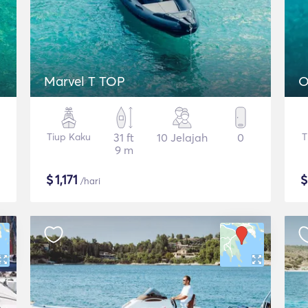
Marvel T TOP
O
Tiup Kaku
31 ft
10 Jelajah
0
T
9 m
$
1,171
/hari