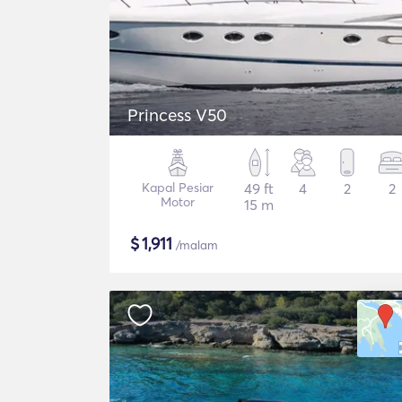
Princess V50
Kapal Pesiar
49 ft
4
2
2
Motor
15 m
$
1,911
/malam