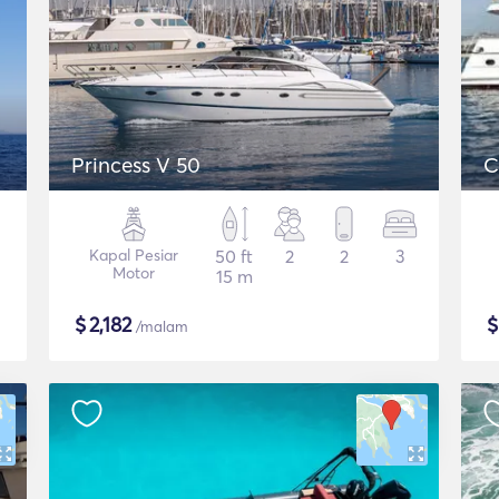
Princess V 50
C
Kapal Pesiar
50 ft
2
2
3
Motor
15 m
$
2,182
/malam