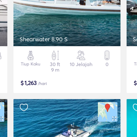
Shearwater 8.90 S
S
Tiup Kaku
30 ft
10 Jelajah
0
T
9 m
$
1,263
/hari