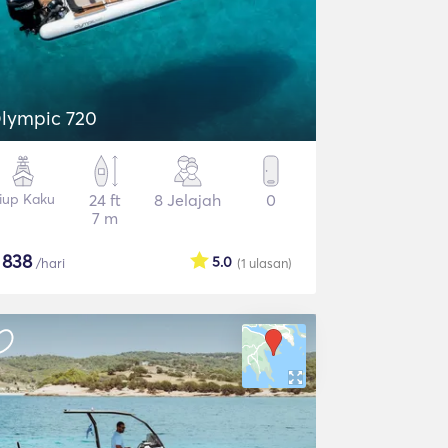
lympic 720
iup Kaku
24 ft
8 Jelajah
0
7 m
$
838
5.0
/hari
(1
ulasan
)