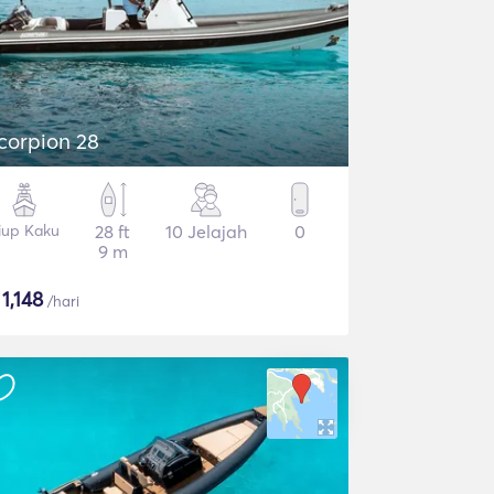
corpion 28
iup Kaku
28 ft
10 Jelajah
0
9 m
$
1,148
/hari