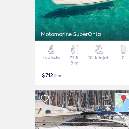
Motomarine SuperOnta
Tiup Kaku
27 ft
10 Jelajah
0
8 m
$
712
/hari