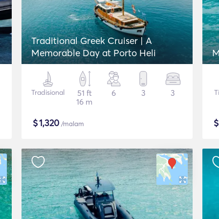
Traditional Greek Cruiser | A
Memorable Day at Porto Heli
M
Tradisional
51 ft
6
3
3
T
16 m
$
1,320
/malam