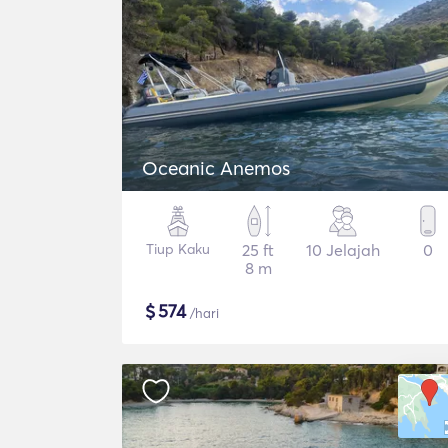
Oceanic Anemos
Tiup Kaku
25 ft
10 Jelajah
0
8 m
$
574
/hari