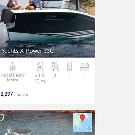
-Yachts X-Power 33C
Kapal Pesiar
33 ft
2
1
1
Motor
10 m
$
2,297
/malam