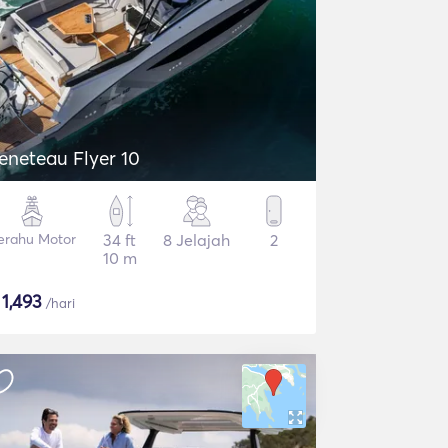
eneteau Flyer 10
erahu Motor
34 ft
8 Jelajah
2
10 m
$
1,493
/hari