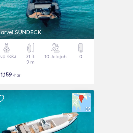
arvel SUNDECK
iup Kaku
31 ft
10 Jelajah
0
9 m
$
1,159
/hari