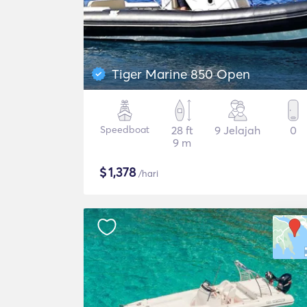
Tiger Marine 850 Open
Speedboat
28 ft
9 Jelajah
0
9 m
$
1,378
/hari