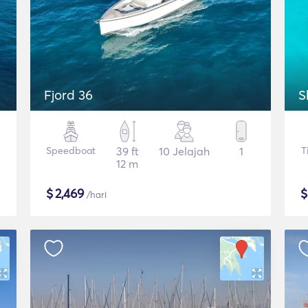
Fjord 36
S
Speedboat
39 ft
10 Jelajah
1
T
12 m
$
2,469
/hari