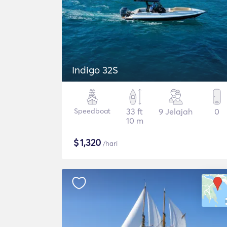
Indigo 32S
Speedboat
33 ft
9 Jelajah
0
10 m
$
1,320
/hari