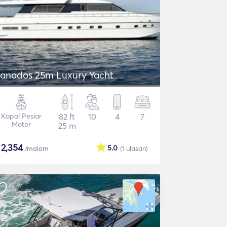
anados 25m Luxury Yacht
Kapal Pesiar
82 ft
10
4
7
Motor
25 m
$
2,354
5.0
/malam
(1
ulasan
)