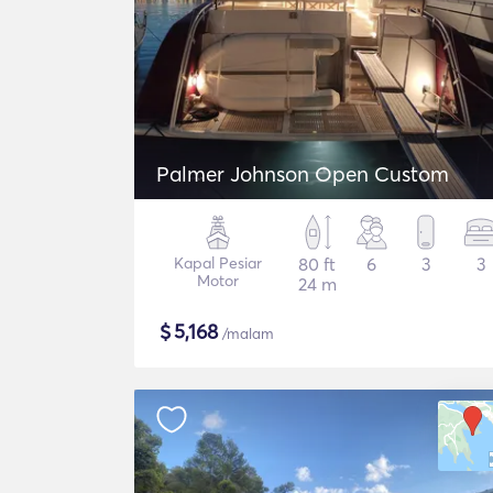
Palmer Johnson Open Custom
Kapal Pesiar
80 ft
6
3
3
Motor
24 m
$
5,168
/malam