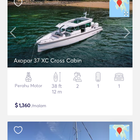
Axopar 37 XC Cross Cabin
Perahu Motor
38 ft
2
1
1
12 m
$
1,360
/malam