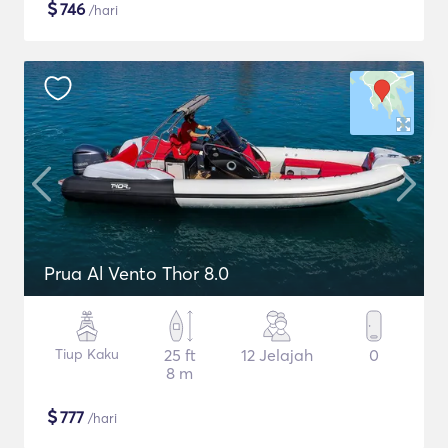
$
746
/hari
Prua Al Vento Thor 8.0
Tiup Kaku
25 ft
12 Jelajah
0
8 m
$
777
/hari