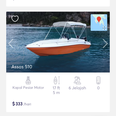
Assos 510
Kapal Pesiar Motor
17 ft
6 Jelajah
0
5 m
$
333
/hari