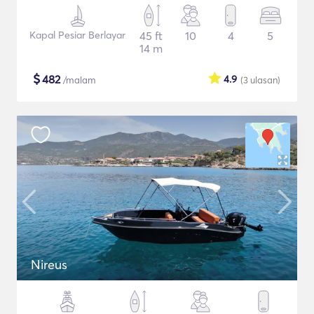
Kapal Pesiar Berlayar
45 ft
10
4
5
14 m
$
482
4.9
/malam
(3
ulasan
)
Nireus