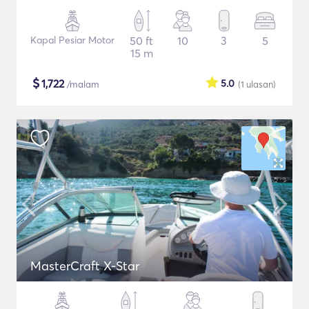
Kapal Pesiar Motor
50 ft
10
3
5
15 m
$
1,722
5.0
/malam
(1
ulasan
)
MasterCraft X-Star