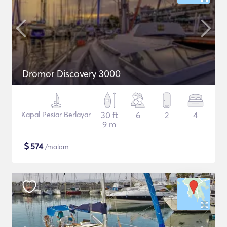
Dromor Discovery 3000
Kapal Pesiar Berlayar
30 ft
6
2
4
9 m
$
574
/malam