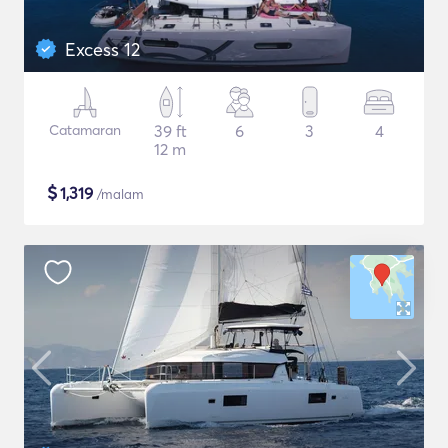
Excess 12
Catamaran
39 ft
6
3
4
12 m
$
1,319
/malam