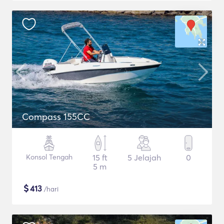
Compass 155CC
Konsol Tengah
15 ft
5 Jelajah
0
5 m
$
413
/hari