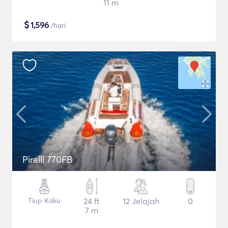
11 m
$
1,596
/hari
Pirelli 770FB
Tiup Kaku
24 ft
12 Jelajah
0
7 m