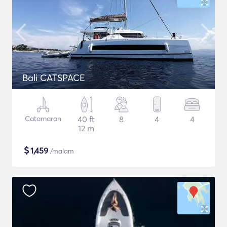
Bali CATSPACE
Catamaran
40 ft
8
4
4
12 m
$
1,459
/malam