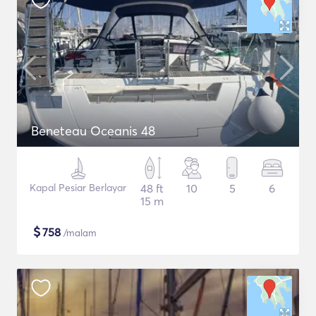
Beneteau Oceanis 48
Kapal Pesiar Berlayar
48 ft
10
5
6
15 m
$
758
/malam