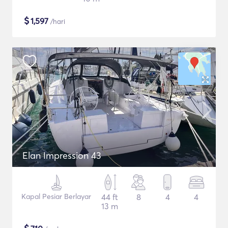
$
1,597
/hari
Elan Impression 43
Kapal Pesiar Berlayar
44 ft
8
4
4
13 m