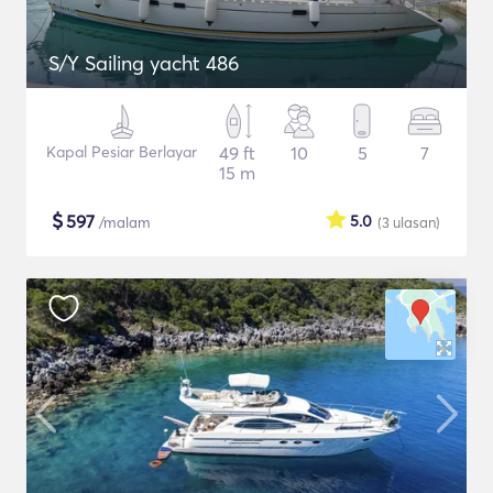
S/Y Sailing yacht 486
Kapal Pesiar Berlayar
49 ft
10
5
7
15 m
$
597
5.0
/malam
(3
ulasan
)