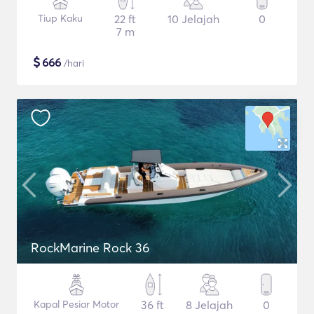
Tiup Kaku
22 ft
10 Jelajah
0
7 m
$
666
/hari
RockMarine Rock 36
Kapal Pesiar Motor
36 ft
8 Jelajah
0