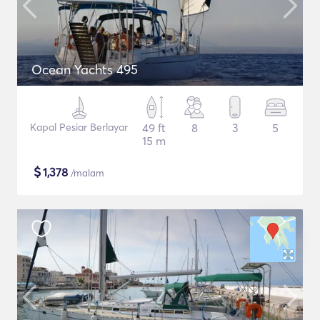
Ocean Yachts 495
Kapal Pesiar Berlayar
49 ft
8
3
5
15 m
$
1,378
/malam