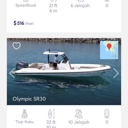
Speedboat
21 ft
6 Jelajah
0
6 m
$
516
/hari
Olympic SR30
Tiup Kaku
33 ft
10 Jelajah
0
10 m