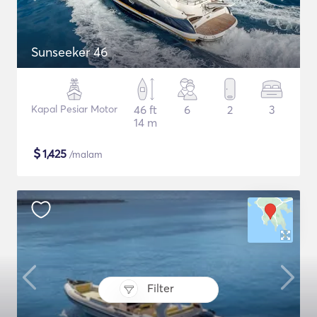
Sunseeker 46
Kapal Pesiar Motor
46 ft
6
2
3
14 m
$
1,425
/malam
Filter