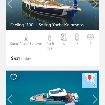
Feeling 1100j - Sailing Yacht Kalamata
Kapal Pesiar Berlayar
38 ft
6
3
3
12 m
$
631
/malam