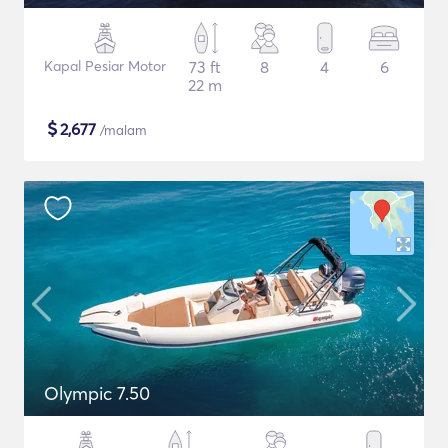
Kapal Pesiar Motor
73 ft
8
4
6
22 m
$
2,677
/malam
Olympic 7.50