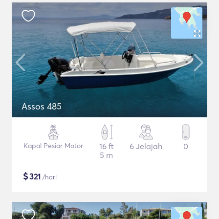
Assos 485
Kapal Pesiar Motor
16 ft
6 Jelajah
0
5 m
$
321
/hari