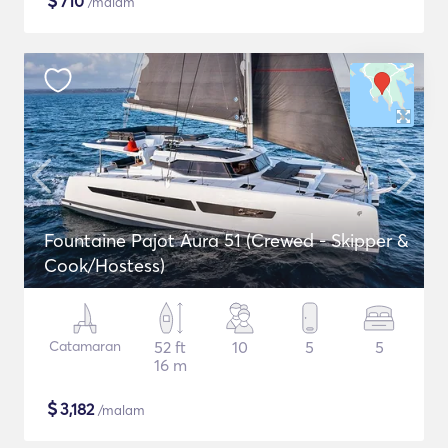
$
710
/malam
Fountaine Pajot Aura 51 (Crewed - Skipper &
Cook/Hostess)
Catamaran
52 ft
10
5
5
16 m
$
3,182
/malam