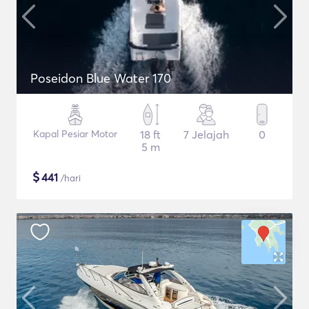
Poseidon Blue Water 170
Kapal Pesiar Motor
18 ft
7 Jelajah
0
5 m
$
441
/hari