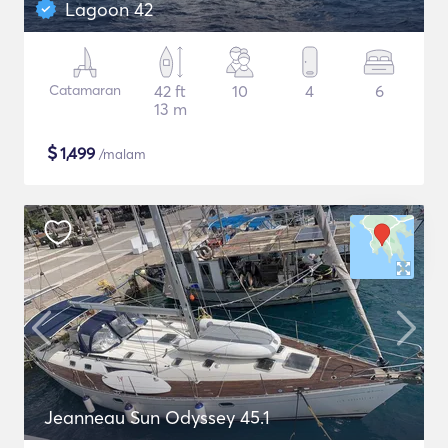
Lagoon 42
Catamaran
42 ft
10
4
6
13 m
$
1,499
/malam
Jeanneau Sun Odyssey 45.1