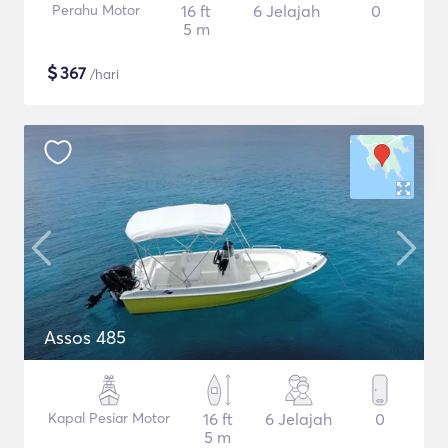
Perahu Motor
16 ft
6 Jelajah
0
5 m
$
367
/hari
Assos 485
Kapal Pesiar Motor
16 ft
6 Jelajah
0
5 m