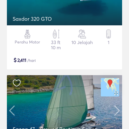
Saxdor 320 GTO
Perahu Motor
33 ft
10 Jelajah
1
10 m
$
2,411
/hari