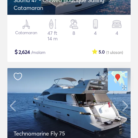
Saona 47 - Crewed Boutique Sailing
Catamaran
Catamaran
47 ft
8
4
4
14 m
$
2,624
5.0
/malam
(1
ulasan
)
Technomarine Fly 75