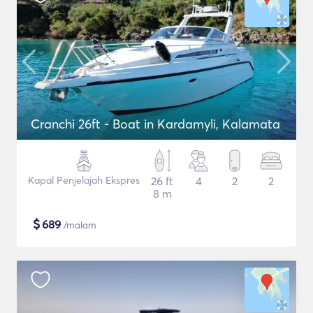
Cranchi 26ft - Boat in Kardamyli, Kalamata
Kapal Penjelajah Ekspres
26 ft
4
2
2
8 m
$
689
/malam