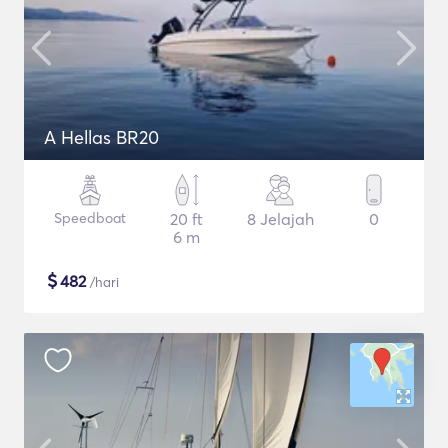
A Hellas BR20
Speedboat
20 ft
8 Jelajah
0
6 m
$
482
/hari