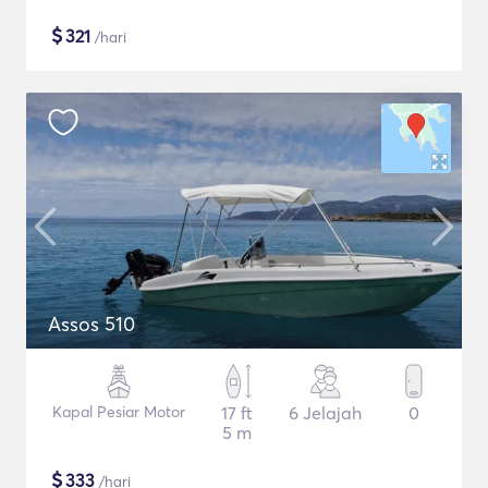
$
321
/hari
Assos 510
Kapal Pesiar Motor
17 ft
6 Jelajah
0
5 m
$
333
/hari