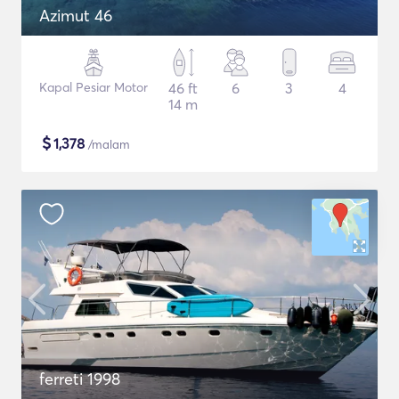
Azimut 46
Kapal Pesiar Motor
46 ft
6
3
4
14 m
$
1,378
/malam
ferreti 1998