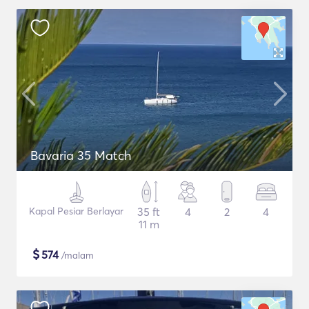
Bavaria 35 Match
Kapal Pesiar Berlayar
35 ft
4
2
4
11 m
$
574
/malam