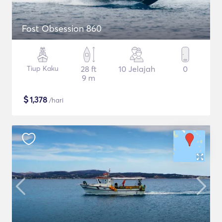
Fost Obsession 860
Tiup Kaku
28 ft
10 Jelajah
0
9 m
$
1,378
/hari