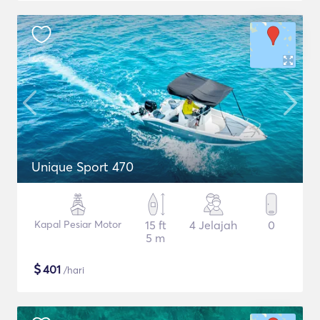
Unique Sport 470
Kapal Pesiar Motor
15 ft
4 Jelajah
0
5 m
$
401
/hari