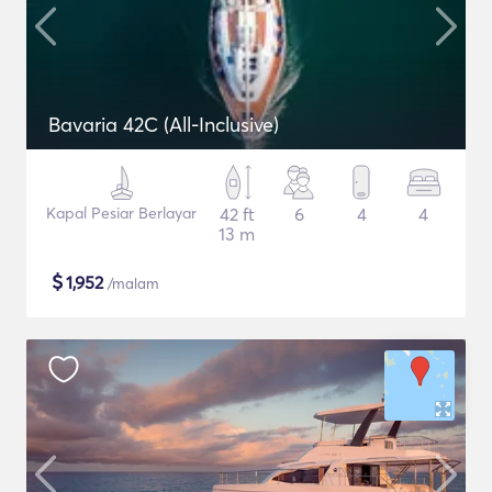
Bavaria 42C (All-Inclusive)
Kapal Pesiar Berlayar
42 ft
6
4
4
13 m
$
1,952
/malam