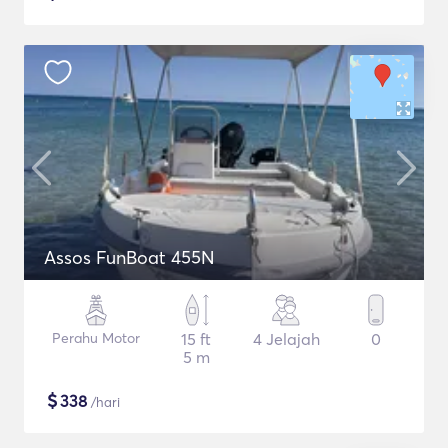
Assos FunBoat 455N
Perahu Motor
15 ft
4 Jelajah
0
5 m
$
338
/hari