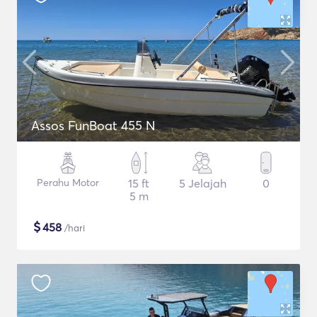
Assos FunBoat 455 N
Perahu Motor
15 ft
5 Jelajah
0
5 m
$
458
/hari