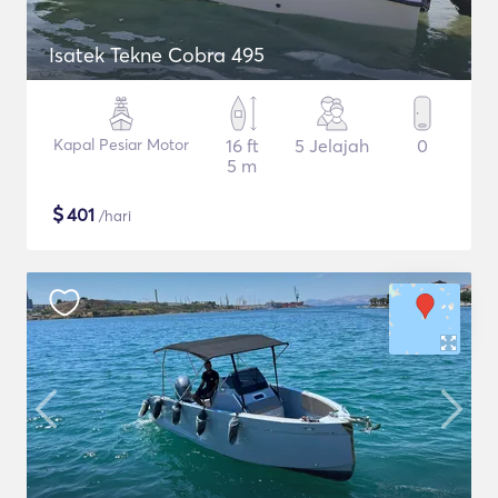
Isatek Tekne Cobra 495
Kapal Pesiar Motor
16 ft
5 Jelajah
0
5 m
$
401
/hari