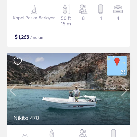
Kapal Pesiar Berlayar
50 ft
8
4
4
15 m
$
1,263
/malam
Nikita 470