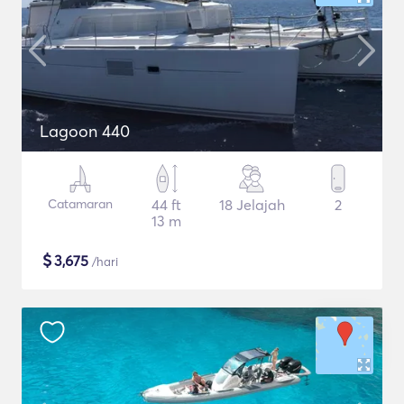
Lagoon 440
Catamaran
44 ft
18 Jelajah
2
13 m
$
3,675
/hari