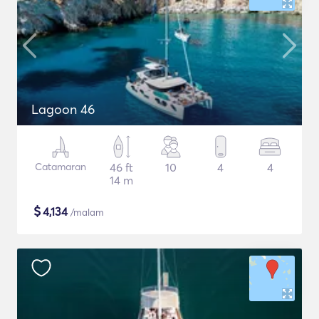
Lagoon 46
Catamaran
46 ft
10
4
4
14 m
$
4,134
/malam