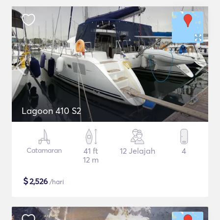
Lagoon 410 S2
Catamaran
41 ft
12 Jelajah
4
12 m
$
2,526
/hari