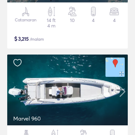
Catamaran
14 ft
10
4
4
4 m
$
3,215
/malam
Μarvel 960