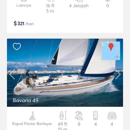
Lainnya
16 ft
4 Jelajah
0
5 m
$
321
/hari
Bavaria 49
Kapal Pesiar Berlayar
49 ft
8
4
4
15 m