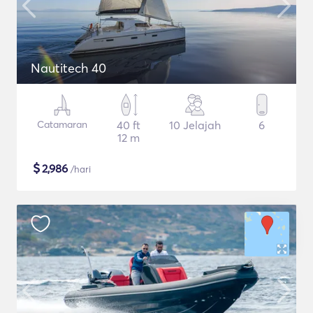
Nautitech 40
Catamaran
40 ft
10 Jelajah
6
12 m
$
2,986
/hari