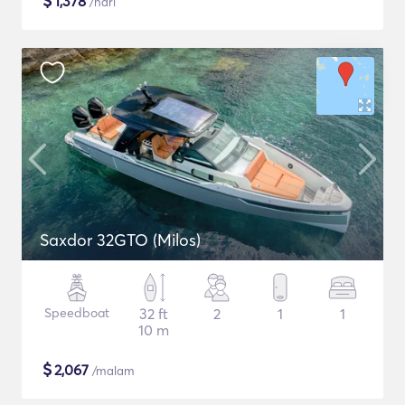
$
1,378
/hari
Saxdor 32GTO (Milos)
Speedboat
32 ft
2
1
1
10 m
$
2,067
/malam