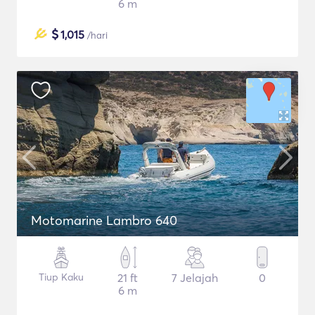
6 m
$
1,015
/hari
Motomarine Lambro 640
Tiup Kaku
21 ft
7 Jelajah
0
6 m