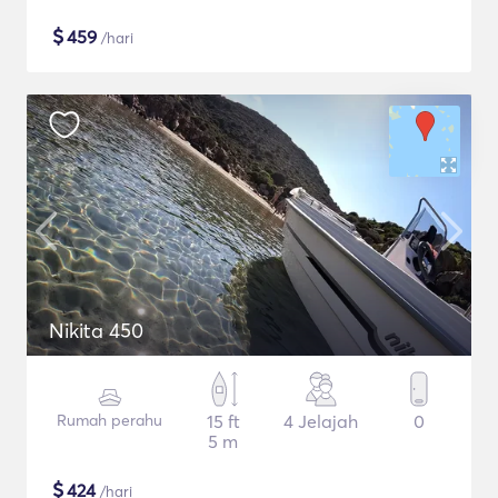
$
459
/hari
Nikita 450
Rumah perahu
15 ft
4 Jelajah
0
5 m
$
424
/hari