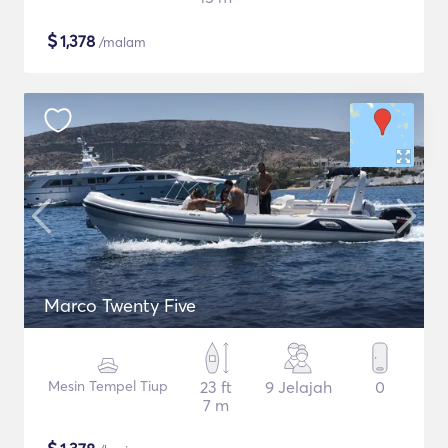
$
1,378
/malam
Marco Twenty Five
Mesin Tempel Tiup
23 ft
9 Jelajah
0
7 m