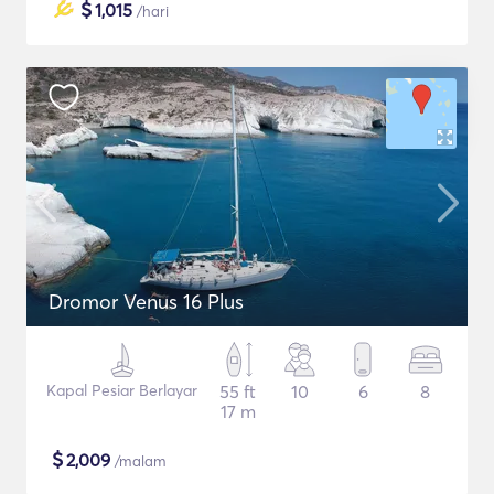
$
1,015
/hari
Dromor Venus 16 Plus
Kapal Pesiar Berlayar
55 ft
10
6
8
17 m
$
2,009
/malam