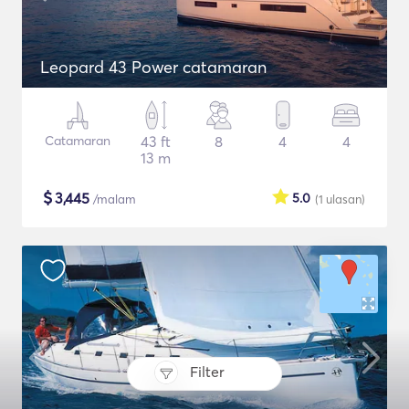
Leopard 43 Power catamaran
Catamaran
43 ft
8
4
4
13 m
$
3,445
5.0
/malam
(1
ulasan
)
Filter