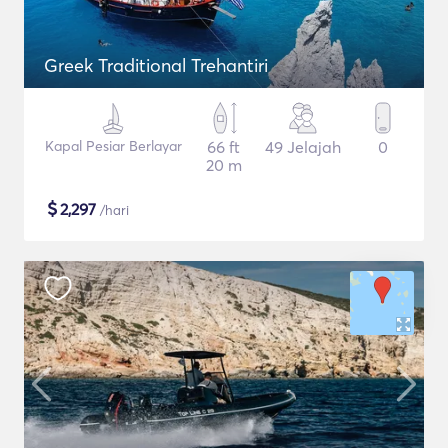
Greek Traditional Trehantiri
Kapal Pesiar Berlayar
66 ft
49 Jelajah
0
20 m
$
2,297
/hari