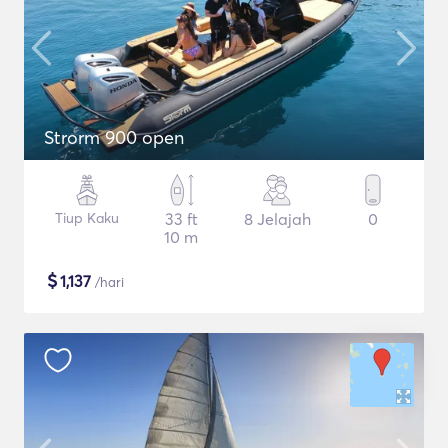
Strorm 900 open
Tiup Kaku
33 ft
8 Jelajah
0
10 m
$
1,137
/hari