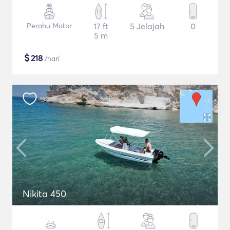
Perahu Motor
17 ft
5 Jelajah
0
5 m
$
218
/hari
Nikita 450