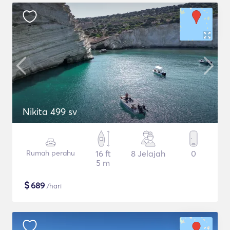
Nikita 499 sv
Rumah perahu
16 ft
8 Jelajah
0
5 m
$
689
/hari