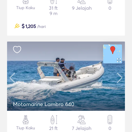
Tiup Kaku
31 ft
9 Jelajah
0
9 m
$
1,205
/hari
Motomarine Lambro 640
Tiup Kaku
21 ft
7 Jelajah
0