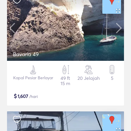
Bavaria 49
Kapal Pesiar Berlayar
49 ft
20 Jelajah
5
15 m
$
1,607
/hari