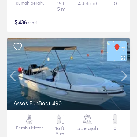
Rumah perahu
15 ft
4 Jelajah
0
5 m
$
436
/hari
Assos FunBoat 490
Perahu Motor
16 ft
5 Jelajah
0
5 m