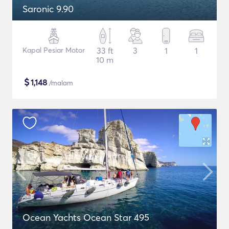
Saronic 9.90
Kapal Pesiar Motor
33 ft
3
1
1
10 m
$
1,148
/malam
Ocean Yachts Ocean Star 495