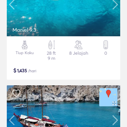
Marvel 9.3
Tiup Kaku
28 ft
8 Jelajah
0
9 m
$
1,435
/hari