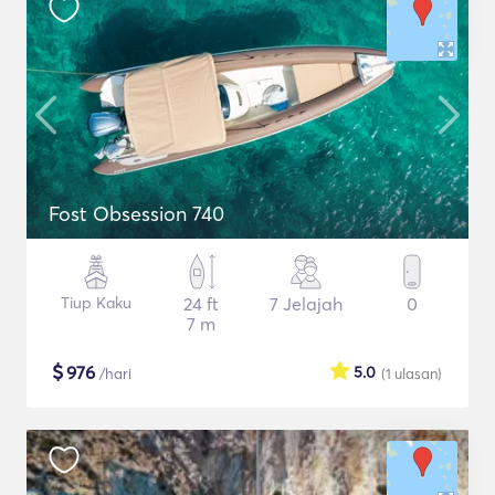
Fost Obsession 740
Tiup Kaku
24 ft
7 Jelajah
0
7 m
$
976
5.0
/hari
(1
ulasan
)