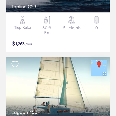
Topline C29
Tiup Kaku
30 ft
5 Jelajah
0
9 m
$
1,263
/hari
Lagoon 450F