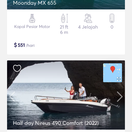
Moonday MX 655
Kapal Pesiar Motor
21 ft
4 Jelajah
0
6 m
$
551
/hari
Half day Nireus 490 Comfort (2022)